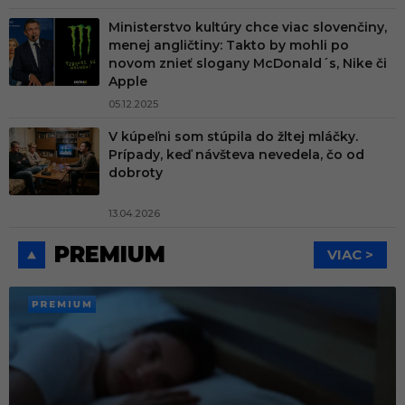
Ministerstvo kultúry chce viac slovenčiny,
menej angličtiny: Takto by mohli po
novom znieť slogany McDonald´s, Nike či
Apple
05.12.2025
V kúpeľni som stúpila do žltej mláčky.
Prípady, keď návšteva nevedela, čo od
dobroty
13.04.2026
PREMIUM
VIAC >
PREMI
UM