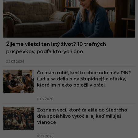
Žijeme všetci ten istý život? 10 trefných
príspevkov, podľa ktorých áno
22.03.2026
Čo mám robiť, keď to chce odo mňa PIN?
Ľudia sa delia o najstupídnejšie otázky,
ktoré im niekto položil v práci
11.07.2026
Zoznam vecí, ktoré ťa ešte do Štedrého
dňa spoľahlivo vytočia, aj keď miluješ
Vianoce
10.12.2025