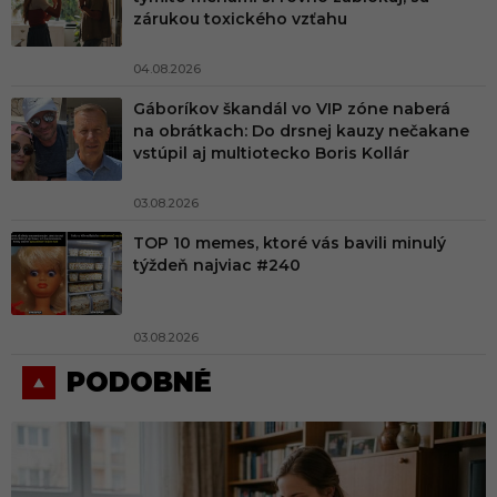
zárukou toxického vzťahu
04.08.2026
Gáboríkov škandál vo VIP zóne naberá
na obrátkach: Do drsnej kauzy nečakane
vstúpil aj multiotecko Boris Kollár
03.08.2026
TOP 10 memes, ktoré vás bavili minulý
týždeň najviac #240
03.08.2026
PODOBNÉ