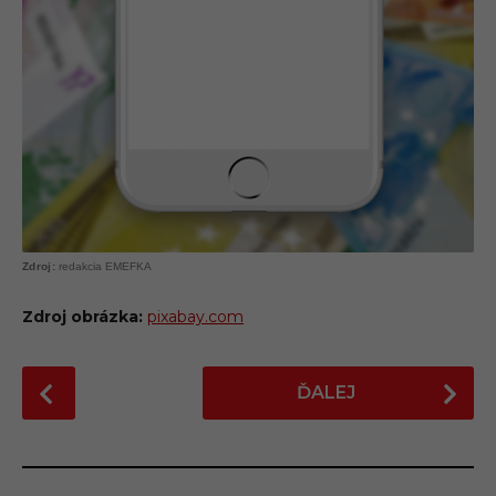
redakcia EMEFKA
Zdroj obrázka:
pixabay.com
P
ĎALEJ
o
s
t
P