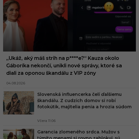
„Ukáž, aký máš strih na p****e?“ Kauza okolo
Gáboríka nekončí, unikli nové správy, ktoré sa
diali za oponou škandálu z VIP zóny
04.08.2026
Slovenská influencerka čelí ďalšiemu
škandálu. Z cudzích domov si robí
fotokútik, majitelia penia a hrozia súdom
Včera 11:06
Garancia zlomeného srdca. Mužov s
týmito menami si rovno zablokuj, sú