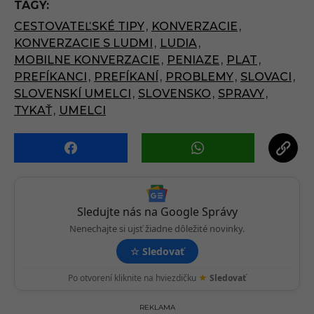
TAGY:
a
CESTOVATEĽSKÉ TIPY
,
KONVERZACIE
,
g
KONVERZACIE S LUDMI
,
LUDIA
,
i
MOBILNE KONVERZACIE
,
PENIAZE
,
PLAT
,
n
PREFÍKANCI
,
PREFÍKANÍ
,
PROBLEMY
,
SLOVACI
,
a
SLOVENSKÍ UMELCI
,
SLOVENSKO
,
SPRAVY
,
t
TYKAŤ
,
UMELCI
i
o
n
Sledujte nás na Google Správy
Nenechajte si ujsť žiadne dôležité novinky.
☆
Sledovať
★
Po otvorení kliknite na hviezdičku
Sledovať
REKLAMA