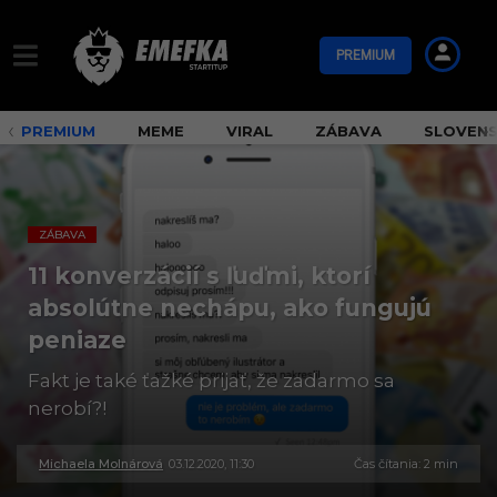
PREMIUM
PREMIUM
MEME
VIRAL
ZÁBAVA
SLOVEN
ZÁBAVA
11 konverzácií s ľuďmi, ktorí
absolútne nechápu, ako fungujú
peniaze
Fakt je také ťažké prijať, že zadarmo sa
nerobí?!
Michaela Molnárová
03.12.2020, 11:30
3
Čas čítania: 2 min
0