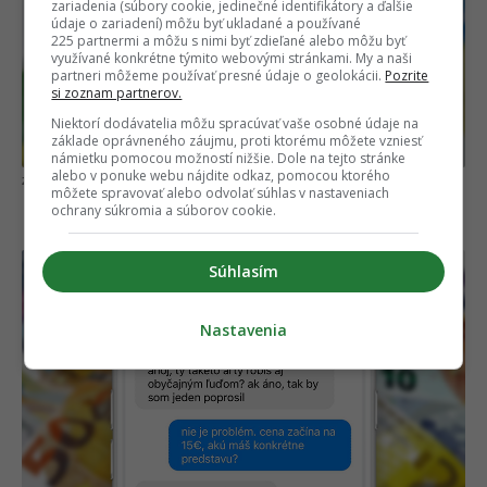
zariadenia (súbory cookie, jedinečné identifikátory a ďalšie
údaje o zariadení) môžu byť ukladané a používané
225 partnermi a môžu s nimi byť zdieľané alebo môžu byť
využívané konkrétne týmito webovými stránkami. My a naši
partneri môžeme používať presné údaje o geolokácii.
Pozrite
si zoznam partnerov.
Niektorí dodávatelia môžu spracúvať vaše osobné údaje na
základe oprávneného záujmu, proti ktorému môžete vzniesť
námietku pomocou možností nižšie. Dole na tejto stránke
alebo v ponuke webu nájdite odkaz, pomocou ktorého
redakcia EMEFKA
môžete spravovať alebo odvolať súhlas v nastaveniach
ochrany súkromia a súborov cookie.
8.
Súhlasím
Nastavenia