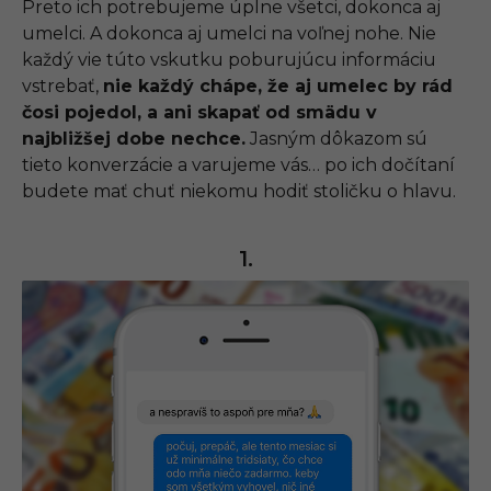
Preto ich potrebujeme úplne všetci, dokonca aj
umelci. A dokonca aj umelci na voľnej nohe. Nie
každý vie túto vskutku poburujúcu informáciu
vstrebať,
nie každý chápe, že aj umelec by rád
čosi pojedol, a ani skapať od smädu v
najbližšej dobe nechce.
Jasným dôkazom sú
tieto konverzácie a varujeme vás… po ich dočítaní
budete mať chuť niekomu hodiť stoličku o hlavu.
1.