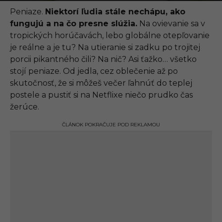
.
0
Peniaze.
Niektorí ľudia stále nechápu, ako
9
fungujú a na čo presne slúžia.
Na ovievanie sa v
.
2
tropických horúčavách, lebo globálne otepľovanie
0
je reálne a je tu? Na utieranie si zadku po trojitej
2
1
porcii pikantného čili? Na nič? Asi ťažko… všetko
,
stojí peniaze. Od jedla, cez oblečenie až po
1
3
skutočnosť, že si môžeš večer ľahnúť do teplej
:
postele a pustiť si na Netflixe niečo prudko čas
1
1
žerúce.
ČLÁNOK POKRAČUJE POD REKLAMOU