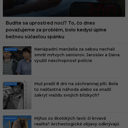
Budíte sa uprostred noci? To, čo dnes
považujeme za problém, bolo kedysi úplne
bežnou súčasťou spánku
Nenápadní manželia za sebou nechali
PRE
smršť mŕtvych seniorov. Jaroslav a Dana
MIU
využili neschopnosť polície
M
Muž prežil 8 dní na záchrannej plti. Bola
PRE
to nešťastná náhoda alebo sa snažil
MIU
zakryť vraždu svojich blízkych?
M
Mýtus zo školských lavíc či krvavá
PRE
realita? Archeologické objavy odkrývajú
MIU