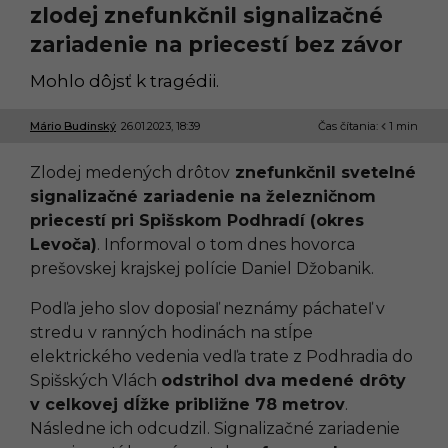
zlodej znefunkčnil signalizačné
zariadenie na priecestí bez závor
Mohlo dôjsť k tragédii.
Mário Budinský
26.01.2023, 18:39
2
Čas čítania:
1 min
6
.
Zlodej medených drôtov
znefunkčnil svetelné
0
1
signalizačné zariadenie na železničnom
.
priecestí pri Spišskom Podhradí (okres
2
0
Levoča)
. Informoval o tom dnes hovorca
2
prešovskej krajskej polície Daniel Džobanik.
3
,
1
Podľa jeho slov doposiaľ neznámy páchateľ v
1
stredu v ranných hodinách na stĺpe
:
4
elektrického vedenia vedľa trate z Podhradia do
3
Spišských Vlách
odstrihol dva medené drôty
v celkovej dĺžke približne 78 metrov
.
Následne ich odcudzil. Signalizačné zariadenie