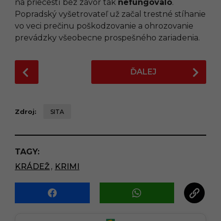
na priecestí bez závor tak
nefungovalo
.
Popradský vyšetrovateľ už začal trestné stíhanie
vo veci prečinu poškodzovanie a ohrozovanie
prevádzky všeobecne prospešného zariadenia.
P
ĎALEJ
o
s
t
Zdroj:
SITA
P
a
g
TAGY:
i
n
KRÁDEŽ
,
KRIMI
a
t
i
o