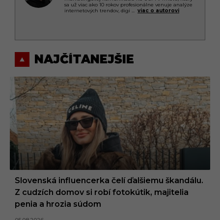
sa už viac ako 10 rokov profesionálne venuje analýze
internetových trendov, digi
...
viac o autorovi
NAJČÍTANEJŠIE
Slovenská influencerka čelí ďalšiemu škandálu.
Z cudzích domov si robí fotokútik, majitelia
penia a hrozia súdom