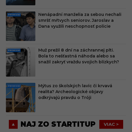
Nenápadní manželia za sebou nechali
PRE
smršť mŕtvych seniorov. Jaroslav a
MIU
Dana využili neschopnosť polície
M
Muž prežil 8 dní na záchrannej plti.
PRE
Bola to nešťastná náhoda alebo sa
MIU
snažil zakryť vraždu svojich blízkych?
M
Mýtus zo školských lavíc či krvavá
PRE
realita? Archeologické objavy
MIU
odkrývajú pravdu o Tróji
M
NAJ ZO STARTITUP
VIAC >