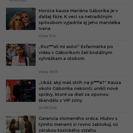
05.08.2026
Horúca kauza Mariána Gáboríka je v
ďalšej fáze. K veci sa netradičným
spôsobom vyjadrila aj jeho manželka
Ivana
Včera 15:14
„Roz***ali mi auto!“ Exfarmárka po
videu s Gáboríkom čelí brutálnym
vyhrážkam a útokom
Včera 09:57
„Ukáž, aký máš strih na p****e?“ Kauza
okolo Gáboríka nekončí, unikli nové
správy, ktoré sa diali za oponou
škandálu z VIP zóny
04.08.2026
Garancia zlomeného srdca. Mužov s
týmito menami si rovno zablokuj, sú
zárukou toxického vzťahu