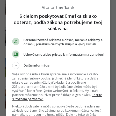
Obeťou tragédie pri obci Očová je aj 4-
Víta ťa Emefka.sk
ročné dieťa
S cieľom poskytovať Emefka.sk ako
02.08.2026
doteraz, podľa zákona potrebujeme tvoj
súhlas na:
Cez apku Bolt si už taxík možno
neobjednáš. Známa služba sa spojila s
gigantom AI a novinku spúšťa aj u nás
Personalizovaná reklama a obsah, meranie reklamy a
obsahu, prieskum cieľových skupín a vývoj služieb
02.08.2026
Uchovávanie alebo prístup k informáciám na zariadení
Dlho sa na trhu neohrial. Lacný
Ďalšie informácie
reťazec zo dňa na deň zavrel všetky
slovenské predajne, ľudia sú zmätení
Vaše osobné údaje budú spracúvané a informácie z vášho
zariadenia (súbory cookie, jedinečné identifikátory a ďalšie
údaje o zariadení) môžu byť ukladané a používané
01.08.2026
225 partnermi a môžu s nimi byť zdieľané alebo môžu byť
využívané konkrétne týmito webovými stránkami. My a naši
Predtým trápila kone a kravy, dnes
partneri môžeme používať presné údaje o geolokácii.
Pozrite
ľudí: V Európe hlásia prípady
si zoznam partnerov.
nepríjemnej baktérie, pozor na tieto 4
Niektorí dodávatelia môžu spracúvať vaše osobné údaje na
príznaky
základe oprávneného záujmu, proti ktorému môžete vzniesť
29.07.2026
námietku pomocou možností nižšie. Dole na tejto stránke