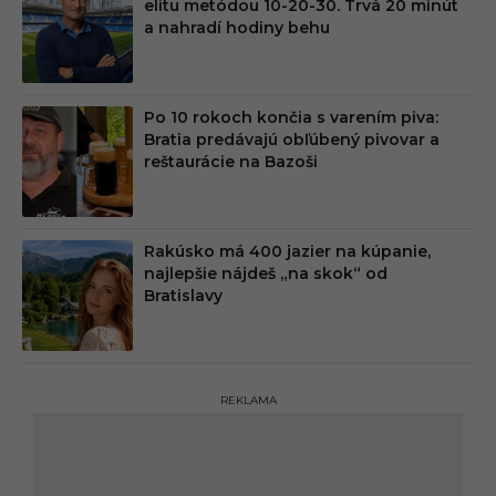
elitu metódou 10-20-30. Trvá 20 minút
a nahradí hodiny behu
Po 10 rokoch končia s varením piva:
Bratia predávajú obľúbený pivovar a
reštaurácie na Bazoši
Rakúsko má 400 jazier na kúpanie,
najlepšie nájdeš „na skok“ od
Bratislavy
REKLAMA