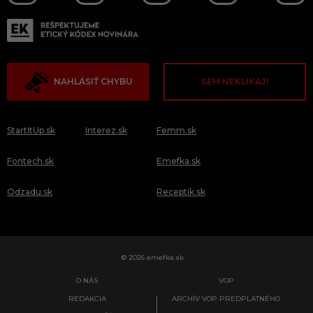
NAHLÁSIŤ CHYBU
SEM NEKLIKAJ!
StartItUp.sk
Interez.sk
Femm.sk
Fontech.sk
Emefka.sk
Odzadu.sk
Receptik.sk
© 2026 emefka.sk
O NÁS
VOP
REDAKCIA
ARCHÍV VOP PREDPLATNÉHO