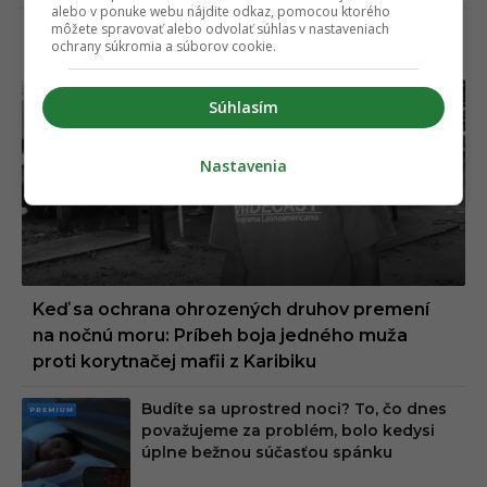
alebo v ponuke webu nájdite odkaz, pomocou ktorého
môžete spravovať alebo odvolať súhlas v nastaveniach
PREMIUM
VIAC >
ochrany súkromia a súborov cookie.
Súhlasím
PREMI
UM
Nastavenia
Keď sa ochrana ohrozených druhov premení
na nočnú moru: Príbeh boja jedného muža
proti korytnačej mafii z Karibiku
Budíte sa uprostred noci? To, čo dnes
PRE
považujeme za problém, bolo kedysi
MIU
úplne bežnou súčasťou spánku
M