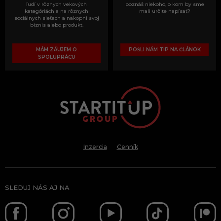
ľudí v rôznych vekových
poznáš niekoho, o kom by sme
kategóriách a na rôznych
mali určite napísať?
sociálnych sieťach a nakopni svoj
biznis alebo produkt.
MÁM ZÁUJEM O
POŠLI NÁM TIP NA ČLÁNOK
SPOLUPRÁCU
Inzercia
Cenník
SLEDUJ NÁS AJ NA