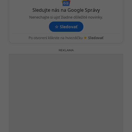
n
Sledujte nás na Google Správy
Nenechajte si ujsť žiadne dôležité novinky.
☆
Sledovať
★
Po otvorení kliknite na hviezdičku
Sledovať
REKLAMA