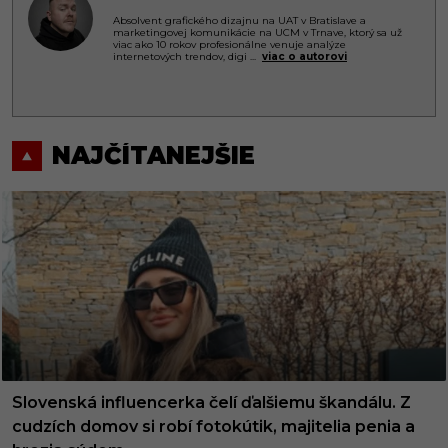
Absolvent grafického dizajnu na UAT v Bratislave a
marketingovej komunikácie na UCM v Trnave, ktorý sa už
viac ako 10 rokov profesionálne venuje analýze
internetových trendov, digi
...
viac o autorovi
NAJČÍTANEJŠIE
Slovenská influencerka čelí ďalšiemu škandálu. Z
cudzích domov si robí fotokútik, majitelia penia a