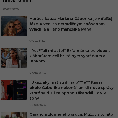
hrozia súdom
05.08.2026
Horúca kauza Mariána Gáboríka je v ďalšej
fáze. K veci sa netradičným spôsobom
vyjadrila aj jeho manželka Ivana
Včera 15:14
„Roz***ali mi auto!“ Exfarmárka po videu s
Gáboríkom čelí brutálnym vyhrážkam a
útokom
Včera 09:57
„Ukáž, aký máš strih na p****e?“ Kauza
okolo Gáboríka nekončí, unikli nové správy,
ktoré sa diali za oponou škandálu z VIP
zóny
04.08.2026
Garancia zlomeného srdca. Mužov s týmito