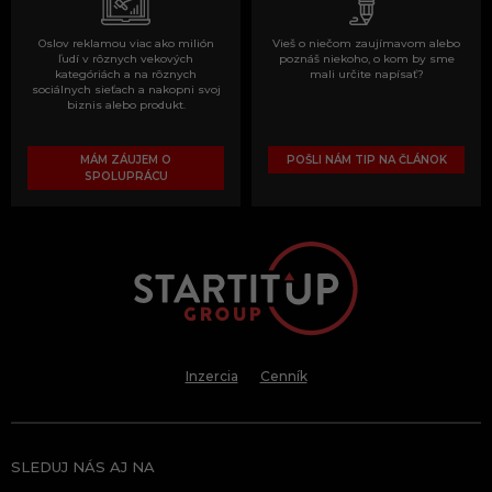
Oslov reklamou viac ako milión
Vieš o niečom zaujímavom alebo
ľudí v rôznych vekových
poznáš niekoho, o kom by sme
kategóriách a na rôznych
mali určite napísať?
sociálnych sieťach a nakopni svoj
biznis alebo produkt.
MÁM ZÁUJEM O
POŠLI NÁM TIP NA ČLÁNOK
SPOLUPRÁCU
Inzercia
Cenník
SLEDUJ NÁS AJ NA