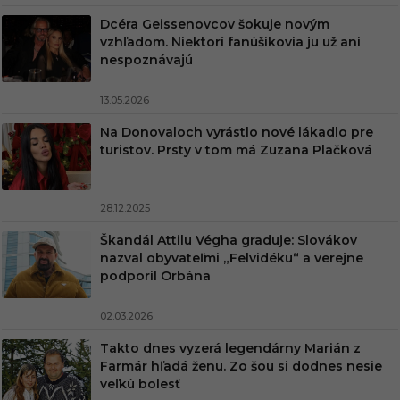
Dcéra Geissenovcov šokuje novým
vzhľadom. Niektorí fanúšikovia ju už ani
nespoznávajú
13.05.2026
Na Donovaloch vyrástlo nové lákadlo pre
turistov. Prsty v tom má Zuzana Plačková
28.12.2025
Škandál Attilu Végha graduje: Slovákov
nazval obyvateľmi „Felvidéku“ a verejne
podporil Orbána
02.03.2026
Takto dnes vyzerá legendárny Marián z
Farmár hľadá ženu. Zo šou si dodnes nesie
veľkú bolesť