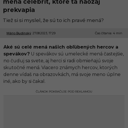
mená celebrít, ktoré ťa naozaj
prekvapia
Tiež si si myslel, že sú to ich pravé mená?
Mário Budinský
27.08.2023, 17:29
2
Čas čítania: 4 min
7
.
Aké sú celé mená našich obľúbených hercov a
0
8
spevákov?
U spevákov sú umelecké mená častejšie,
.
no čuduj sa svete, aj herci si radi obmieňajú svoje
2
0
skutočné mená. Viacero známych hercov, ktorých
2
denne vídaš na obrazovkách, má svoje meno úplne
3
,
iné, ako by si čakal.
1
9
ČLÁNOK POKRAČUJE POD REKLAMOU
:
1
9