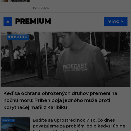
15.05.2026
PREMIUM
VIAC >
PREMI
UM
Keď sa ochrana ohrozených druhov premení na
nočnú moru: Príbeh boja jedného muža proti
korytnačej mafii z Karibiku
Budíte sa uprostred noci? To, čo dnes
PRE
považujeme za problém, bolo kedysi úplne
MIU