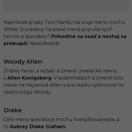
Napríklad aj taký Tom Hanks má svoje meno trochu
dlhšie. Si zvedavý na pravé mená populárnych
hercov a spevákov?
Pohodlne sa usaď a nechaj sa
prekvapiť.
Niekoľkokrát.
Woody Allen
Známy herec a režisér si zmenil umelecké meno
z
Allen Konigsberg
. V sedemnástich si zmenil toto
meno na Heywood Allen a pre lepšiu výslovnosť ho
všetci volajú Woody.
Drake
Celé meno speváka je trochu komplikovanejšie, a
to
Aubrey Drake Graham
.