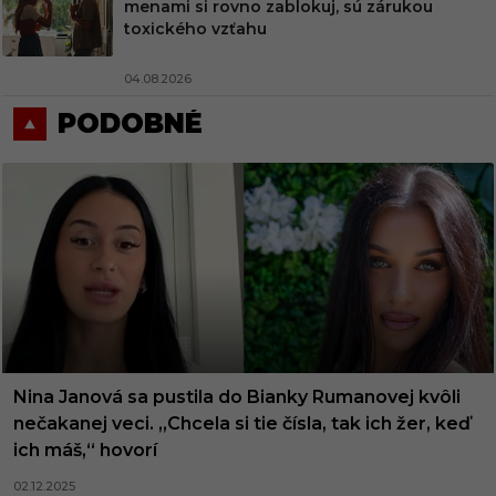
menami si rovno zablokuj, sú zárukou
toxického vzťahu
04.08.2026
PODOBNÉ
Nina Janová sa pustila do Bianky Rumanovej kvôli
nečakanej veci. „Chcela si tie čísla, tak ich žer, keď
ich máš,“ hovorí
02.12.2025