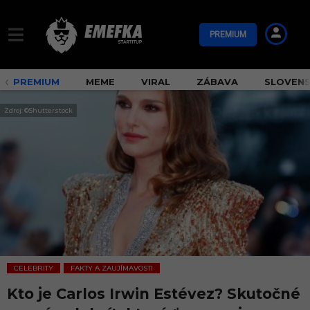
PREMIUM
PREMIUM
MEME
VIRAL
ZÁBAVA
SLOVEN
Zdroj: ©Shutterstock
CELEBRITY
FAKTY A ZAUJÍMAVOSTI
,
Kto je Carlos Irwin Estévez? Skutočné