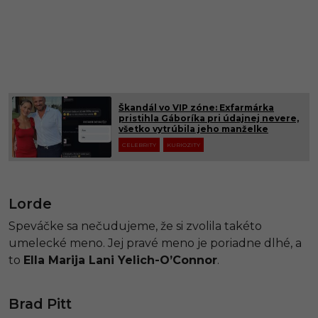
Škandál vo VIP zóne: Exfarmárka
pristihla Gáboríka pri údajnej nevere,
všetko vytrúbila jeho manželke
CELEBRITY
KURIOZITY
Lorde
Speváčke sa nečudujeme, že si zvolila takéto
umelecké meno. Jej pravé meno je poriadne dlhé, a
to
Ella Marija Lani Yelich-O’Connor
.
Brad Pitt