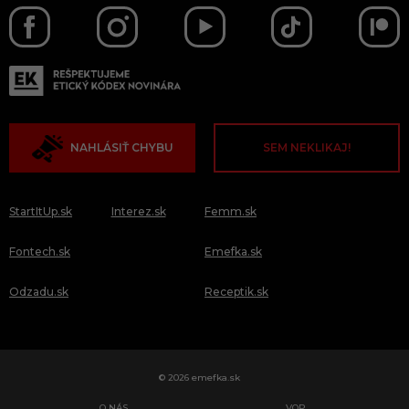
NAHLÁSIŤ CHYBU
SEM NEKLIKAJ!
StartItUp.sk
Interez.sk
Femm.sk
Fontech.sk
Emefka.sk
Odzadu.sk
Receptik.sk
© 2026 emefka.sk
O NÁS
VOP