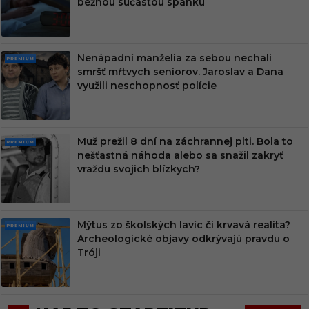
bežnou súčasťou spánku
M
Nenápadní manželia za sebou nechali
PRE
smršť mŕtvych seniorov. Jaroslav a Dana
MIU
využili neschopnosť polície
M
Muž prežil 8 dní na záchrannej plti. Bola to
PRE
nešťastná náhoda alebo sa snažil zakryť
MIU
vraždu svojich blízkych?
M
Mýtus zo školských lavíc či krvavá realita?
PRE
Archeologické objavy odkrývajú pravdu o
MIU
Tróji
M