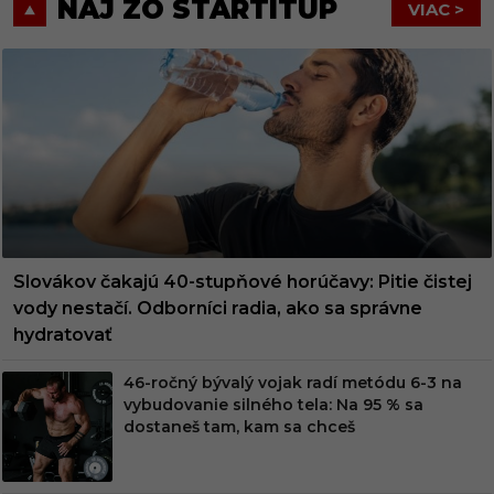
NAJ ZO STARTITUP
VIAC >
Slovákov čakajú 40-stupňové horúčavy: Pitie čistej
vody nestačí. Odborníci radia, ako sa správne
hydratovať
46-ročný bývalý vojak radí metódu 6-3 na
vybudovanie silného tela: Na 95 % sa
dostaneš tam, kam sa chceš