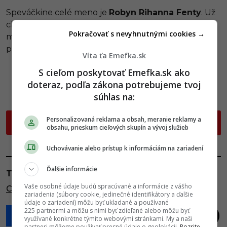
Speváčkine celé meno je
Robyn Rihanna Fenty
. Už
chápeš, prečo sa kolekcia jej tenisiek volá Fenty? Na
Pokračovať s nevyhnutnými cookies →
meno Robyn vraj stále reaguje a je medzi jej
priateľmi používané.
Víta ťa Emefka.sk
Pokračovanie článku nájdeš na ďalšej
S cieľom poskytovať Emefka.sk ako
doteraz, podľa zákona potrebujeme tvoj
strane
súhlas na:
P
Personalizovaná reklama a obsah, meranie reklamy a
ĎALEJ
o
obsahu, prieskum cieľových skupín a vývoj služieb
s
Uchovávanie alebo prístup k informáciám na zariadení
t
P
Ďalšie informácie
TAGY:
a
Vaše osobné údaje budú spracúvané a informácie z vášho
CELEBRITA
,
SKUTOČNÉ MENO
g
zariadenia (súbory cookie, jedinečné identifikátory a ďalšie
údaje o zariadení) môžu byť ukladané a používané
i
225 partnermi a môžu s nimi byť zdieľané alebo môžu byť
využívané konkrétne týmito webovými stránkami. My a naši
n
partneri môžeme používať presné údaje o geolokácii.
Pozrite