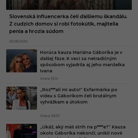
Slovenská influencerka čelí ďalšiemu škandálu.
Z cudzích domov si robí fotokútik, majitelia
penia a hrozia súdom
05.08.2026
Horúca kauza Mariána Gáboríka je v
ďalšej fáze. K veci sa netradičným
spôsobom vyjadrila aj jeho manželka
Ivana
Včera 15:14
„Roz***ali mi auto!“ Exfarmárka po
videu s Gáboríkom čelí brutálnym
vyhrážkam a útokom
Včera 09:57
„Ukáž, aký máš strih na p****e?“ Kauza
okolo Gáboríka nekončí, unikli nové