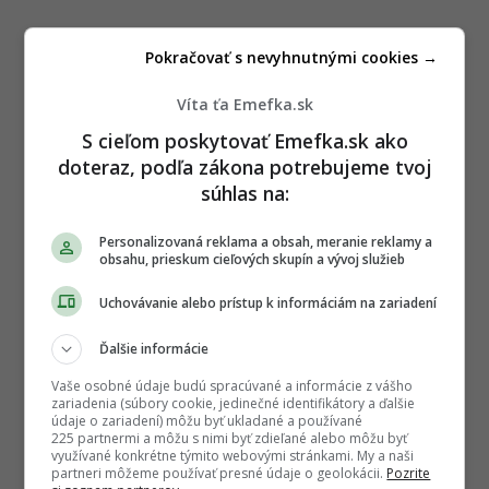
Pokračovať s nevyhnutnými cookies →
Víta ťa Emefka.sk
S cieľom poskytovať Emefka.sk ako
doteraz, podľa zákona potrebujeme tvoj
súhlas na:
Personalizovaná reklama a obsah, meranie reklamy a
obsahu, prieskum cieľových skupín a vývoj služieb
P
ĎALEJ
o
Uchovávanie alebo prístup k informáciám na zariadení
s
t
Ďalšie informácie
Zdroj:
TASR
P
Vaše osobné údaje budú spracúvané a informácie z vášho
a
zariadenia (súbory cookie, jedinečné identifikátory a ďalšie
údaje o zariadení) môžu byť ukladané a používané
g
225 partnermi a môžu s nimi byť zdieľané alebo môžu byť
TAGY:
využívané konkrétne týmito webovými stránkami. My a naši
i
partneri môžeme používať presné údaje o geolokácii.
Pozrite
DORUČOVANIE JEDLA
,
KURIÉRI
,
PRÁCA
,