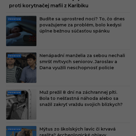
proti korytnačej mafii z Karibiku
Budíte sa uprostred noci? To, čo dnes
PRE
považujeme za problém, bolo kedysi
MIU
úplne bežnou súčasťou spánku
M
Nenápadní manželia za sebou nechali
PRE
smršť mŕtvych seniorov. Jaroslav a
MIU
Dana využili neschopnosť polície
M
Muž prežil 8 dní na záchrannej plti.
PRE
Bola to nešťastná náhoda alebo sa
MIU
snažil zakryť vraždu svojich blízkych?
M
Mýtus zo školských lavíc či krvavá
PRE
realita? Archeologické objavy