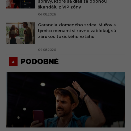
správy, ktoré sa diali za oponou
škandálu z VIP zóny
04.08.2026
Garancia zlomeného srdca. Mužov s
týmito menami si rovno zablokuj, sú
zárukou toxického vzťahu
04.08.2026
PODOBNÉ