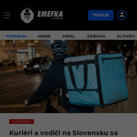
PREMIUM
PREMIUM
MEME
VIRAL
ZÁBAVA
SLOVEN
SLOVENSKO
Kuriéri a vodiči na Slovensku sa