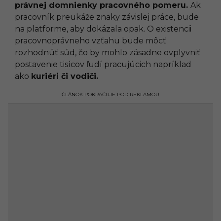
právnej domnienky pracovného pomeru.
Ak
pracovník preukáže znaky závislej práce, bude
na platforme, aby dokázala opak. O existencii
pracovnoprávneho vzťahu bude môcť
rozhodnúť súd, čo by mohlo zásadne ovplyvniť
postavenie tisícov ľudí pracujúcich napríklad
ako
kuriéri či vodiči.
ČLÁNOK POKRAČUJE POD REKLAMOU