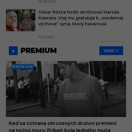
02.08.2026
Oskar Rózsa tvrdo skritizoval Maroša
Kramára. Vraj mu gratuluje k „modernej
výchove“ syna, ktorý havaroval
11.02.2026
PREMIUM
VIAC >
PREMI
UM
Keď sa ochrana ohrozených druhov premení
na nočnú moru: Príbeh boja jedného muža