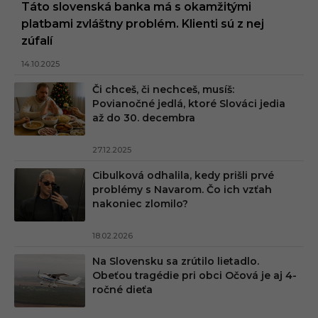
Táto slovenská banka má s okamžitými
platbami zvláštny problém. Klienti sú z nej
zúfalí
14.10.2025
Či chceš, či nechceš, musíš:
Povianočné jedlá, ktoré Slováci jedia
až do 30. decembra
27.12.2025
Cibulková odhalila, kedy prišli prvé
problémy s Navarom. Čo ich vzťah
nakoniec zlomilo?
18.02.2026
Na Slovensku sa zrútilo lietadlo.
Obeťou tragédie pri obci Očová je aj 4-
ročné dieťa