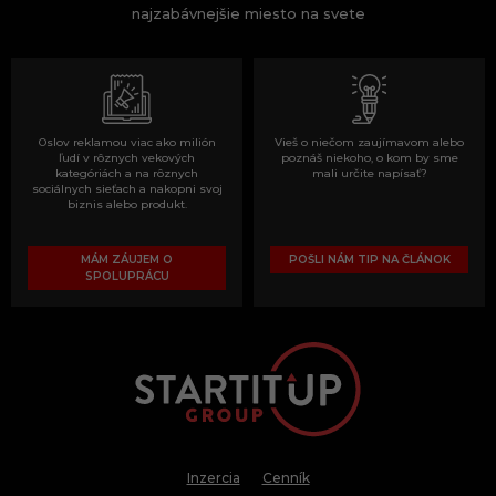
najzabávnejšie miesto na svete
Oslov reklamou viac ako milión
Vieš o niečom zaujímavom alebo
ľudí v rôznych vekových
poznáš niekoho, o kom by sme
kategóriách a na rôznych
mali určite napísať?
sociálnych sieťach a nakopni svoj
biznis alebo produkt.
MÁM ZÁUJEM O
POŠLI NÁM TIP NA ČLÁNOK
SPOLUPRÁCU
Inzercia
Cenník