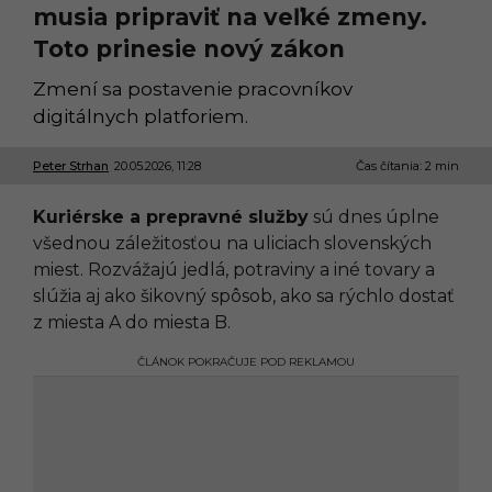
musia pripraviť na veľké zmeny.
Toto prinesie nový zákon
Zmení sa postavenie pracovníkov
digitálnych platforiem.
Peter Strhan
20.05.2026, 11:28
2
Čas čítania: 2 min
0
.
Kuriérske a prepravné služby
sú dnes úplne
0
5
všednou záležitosťou na uliciach slovenských
.
miest. Rozvážajú jedlá, potraviny a iné tovary a
2
0
slúžia aj ako šikovný spôsob, ako sa rýchlo dostať
2
z miesta A do miesta B.
6
,
1
ČLÁNOK POKRAČUJE POD REKLAMOU
1
:
2
8