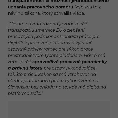
transparentnosť či možnosť jednoduchšieho
uznania pracovného pomeru.
Vyplýva to z
návrhu zákona, ktorý schválila vláda.
„Cieľom návrhu zákona je zabezpečiť
transpozíciu smernice EÚ o zlepšení
pracovných podmienok v oblasti práce pre
digitálne pracovné platformy a vytvoriť
osobitný právny rámec pre výkon práce
prostredníctvom týchto platforiem. Návrh má
zabezpečiť
spravodlivé pracovné podmienky
a právnu istotu
pre osoby vykonávajúce
takúto prácu. Zákon sa má vzťahovať na
všetku platformovú prácu vykonávanú na
Slovensku bez ohľadu na to, kde má digitálna
platforma sídlo.“