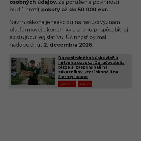
osobných údajov.
Za porušenie povinností
budú hroziť
pokuty až do 50 000 eur.
Návrh zákona je reakciou na rastúci význam
platformovej ekonomiky a snahu prispôsobiť jej
existujúcu legislatívu. Účinnosť by mal
nadobudnúť
2. decembra 2026.
Do posledného kúska vložili
mŕtveho pavúka. Doručovatelia
pizze si zaspomínali na
zákazníkov, ktorí skončili na
čiernej listine
KURIOZITY
ZÁBAVA