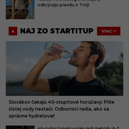
MIU
odkrývajú pravdu o Tróji
M
NAJ ZO STARTITUP
VIAC >
Slovákov čakajú 40-stupňové horúčavy: Pitie
čistej vody nestačí. Odborníci radia, ako sa
správne hydratovať
46-ročný bývalý vojak radí metódu 6-3