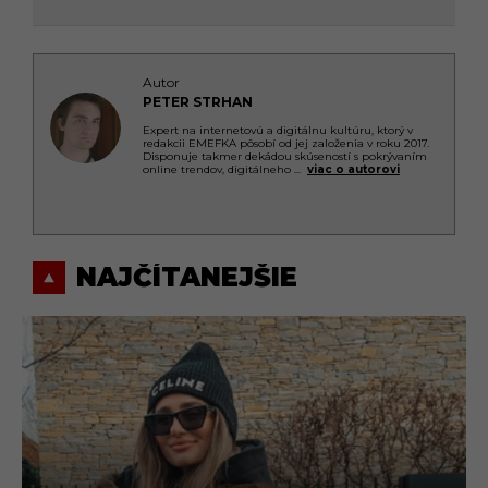
Autor
PETER STRHAN
Expert na internetovú a digitálnu kultúru, ktorý v
redakcii EMEFKA pôsobí od jej založenia v roku 2017.
Disponuje takmer dekádou skúseností s pokrývaním
online trendov, digitálneho
...
viac o autorovi
NAJČÍTANEJŠIE