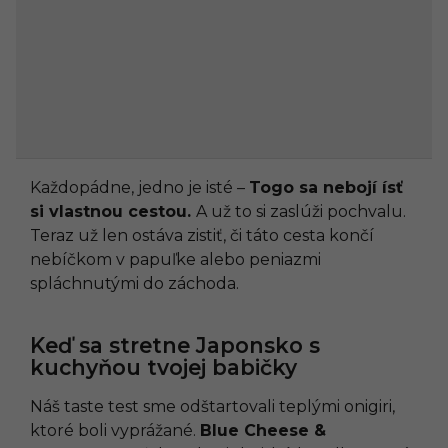
Každopádne, jedno je isté –
Togo sa nebojí ísť
si vlastnou cestou.
A už to si zaslúži pochvalu.
Teraz už len ostáva zistiť, či táto cesta končí
nebíčkom v papuľke alebo peniazmi
spláchnutými do záchoda.
Keď sa stretne Japonsko s
kuchyňou tvojej babičky
Náš taste test sme odštartovali teplými onigiri,
ktoré boli vyprážané.
Blue Cheese &