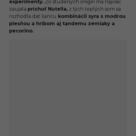
experimenty.
Zo studených onigiri ma najviac
zaujala
príchuť Nutella,
z tých teplých som sa
rozhodla dať šancu
kombinácii syra s modrou
plesňou a hríbom aj tandemu zemiaky a
pecorino.