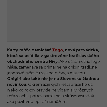
Karty môže zamiešať
Togo
, nová prevádzka,
ktorá sa usídlila v gastrozóne bratislavského
obchodného centra Nivy.
Ako už samotné logo
hlása, zameriava sa primárne na onigiri, tradičné
japonské ryžové trojuholníčky, a matchu.
Onigiri ako také nie je na Slovensku žiadnou
novinkou.
Okrem ázijských reštaurácií ho už
niekoľko rokov pravidelne vídam aj v rôznych
reťazcoch s potravinami, moju skúsenosť však
ako pozitívnu opísať nemôžem.