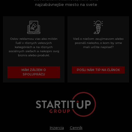
najzabávnejšie miesto na svete
Oslov reklamou viac ako milión
Vieš o niečom zaujímavom alebo
ľudí v rôznych vekových
poznáš niekoho, o kom by sme
kategóriách a na rôznych
mali určite napísať?
sociálnych sieťach a nakopni svoj
biznis alebo produkt.
MÁM ZÁUJEM O
POŠLI NÁM TIP NA ČLÁNOK
SPOLUPRÁCU
Inzercia
Cenník