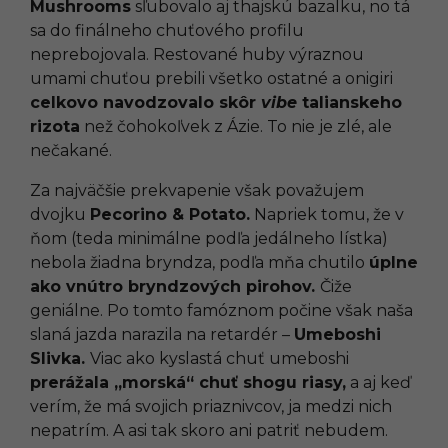
Mushrooms
sľubovalo aj thajskú bazalku, no tá
sa do finálneho chuťového profilu
neprebojovala. Restované huby výraznou
umami chuťou prebili všetko ostatné a onigiri
celkovo navodzovalo skôr
vibe
talianskeho
rizota
než čohokoľvek z Ázie. To nie je zlé, ale
nečakané.
Za najväčšie prekvapenie však považujem
dvojku
Pecorino & Potato.
Napriek tomu, že v
ňom (teda minimálne podľa jedálneho lístka)
nebola žiadna bryndza, podľa mňa chutilo
úplne
ako vnútro bryndzových pirohov.
Čiže
geniálne. Po tomto famóznom počine však naša
slaná jazda narazila na retardér –
Umeboshi
Slivka.
Viac ako kyslastá chuť umeboshi
prerážala „morská“ chuť shogu riasy,
a aj keď
verím, že má svojich priaznivcov, ja medzi nich
nepatrím. A asi tak skoro ani patriť nebudem.