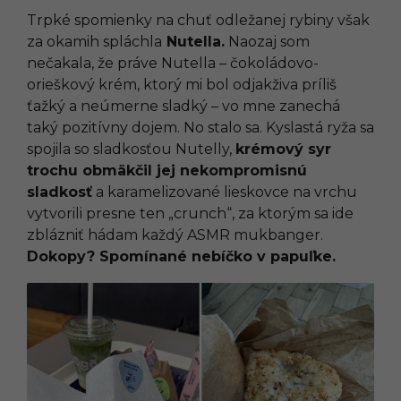
Trpké spomienky na chuť odležanej rybiny však
za okamih spláchla
Nutella.
Naozaj som
nečakala, že práve Nutella – čokoládovo-
orieškový krém, ktorý mi bol odjakživa príliš
ťažký a neúmerne sladký – vo mne zanechá
taký pozitívny dojem. No stalo sa. Kyslastá ryža sa
spojila so sladkosťou Nutelly,
krémový syr
trochu obmäkčil jej nekompromisnú
sladkosť
a karamelizované lieskovce na vrchu
vytvorili presne ten „crunch“, za ktorým sa ide
zblázniť hádam každý ASMR mukbanger.
Dokopy? Spomínané nebíčko v papuľke.