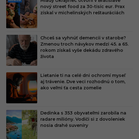
Mladý Ukrajinec otvoril v Bratislave
PRE
nový street food za 30-tisíc eur. Prax
MIU
získal v michelinských reštauráciách
M
Chceš sa vyhnúť demencii v starobe?
Zmenou troch návykov medzi 45. a 65.
rokom získaš vyše dekádu zdravého
života
Lietanie ti na celé dni ochromí myseľ
aj trávenie. Dve veci rozhodnú o tom,
ako veľmi ťa cesta zomelie
Dedinka s 353 obyvateľmi zarobila na
radare milióny. Vodiči si z dovoleniek
nosia drahé suveníry