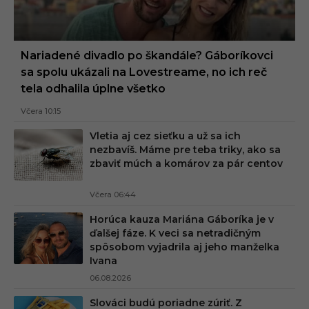
Nariadené divadlo po škandále? Gáboríkovci
sa spolu ukázali na Lovestreame, no ich reč
tela odhalila úplne všetko
Včera 10:15
Vletia aj cez sieťku a už sa ich
nezbavíš. Máme pre teba triky, ako sa
zbaviť múch a komárov za pár centov
Včera 06:44
Horúca kauza Mariána Gáboríka je v
ďalšej fáze. K veci sa netradičným
spôsobom vyjadrila aj jeho manželka
Ivana
06.08.2026
Slováci budú poriadne zúriť. Z