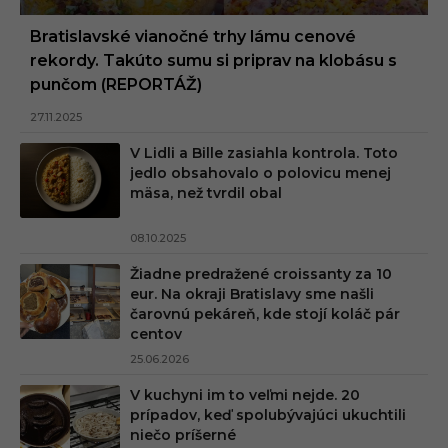
Bratislavské vianočné trhy lámu cenové
rekordy. Takúto sumu si priprav na klobásu s
punčom (REPORTÁŽ)
27.11.2025
V Lidli a Bille zasiahla kontrola. Toto
jedlo obsahovalo o polovicu menej
mäsa, než tvrdil obal
08.10.2025
Žiadne predražené croissanty za 10
eur. Na okraji Bratislavy sme našli
čarovnú pekáreň, kde stojí koláč pár
centov
25.06.2026
V kuchyni im to veľmi nejde. 20
prípadov, keď spolubývajúci ukuchtili
niečo príšerné