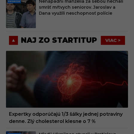
Nenápadní manželia za sebou nechali
PRE
smršť mŕtvych seniorov. Jaroslav a
MIU
Dana využili neschopnosť polície
M
NAJ ZO STARTITUP
VIAC >
Expertky odporúčajú 1/3 šálky jednej potraviny
denne. Zlý cholesterol klesne o 7 %