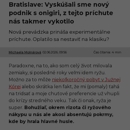
Bratislave: Vyskúšali sme nový
podnik s onigiri, z tejto príchute
nás takmer vykotilo
Nová prevádzka prináša experimentálne
príchute. Oplatilo sa nestaviť na klasiku?
Michaela Molnárová
02.06.2026, 09:56
0
Čas čítania: 4 min
2
.
Paradoxne, na to, ako som celý život milovala
0
6
zemiaky, si posledné roky veľmi idem ryžu.
.
Možno za to môže
niekoľkoročný pobyt v Južnej
2
0
Kórei
alebo skrátka len fakt, že mi (pomaly) ťahá
2
na tridsať a moje chuťové preferencie už vhupli
6
,
do krízy stredného veku. Tak či onak, ryža je
0
super.
Bohužiaľ, okrem rizota či ryžového
9
:
nákypu u nás ale akosi absentujú pokrmy,
5
kde by hrala hlavné husle.
6