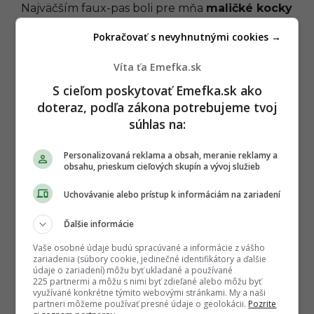
Najväčším faux-pas boli pre mňa
maličké kocky
ľadu,
ktoré do minúty matchu rozriedili a
už
Pokračovať s nevyhnutnými cookies →
chutila len ako osladená voda.
Škoda, malo to
veľký potenciál.
Víta ťa Emefka.sk
S cieľom poskytovať Emefka.sk ako
Gáboríkov škandál vo VIP zóne
naberá na obrátkach: Do drsnej
doteraz, podľa zákona potrebujeme tvoj
kauzy nečakane vstúpil aj
multiotecko Boris Kollár
súhlas na:
CELEBRITY
SLOVENSKO
Personalizovaná reklama a obsah, meranie reklamy a
obsahu, prieskum cieľových skupín a vývoj služieb
Ceny rozhodne neurazia
Uchovávanie alebo prístup k informáciám na zariadení
Na záver musíme prebrať to najdôležitejšie, a
Ďalšie informácie
teda ceny. A možno mnohých zaskočím, keď
poviem, že za mňa boli viac než prijateľné.
Cena
Vaše osobné údaje budú spracúvané a informácie z vášho
jedného onigiri sa pohybovala medzi 3,20 €
zariadenia (súbory cookie, jedinečné identifikátory a ďalšie
údaje o zariadení) môžu byť ukladané a používané
a 3,90 €.
Vzhľadom na to, že obdobne stojí aj
225 partnermi a môžu s nimi byť zdieľané alebo môžu byť
balené onigiri v potravinách, ktoré sa tomuto
využívané konkrétne týmito webovými stránkami. My a naši
partneri môžeme používať presné údaje o geolokácii.
Pozrite
rozhodne nevyrovná, mi to príde fér.
Za