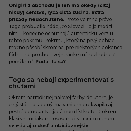
Onigiri z obchodu je len málokedy (čítaj
nikdy) čerstvé, ryža čistá sušina, extra
prísady nedochutené.
Preto vo mne práve
Togo prebudilo nádej, že Slováci – a ja medzi
nimi – konečne ochutnajú autentickú verziu
tohto pokrmu. Pokrmu, ktorý na prvý pohľad
možno pôsobí skromne, pre niektorých dokonca
fádne, no po chuťovej stránke má rozhodne čo
ponúknuť.
Podarilo sa?
Togo sa nebojí experimentovať s
chuťami
Okrem netradičnej fialovej farby, do ktorej je
celý stánok ladený, ma v milom prekvapila aj
pestrá ponuka. Na jedálnom lístku totiž okrem
klasík s tuniakom, lososom či kuracím mäsom
svietia aj o dosť ambicióznejšie