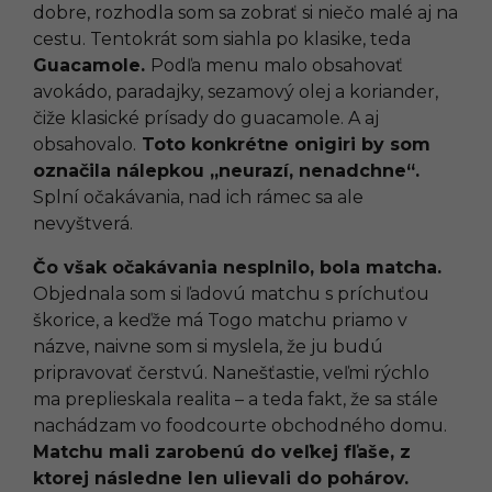
dobre, rozhodla som sa zobrať si niečo malé aj na
cestu. Tentokrát som siahla po klasike, teda
Guacamole.
Podľa menu malo obsahovať
avokádo, paradajky, sezamový olej a koriander,
čiže klasické prísady do guacamole. A aj
obsahovalo.
Toto konkrétne onigiri by som
označila nálepkou „neurazí, nenadchne“.
Splní očakávania, nad ich rámec sa ale
nevyštverá.
Čo však očakávania nesplnilo, bola matcha.
Objednala som si ľadovú matchu s príchuťou
škorice, a keďže má Togo matchu priamo v
názve, naivne som si myslela, že ju budú
pripravovať čerstvú. Nanešťastie, veľmi rýchlo
ma preplieskala realita – a teda fakt, že sa stále
nachádzam vo foodcourte obchodného domu.
Matchu mali zarobenú do veľkej fľaše, z
ktorej následne len ulievali do pohárov.