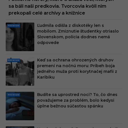
sa báli naši predkovia. Tvorcovia kvôli nim
prekopali celé archívy a knižnice
Ľudmila odišla z diskotéky len s
PRE
mobilom. Zmiznutie študentky otriaslo
MIU
Slovenskom, polícia dodnes nemá
M
odpovede
Keď sa ochrana ohrozených druhov
PRE
premení na nočnú moru: Príbeh boja
MIU
jedného muža proti korytnačej mafii z
M
Karibiku
Budíte sa uprostred noci? To, čo dnes
PRE
považujeme za problém, bolo kedysi
MIU
úplne bežnou súčasťou spánku
M