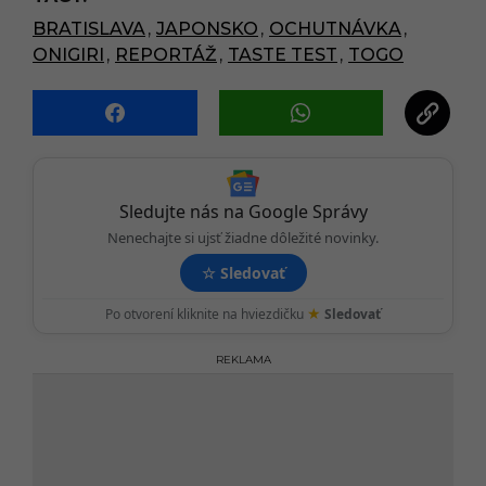
a
BRATISLAVA
,
JAPONSKO
,
OCHUTNÁVKA
,
g
ONIGIRI
,
REPORTÁŽ
,
TASTE TEST
,
TOGO
i
n
a
t
i
o
Sledujte nás na Google Správy
n
Nenechajte si ujsť žiadne dôležité novinky.
☆
Sledovať
★
Po otvorení kliknite na hviezdičku
Sledovať
REKLAMA