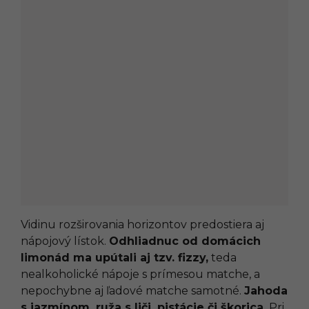
Vidinu rozširovania horizontov predostiera aj
nápojový lístok.
Odhliadnuc od domácich
limonád ma upútali aj tzv. fizzy,
teda
nealkoholické nápoje s prímesou matche, a
nepochybne aj ľadové matche samotné.
Jahoda
s jazmínom, ruža s liči, pistácie či škorica.
Pri