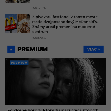
15.03.2026
Z pivovaru fastfood: V tomto meste
rastie dvojposchodový McDonald’s.
Známy areál premení na moderné
centrum
15.08.2025
PREMIUM
VIAC >
PREMI
UM
Folklórne horory, ktoré ti ukážu veci, ktorých