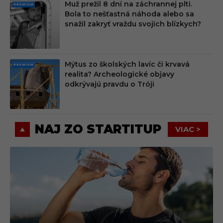
Muž prežil 8 dní na záchrannej plti.
PRE
Bola to nešťastná náhoda alebo sa
MIU
snažil zakryť vraždu svojich blízkych?
M
Mýtus zo školských lavíc či krvavá
PRE
realita? Archeologické objavy
MIU
odkrývajú pravdu o Tróji
M
NAJ ZO STARTITUP
VIAC >