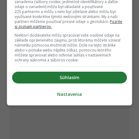
zariadenia (súbory cookie, jedinečné identifikátory a ďalšie
plný počet bodov alebo si práve prežil
kruté
údaje o zariadení) môžu byť ukladané a používané
vytriezvenie z vlastných geografických
225 partnermi a môžu s nimi byť zdieľané alebo môžu byť
využívané konkrétne týmito webovými stránkami. My a naši
predstáv?
Ak ťa niektoré správne odpovede
partneri môžeme používať presné údaje o geolokácii.
Pozrite
úprimne šokovali, vôbec nemusíš vešať hlavu,
si zoznam partnerov.
pretože v tom rozhodne nie si sám.
Niektorí dodávatelia môžu spracúvať vaše osobné údaje na
základe oprávneného záujmu, proti ktorému môžete vzniesť
námietku pomocou možností nižšie. Dole na tejto stránke
alebo v ponuke webu nájdite odkaz, pomocou ktorého
môžete spravovať alebo odvolať súhlas v nastaveniach
ochrany súkromia a súborov cookie.
Súhlasím
Nastavenia