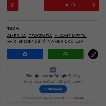
P
ĎALEJ
o
s
t
P
TAGY:
a
AMERIKA
,
GEOGRAFIA
,
HLAVNÉ MESTÁ
,
g
KVÍZ
,
SPOJENÉ ŠTÁTY AMERICKÉ
,
USA
i
n
a
t
i
o
Sledujte nás na Google Správy
n
Nenechajte si ujsť žiadne dôležité novinky.
☆
Sledovať
★
Po otvorení kliknite na hviezdičku
Sledovať