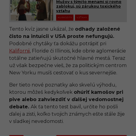
Mužov s týmito menami si rovno
zablokuj, sú zárukou toxického
vzťahu
KURIOZITY
VZŤAHY
Tento kvíz jasne ukázal, že
odhady založené
čisto na intuícii v USA proste nefungujú.
Podobné chytáky ťa dokážu potrápiť pri
Kalifornii
, Floride či Illinois, kde obrie aglomerácie
totálne zatieňujú skutočné hlavné mestá. Teraz
už však bezpečne vieš, že za politickým centrom
New Yorku musíš cestovať o kus severnejšie.
Ber tieto nové poznatky ako skvelú výhodu,
ktorou môžeš kedykoľvek
ohúriť kamošov pri
pive alebo zahviezdiť v ďalšej vedomostnej
debate.
Ak ťa tento test bavil, určite ho pošli
ďalej a zisti, koľko tvojich známych ešte stále žije
v sladkej nevedomosti.