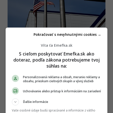
Pokračovať s nevyhnutnými cookies →
Shutterstock
Víta ťa Emefka.sk
Juneau
S cieľom poskytovať Emefka.sk ako
Anchorage
doteraz, podľa zákona potrebujeme tvoj
súhlas na:
Fairbanks
Personalizovaná reklama a obsah, meranie reklamy a
obsahu, prieskum cieľových skupín a vývoj služieb
Uchovávanie alebo prístup k informáciám na zariadení
Tak čo, potrápili ťa hlavné mestá
Spojených štátov amerických?
Ďalšie informácie
Tak ako to nakoniec dopadlo? Svieti ti na konte
Vaše osobné údaje budú spracúvané a informácie z vášho