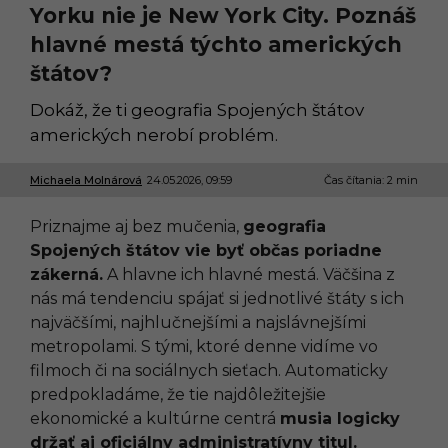
Yorku nie je New York City. Poznáš
hlavné mestá týchto amerických
štátov?
Dokáž, že ti geografia Spojených štátov
amerických nerobí problém.
Michaela Molnárová
24.05.2026, 09:59
2
Čas čítania: 2 min
4
.
Priznajme aj bez mučenia,
geografia
0
5
Spojených štátov vie byť občas poriadne
.
zákerná.
A hlavne ich hlavné mestá. Väčšina z
2
0
nás má tendenciu spájať si jednotlivé štáty s ich
2
najväčšími, najhlučnejšími a najslávnejšími
6
,
metropolami. S tými, ktoré denne vidíme vo
0
filmoch či na sociálnych sieťach. Automaticky
9
:
predpokladáme, že tie najdôležitejšie
5
ekonomické a kultúrne centrá
musia logicky
9
držať aj oficiálny administratívny titul.