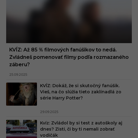
KVÍZ: Až 85 % filmových fanúšikov to nedá.
Zvládneš pomenovať filmy podľa rozmazaného
záberu?
25.09.2025
KVÍZ: Dokáž, že si skutočný fanúšik.
Vieš, na čo slúžia tieto zaklínadlá zo
série Harry Potter?
29.09.2025
Kvíz: Zvládol by si test z autoškoly aj
dnes? Zisti, či by ti nemali zobrať
vodičák