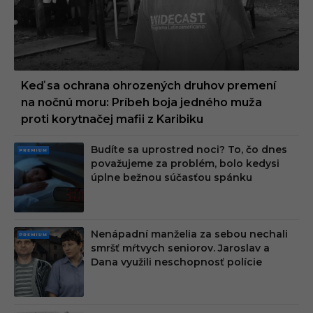
Keď sa ochrana ohrozených druhov premení
na nočnú moru: Príbeh boja jedného muža
proti korytnačej mafii z Karibiku
Budíte sa uprostred noci? To, čo dnes
PRE
považujeme za problém, bolo kedysi
MIU
úplne bežnou súčasťou spánku
M
Nenápadní manželia za sebou nechali
PRE
smršť mŕtvych seniorov. Jaroslav a
MIU
Dana využili neschopnosť polície
M