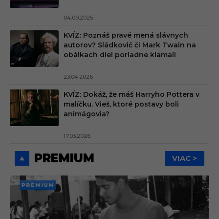
04.09.2025
KVÍZ: Poznáš pravé mená slávnych
autorov? Sládkovič či Mark Twain na
obálkach diel poriadne klamali
23.04.2026
KVÍZ: Dokáž, že máš Harryho Pottera v
malíčku. Vieš, ktoré postavy boli
animágovia?
17.03.2026
PREMIUM
VIAC >
PREMI
UM