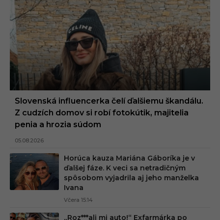
Slovenská influencerka čelí ďalšiemu škandálu.
Z cudzích domov si robí fotokútik, majitelia
penia a hrozia súdom
05.08.2026
Horúca kauza Mariána Gáboríka je v
ďalšej fáze. K veci sa netradičným
spôsobom vyjadrila aj jeho manželka
Ivana
Včera 15:14
„Roz***ali mi auto!“ Exfarmárka po