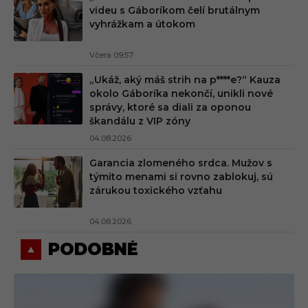
videu s Gáboríkom čelí brutálnym
vyhrážkam a útokom
Včera 09:57
„Ukáž, aký máš strih na p****e?“ Kauza
okolo Gáboríka nekončí, unikli nové
správy, ktoré sa diali za oponou
škandálu z VIP zóny
04.08.2026
Garancia zlomeného srdca. Mužov s
týmito menami si rovno zablokuj, sú
zárukou toxického vzťahu
04.08.2026
PODOBNÉ