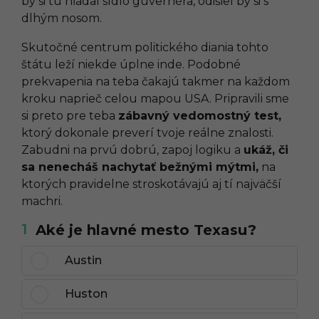
by si tu hľadal sídlo guvernéra, odišiel by si s
dlhým nosom.
Skutočné centrum politického diania tohto
štátu leží niekde úplne inde. Podobné
prekvapenia na teba čakajú takmer na každom
kroku naprieč celou mapou USA. Pripravili sme
si preto pre teba
zábavný vedomostný test,
ktorý dokonale preverí tvoje reálne znalosti.
Zabudni na prvú dobrú, zapoj logiku a
ukáž, či
sa nenecháš nachytať bežnými mýtmi,
na
ktorých pravidelne stroskotávajú aj tí najväčší
machri.
1
Aké je hlavné mesto Texasu?
Austin
Huston