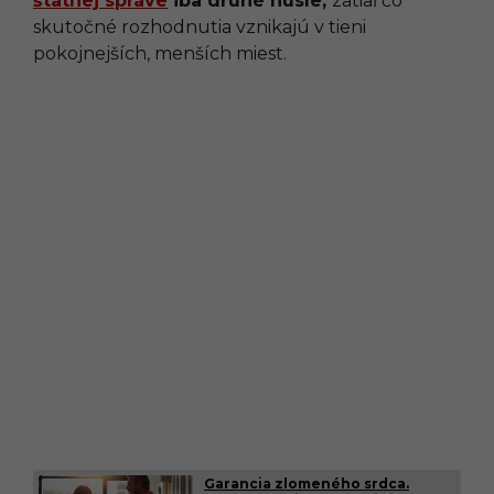
štátnej správe
iba druhé husle,
zatiaľ čo
skutočné rozhodnutia vznikajú v tieni
pokojnejších, menších miest.
Garancia zlomeného srdca.