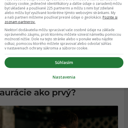
ožiť látkovú servítku počas
(súbory cookie, jedinečné identifikátory a ďalšie údaje o zariadení) môžu
byť ukladané a používané 225 partnermi a môžu s nimi byť zdieľané
alebo môžu byť využívané konkrétne týmito webovými stránkami. My
a naši partneri môžeme používať presné údaje o geolokácii.
Pozrite si
zoznam partnerov.
Niektorí dodávatelia môžu spracúvať vaše osobné údaje na základe
oprávneného záujmu, proti ktorému môžete vzniesť námietku pomocou
možností nižšie. Dole na tejto stránke alebo v ponuke webu nájdite
odkaz, pomocou ktorého môžete spravovať alebo odvolať súhlas
v nastaveniach ochrany súkromia a súborov cookie.
Súhlasím
Nastavenia
taurácie ako prvý?