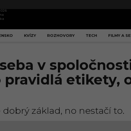
.2026
ína
ška
ENSKO
KVÍZY
ROZHOVORY
TECH
FILMY A SE
 seba v spoločnost
 pravidlá etikety
 dobrý základ, no nestačí to.