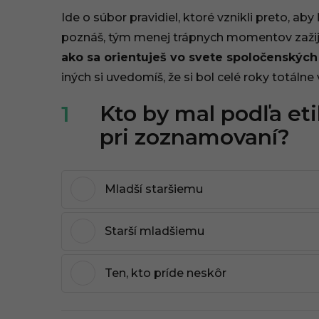
9
Ide o súbor pravidiel, ktoré vznikli preto, ab
poznáš, tým menej trápnych momentov zažij
:
ako sa orientuješ vo svete spoločenských 
4
iných si uvedomíš, že si bol celé roky totálne
2
Kto by mal podľa et
1
pri zoznamovaní?
Mladší staršiemu
Starší mladšiemu
Ten, kto príde neskôr