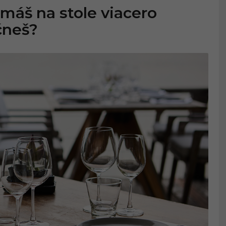
 máš na stole viacero
čneš?