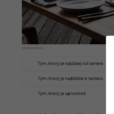
Shutterstock
Tým, ktorý je najďalej od taniera
Tým, ktorý je najbližšie k tanieru
Tým, ktorý je uprostred