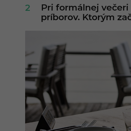
Pri formálnej večeri
2
príborov. Ktorým za