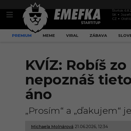
Štvrtok 6.8
SK
Jozef
CZ
Oldři
PREMIUM
MEME
VIRAL
ZÁBAVA
SLOV
KVÍZ: Robíš zo
nepoznáš tieto
áno
„Prosím“ a „ďakujem“ je
Michaela Molnárová
21.06.2026, 12:34
1