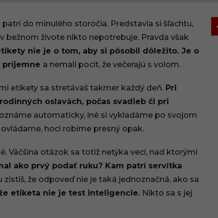
 patrí do minulého storočia. Predstavia si šľachtu,
 v bežnom živote nikto nepotrebuje. Pravda však
tikety nie je o tom, aby si pôsobil dôležito. Je o
li príjemne
a nemali pocit, že večerajú s volom.
ami etikety sa stretávaš takmer každý deň.
Pri
 rodinných oslavách, počas svadieb či pri
oznáme automaticky, iné si vykladáme po svojom
ch ovládame, hoci robíme presný opak.
. Väčšina otázok sa totiž netýka vecí, nad ktorými
 mal ako prvý podať ruku? Kam patrí servítka
 zistíš, že odpoveď nie je taká jednoznačná, ako sa
e etiketa nie je test inteligencie.
Nikto sa s jej