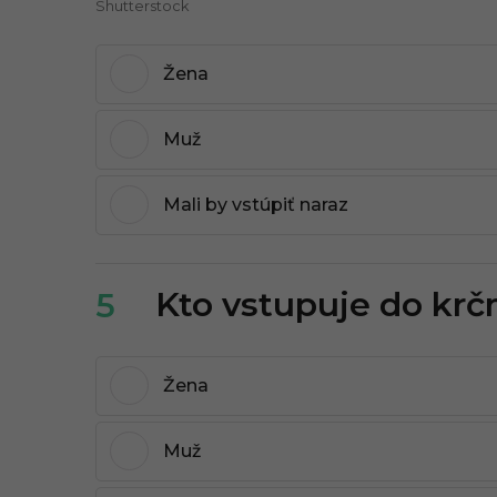
Shutterstock
Žena
Muž
Mali by vstúpiť naraz
Kto vstupuje do krč
5
Žena
Muž