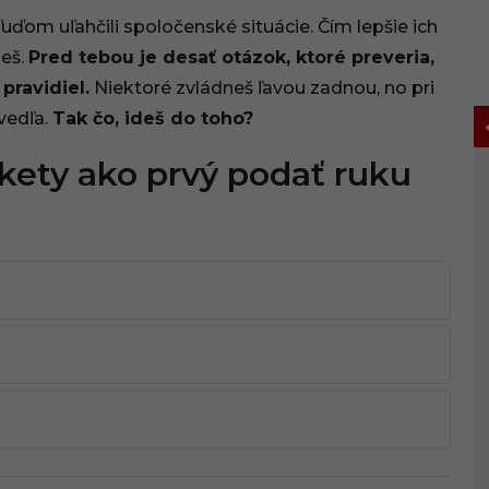
y ľuďom uľahčili spoločenské situácie. Čím lepšie ich
eš.
Pred tebou je desať otázok, ktoré preveria,
pravidiel.
Niektoré zvládneš ľavou zadnou, no pri
 vedľa.
Tak čo, ideš do toho?
ikety ako prvý podať ruku