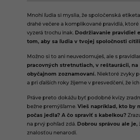
9
Mnohí ľudia si myslia, že spoločenská etiketa
.
drahé večere a komplikované pravidlá, ktoré
vyzerá trochu inak.
Dodržiavanie pravidiel e
0
tom, aby sa ľudia v tvojej spoločnosti cíti
6
Možno si to ani neuvedomuješ, ale s pravidl
.
pracovných stretnutiach, v reštaurácii, na
2
obyčajnom zoznamovaní.
Niektoré zvyky p
a pri ďalších roky žijeme v presvedčení, že i
0
2
Práve preto dokážu byť podobné kvízy zradné
bežne premýšľame.
Vieš napríklad, kto by
6
počas jedla? A čo spraviť s kabelkou?
Zrazu
,
na prvý pohľad zdá.
Dobrou správou ale je, ž
znalosťou nenarodí.
0