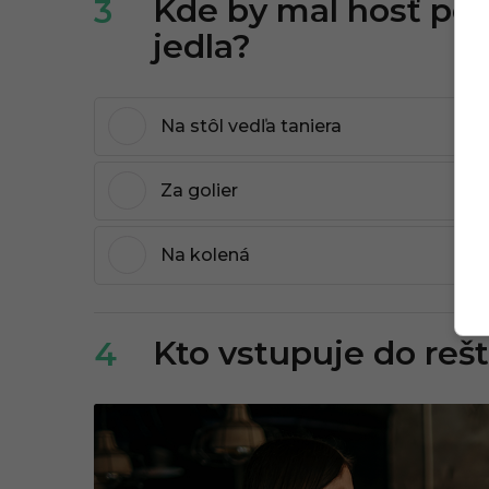
Kde by mal hosť pol
3
jedla?
Na stôl vedľa taniera
Za golier
Na kolená
Kto vstupuje do reš
4