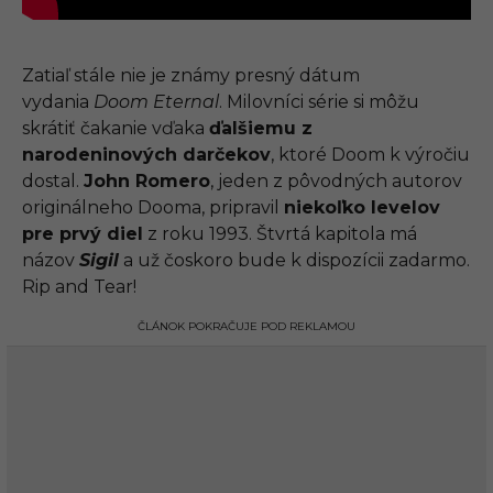
Zatiaľ stále nie je známy presný dátum
vydania
Doom Eternal
. Milovníci série si môžu
skrátiť čakanie vďaka
ďalšiemu z
narodeninových darčekov
, ktoré Doom k výročiu
dostal.
John Romero
, jeden z pôvodných autorov
originálneho Dooma, pripravil
niekoľko levelov
pre prvý diel
z roku 1993. Štvrtá kapitola má
názov
Sigil
a už čoskoro bude k dispozícii zadarmo.
Rip and Tear!
ČLÁNOK POKRAČUJE POD REKLAMOU