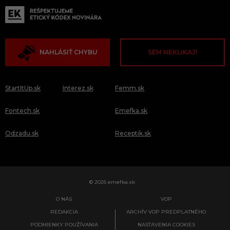
NAHLÁSIŤ CHYBU
SEM NEKLIKAJ!
StartItUp.sk
Interez.sk
Femm.sk
Fontech.sk
Emefka.sk
Odzadu.sk
Receptik.sk
© 2026 emefka.sk
O NÁS
VOP
REDAKCIA
ARCHÍV VOP PREDPLATNÉHO
PODMIENKY POUŽÍVANIA
NASTAVENIA COOKIES