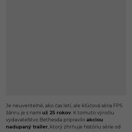
Je neuveriteľné, ako čas letí, ale kľúčová séria FPS
žánru je s nami
už 25 rokov
. K tomuto výročiu
vydavateľstvo Bethesda pripravilo
akciou
nadupaný trailer
, ktorý zhrňuje históriu série od