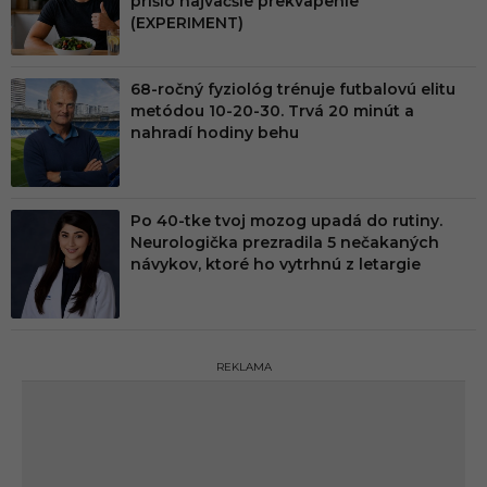
prišlo najväčšie prekvapenie
(EXPERIMENT)
68-ročný fyziológ trénuje futbalovú elitu
metódou 10-20-30. Trvá 20 minút a
nahradí hodiny behu
Po 40-tke tvoj mozog upadá do rutiny.
Neurologička prezradila 5 nečakaných
návykov, ktoré ho vytrhnú z letargie
REKLAMA