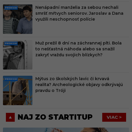
Nenápadní manželia za sebou nechali
PRE
smršť mŕtvych seniorov. Jaroslav a Dana
MIU
využili neschopnosť polície
M
Muž prežil 8 dní na záchrannej plti. Bola
PRE
to nešťastná náhoda alebo sa snažil
MIU
zakryť vraždu svojich blízkych?
M
Mýtus zo školských lavíc či krvavá
PRE
realita? Archeologické objavy odkrývajú
MIU
pravdu o Tróji
M
NAJ ZO STARTITUP
VIAC >