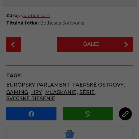
Zdroj:
youtube.com
Titulná fotka:
Bethesda Softworks
P
ĎALEJ
o
s
t
P
TAGY:
a
EURÓPSKY PARLAMENT
,
FAERSKÉ OSTROVY
,
g
GAMING
,
HRY
,
MĽASKANIE
,
SÉRIE
,
i
SVOJSKÉ RIEŠENIE
n
a
t
i
o