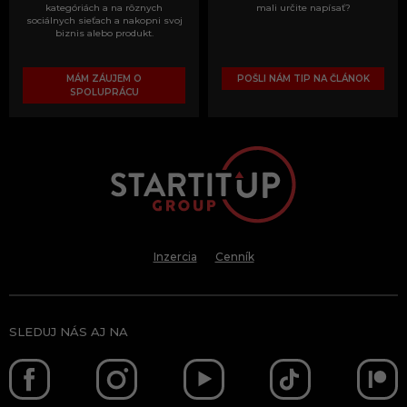
kategóriách a na rôznych
mali určite napísať?
sociálnych sieťach a nakopni svoj
biznis alebo produkt.
MÁM ZÁUJEM O
POŠLI NÁM TIP NA ČLÁNOK
SPOLUPRÁCU
Inzercia
Cenník
SLEDUJ NÁS AJ NA