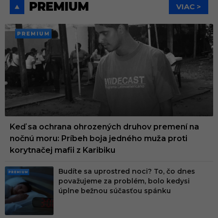
PREMIUM
VIAC >
PREMI
UM
Keď sa ochrana ohrozených druhov premení na
nočnú moru: Príbeh boja jedného muža proti
korytnačej mafii z Karibiku
Budíte sa uprostred noci? To, čo dnes
PRE
považujeme za problém, bolo kedysi
MIU
úplne bežnou súčasťou spánku
M