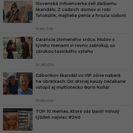
Slovenská influencerka čelí ďalšiemu
škandálu. Z cudzích domov si robí
fotokútik, majitelia penia a hrozia súdom
Včera 11:06
Garancia zlomeného srdca. Mužov s
týmito menami si rovno zablokuj, sú
zárukou toxického vzťahu
04.08.2026
Gáboríkov škandál vo VIP zóne naberá
na obrátkach: Do drsnej kauzy nečakane
vstúpil aj multiotecko Boris Kollár
03.08.2026
TOP 10 memes, ktoré vás bavili minulý
týždeň najviac #240