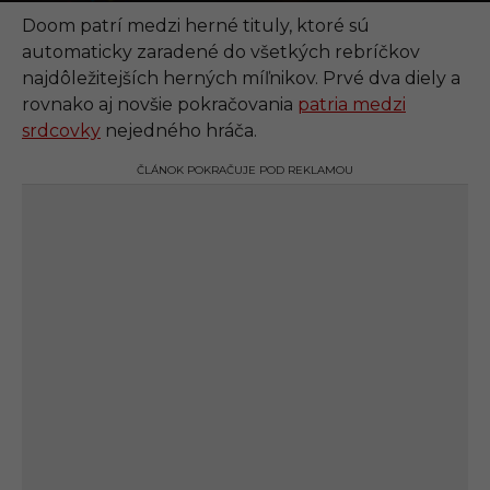
.
0
Doom patrí medzi herné tituly, ktoré sú
9
automaticky zaradené do všetkých rebríčkov
.
2
najdôležitejších herných míľnikov. Prvé dva diely a
0
rovnako aj novšie pokračovania
patria medzi
2
1
srdcovky
nejedného hráča.
,
1
ČLÁNOK POKRAČUJE POD REKLAMOU
8
:
1
8