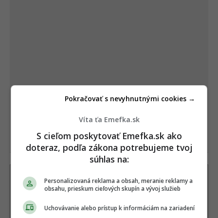
Pokračovať s nevyhnutnými cookies →
Víta ťa Emefka.sk
S cieľom poskytovať Emefka.sk ako
doteraz, podľa zákona potrebujeme tvoj
súhlas na:
Autor
Personalizovaná reklama a obsah, meranie reklamy a
PETER STRHAN
obsahu, prieskum cieľových skupín a vývoj služieb
Expert na internetovú a digitálnu kultúru, ktorý v
redakcii EMEFKA pôsobí od jej založenia v roku 2017.
Uchovávanie alebo prístup k informáciám na zariadení
Disponuje takmer dekádou skúseností s pokrývaním
online trendov, digitálneho
...
viac o autorovi