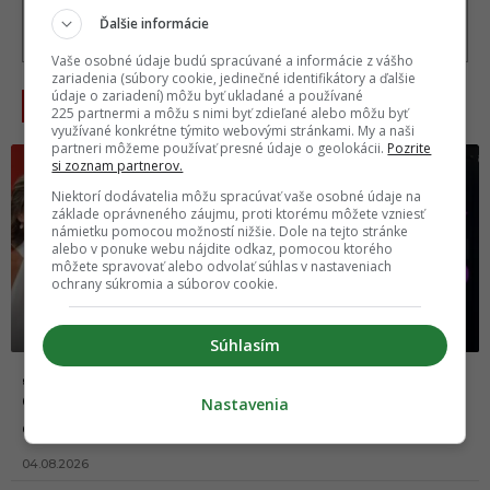
Ďalšie informácie
Vaše osobné údaje budú spracúvané a informácie z vášho
zariadenia (súbory cookie, jedinečné identifikátory a ďalšie
údaje o zariadení) môžu byť ukladané a používané
NAJČÍTANEJŠIE
225 partnermi a môžu s nimi byť zdieľané alebo môžu byť
využívané konkrétne týmito webovými stránkami. My a naši
partneri môžeme používať presné údaje o geolokácii.
Pozrite
si zoznam partnerov.
Niektorí dodávatelia môžu spracúvať vaše osobné údaje na
základe oprávneného záujmu, proti ktorému môžete vzniesť
námietku pomocou možností nižšie. Dole na tejto stránke
alebo v ponuke webu nájdite odkaz, pomocou ktorého
môžete spravovať alebo odvolať súhlas v nastaveniach
ochrany súkromia a súborov cookie.
Súhlasím
„Ukáž, aký máš strih na p****e?“ Kauza okolo
Gáboríka nekončí, unikli nové správy, ktoré sa
Nastavenia
diali za oponou škandálu z VIP zóny
04.08.2026