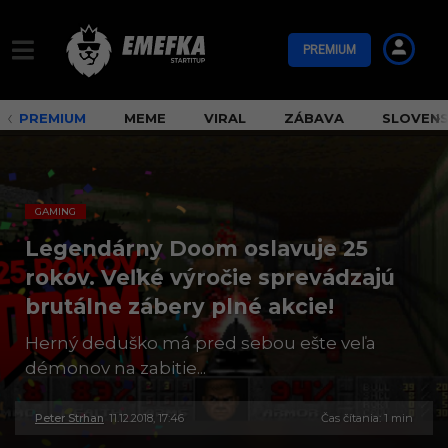
PREMIUM
PREMIUM
MEME
VIRAL
ZÁBAVA
SLOVEN
GAMING
Legendárny Doom oslavuje 25
rokov. Veľké výročie sprevádzajú
brutálne zábery plné akcie!
Herný deduško má pred sebou ešte veľa
démonov na zabitie...
Peter Strhan
11.12.2018, 17:46
3
Čas čítania: 1 min
0