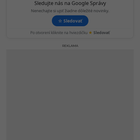
Sledujte nás na Google Správy
n
Nenechajte si ujsť žiadne dôležité novinky.
☆
Sledovať
★
Po otvorení kliknite na hviezdičku
Sledovať
REKLAMA