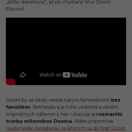
„doby disketovej“, až po chystaný titul
Doom
Eternal
.
Doom by sa nikdy nestal takým fenoménom
bez
fanúšikov
. Bethesda si je toho vedomá a okrem
originálnych záberov z hier ukazuje aj
rozmanitú
tvorbu milovníkov Dooma
. Video pripomína
najdivnejšie zariadenia, na ktorých sa dá hrať Doom