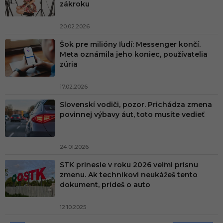
zákroku
20.02.2026
Šok pre milióny ľudí: Messenger končí.
Meta oznámila jeho koniec, používatelia
zúria
17.02.2026
Slovenskí vodiči, pozor. Prichádza zmena
povinnej výbavy áut, toto musíte vedieť
24.01.2026
STK prinesie v roku 2026 veľmi prísnu
zmenu. Ak technikovi neukážeš tento
dokument, prídeš o auto
12.10.2025