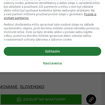
myz. Nájdeš ho v týchto potravinách
(súbory cookie, jedinečné identifikátory a ďalšie údaje o zariadení) môžu
byť ukladané a používané 225 partnermi a môžu s nimi byť zdieľané
alebo môžu byť využívané konkrétne týmito webovými stránkami. My
a naši partneri môžeme používať presné údaje o geolokácii.
Pozrite si
zoznam partnerov.
Niektorí dodávatelia môžu spracúvať vaše osobné údaje na základe
oprávneného záujmu, proti ktorému môžete vzniesť námietku pomocou
možností nižšie. Dole na tejto stránke alebo v ponuke webu nájdite
odkaz, pomocou ktorého môžete spravovať alebo odvolať súhlas
v nastaveniach ochrany súkromia a súborov cookie.
ĎALŠÍ ČLÁNOK
Súhlasím
Nastavenia
MOVANIE
,
SLOVENSKO
ZDIEĽAŤ NA WHATSAPP