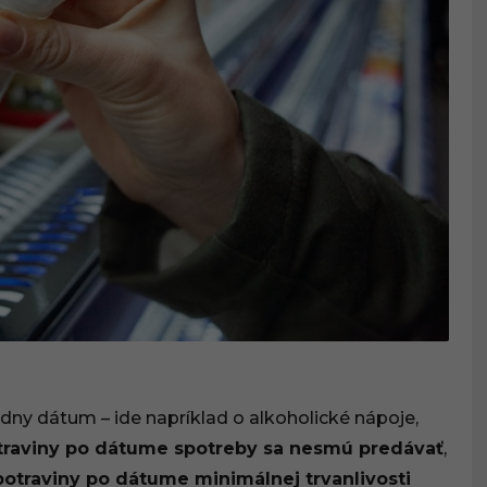
ny dátum – ide napríklad o alkoholické nápoje,
traviny po dátume spotreby sa nesmú predávať
,
potraviny po dátume minimálnej trvanlivosti