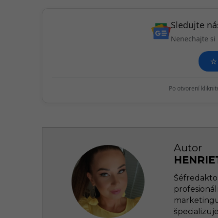
a
t
Sledujte n
i
Nenechajte si 
o
n
☆
Po otvorení klikni
Autor
HENRIE
Šéfredakto
profesionál
marketingu. 
špecializuj