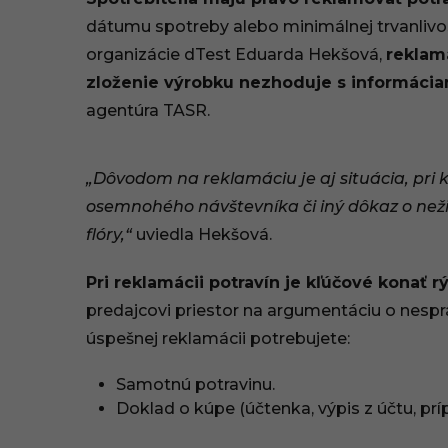
.
dátumu spotreby alebo minimálnej trvanlivos
organizácie dTest Eduarda Hekšová,
reklamá
0
zloženie výrobku nezhoduje s informáci
2
agentúra TASR.
.
2
„Dôvodom na reklamáciu je aj situácia, pri 
osemnohého návštevníka či iný dôkaz o než
0
flóry,“
uviedla Hekšová.
2
Pri reklamácii potravín je kľúčové konať r
5
predajcovi priestor na argumentáciu o nespr
,
úspešnej reklamácii potrebujete:
1
Samotnú potravinu.
Doklad o kúpe (účtenka, výpis z účtu, pr
9