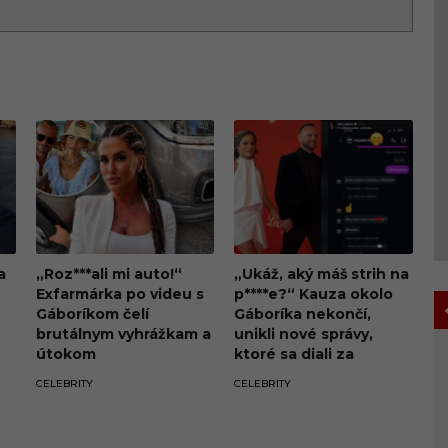
a
„Roz***ali mi auto!“
„Ukáž, aký máš strih na
Exfarmárka po videu s
p****e?“ Kauza okolo
Gáboríkom čelí
Gáboríka nekončí,
brutálnym vyhrážkam a
unikli nové správy,
útokom
ktoré sa diali za
oponou škandálu z VIP
CELEBRITY
CELEBRITY
zóny