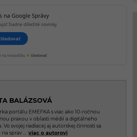
ás na Google Správy
ujsť žiadne dôležité novinky.
Sledovať
★
te na hviezdičku
Sledovať
TA BALÁZSOVÁ
rka portálu EMEFKA s viac ako 10-ročnou
nou praxou v oblasti médií a digitálneho
Vo svojej riadiacej aj autorskej činnosti sa
e na sprav
...
viac o autorovi