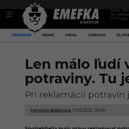
Piatok 7.8.
SK
Štefán
CZ
Lada
PREMIUM
MEME
VIRAL
ZÁBAVA
SLOV
Len málo ľudí 
potraviny. Tu j
Pri reklamácii potravín 
Henrieta Balázsová
11.02.2025, 19:09
1
1
Spotrebitelia majú právo reklamovať potr