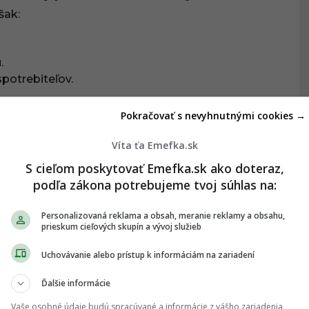
šak:
.
spotrebiteľov.
ností je možné navyše podať podnet príslušnému
Pokračovať s nevyhnutnými cookies →
árna a potravinová správa Slovenskej republiky,“
Víta ťa Emefka.sk
S cieľom poskytovať Emefka.sk ako doteraz,
podľa zákona potrebujeme tvoj súhlas na:
adať buď výmenu za bezchybný produkt, alebo
 možná. Je dôležité poznamenať, že aj pri nákupe
Personalizovaná reklama a obsah, meranie reklamy a obsahu,
máte právo na reklamáciu, ak predajca nedodržal
prieskum cieľových skupín a vývoj služieb
Uchovávanie alebo prístup k informáciám na zariadení
 ŤA ZAUJÍMAŤ:
Ďalšie informácie
ňa je povolené pridávať do pečiva či do
Vaše osobné údaje budú spracúvané a informácie z vášho zariadenia