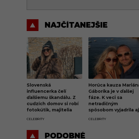
NAJČÍTANEJŠIE
Slovenská
Horúca kauza Marián
influencerka čelí
Gáboríka je v ďalšej
ďalšiemu škandálu. Z
fáze. K veci sa
cudzích domov si robí
netradičným
fotokútik, majitelia
spôsobom vyjadrila aj
penia a hrozia súdom
jeho manželka Ivana
CELEBRITY
CELEBRITY
PODOBNÉ