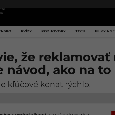
2026
ia
ENSKO
KVÍZY
ROZHOVORY
TECH
FILMY A SE
vie, že reklamova
e návod, ako na to
je kľúčové konať rýchlo.
aviny s nedostatkami
, a to až do konca ich