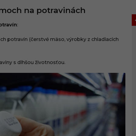
umoch na potravinách
otravín
:
ich potravín (čerstvé mäso, výrobky z chladiacich
aviny s dlhšou životnosťou.