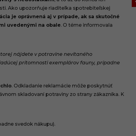
ti. Ako upozorňuje riaditeľka spotrebiteľskej
cia je oprávnená aj v prípade, ak sa skutočné
ami uvedenými na obale
. O téme informovala
ktorej nájdete v potravine nevítaného
iadúcej prítomnosti exemplárov fauny, prípadne
ýchlo
. Odkladanie reklamácie môže poskytnúť
ávnom skladovaní potraviny zo strany zákazníka. K
ípadne svedok nákupu).