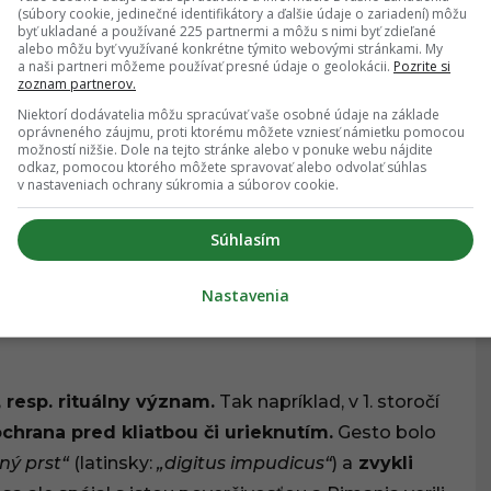
(súbory cookie, jedinečné identifikátory a ďalšie údaje o zariadení) môžu
byť ukladané a používané 225 partnermi a môžu s nimi byť zdieľané
alebo môžu byť využívané konkrétne týmito webovými stránkami. My
a naši partneri môžeme používať presné údaje o geolokácii.
Pozrite si
zoznam partnerov.
Niektorí dodávatelia môžu spracúvať vaše osobné údaje na základe
oprávneného záujmu, proti ktorému môžete vzniesť námietku pomocou
možností nižšie. Dole na tejto stránke alebo v ponuke webu nájdite
odkaz, pomocou ktorého môžete spravovať alebo odvolať súhlas
v nastaveniach ochrany súkromia a súborov cookie.
Súhlasím
Nastavenia
 resp. rituálny význam.
Tak napríklad, v 1. storočí
chrana pred kliatbou či urieknutím.
Gesto bolo
ný prst“
(latinsky:
„digitus impudicus“
) a
zvykli