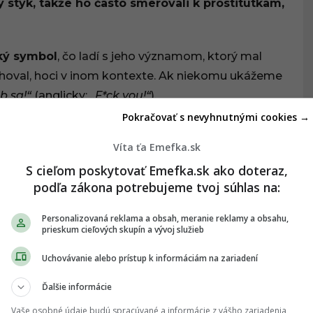
ý styk, takže ho často smerovali k prostitútkam,
cký symbol
, čo ladí s jeho významom, ktorý mal
hoval, hoci v inom kontexte. Ak niekomu ukážeme
b sa!“
(anglicky:
„F
*ck you!“
).
Pokračovať s nevyhnutnými cookies →
Víta ťa Emefka.sk
S cieľom poskytovať Emefka.sk ako doteraz,
podľa zákona potrebujeme tvoj súhlas na:
Personalizovaná reklama a obsah, meranie reklamy a obsahu,
prieskum cieľových skupín a vývoj služieb
Uchovávanie alebo prístup k informáciám na zariadení
Ďalšie informácie
Vaše osobné údaje budú spracúvané a informácie z vášho zariadenia