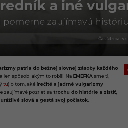
redník a iné vulg
 pomerne zaujímavú históriu
Čas čítania: 6 
arizmy patria do bežnej slovnej zásoby každého
a len spôsob, akým to robili. Na
EMEFKA
sme ti,
hý
tu
) o tom, aké
írečité a jadrné vulgarizmy
le zaujímavé pozrieť sa
trochu do histórie a zistiť,
rážlivé slová a gestá svoj počiatok.