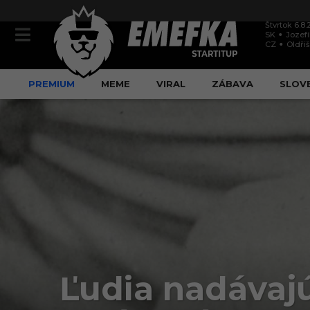
Štvrtok 6.8
SK
Jozef
CZ
Oldři
PREMIUM
MEME
VIRAL
ZÁBAVA
SLOV
Ľudia nadávajú