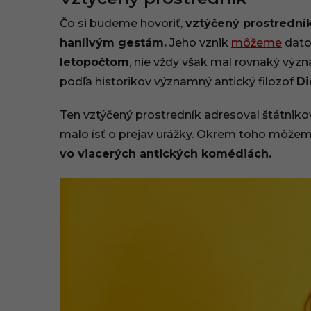
2
Čo si budeme hovoriť,
vztýčený prostredník
1
hanlivým gestám.
Jeho vznik
môžeme
datov
,
letopočtom
, nie vždy však mal rovnaký význ
podľa historikov významný antický filozof
Di
1
Ten vztýčený prostredník adresoval štátnikov
2
malo ísť o prejav urážky. Okrem toho môžem
:
vo viacerých antických komédiách.
4
2