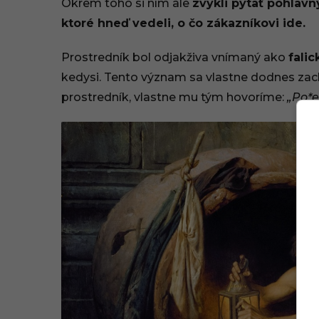
Okrem toho si ním ale
zvykli pýtať pohlavn
ktoré hneď vedeli, o čo zákazníkovi ide.
Prostredník bol odjakživa vnímaný ako
fali
kedysi. Tento význam sa vlastne dodnes zac
prostredník, vlastne mu tým hovoríme:
„Po*e