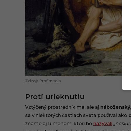
Profimedia
Proti urieknutiu
Vztýčený prostredník mal ale aj
náboženský,
sa v niektorých častiach sveta používal ako
o
známe aj Rimanom, ktorí ho
nazývali
„nesluš