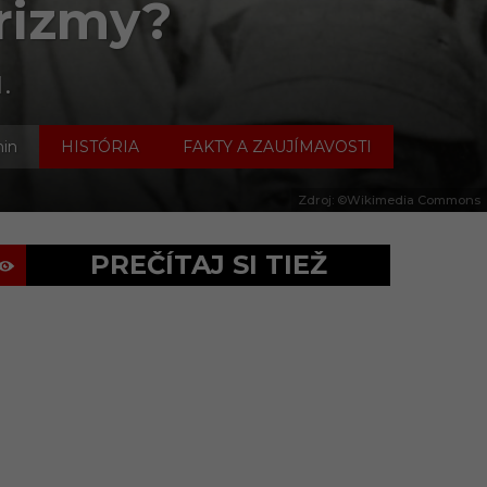
arizmy?
.
,
min
HISTÓRIA
FAKTY A ZAUJÍMAVOSTI
Zdroj: ©Wikimedia Commons
PREČÍTAJ SI TIEŽ