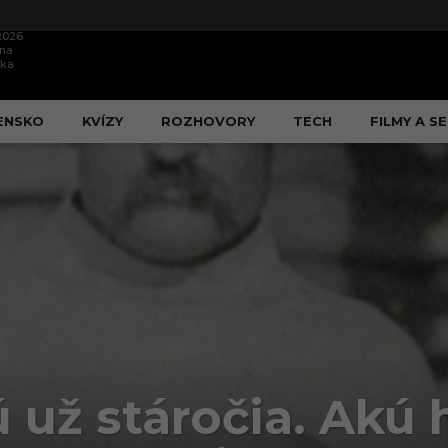
.2026
ína
ška
ENSKO
KVÍZY
ROZHOVORY
TECH
FILMY A SE
 už stáročia. Akú 