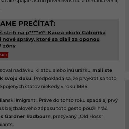
a ale spájal s istou poverčivosťou a Rimania verili,
.
AME PREČÍTAŤ:
š strih na p****e?“ Kauza okolo Gáboríka
i nové správy, ktoré sa diali za oponou
P zóny
NSKO
soval nadávku, kliatbu alebo inú urážku,
mali ste
ak svoju dušu.
Predpokladá sa, že prvýkrát sa toto
Spojených štátov niekedy v roku 1886.
lianski imigranti. Práve do tohto roku spadá aj prvý
s bejzbalového zápasu toto gesto použil hráč
es Gardner Radbourn
, prezývaný „Old Hoss“.
iants.