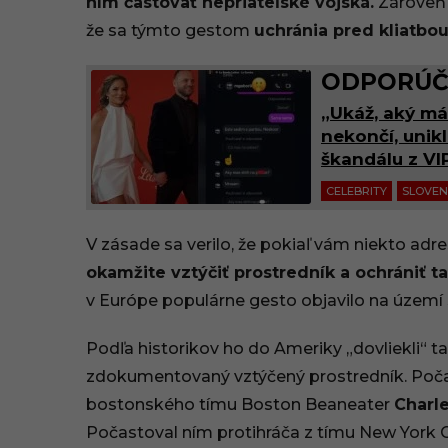
ním častovať nepriateľské vojská.
Zároveň s
že sa týmto gestom
uchránia pred kliatbou
ODPORÚČ
„Ukáž, aký má
nekončí, unikl
škandálu z VI
CELEBRITY
SLOVE
V zásade sa verilo, že pokiaľ vám niekto adre
okamžite vztýčiť prostredník a ochrániť t
v Európe populárne gesto objavilo na území 
Podľa historikov ho do Ameriky „dovliekli“ ta
zdokumentovaný vztýčený prostredník. Poča
bostonského tímu Boston Beaneater
Charl
Počastoval ním protihráča z tímu New York G