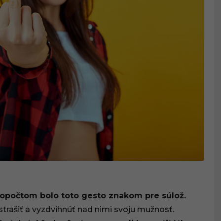
etopočtom bolo toto gesto znakom pre súlož.
trašiť a vyzdvihnúť nad nimi svoju mužnosť.