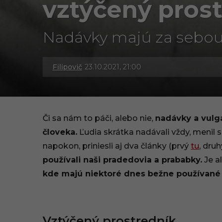
vztýčený prost
Nadávky majú za sebou
Filipovič
23.10.2021, 21:00
2
3
.
Či sa nám to páči, alebo nie,
nadávky a vulg
1
človeka.
Ľudia skrátka nadávali vždy, menil s
napokon, priniesli aj dva články (prvý
tu
, dru
0
používali naši pradedovia a prababky.
Je a
.
kde majú niektoré dnes bežne používané u
2
0
Vztýčený prostredník