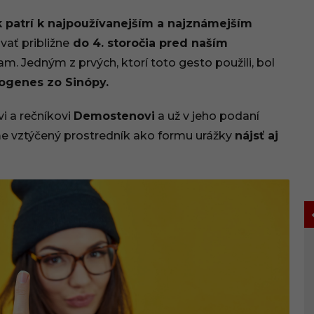
 patrí k najpoužívanejším a najznámejším
ať približne
do 4. storočia pred naším
am. Jedným z prvých, ktorí toto gesto použili, bol
ogenes zo Sinópy.
i a rečníkovi
Demostenovi
a už v jeho podaní
e vztýčený prostredník ako formu urážky
nájsť aj