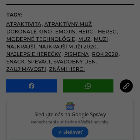
t
P
TAGY:
a
ATRAKTIVITA
,
ATRAKTÍVNY MUŽ
,
g
DOKONALÉ KINO
,
EMOJIS
,
HERCI
,
HEREC
,
i
MODERNÉ TECHNOLÓGIE
,
MUZ
,
MUZI
,
n
NAJKRAJŠÍ
,
NAJKRAJŠÍ MUŽI 2020
,
a
NAJLEPŠIE HEREČKY
,
PISMENA
,
ROK 2020
,
t
SNACK
,
SPEVÁCI
,
SVADOBNY DEN
,
i
ZAUJIMAVOSTI
,
ZNÁMI HERCI
o
n
Sledujte nás na Google Správy
Nenechajte si ujsť žiadne dôležité novinky.
☆
Sledovať