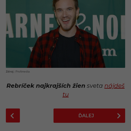
Profimedia
Rebríček najkrajších žien
sveta
nájdeš
tu
P
ĎALEJ
o
s