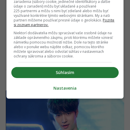
zariadenia (súbory cookie, jedinečné identifikátory a ďalšie
údaje o zariadení) môžu byť ukladané a používané
225 partnermi a môžu s nimi byť zdieľané alebo môžu byť
využívané konkrétne týmito webovými stránkami. My a naši
partneri môžeme používať presné údaje o geolokácii.
Pozrite
si zoznam partnerov.
Niektorí dodávatelia môžu spracúvať vaše osobné údaje na
základe oprávneného záujmu, proti ktorému môžete vzniesť
námietku pomocou možností nižšie. Dole na tejto stránke
alebo v ponuke webu nájdite odkaz, pomocou ktorého
môžete spravovať alebo odvolať súhlas v nastaveniach
ochrany súkromia a súborov cookie.
Súhlasím
11. Lay Zhang
Nastavenia