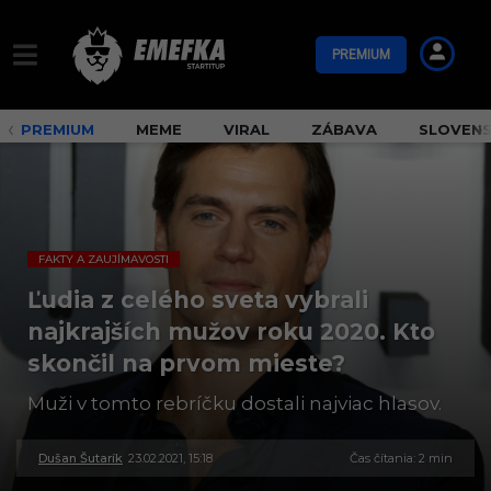
PREMIUM
PREMIUM
MEME
VIRAL
ZÁBAVA
SLOVEN
FAKTY A ZAUJÍMAVOSTI
Ľudia z celého sveta vybrali
najkrajších mužov roku 2020. Kto
skončil na prvom mieste?
Muži v tomto rebríčku dostali najviac hlasov.
Dušan Šutarík
23.02.2021, 15:18
3
Čas čítania: 2 min
0