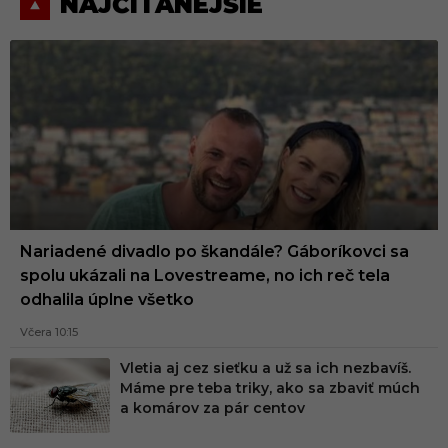
NAJČÍTANEJŠIE
Nariadené divadlo po škandále? Gáboríkovci sa
spolu ukázali na Lovestreame, no ich reč tela
odhalila úplne všetko
Včera 10:15
Vletia aj cez sieťku a už sa ich nezbavíš.
Máme pre teba triky, ako sa zbaviť múch
a komárov za pár centov