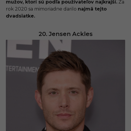
mužov, ktorí sú podľa používateľov najkrajší.
Za
rok 2020 sa mimoriadne darilo
najmä tejto
dvadsiatke.
20. Jensen Ackles