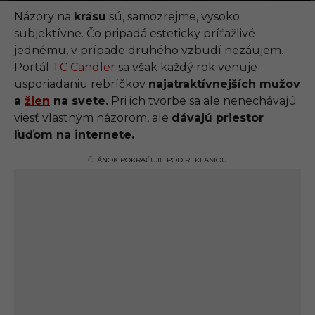
.
0
Názory na
krásu
sú, samozrejme, vysoko
9
subjektívne. Čo pripadá esteticky príťažlivé
.
2
jednému, v prípade druhého vzbudí nezáujem.
0
Portál
TC Candler
sa však každý rok venuje
2
1
usporiadaniu rebríčkov
najatraktívnejších mužov
,
a
žien
na svete.
Pri ich tvorbe sa ale nenechávajú
1
2
viesť vlastným názorom, ale
dávajú priestor
:
ľuďom na internete.
2
9
ČLÁNOK POKRAČUJE POD REKLAMOU