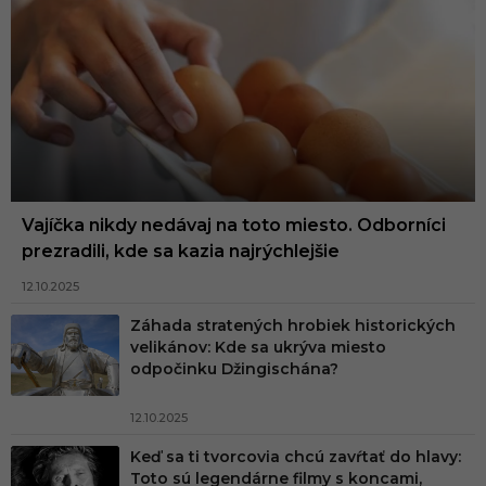
Vajíčka nikdy nedávaj na toto miesto. Odborníci
prezradili, kde sa kazia najrýchlejšie
12.10.2025
Záhada stratených hrobiek historických
velikánov: Kde sa ukrýva miesto
odpočinku Džingischána?
12.10.2025
Keď sa ti tvorcovia chcú zavŕtať do hlavy:
Toto sú legendárne filmy s koncami,