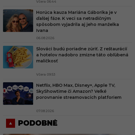
Včera 06:44
Horúca kauza Mariána Gáboríka je v
ďalšej fáze. K veci sa netradičným
spôsobom vyjadrila aj jeho manželka
Ivana
06.08.2026
Slováci budú poriadne zúriť. Z reštaurácií
a hotelov nadobro zmizne táto obľúbená
maličkosť
Včera 09:53
Netflix, HBO Max, Disney+, Apple TV,
SkyShowtime či Amazon? Veľké
porovnanie streamovacích platforiem
07.08.2026
PODOBNÉ