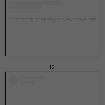
A post shared by Benson (@a_street_cat_named_benson)
16.