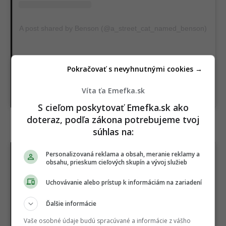
A post shared by Benson (@a_street_cat_named_benson)
Pokračovať s nevyhnutnými cookies →
Víta ťa Emefka.sk
S cieľom poskytovať Emefka.sk ako
doteraz, podľa zákona potrebujeme tvoj
súhlas na:
8.
Personalizovaná reklama a obsah, meranie reklamy a
obsahu, prieskum cieľových skupín a vývoj služieb
Uchovávanie alebo prístup k informáciám na zariadení
Ďalšie informácie
Vaše osobné údaje budú spracúvané a informácie z vášho