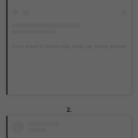
A post shared by Benson (@a_street_cat_named_benson)
2.