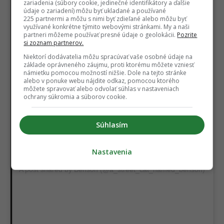
zariadenia (súbory cookie, jedinečné identifikátory a ďalšie
údaje o zariadení) môžu byť ukladané a používané
225 partnermi a môžu s nimi byť zdieľané alebo môžu byť
využívané konkrétne týmito webovými stránkami. My a naši
partneri môžeme používať presné údaje o geolokácii.
Pozrite
si zoznam partnerov.
View this post on Instagram
Niektorí dodávatelia môžu spracúvať vaše osobné údaje na
základe oprávneného záujmu, proti ktorému môžete vzniesť
námietku pomocou možností nižšie. Dole na tejto stránke
alebo v ponuke webu nájdite odkaz, pomocou ktorého
môžete spravovať alebo odvolať súhlas v nastaveniach
ochrany súkromia a súborov cookie.
Súhlasím
Nastavenia
A post shared by Benson (@a_street_cat_named_benson)