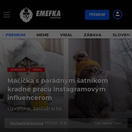
PREMIUM
PREMIUM
MEME
VIRAL
ZÁBAVA
SLOVEN
ZVIERATÁ
VIRAL
,
Mačička s parádnym šatníkom
kradne prácu instagramovým
influencerom
Úprimne, zaslúži si to.
Michaela Molnárová
17.07.2021, 16:30
3
Čas čítania: 1 min
0