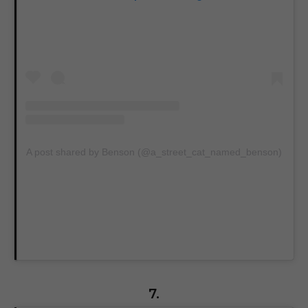
A post shared by Benson (@a_street_cat_named_benson)
7.