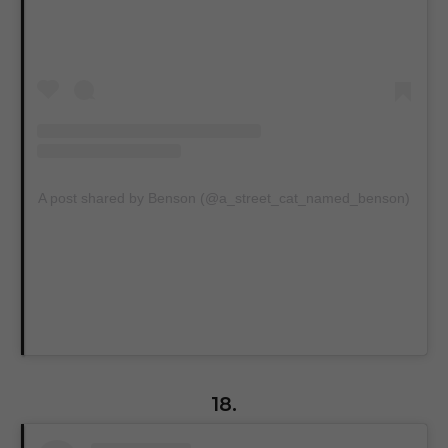
A post shared by Benson (@a_street_cat_named_benson)
18.