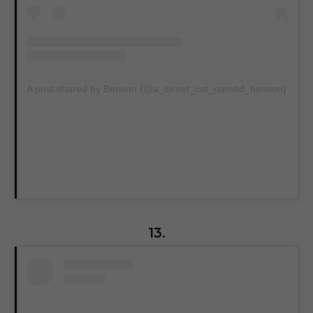
A post shared by Benson (@a_street_cat_named_benson)
13.