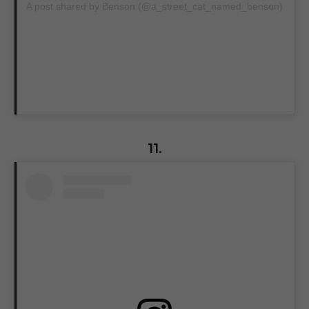
A post shared by Benson (@a_street_cat_named_benson)
11.