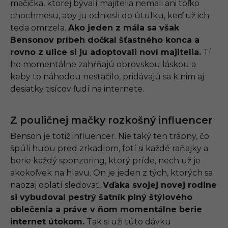
mačička, ktorej bývalí majitelia nemali ani toľko
chochmesu, aby ju odniesli do útulku, keď už ich
teda omrzela.
Ako jeden z mála sa však
Bensonov príbeh dočkal šťastného konca a
rovno z ulice si ju adoptovali noví majitelia.
Tí
ho momentálne zahŕňajú obrovskou láskou a
keby to náhodou nestačilo, pridávajú sa k nim aj
desiatky tisícov ľudí na internete.
Z pouličnej mačky rozkošný influencer
Benson je totiž influencer. Nie taký ten trápny, čo
špúli hubu pred zrkadlom, fotí si každé raňajky a
berie každý sponzoring, ktorý príde, nech už je
akokoľvek na hlavu. On je jeden z tých, ktorých sa
naozaj oplatí sledovať.
Vďaka svojej novej rodine
si vybudoval pestrý šatník plný štýlového
oblečenia a práve v ňom momentálne berie
internet útokom.
Tak si uži túto dávku