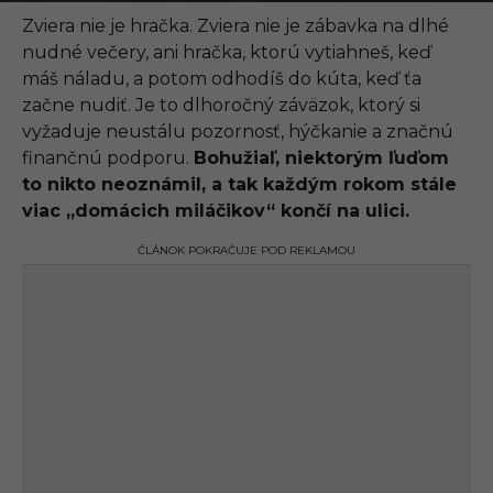
.
0
Zviera nie je hračka. Zviera nie je zábavka na dlhé
9
nudné večery, ani hračka, ktorú vytiahneš, keď
.
2
máš náladu, a potom odhodíš do kúta, keď ťa
0
začne nudiť. Je to dlhoročný záväzok, ktorý si
2
1
vyžaduje neustálu pozornosť, hýčkanie a značnú
,
finančnú podporu.
Bohužiaľ, niektorým ľuďom
1
1
to nikto neoznámil, a tak každým rokom stále
:
viac „domácich miláčikov“ končí na ulici.
1
0
ČLÁNOK POKRAČUJE POD REKLAMOU