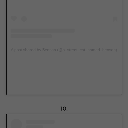
A post shared by Benson (@a_street_cat_named_benson)
10.