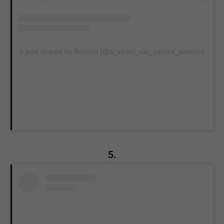
A post shared by Benson (@a_street_cat_named_benson)
5.