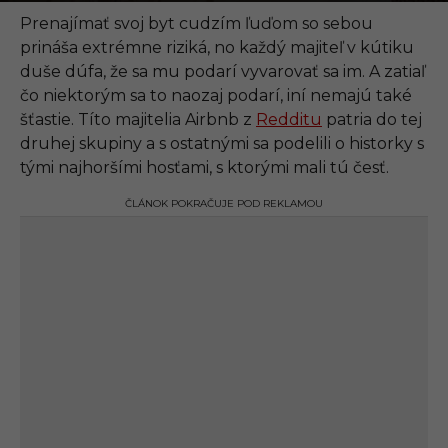
.
0
Prenajímať svoj byt cudzím ľuďom so sebou
9
prináša extrémne riziká, no každý majiteľ v kútiku
.
2
duše dúfa, že sa mu podarí vyvarovať sa im. A zatiaľ
0
čo niektorým sa to naozaj podarí, iní nemajú také
2
1
šťastie. Títo majitelia Airbnb z
Redditu
patria do tej
,
druhej skupiny a s ostatnými sa podelili o historky s
1
6
tými najhoršími hosťami, s ktorými mali tú česť.
:
0
ČLÁNOK POKRAČUJE POD REKLAMOU
8