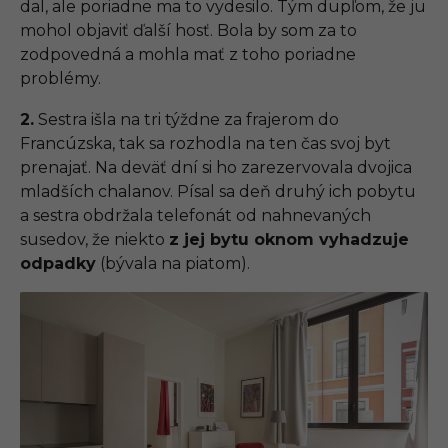
dal, ale poriadne ma to vydesilo. Tým dupľom, že ju
mohol objaviť ďalší hosť. Bola by som za to
zodpovedná a mohla mať z toho poriadne
problémy.
2.
Sestra išla na tri týždne za frajerom do
Francúzska, tak sa rozhodla na ten čas svoj byt
prenajať. Na deväť dní si ho zarezervovala dvojica
mladších chalanov. Písal sa deň druhý ich pobytu
a sestra obdržala telefonát od nahnevaných
susedov, že niekto
z jej bytu oknom vyhadzuje
odpadky
(bývala na piatom).