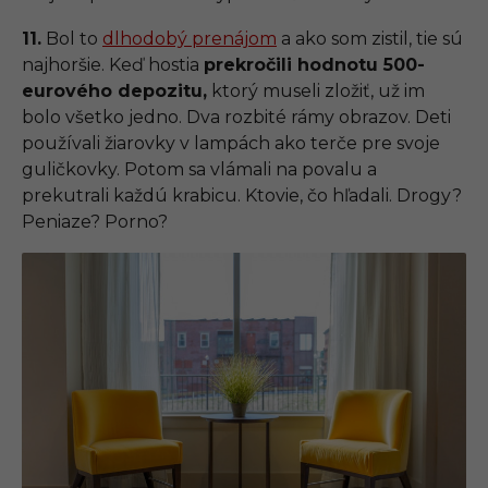
11.
Bol to
dlhodobý prenájom
a ako som zistil, tie sú
najhoršie. Keď hostia
prekročili hodnotu 500-
eurového depozitu,
ktorý museli zložiť, už im
bolo všetko jedno. Dva rozbité rámy obrazov. Deti
používali žiarovky v lampách ako terče pre svoje
guličkovky. Potom sa vlámali na povalu a
prekutrali každú krabicu. Ktovie, čo hľadali. Drogy?
Peniaze? Porno?