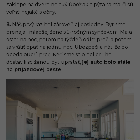
zaklope na dvere nejaký úbožiak a pýta sa ma, či sú
voľné nejaké slečny.
8.
Náš prvý raz bol zároveň aj posledný. Byt sme
prenajali mladšej žene s 5-ročným synčekom. Mala
ostať na noc, potom na týždeň odísť preč, a potom
sa vrátiť opäť na jednu noc. Ubezpečila nás, že do
obeda budú preč. Keď sme sa o pol druhej
dostavili so ženou byt upratať,
jej auto bolo stále
na príjazdovej ceste.