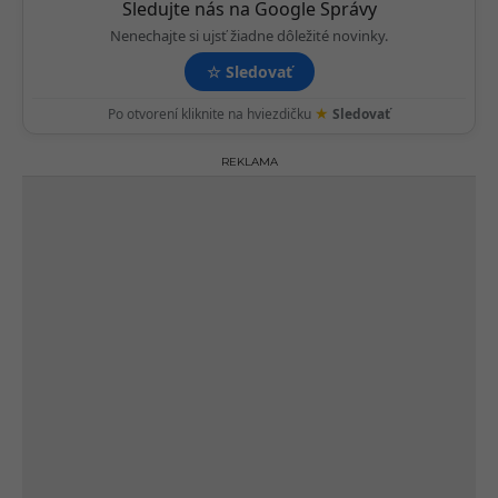
o
Sledujte nás na Google Správy
n
Nenechajte si ujsť žiadne dôležité novinky.
☆
Sledovať
★
Po otvorení kliknite na hviezdičku
Sledovať
REKLAMA