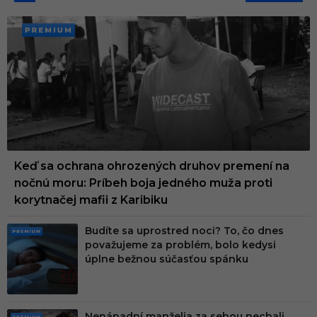
PREMI
UM
Keď sa ochrana ohrozených druhov premení na
nočnú moru: Príbeh boja jedného muža proti
korytnačej mafii z Karibiku
Budíte sa uprostred noci? To, čo dnes
PRE
považujeme za problém, bolo kedysi
MIU
úplne bežnou súčasťou spánku
M
Nenápadní manželia za sebou nechali