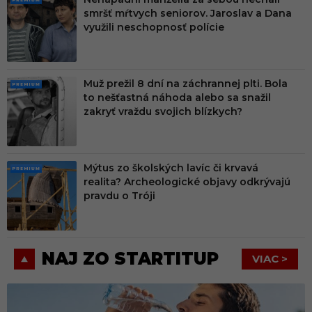
PRE
smršť mŕtvych seniorov. Jaroslav a Dana
MIU
využili neschopnosť polície
M
Muž prežil 8 dní na záchrannej plti. Bola
PRE
to nešťastná náhoda alebo sa snažil
MIU
zakryť vraždu svojich blízkych?
M
Mýtus zo školských lavíc či krvavá
PRE
realita? Archeologické objavy odkrývajú
MIU
pravdu o Tróji
M
NAJ ZO STARTITUP
VIAC >