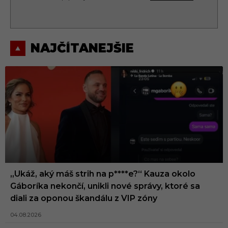
NAJČÍTANEJŠIE
„Ukáž, aký máš strih na p****e?“ Kauza okolo
Gáboríka nekončí, unikli nové správy, ktoré sa
diali za oponou škandálu z VIP zóny
04.08.2026