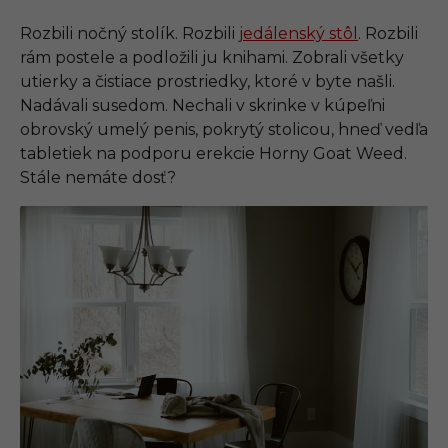
Rozbili nočný stolík. Rozbili
jedálenský stôl
. Rozbili
rám postele a podložili ju knihami. Zobrali všetky
utierky a čistiace prostriedky, ktoré v byte našli.
Nadávali susedom. Nechali v skrinke v kúpeľni
obrovský umelý penis, pokrytý stolicou, hneď vedľa
tabletiek na podporu erekcie Horny Goat Weed.
Stále nemáte dosť?