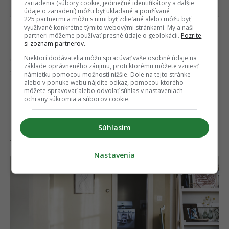
zariadenia (súbory cookie, jedinečné identifikátory a ďalšie
údaje o zariadení) môžu byť ukladané a používané
225 partnermi a môžu s nimi byť zdieľané alebo môžu byť
využívané konkrétne týmito webovými stránkami. My a naši
Bolo to veľmi emotívne a traumatické. Zavolali sme
partneri môžeme používať presné údaje o geolokácii.
Pozrite
si zoznam partnerov.
políciu, tá kontaktovala príbuzných a zobrala
Niektorí dodávatelia môžu spracúvať vaše osobné údaje na
chlapca preč. Povedali sme si, že toto nám bohate
základe oprávneného záujmu, proti ktorému môžete vzniesť
stačilo a
byt sme z portálu stiahli.
námietku pomocou možností nižšie. Dole na tejto stránke
alebo v ponuke webu nájdite odkaz, pomocou ktorého
môžete spravovať alebo odvolať súhlas v nastaveniach
9.
Prišiel k nám muž, ktorý sa zatvoril v izbe a
ochrany súkromia a súborov cookie.
nevyšiel z nej niekoľko dní. Neodpovedal na
klopanie, tak sme boli nútení zavolať policajtov.
Súhlasím
Keď sa im konečne podarilo prebojovať sa do izby,
všade bolo perie.
Na zemi, na posteli… všade.
Nastavenia