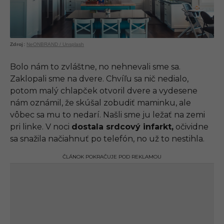
NeONBRAND / Unsplash
Bolo nám to zvláštne, no nehnevali sme sa.
Zaklopali sme na dvere. Chvíľu sa nič nedialo,
potom malý chlapček otvoril dvere a vydesene
nám oznámil, že skúšal zobudiť maminku, ale
vôbec sa mu to nedarí. Našli sme ju ležať na zemi
pri linke. V noci
dostala srdcový infarkt,
očividne
sa snažila načiahnuť po telefón, no už to nestihla.
ČLÁNOK POKRAČUJE POD REKLAMOU