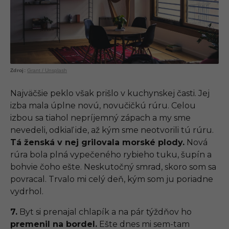
Grant / Unsplash
Najväčšie peklo však prišlo v kuchynskej časti. Jej
izba mala úplne novú, novučičkú rúru. Celou
izbou sa tiahol nepríjemný zápach a my sme
nevedeli, odkiaľ ide, až kým sme neotvorili tú rúru.
Tá ženská v nej grilovala morské plody.
Nová
rúra bola plná vypečeného rybieho tuku, šupín a
bohvie čoho ešte. Neskutočný smrad, skoro som sa
povracal. Trvalo mi celý deň, kým som ju poriadne
vydrhol.
7.
Byt si prenajal chlapík a na pár týždňov ho
premenil na bordel.
Ešte dnes mi sem-tam