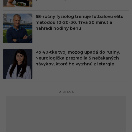
68-ročný fyziológ trénuje futbalovú elitu
metódou 10-20-30. Trvá 20 minút a
nahradí hodiny behu
Po 40-tke tvoj mozog upadá do rutiny.
Neurologička prezradila 5 nečakaných
návykov, ktoré ho vytrhnú z letargie
REKLAMA