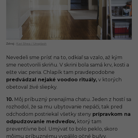
Kari Shea / Unsplash
Nevedeli sme prísť na to, odkiaľ sa vzalo, až kým
sme neotvorili skriňu. V skrini bola samá krv, kosti a
ešte viac peria. Chlapík tam pravdepodobne
predvádzal nejaké voodoo rituály,
v ktorých
obetoval živé sliepky.
10.
Môj príbuzný prenajíma chatu. Jeden z hostí sa
rozhodol, že sa mu ubytovanie nepáči, tak pred
odchodom postriekal všetky steny
prípravkom na
odpudzovanie medveďov,
ktorý tam
preventívne bol. Umývať to bolo peklo, skoro
môjmu príbuznému vypálilo očné buľvy.