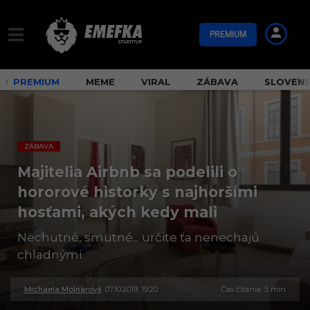
PREMIUM
PREMIUM
MEME
VIRAL
ZÁBAVA
SLOVEN
ZÁBAVA
Majitelia Airbnb sa podelili o
hororové historky s najhoršími
hosťami, akých kedy mali
Nechutné, smutné... určite ťa nenechajú
chladnými.
Michaela Molnárová
07.10.2019, 19:20
3
Čas čítania: 5 min
0