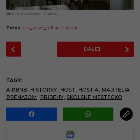
Erick Lee Hodge / Unsplash
Zdroj:
aura_blaze_official / Reddit
P
ĎALEJ
o
s
t
P
TAGY:
a
AIRBNB
,
HISTORKY
,
HOST
,
HOSTIA
,
MAJITELIA
,
g
PRENAJOM
,
PRIBEHY
,
SKOLSKE MESTECKO
i
n
a
t
i