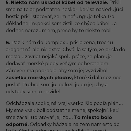
5.
Niekto nám ukradol kábel od televízie.
Prišli
sme na to až podstatne neskôr, keď sa nasledujúci
hostia prišli sťažovať, že im nefunguje telka. Po
dôkladnej inšpekcii som zistil, že chýba kábel… a
dodnes nerozumiem, prečo by to niekto robil.
6.
Raz k nám do komplexu prišla žena, trochu
arogantná, ale nič extra. Chválila sa tým, že prišla do
mesta uzavrieť nejaké spolupráce, že plánuje
dodávať morské plody veľkým odberateľom.
Zároveň ma poprosila, aby som jej vyzdvihol
zásielku morských plodov,
ktoré si dala cez noc
poslať. Prebral som ju, položil ju do jej izby a
odvtedy som ju nevidel.
Odchádzala spokojná, vraj všetko išlo podľa plánu.
My sme však boli podstatne menej spokojní, keď
sme začali upratovať jej izbu.
To miesto bolo
odporné.
Odpadky hádzala na zem namiesto do