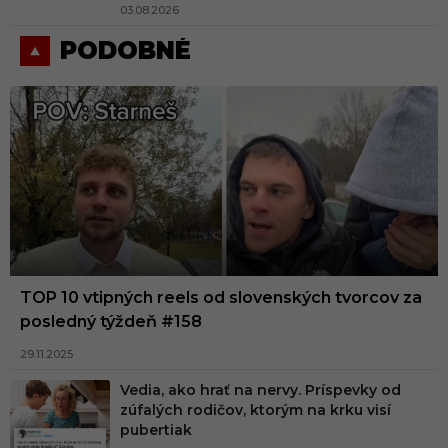
03.08.2026
PODOBNÉ
TOP 10 vtipných reels od slovenských tvorcov za
posledný týždeň #158
29.11.2025
Vedia, ako hrať na nervy. Príspevky od
zúfalých rodičov, ktorým na krku visí
pubertiak