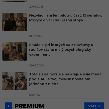
20.09.2025
Nezvládli ani len pilotnú časť. 15 seriálov,
ktorým diváci dali jasnú stopku
01.02.2026
Situácie, pri ktorých sa z návštevy u
rodičov stane malý psychologický
experiment
29.05.2026
Toto sú najhoršie a najkrajšie psie mená
podľa AI. Je tvoj miláčik nositeľom
jedného z nich?
08.11.2025
PREMIUM
VIAC >