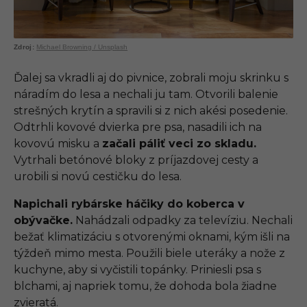
Michael Browning / Unsplash
Ďalej sa vkradli aj do pivnice, zobrali moju skrinku s
náradím do lesa a nechali ju tam. Otvorili balenie
strešných krytín a spravili si z nich akési posedenie.
Odtrhli kovové dvierka pre psa, nasadili ich na
kovovú misku a
začali páliť veci zo skladu.
Vytrhali betónové bloky z príjazdovej cesty a
urobili si novú cestičku do lesa.
Napichali rybárske háčiky do koberca v
obývačke.
Nahádzali odpadky za televíziu. Nechali
bežať klimatizáciu s otvorenými oknami, kým išli na
týždeň mimo mesta. Použili biele uteráky a nože z
kuchyne, aby si vyčistili topánky. Priniesli psa s
blchami, aj napriek tomu, že dohoda bola žiadne
zvieratá.