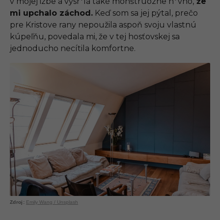
v mojej izbe a vysr*la také monštruózne h*vno,
že
mi upchalo záchod.
Keď som sa jej pýtal, prečo
pre Kristove rany nepoužila aspoň svoju vlastnú
kúpeľňu, povedala mi, že v tej hosťovskej sa
jednoducho necítila komfortne.
Emily Wang / Unsplash