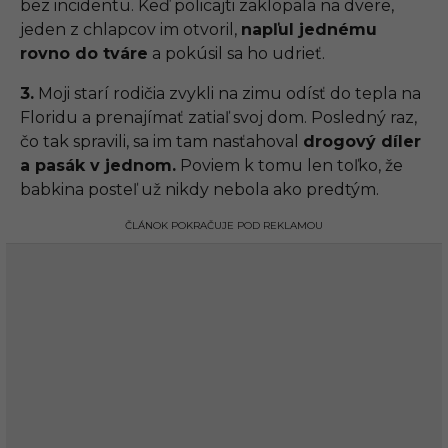
bez incidentu. Keď policajti zaklopala na dvere,
jeden z chlapcov im otvoril,
napľul jednému
rovno do tváre
a pokúsil sa ho udrieť.
3.
Moji starí rodičia zvykli na zimu odísť do tepla na
Floridu a prenajímať zatiaľ svoj dom. Posledný raz,
čo tak spravili, sa im tam nasťahoval
drogový díler
a pasák v jednom.
Poviem k tomu len toľko, že
babkina posteľ už nikdy nebola ako predtým.
ČLÁNOK POKRAČUJE POD REKLAMOU