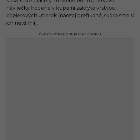
koša. Čisté plachty zo skrine boli fuč, krvavé
návliečky hodené v kúpeľni zakryté vrstvou
papierových utierok (naozaj prefíkané, skoro sme si
ich nevšimli).
ČLÁNOK POKRAČUJE POD REKLAMOU