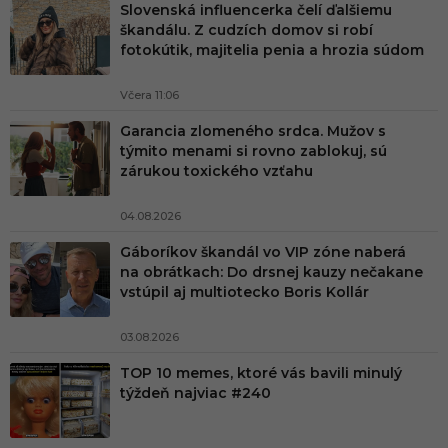
Slovenská influencerka čelí ďalšiemu
škandálu. Z cudzích domov si robí
fotokútik, majitelia penia a hrozia súdom
Včera 11:06
Garancia zlomeného srdca. Mužov s
týmito menami si rovno zablokuj, sú
zárukou toxického vzťahu
04.08.2026
Gáboríkov škandál vo VIP zóne naberá
na obrátkach: Do drsnej kauzy nečakane
vstúpil aj multiotecko Boris Kollár
03.08.2026
TOP 10 memes, ktoré vás bavili minulý
týždeň najviac #240