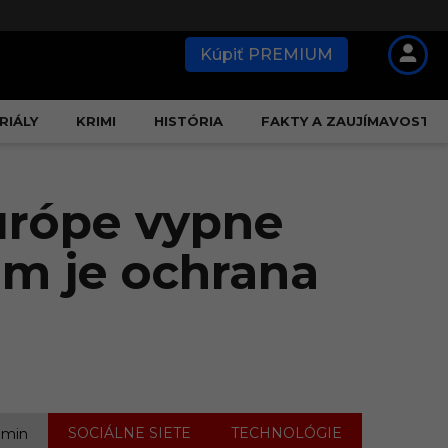
Kúpiť PREMIUM
RIÁLY
KRIMI
HISTÓRIA
FAKTY A ZAUJÍMAVOSTI
urópe vypne
m je ochrana
,
SOCIÁLNE SIETE
TECHNOLÓGIE
1 min