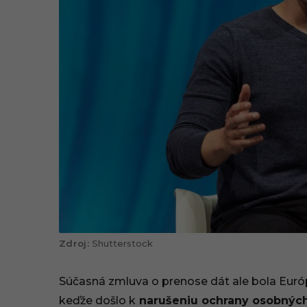
6
:
1
0
Shutterstock
Súčasná zmluva o prenose dát ale bola Eur
keďže došlo k
narušeniu ochrany osobných