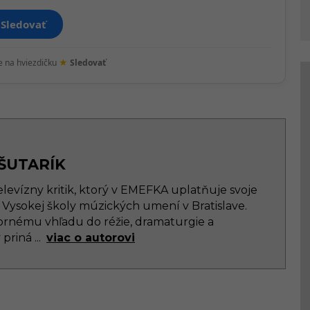
Sledovať
★
te na hviezdičku
Sledovať
ŠUTARÍK
elevízny kritik, ktorý v EMEFKA uplatňuje svoje
 Vysokej školy múzických umení v Bratislave.
rnému vhľadu do réžie, dramaturgie a
y priná
...
viac o autorovi