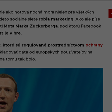
ie ako hotová nočná mora nielen pre všetkých
 tieto sociálne siete
robia marketing.
Ako ale píše
ti
Meta
Marka Zuckerberga
, pod ktorú Facebook
ť je v hre.
t, ktoré sú regulované prostredníctvom
ochrany
adovať dáta od európskych používateľov na
na tomu tak bolo.