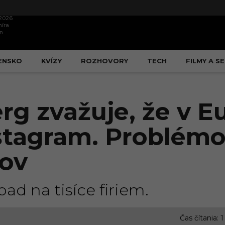
.2026
íra
n
ENSKO
KVÍZY
ROZHOVORY
TECH
FILMY A SE
rg zvažuje, že v E
stagram. Problémo
ov
ad na tisíce firiem.
Čas čítania: 