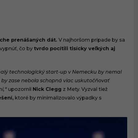
che prenášaných dát.
V najhoršom prípade by sa
 vypnúť, čo by
tvrdo pocítili tisícky veľkých aj
malý technologický start-up v Nemecku by nemal
a by zase nebola schopná viac uskutočňovať
i,“
upozornil
Nick Clegg
z Mety. Vyzval tiež
šení,
ktoré by minimalizovalo výpadky s