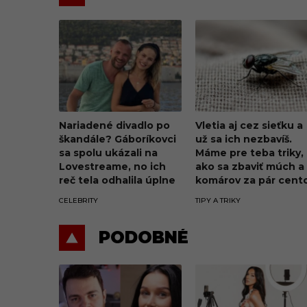
Nariadené divadlo po
Vletia aj cez sieťku a
škandále? Gáboríkovci
už sa ich nezbavíš.
sa spolu ukázali na
Máme pre teba triky,
Lovestreame, no ich
ako sa zbaviť múch a
reč tela odhalila úplne
komárov za pár cent
všetko
CELEBRITY
TIPY A TRIKY
PODOBNÉ