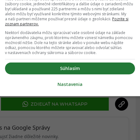
(súbory cookie, jedinečné identifikátory a ďalšie údaje o zariadení) môžu
byť ukladané a používané 225 partnermi a môžu s nimi byť zdieľané
alebo môžu byť využívané konkrétne týmito webovými stránkami. My
a naši partneri môžeme používať presné údaje o geolokácii.
Pozrite si
zoznam partnerov.
Niektorí dodávatelia môžu spracúvať vaše osobné údaje na základe
oprávneného záujmu, proti ktorému môžete vzniesť námietku pomocou
ĎALŠÍ ČLÁNOK
možností nižšie. Dole na tejto stránke alebo v ponuke webu nájdite
odkaz, pomocou ktorého môžete spravovať alebo odvolať súhlas
v nastaveniach ochrany súkromia a súborov cookie.
Súhlasím
PADOK
,
MARK ZUCKERBERG
,
META
,
Nastavenia
K
ZDIEĽAŤ NA WHATSAPP
ás na Google Správy
ujsť žiadne dôležité novinky.