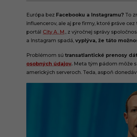
9
Európa bez
Facebooku a Instagramu?
To zn
.
influencerov, ale aj pre firmy, ktoré práve cez
portál
City A. M
., z výročnej správy spoločnos
1
a Instagram spadá,
vyplýva, že táto možnos
1
Problémom sú
transatlantické prenosy dá
.
osobných údajov
.
Meta tým pádom môže skl
2
amerických serveroch. Teda, aspoň donedáv
0
2
2
,
1