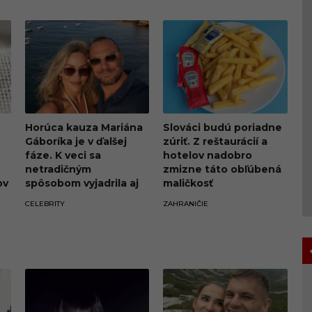
Horúca kauza Mariána
Slováci budú poriadne
Gáboríka je v ďalšej
zúriť. Z reštaurácií a
fáze. K veci sa
hotelov nadobro
netradičným
zmizne táto obľúbená
ov
spôsobom vyjadrila aj
maličkosť
jeho manželka Ivana
CELEBRITY
ZAHRANIČIE