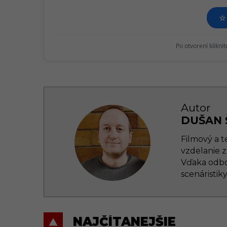
i
☆
o
n
Po otvorení klikni
Autor
DUŠAN 
Filmový a t
vzdelanie z
Vďaka odbo
scenáristik
NAJČÍTANEJŠIE