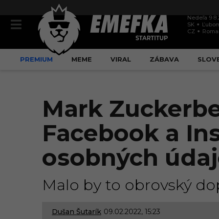
Nedeľa 9.8
SK
Ľubom
CZ
Roma
PREMIUM
MEME
VIRAL
ZÁBAVA
SLOV
Mark Zuckerbe
Facebook a In
osobných údaj
Malo by to obrovský dop
Dušan Šutarík
09.02.2022, 15:23
2