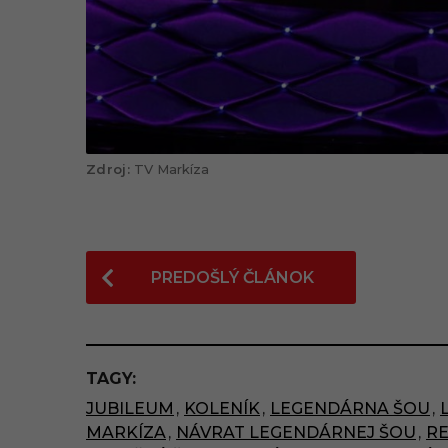
TV Markíza
P
PREDOŠLÝ ČLÁNOK
o
s
t
TAGY:
P
JUBILEUM
,
KOLENÍK
,
LEGENDÁRNA ŠOU
,
a
MARKÍZA
,
NÁVRAT LEGENDÁRNEJ ŠOU
,
RE