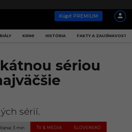
Kúpiť PREMIUM
RIÁLY
KRIMI
HISTÓRIA
FAKTY A ZAUJÍMAVOSTI
ikátnou sériou
najväčšie
ch sérií.
,
TV & MEDIA
SLOVENSKO
ítania: 3 min