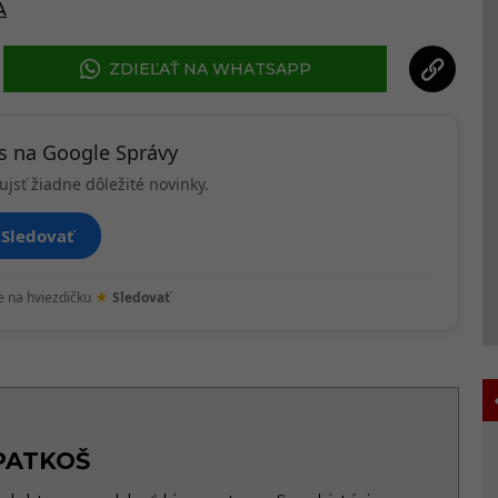
A
ZDIEĽAŤ NA WHATSAPP
ás na Google Správy
ujsť žiadne dôležité novinky.
Sledovať
★
te na hviezdičku
Sledovať
PATKOŠ