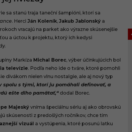
e sa stanú traja taneční šampióni, ktorí sa
Dance
. Herci
Ján Koleník
,
Jakub Jablonský
a
po rokoch vracajú na parket ako výrazne skúsenejšie
ou a úctou k projektu, ktorý ich kedysi
dy.
kupiny Markíza
Michal Borec
, výber účinkujúcich bol
ia televízie
. Podľa neho ide o tváre, ktoré pomohli
ie divákom nielen vlnu nostalgie, ale aj nový typ
 spolu s tými, ktorí ju pomáhali definovať, a
udú ešte dlho pamätať,“
dodal Borec.
pe Majeský
vníma špeciálnu sériu aj ako obrovskú
ajú skúsenosti z predošlých ročníkov, chce tím
aznejší vizuál
a vystúpenia, ktoré posunú latku