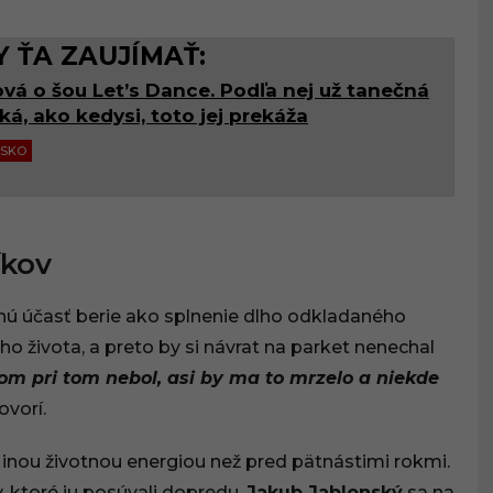
 ŤA ZAUJÍMAŤ:
vá o šou Let’s Dance. Podľa nej už tanečná
aká, ako kedysi, toto jej prekáža
NSKO
íkov
ovnú účasť berie ako splnenie dlho odkladaného
eho života, a preto by si návrat na parket nenechal
om pri tom nebol, asi by ma to mrzelo a niekde
ovorí.
 inou životnou energiou než pred pätnástimi rokmi.
vy, ktoré ju posúvali dopredu.
Jakub Jablonský
sa na