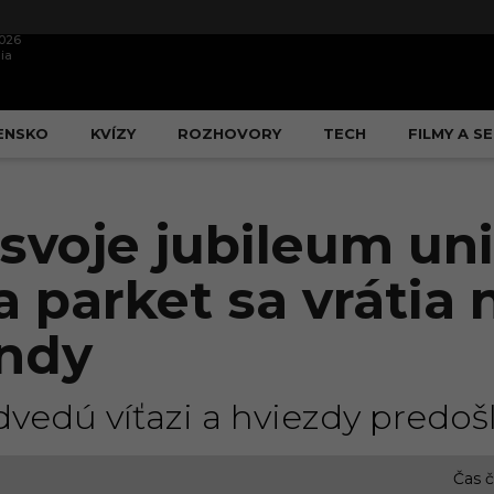
2026
ia
ENSKO
KVÍZY
ROZHOVORY
TECH
FILMY A SE
 svoje jubileum un
a parket sa vrátia 
endy
vedú víťazi a hviezdy predošlý
Čas č