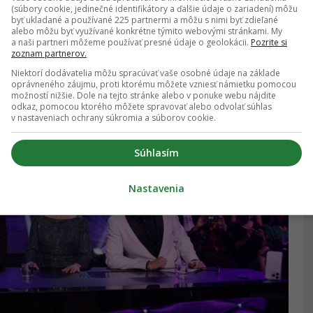
(súbory cookie, jedinečné identifikátory a ďalšie údaje o zariadení) môžu
amy Markízy. Rok 2026 tak prinesie nielen oslavu
byť ukladané a používané 225 partnermi a môžu s nimi byť zdieľané
alebo môžu byť využívané konkrétne týmito webovými stránkami. My
nskej televíznej zábavy.
a naši partneri môžeme používať presné údaje o geolokácii.
Pozrite si
zoznam partnerov.
Niektorí dodávatelia môžu spracúvať vaše osobné údaje na základe
oprávneného záujmu, proti ktorému môžete vzniesť námietku pomocou
možností nižšie. Dole na tejto stránke alebo v ponuke webu nájdite
odkaz, pomocou ktorého môžete spravovať alebo odvolať súhlas
v nastaveniach ochrany súkromia a súborov cookie.
Súhlasím
Nastavenia