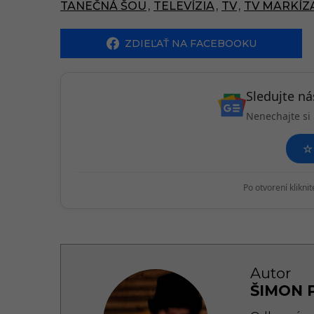
g
TANEČNÁ ŠOU
,
TELEVÍZIA
,
TV
,
TV MARKÍZ
i
ZDIEĽAŤ NA FACEBOOKU
n
a
t
Sledujte n
i
Nenechajte si 
o
☆
n
Po otvorení klikni
Autor
ŠIMON 