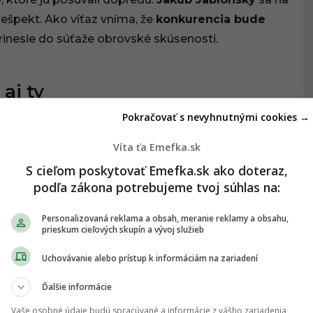
rešpekt. Ako víťaz vníma, že
konkurencia bude
rinesie do súťaže obrovské skúsenosti.
aj ty
Pokračovať s nevyhnutnými cookies →
už teraz miznú zo systému Ticketportal. Sú totižto
očný darček. Jedenásta séria
Let’s Dance
štartuje už
Víta ťa Emefka.sk
via od šou očakávajú. Veľkolepé produkcie, vrcholné
S cieľom poskytovať Emefka.sk ako doteraz,
féru, ktorú dokáže vytvoriť iba živé publikum.
podľa zákona potrebujeme tvoj súhlas na:
vé kulisy, technológie a vizuálne efekty. Práve tie
Personalizovaná reklama a obsah, meranie reklamy a obsahu,
prieskum cieľových skupín a vývoj služieb
odných produkcií. Markíza plánuje, aby táto séria
 odvážnym vykročením do budúcnosti.
Uchovávanie alebo prístup k informáciám na zariadení
Ďalšie informácie
ly Come Dancing
a patrí medzi najúspešnejšie
ž vo viac ako 60 krajinách a jeho slovenská verzia
Vaše osobné údaje budú spracúvané a informácie z vášho zariadenia