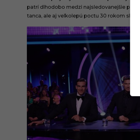
patrí dlhodobo medzi najsledovanejšie progr
tanca, ale aj veľkolepú poctu 30 rokom slove