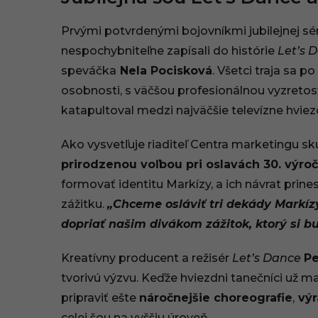
1
Prvými potvrdenými bojovníkmi jubilejnej séri
:
nespochybniteľne zapísali do histórie
Let’s 
5
speváčka
Nela Pocisková
. Všetci traja sa 
osobnosti, s väčšou profesionálnou vyzretosť
0
katapultoval medzi najväčšie televízne hviez
Ako vysvetľuje riaditeľ Centra marketingu s
prirodzenou voľbou pri oslavách 30. výroč
formovať identitu Markízy, a ich návrat prines
zážitku.
„Chceme osláviť tri dekády Markízy
dopriať našim divákom zážitok, ktorý si b
Kreatívny producent a režisér
Let’s Dance
Pe
tvorivú výzvu. Keďže hviezdni tanečníci už m
pripraviť ešte
náročnejšie choreografie
,
výr
celej šou na vyššiu úroveň.