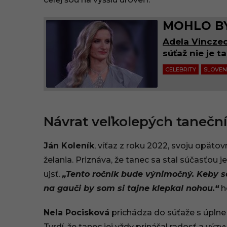
MOHLO BY
Adela Vinczeo
súťaž nie je t
CELEBRITY
SLOVE
Návrat veľkolepých tanečn
Ján Koleník
, víťaz z roku 2022, svoju opät
želania. Priznáva, že tanec sa stal súčasťou j
ujsť.
„Tento ročník bude výnimočný. Keby s
na gauči by som si tajne klepkal nohou.“
h
Nela Pocisková
prichádza do súťaže s úplne
Tvrdí, že tanec jej vždy prinášal radosť a výz