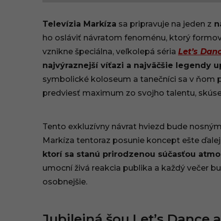
1
Televízia Markíza
sa pripravuje na jeden z
na
.
ho osláviť návratom fenoménu, ktorý formoval 
vznikne špeciálna, veľkolepá séria
Let’s Dan
1
najvýraznejší víťazi a najväčšie legendy 
2
symbolické koloseum a tanečníci sa v ňom pr
.
predviesť maximum zo svojho talentu, skúse
2
Tento exkluzívny návrat hviezd bude nosný
0
Markíza tentoraz posunie koncept ešte ďalej
2
ktorí sa stanú prirodzenou súčasťou atm
umocní živá reakcia publika a každý večer bu
5
osobnejšie.
,
1
Jubilejná šou Let’s Dance a