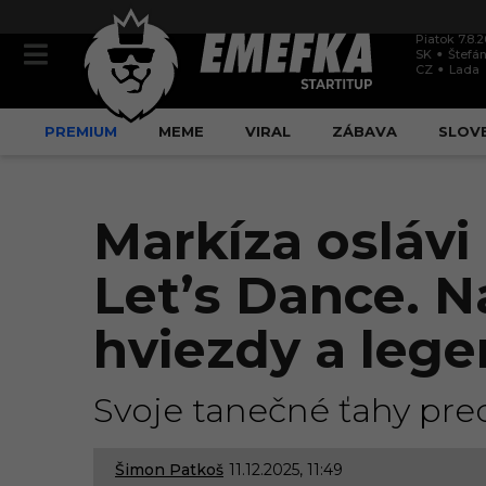
Piatok 7.8.
SK
Štefán
CZ
Lada
PREMIUM
MEME
VIRAL
ZÁBAVA
SLOV
Markíza oslávi
Let’s Dance. N
hviezdy a leg
Svoje tanečné ťahy pred
Šimon Patkoš
11.12.2025, 11:49
1