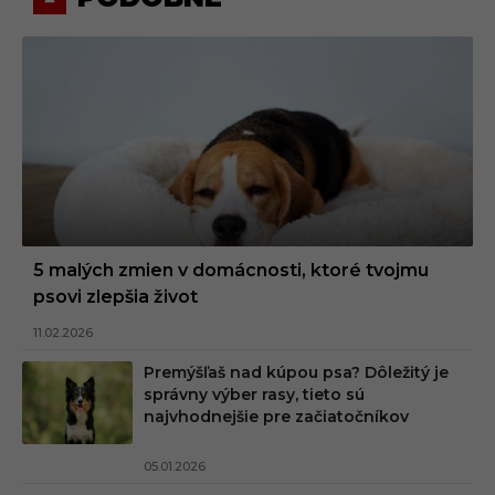
5 malých zmien v domácnosti, ktoré tvojmu
psovi zlepšia život
11.02.2026
Premýšľaš nad kúpou psa? Dôležitý je
správny výber rasy, tieto sú
najvhodnejšie pre začiatočníkov
05.01.2026