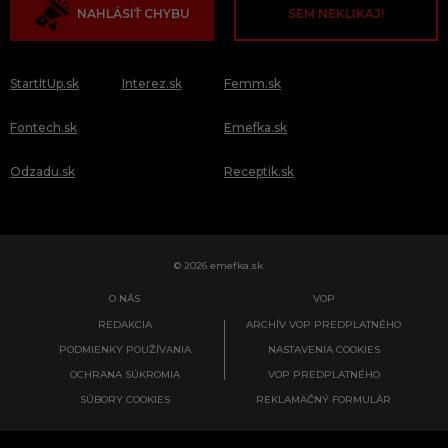
NAHLÁSIŤ CHYBU
SEM NEKLIKAJ!
StartItUp.sk
Interez.sk
Femm.sk
Fontech.sk
Emefka.sk
Odzadu.sk
Receptik.sk
© 2026 emefka.sk
O NÁS
VOP
REDAKCIA
ARCHÍV VOP PREDPLATNÉHO
PODMIENKY POUŽÍVANIA
NASTAVENIA COOKIES
OCHRANA SÚKROMIA
VOP PREDPLATNÉHO
SÚBORY COOKIES
REKLAMAČNÝ FORMULÁR