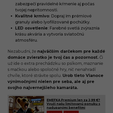
zabezpečí pravidelné kŕmenie aj počas
tvojej neprítomnosti.
Kvalitné krmivo
: Dopraj im prémiové
granuly alebo lyofilizované pochúťky.
LED osvetlenie
: Farebné svetlá zvýraznia
krásu akvária a vytvoria sviatočnú
atmosféru.
Nezabudni, že
najväčším darčekom pre každé
domáce zvieratko je tvoj čas a pozornosť.
Či
už ide o extra prechádzku so psíkom, maznanie
s mačkou alebo spoločné hry, nič nenahradí
chvíle, ktoré strávite spolu.
Urob tieto Vianoce
výnimočnými nielen pre seba, ale aj pre
svojho najvernejšieho kamaráta.
EMEFKA Premium len za 2,99 €?
Využi našu limitovanú ponuku s
nadupanými benefitmi