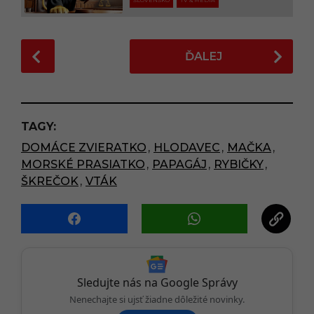
SLOVENSKO
TV & MEDIA
P
ĎALEJ
o
s
t
P
TAGY:
a
DOMÁCE ZVIERATKO
,
HLODAVEC
,
MAČKA
,
g
MORSKÉ PRASIATKO
,
PAPAGÁJ
,
RYBIČKY
,
i
ŠKREČOK
,
VTÁK
n
a
t
i
o
n
Sledujte nás na Google Správy
Nenechajte si ujsť žiadne dôležité novinky.