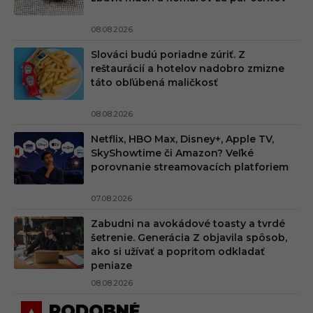
08.08.2026
Slováci budú poriadne zúriť. Z
reštaurácií a hotelov nadobro zmizne
táto obľúbená maličkosť
08.08.2026
Netflix, HBO Max, Disney+, Apple TV,
SkyShowtime či Amazon? Veľké
porovnanie streamovacích platforiem
07.08.2026
Zabudni na avokádové toasty a tvrdé
šetrenie. Generácia Z objavila spôsob,
ako si užívať a popritom odkladať
peniaze
08.08.2026
PODOBNÉ