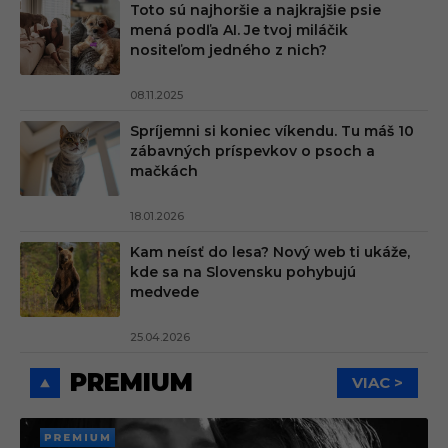
Toto sú najhoršie a najkrajšie psie
mená podľa AI. Je tvoj miláčik
nositeľom jedného z nich?
08.11.2025
Spríjemni si koniec víkendu. Tu máš 10
zábavných príspevkov o psoch a
mačkách
18.01.2026
Kam neísť do lesa? Nový web ti ukáže,
kde sa na Slovensku pohybujú
medvede
25.04.2026
PREMIUM
VIAC >
PREMI