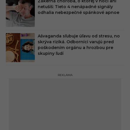
Zákerná choroba, o ktorej v noci ani
netušíš: Tieto 4 nenápadné signály
odhalia nebezpečné spánkové apnoe
Ašvaganda sľubuje úľavu od stresu, no
skrýva riziká. Odborníci varujú pred
poškodením orgánu a hrozbou pre
skupiny ľudí
REKLAMA