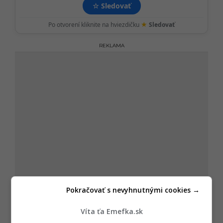
☆
Sledovať
★
Po otvorení kliknite na hviezdičku
Sledovať
REKLAMA
Pokračovať s nevyhnutnými cookies →
Víta ťa Emefka.sk