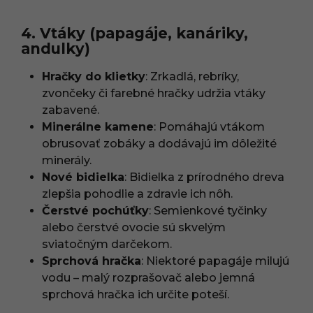
4. Vtáky (papagáje, kanáriky,
andulky)
Hračky do klietky
: Zrkadlá, rebríky,
zvončeky či farebné hračky udržia vtáky
zabavené.
Minerálne kamene
: Pomáhajú vtákom
obrusovať zobáky a dodávajú im dôležité
minerály.
Nové bidielka
: Bidielka z prírodného dreva
zlepšia pohodlie a zdravie ich nôh.
Čerstvé pochúťky
: Semienkové tyčinky
alebo čerstvé ovocie sú skvelým
sviatočným darčekom.
Sprchová hračka
: Niektoré papagáje milujú
vodu – malý rozprašovač alebo jemná
sprchová hračka ich určite poteší.