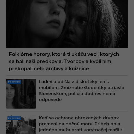
UM
Folklórne horory, ktoré ti ukážu veci, ktorých
sa báli naši predkovia. Tvorcovia kvôli nim
prekopali celé archívy a knižnice
Ľudmila odišla z diskotéky len s
PRE
mobilom. Zmiznutie študentky otriaslo
MIU
Slovenskom, polícia dodnes nemá
M
odpovede
Keď sa ochrana ohrozených druhov
PRE
premení na nočnú moru: Príbeh boja
MIU
jedného muža proti korytnačej mafii z