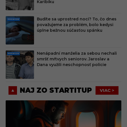
M
Karibiku
Budíte sa uprostred noci? To, čo dnes
PRE
považujeme za problém, bolo kedysi
MIU
úplne bežnou súčasťou spánku
M
Nenápadní manželia za sebou nechali
PRE
smršť mŕtvych seniorov. Jaroslav a
MIU
Dana využili neschopnosť polície
M
NAJ ZO STARTITUP
VIAC >