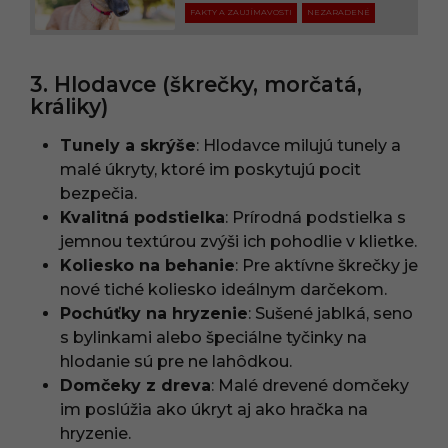
FAKTY A ZAUJÍMAVOSTI
NEZARADENÉ
3. Hlodavce (škrečky, morčatá,
králiky)
Tunely a skrýše
: Hlodavce milujú tunely a
malé úkryty, ktoré im poskytujú pocit
bezpečia.
Kvalitná podstielka
: Prírodná podstielka s
jemnou textúrou zvýši ich pohodlie v klietke.
Koliesko na behanie
: Pre aktívne škrečky je
nové tiché koliesko ideálnym darčekom.
Pochúťky na hryzenie
: Sušené jablká, seno
s bylinkami alebo špeciálne tyčinky na
hlodanie sú pre ne lahôdkou.
Domčeky z dreva
: Malé drevené domčeky
im poslúžia ako úkryt aj ako hračka na
hryzenie.