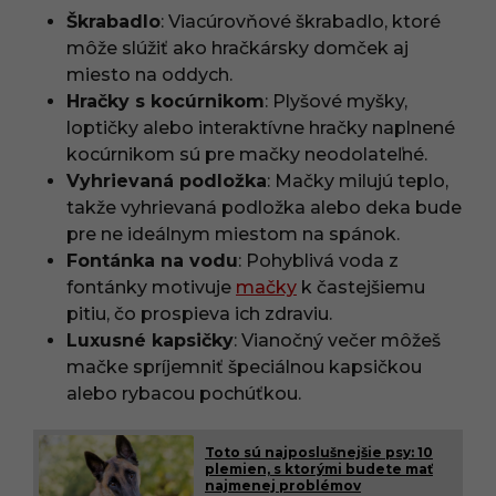
Škrabadlo
: Viacúrovňové škrabadlo, ktoré
môže slúžiť ako hračkársky domček aj
miesto na oddych.
Hračky s kocúrnikom
: Plyšové myšky,
loptičky alebo interaktívne hračky naplnené
kocúrnikom sú pre mačky neodolateľné.
Vyhrievaná podložka
: Mačky milujú teplo,
takže vyhrievaná podložka alebo deka bude
pre ne ideálnym miestom na spánok.
Fontánka na vodu
: Pohyblivá voda z
fontánky motivuje
mačky
k častejšiemu
pitiu, čo prospieva ich zdraviu.
Luxusné kapsičky
: Vianočný večer môžeš
mačke spríjemniť špeciálnou kapsičkou
alebo rybacou pochúťkou.
Toto sú najposlušnejšie psy: 10
plemien, s ktorými budete mať
najmenej problémov