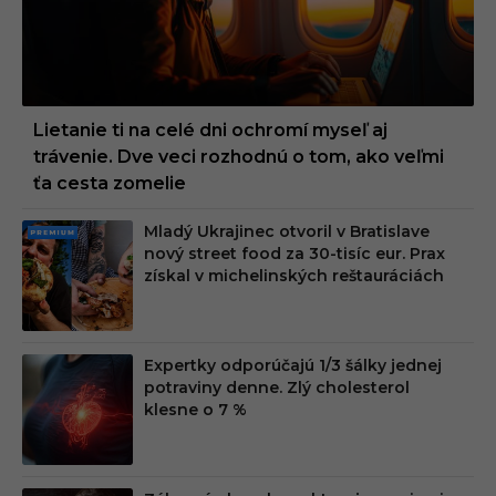
Lietanie ti na celé dni ochromí myseľ aj
trávenie. Dve veci rozhodnú o tom, ako veľmi
ťa cesta zomelie
Mladý Ukrajinec otvoril v Bratislave
PRE
nový street food za 30-tisíc eur. Prax
MIU
získal v michelinských reštauráciách
M
Expertky odporúčajú 1/3 šálky jednej
potraviny denne. Zlý cholesterol
klesne o 7 %