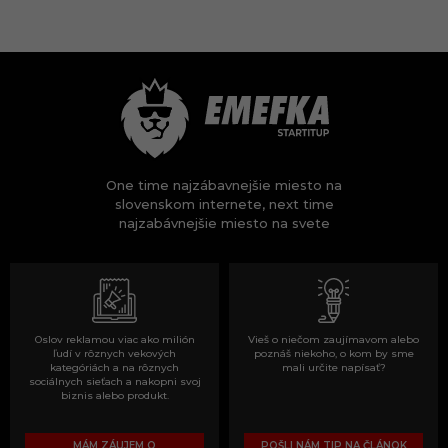
One time najzábavnejšie miesto na
slovenskom internete, next time
najzabávnejšie miesto na svete
Oslov reklamou viac ako milión
Vieš o niečom zaujímavom alebo
ľudí v rôznych vekových
poznáš niekoho, o kom by sme
kategóriách a na rôznych
mali určite napísať?
sociálnych sieťach a nakopni svoj
biznis alebo produkt.
MÁM ZÁUJEM O
POŠLI NÁM TIP NA ČLÁNOK