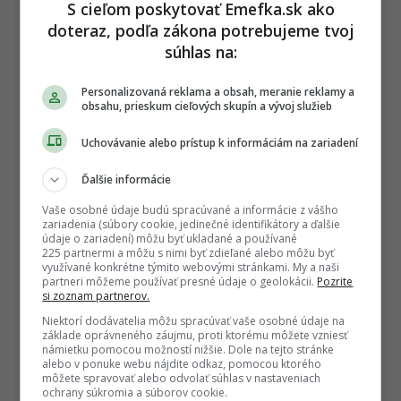
S cieľom poskytovať Emefka.sk ako
doteraz, podľa zákona potrebujeme tvoj
súhlas na:
Personalizovaná reklama a obsah, meranie reklamy a
obsahu, prieskum cieľových skupín a vývoj služieb
Uchovávanie alebo prístup k informáciám na zariadení
Ďalšie informácie
Vaše osobné údaje budú spracúvané a informácie z vášho
zariadenia (súbory cookie, jedinečné identifikátory a ďalšie
údaje o zariadení) môžu byť ukladané a používané
225 partnermi a môžu s nimi byť zdieľané alebo môžu byť
využívané konkrétne týmito webovými stránkami. My a naši
Autor
partneri môžeme používať presné údaje o geolokácii.
Pozrite
VERONIKA KISLAN
si zoznam partnerov.
Editorka a redaktorka s odborným zameraním na
Niektorí dodávatelia môžu spracúvať vaše osobné údaje na
zdravý životný štýl a fitness. Má vyštudované
základe oprávneného záujmu, proti ktorému môžete vzniesť
editorstvo a dlhoročnú prax vo vydavateľskom
námietku pomocou možností nižšie. Dole na tejto stránke
sektore, vďaka čomu garantuje vysokú jazyko
...
viac o autorovi
alebo v ponuke webu nájdite odkaz, pomocou ktorého
môžete spravovať alebo odvolať súhlas v nastaveniach
ochrany súkromia a súborov cookie.