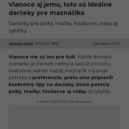
Vianoce aj jemu, toto sú ideálne
darčeky pre maznáčika
Darčeky pre psíky, mačky, hlodavce, vtáky aj
rybičky.
Veronika Kislan
14.12.2024, 08:02
1
Čas čítania: 2 min
4
.
Vianoce nie sú len pre ľudí.
Každé domáce
1
2
zvieratko je členom rodiny a zaslúži si trochu
.
sviatočnej radosti. Každý maznáčik má svoje
2
0
potreby a
preferencie, preto sme pripravili
2
konkrétne tipy na darčeky, ktoré potešia
4
,
psíky, mačky, hlodavce aj vtáky.
Aj rybičky.
0
9
ČLÁNOK POKRAČUJE POD REKLAMOU
:
4
5