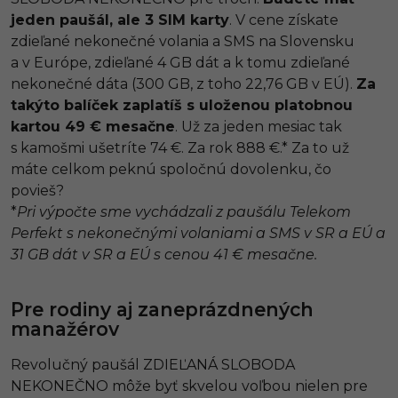
jeden paušál, ale 3 SIM karty
. V cene získate
zdieľané nekonečné volania a SMS na Slovensku
a v Európe, zdieľané 4 GB dát a k tomu zdieľané
nekonečné dáta (300 GB, z toho 22,76 GB v EÚ).
Za
takýto balíček zaplatíš s uloženou platobnou
kartou 49 € mesačne
. Už za jeden mesiac tak
s kamošmi ušetríte 74 €. Za rok 888 €.* Za to už
máte celkom peknú spoločnú dovolenku, čo
povieš?
*
Pri výpočte sme vychádzali z paušálu Telekom
Perfekt s nekonečnými volaniami a SMS v SR a EÚ a
31 GB dát v SR a EÚ s cenou 41 € mesačne.
Pre rodiny aj zaneprázdnených
manažérov
Revolučný paušál ZDIEĽANÁ SLOBODA
NEKONEČNO môže byť skvelou voľbou nielen pre