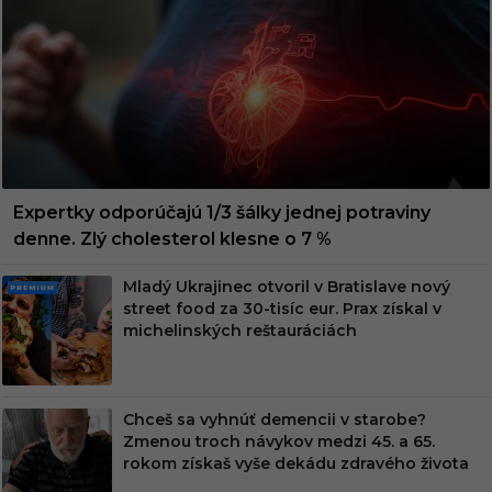
Expertky odporúčajú 1/3 šálky jednej potraviny
denne. Zlý cholesterol klesne o 7 %
Mladý Ukrajinec otvoril v Bratislave nový
PRE
street food za 30-tisíc eur. Prax získal v
MIU
michelinských reštauráciách
M
Chceš sa vyhnúť demencii v starobe?
Zmenou troch návykov medzi 45. a 65.
rokom získaš vyše dekádu zdravého života