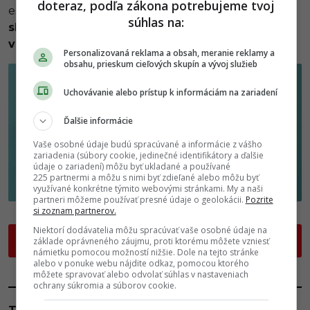
doteraz, podľa zákona potrebujeme tvoj
ešte efektívnejšie? Je to len na tebe.
4ka ti dáva
súhlas na:
slobodu, aby si uchopil príležitosti v živote do
vlastných rúk
.
Personalizovaná reklama a obsah, meranie reklamy a
obsahu, prieskum cieľových skupín a vývoj služieb
Uchovávanie alebo prístup k informáciám na zariadení
Ďalšie informácie
Vaše osobné údaje budú spracúvané a informácie z vášho
zariadenia (súbory cookie, jedinečné identifikátory a ďalšie
údaje o zariadení) môžu byť ukladané a používané
225 partnermi a môžu s nimi byť zdieľané alebo môžu byť
využívané konkrétne týmito webovými stránkami. My a naši
partneri môžeme používať presné údaje o geolokácii.
Pozrite
si zoznam partnerov.
P
Niektorí dodávatelia môžu spracúvať vaše osobné údaje na
ĎALEJ
základe oprávneného záujmu, proti ktorému môžete vzniesť
o
námietku pomocou možností nižšie. Dole na tejto stránke
alebo v ponuke webu nájdite odkaz, pomocou ktorého
s
môžete spravovať alebo odvolať súhlas v nastaveniach
t
ochrany súkromia a súborov cookie.
P