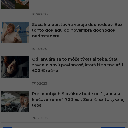
10.09.2025
Sociálna poisťovňa varuje dôchodcov: Bez
tohto dokladu od novembra dôchodok
nedostanete
15.10.2025
Od januára sa to môže týkať aj teba. Štát
zavedie novú povinnosť, ktorá ti zhltne až 1
600 € ročne
17.10.2025
Pre mnohých Slovákov bude od 1. januára
kľúčová suma 1 700 eur. Zisti, či sa to týka aj
teba
26.12.2025