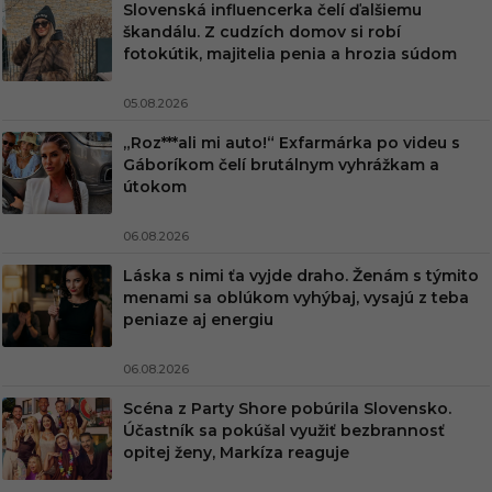
Slovenská influencerka čelí ďalšiemu
škandálu. Z cudzích domov si robí
fotokútik, majitelia penia a hrozia súdom
05.08.2026
„Roz***ali mi auto!“ Exfarmárka po videu s
Gáboríkom čelí brutálnym vyhrážkam a
útokom
06.08.2026
Láska s nimi ťa vyjde draho. Ženám s týmito
menami sa oblúkom vyhýbaj, vysajú z teba
peniaze aj energiu
06.08.2026
Scéna z Party Shore pobúrila Slovensko.
Účastník sa pokúšal využiť bezbrannosť
opitej ženy, Markíza reaguje