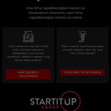
One time najzábavnejšie miesto na
slovenskom internete, next time
najzabávnejšie miesto na svete
Oslov reklamou viac ako milión
Vieš o niečom zaujímavom alebo
ľudí v rôznych vekových
poznáš niekoho, o kom by sme
kategóriách a na rôznych
mali určite napísať?
sociálnych sieťach a nakopni svoj
biznis alebo produkt.
MÁM ZÁUJEM O
POŠLI NÁM TIP NA ČLÁNOK
SPOLUPRÁCU