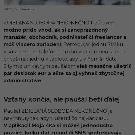
Shutterstock
ZDIEĽANÁ SLOBODA NEKONEČNO ti zároveň
možno príde vhod, ak si zaneprázdnený
manažér, obchodník, podnikateľ či freelancer a
máš viacero zariadení
. Potrebuješ jednu SIMku
v súkromnom telefóne, druhú vo firemnom a ešte
chceš mať jednu v tablete, aby ti v ňom šli dáta.
S týmto unikátnym paušálom
vieš mesačne ušetriť
pár desiatok eur a ešte sa aj vyhneš zbytočnej
administratíve
.
Vzťahy končia, ale paušál beží ďalej
Paušál ZDIEĽANÁ SLOBODA NEKONEČNO je
navrhnutý tak, aby ti ušetril čo najviac času.
V aplikácii Moja 4ka si môžeš jednoducho
pozrieť, koľko dát, minút či SMS spotrebúvajú