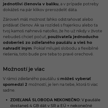
jednotliví členovia v balíku
, a v prípade potreby
dokážeš na pár klikov prerozdeliť dáta.
Zároveň máš možnosť ľahko odstraňovať alebo
pridávať členov. Ak sa rozídeš s frajerkou alebo ťa
tvoj kamoš nahnevá natoľko, že ho už nikdy v živote
nebudeš chcieť počuť,
používateľa jednoducho
odoberieš zo zdieľaného paušálu a vieš ho
nahradiť iným
. Pokiaľ miluješ slobodu a flexibilné
riešenia, toto bude pre teba to pravé orechové.
Možností je viac
V rámci zdieľaného paušálu si
môžeš vyberať
spomedzi 2
možností, je len na tebe, ktorá ti viac
sadne.
ZDIEĽANÁ SLOBODA NEKONEČNO
: V paušále
dostaneš 4 GB dát v SR a EÚ + nekonečné