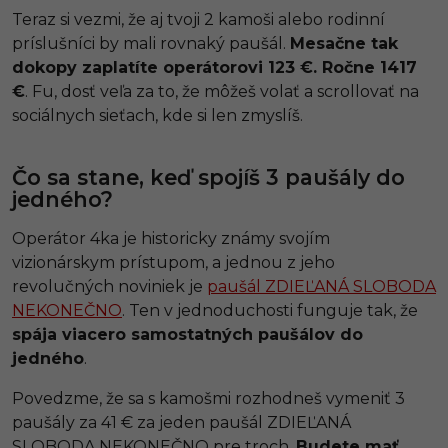
Teraz si vezmi, že aj tvoji 2 kamoši alebo rodinní
príslušníci by mali rovnaký paušál.
Mesačne tak
dokopy zaplatíte operátorovi 123 €. Ročne 1417
€
. Fu, dosť veľa za to, že môžeš volať a scrollovať na
sociálnych sieťach, kde si len zmyslíš.
Čo sa stane, keď spojíš 3 paušály do
jedného?
Operátor 4ka je historicky známy svojím
vizionárskym prístupom, a jednou z jeho
revolučných noviniek je
paušál ZDIEĽANÁ SLOBODA
NEKONEČNO
. Ten v jednoduchosti funguje tak, že
spája viacero samostatných paušálov do
jedného
.
Povedzme, že sa s kamošmi rozhodneš vymeniť 3
paušály za 41 € za jeden paušál ZDIEĽANÁ
SLOBODA NEKONEČNO pre troch.
Budete mať