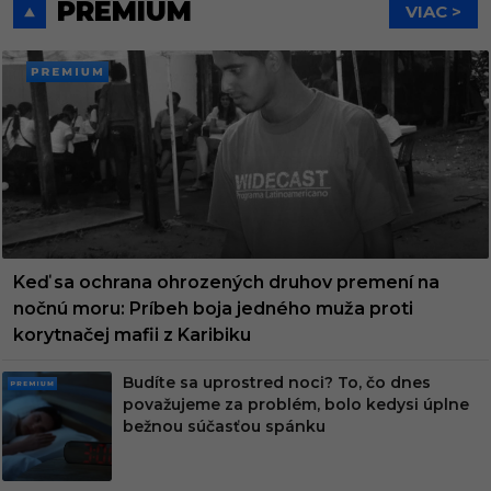
PREMIUM
VIAC >
PREMI
UM
Keď sa ochrana ohrozených druhov premení na
nočnú moru: Príbeh boja jedného muža proti
korytnačej mafii z Karibiku
Budíte sa uprostred noci? To, čo dnes
PRE
považujeme za problém, bolo kedysi úplne
MIU
bežnou súčasťou spánku
M