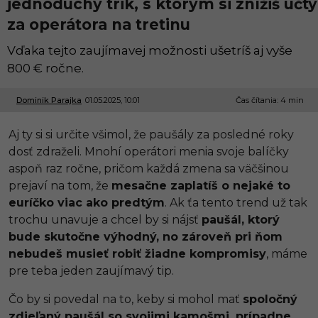
jednoduchý trik, s ktorým si znížiš účty
za operátora na tretinu
Vďaka tejto zaujímavej možnosti ušetríš aj vyše
800 € ročne.
Dominik Parajka
01.05.2025, 10:01
2
Čas čítania: 4 min
3
.
Aj ty si si určite všimol, že paušály za posledné roky
0
6
dosť zdraželi. Mnohí operátori menia svoje balíčky
.
aspoň raz ročne, pričom každá zmena sa väčšinou
2
0
prejaví na tom, že
mesačne zaplatíš o nejaké to
2
euríčko viac ako predtým
. Ak ťa tento trend už tak
5
,
trochu unavuje a chcel by si nájsť
paušál, ktorý
1
bude skutočne výhodný, no zároveň pri ňom
2
:
nebudeš musieť robiť žiadne kompromisy
, máme
0
pre teba jeden zaujímavý tip.
3
Čo by si povedal na to, keby si mohol mať
spoločný
zdieľaný paušál so svojimi kamošmi, prípadne