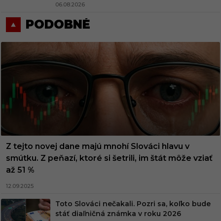
06.08.2026
PODOBNÉ
Z tejto novej dane majú mnohí Slováci hlavu v
smútku. Z peňazí, ktoré si šetrili, im štát môže vziať
až 51 %
12.09.2025
Toto Slováci nečakali. Pozri sa, koľko bude
stáť diaľničná známka v roku 2026