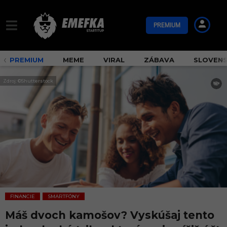
PREMIUM
PREMIUM
MEME
VIRAL
ZÁBAVA
SLOVEN
Zdroj: ©Shutterstock
FINANCIE
SMARTFÓNY
,
Máš dvoch kamošov? Vyskúšaj tento