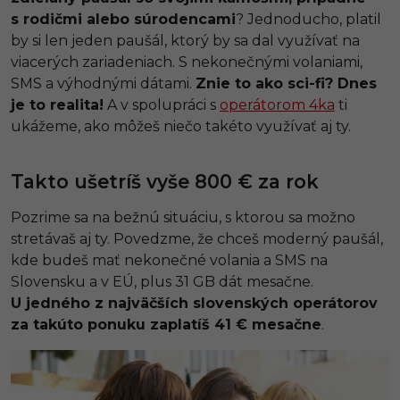
s rodičmi alebo súrodencami
? Jednoducho, platil
by si len jeden paušál, ktorý by sa dal využívať na
viacerých zariadeniach. S nekonečnými volaniami,
SMS a výhodnými dátami.
Znie to ako sci-fi? Dnes
je to realita!
A v spolupráci s
operátorom 4ka
ti
ukážeme, ako môžeš niečo takéto využívať aj ty.
Takto ušetríš vyše 800 € za rok
Pozrime sa na bežnú situáciu, s ktorou sa možno
stretávaš aj ty. Povedzme, že chceš moderný paušál,
kde budeš mať nekonečné volania a SMS na
Slovensku a v EÚ, plus 31 GB dát mesačne.
U jedného z najväčších slovenských operátorov
za takúto ponuku zaplatíš 41 € mesačne
.