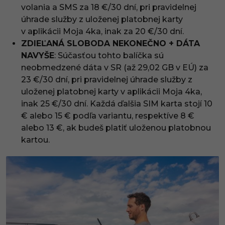
volania a SMS za 18 €/30 dní, pri pravidelnej
úhrade služby z uloženej platobnej karty
v aplikácii Moja 4ka, inak za 20 €/30 dní.
ZDIEĽANÁ SLOBODA NEKONEČNO + DÁTA
NAVYŠE
: Súčasťou tohto balíčka sú
neobmedzené dáta v SR (až 29,02 GB v EÚ) za
23 €/30 dní, pri pravidelnej úhrade služby z
uloženej platobnej karty v aplikácii Moja 4ka,
inak 25 €/30 dní. Každá ďalšia SIM karta stojí 10
€ alebo 15 € podľa variantu, respektíve 8 €
alebo 13 €, ak budeš platiť uloženou platobnou
kartou.