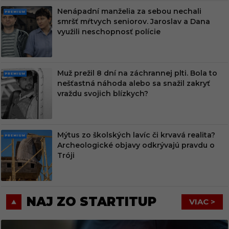
Nenápadní manželia za sebou nechali
PRE
smršť mŕtvych seniorov. Jaroslav a Dana
MIU
využili neschopnosť polície
M
Muž prežil 8 dní na záchrannej plti. Bola to
PRE
nešťastná náhoda alebo sa snažil zakryť
MIU
vraždu svojich blízkych?
M
Mýtus zo školských lavíc či krvavá realita?
PRE
Archeologické objavy odkrývajú pravdu o
MIU
Tróji
M
NAJ ZO STARTITUP
VIAC >