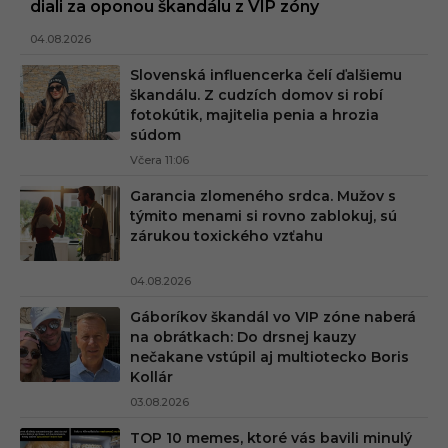
diali za oponou škandálu z VIP zóny
04.08.2026
Slovenská influencerka čelí ďalšiemu
škandálu. Z cudzích domov si robí
fotokútik, majitelia penia a hrozia
súdom
Včera 11:06
Garancia zlomeného srdca. Mužov s
týmito menami si rovno zablokuj, sú
zárukou toxického vzťahu
04.08.2026
Gáboríkov škandál vo VIP zóne naberá
na obrátkach: Do drsnej kauzy
nečakane vstúpil aj multiotecko Boris
Kollár
03.08.2026
TOP 10 memes, ktoré vás bavili minulý