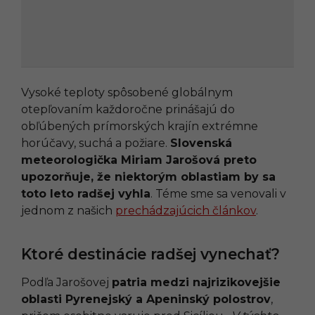
Vysoké teploty spôsobené globálnym
otepľovaním každoročne prinášajú do
obľúbených prímorských krajín extrémne
horúčavy, suchá a požiare.
Slovenská
meteorologička Miriam Jarošová preto
upozorňuje, že niektorým oblastiam by sa
toto leto radšej vyhla
. Téme sme sa venovali v
jednom z našich
prechádzajúcich článkov
.
Ktoré destinácie radšej vynechať?
Podľa Jarošovej
patria medzi najrizikovejšie
oblasti Pyrenejský a Apeninský polostrov
,