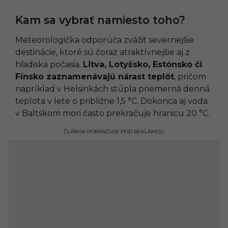
Kam sa vybrať namiesto toho?
Meteorologička odporúča zvážiť severnejšie
destinácie, ktoré sú čoraz atraktívnejšie aj z
hľadiska počasia.
Litva, Lotyšsko, Estónsko či
Fínsko zaznamenávajú nárast teplôt
, pričom
napríklad v Helsinkách stúpla priemerná denná
teplota v lete o približne 1,5 °C. Dokonca aj voda
v Baltskom mori často prekračuje hranicu 20 °C.
ČLÁNOK POKRAČUJE POD REKLAMOU