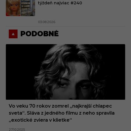
týždeň najviac #240
03.08.2026
PODOBNÉ
Vo veku 70 rokov zomrel „najkrajší chlapec
sveta“. Sláva z jedného filmu z neho spravila
„exotické zviera v klietke“
27.10.2025