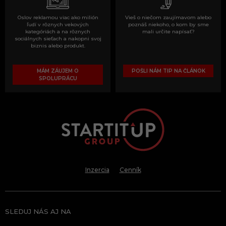
Oslov reklamou viac ako milión
Vieš o niečom zaujímavom alebo
ľudí v rôznych vekových
poznáš niekoho, o kom by sme
kategóriách a na rôznych
mali určite napísať?
sociálnych sieťach a nakopni svoj
biznis alebo produkt.
MÁM ZÁUJEM O
POŠLI NÁM TIP NA ČLÁNOK
SPOLUPRÁCU
Inzercia
Cenník
SLEDUJ NÁS AJ NA