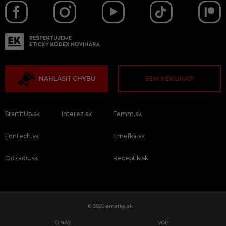
NAHLÁSIŤ CHYBU
SEM NEKLIKAJ!
StartItUp.sk
Interez.sk
Femm.sk
Fontech.sk
Emefka.sk
Odzadu.sk
Receptik.sk
© 2026 emefka.sk
O NÁS
VOP