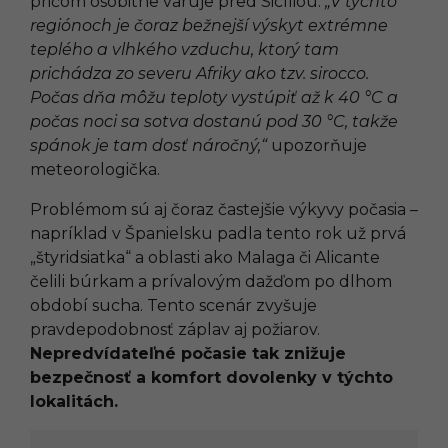
pričom osobitne varuje pred Sicíliou.
„V týchto
regiónoch je čoraz bežnejší výskyt extrémne
teplého a vlhkého vzduchu, ktorý tam
prichádza zo severu Afriky ako tzv. sirocco.
Počas dňa môžu teploty vystúpiť až k 40 °C a
počas noci sa sotva dostanú pod 30 °C, takže
spánok je tam dosť náročný,“
upozorňuje
meteorologička.
Problémom sú aj čoraz častejšie výkyvy počasia –
napríklad v Španielsku padla tento rok už prvá
„štyridsiatka“ a oblasti ako Malaga či Alicante
čelili búrkam a prívalovým dažďom po dlhom
období sucha. Tento scenár zvyšuje
pravdepodobnosť záplav aj požiarov.
Nepredvídateľné počasie tak znižuje
bezpečnosť a komfort dovolenky v týchto
lokalitách.