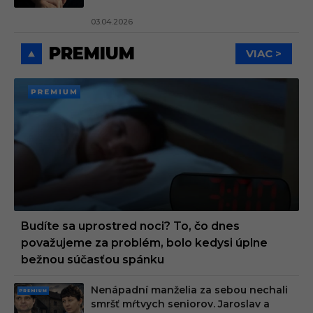
03.04.2026
PREMIUM
VIAC >
PREMI
UM
Budíte sa uprostred noci? To, čo dnes
považujeme za problém, bolo kedysi úplne
bežnou súčasťou spánku
Nenápadní manželia za sebou nechali
PRE
smršť mŕtvych seniorov. Jaroslav a
MIU