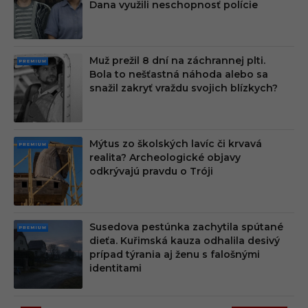
Dana využili neschopnosť polície
M
Muž prežil 8 dní na záchrannej plti.
PRE
Bola to nešťastná náhoda alebo sa
MIU
snažil zakryť vraždu svojich blízkych?
M
Mýtus zo školských lavíc či krvavá
PRE
realita? Archeologické objavy
MIU
odkrývajú pravdu o Tróji
M
Susedova pestúnka zachytila spútané
PRE
dieťa. Kuřimská kauza odhalila desivý
MIU
prípad týrania aj ženu s falošnými
M
identitami