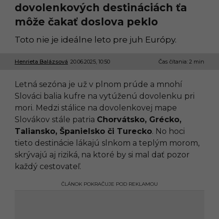
dovolenkových destináciách ťa
môže čakať doslova peklo
Toto nie je ideálne leto pre juh Európy.
Henrieta Balázsová
20.06.2025, 10:50
2
Čas čítania: 2 min
0
.
Letná sezóna je už v plnom prúde a mnohí
0
6
Slováci balia kufre na vytúženú dovolenku pri
.
mori. Medzi stálice na dovolenkovej mape
2
0
Slovákov stále patria
Chorvátsko, Grécko,
2
Taliansko, Španielsko či Turecko
. No hoci
5
,
tieto destinácie lákajú slnkom a teplým morom,
1
skrývajú aj riziká, na ktoré by si mal dať pozor
0
:
každý cestovateľ.
5
0
ČLÁNOK POKRAČUJE POD REKLAMOU