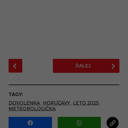
P
ĎALEJ
o
s
t
P
TAGY:
a
DOVOLENKA
,
HORÚČAVY
,
LETO 2025
,
g
METEOROLOGIČKA
i
n