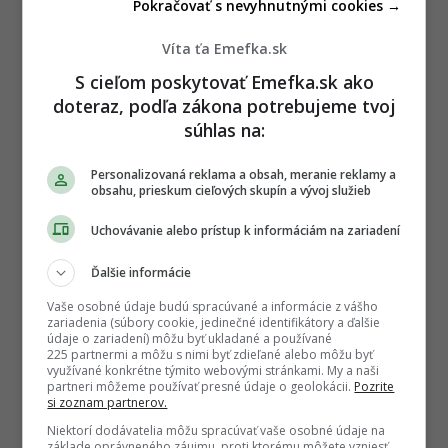
Pokračovať s nevyhnutnými cookies →
Víta ťa Emefka.sk
S cieľom poskytovať Emefka.sk ako
doteraz, podľa zákona potrebujeme tvoj
súhlas na:
Personalizovaná reklama a obsah, meranie reklamy a
obsahu, prieskum cieľových skupín a vývoj služieb
Uchovávanie alebo prístup k informáciám na zariadení
Ďalšie informácie
Vaše osobné údaje budú spracúvané a informácie z vášho
zariadenia (súbory cookie, jedinečné identifikátory a ďalšie
údaje o zariadení) môžu byť ukladané a používané
225 partnermi a môžu s nimi byť zdieľané alebo môžu byť
využívané konkrétne týmito webovými stránkami. My a naši
partneri môžeme používať presné údaje o geolokácii.
Pozrite
si zoznam partnerov.
Autor
Niektorí dodávatelia môžu spracúvať vaše osobné údaje na
základe oprávneného záujmu, proti ktorému môžete vzniesť
HENRIETA BALÁZSOVÁ