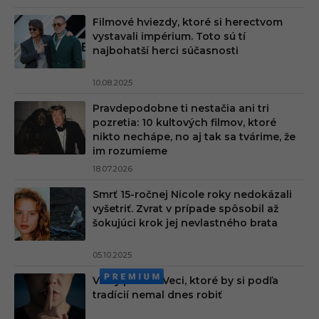
Filmové hviezdy, ktoré si herectvom
vystavali impérium. Toto sú tí
najbohatší herci súčasnosti
10.08.2025
Pravdepodobne ti nestačia ani tri
pozretia: 10 kultových filmov, ktoré
nikto nechápe, no aj tak sa tvárime, že
im rozumieme
18.07.2026
Smrť 15-ročnej Nicole roky nedokázali
vyšetriť. Zvrat v prípade spôsobil až
šokujúci krok jej nevlastného brata
05.10.2025
Veľký piatok: Veci, ktoré by si podľa
tradícií nemal dnes robiť