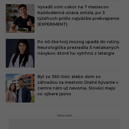
Vysadil som cukor na 7 mesiacov.
Každodenná únava zmizla, po 3
týždňoch prišlo najväčšie prekvapenie
(EXPERIMENT)
Po 40-tke tvoj mozog upadá do rutiny.
Neurologička prezradila 5 nečakaných
návykov, ktoré ho vytrhnú z letargie
Byt za 360-tisíc alebo dom so
záhradou za mestom: Drahé bývanie v
centre nám už nevonia, Slováci majú
vo výbere jasno
REKLAMA