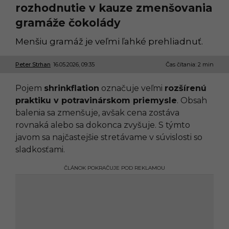
rozhodnutie v kauze zmenšovania
gramáže čokolády
Menšiu gramáž je veľmi ľahké prehliadnuť.
Peter Strhan
16.05.2026, 09:35
1
Čas čítania: 2 min
6
.
Pojem
shrinkflation
označuje veľmi
rozšírenú
0
5
praktiku v potravinárskom priemysle
. Obsah
.
balenia sa zmenšuje, avšak cena zostáva
2
0
rovnaká alebo sa dokonca zvyšuje. S týmto
2
javom sa najčastejšie stretávame v súvislosti so
6
,
sladkosťami.
0
9
ČLÁNOK POKRAČUJE POD REKLAMOU
:
3
5