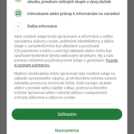
obsahu, prieskum cieľových skupín a vývoj služieb
Uchovávanie alebo prístup k informáciám na zariadení
Ďalšie informácie
Vaše osobné údaje budú spracúvané a informácie z vášho
zariadenia (súbory cookie, jedinečné identifikátory a ďalšie
údaje o zariadení) môžu byť ukladané a používané
225 partnermi a môžu s nimi byť zdieľané alebo môžu byť
využívané konkrétne týmito webovými stránkami. My a naši
partneri môžeme používať presné údaje o geolokácii.
Pozrite
si zoznam partnerov.
Niektorí dodávatelia môžu spracúvať vaše osobné údaje na
základe oprávneného záujmu, proti ktorému môžete vzniesť
námietku pomocou možností nižšie. Dole na tejto stránke
alebo v ponuke webu nájdite odkaz, pomocou ktorého
môžete spravovať alebo odvolať súhlas v nastaveniach
ochrany súkromia a súborov cookie.
Súhlasím
Nastavenia