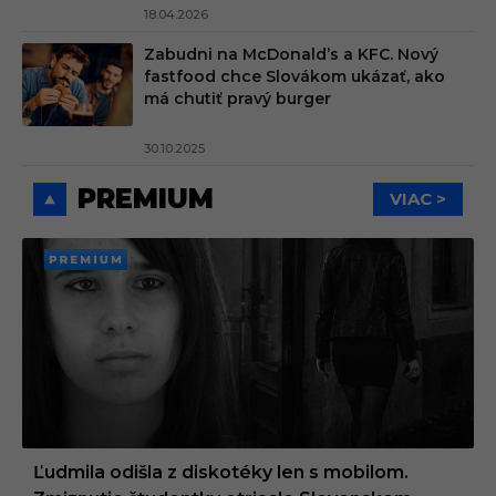
18.04.2026
Zabudni na McDonald’s a KFC. Nový
fastfood chce Slovákom ukázať, ako
má chutiť pravý burger
30.10.2025
PREMIUM
VIAC >
PREMI
UM
Ľudmila odišla z diskotéky len s mobilom.