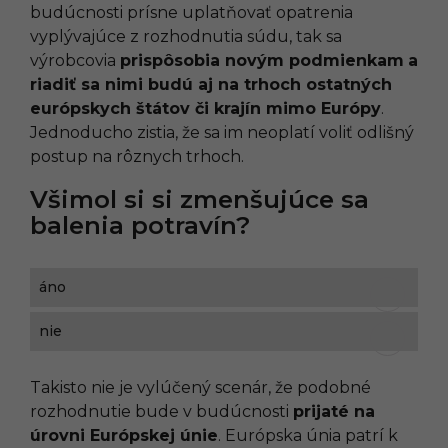
budúcnosti prísne uplatňovať opatrenia
vyplývajúce z rozhodnutia súdu, tak sa
výrobcovia
prispôsobia novým podmienkam
a
riadiť sa nimi budú aj na trhoch ostatných
európskych štátov či krajín mimo Európy
.
Jednoducho zistia, že sa im neoplatí voliť odlišný
postup na rôznych trhoch.
Všimol si si zmenšujúce sa
balenia potravín?
áno
nie
Takisto nie je vylúčený scenár, že podobné
rozhodnutie bude v budúcnosti
prijaté na
úrovni Európskej únie
. Európska únia patrí k