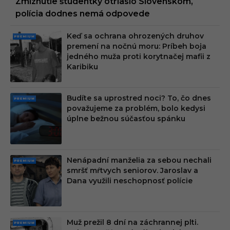
Zmiznutie študentky otriaslo Slovenskom,
polícia dodnes nemá odpovede
Keď sa ochrana ohrozených druhov
PRE
premení na nočnú moru: Príbeh boja
MIU
jedného muža proti korytnačej mafii z
M
Karibiku
Budíte sa uprostred noci? To, čo dnes
PRE
považujeme za problém, bolo kedysi
MIU
úplne bežnou súčasťou spánku
M
Nenápadní manželia za sebou nechali
PRE
smršť mŕtvych seniorov. Jaroslav a
MIU
Dana využili neschopnosť polície
M
Muž prežil 8 dní na záchrannej plti.
PRE