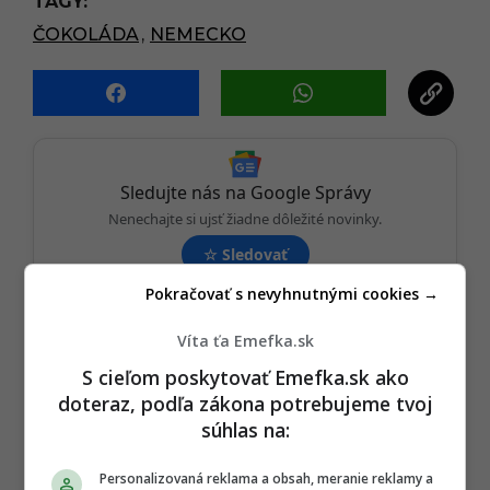
TAGY:
i
n
ČOKOLÁDA
,
NEMECKO
a
t
i
o
n
Sledujte nás na Google Správy
Nenechajte si ujsť žiadne dôležité novinky.
☆
Sledovať
Pokračovať s nevyhnutnými cookies →
★
Po otvorení kliknite na hviezdičku
Sledovať
Víta ťa Emefka.sk
REKLAMA
S cieľom poskytovať Emefka.sk ako
doteraz, podľa zákona potrebujeme tvoj
súhlas na:
Personalizovaná reklama a obsah, meranie reklamy a