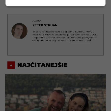
Autor
PETER STRHAN
Expert na internetovú a digitálnu kultúru, ktorý v
redakcii EMEFKA pôsobí od jej založenia v roku 2017.
Disponuje takmer dekádou skúseností s pokrývaním
online trendov, digitálneho
...
viac o autorovi
NAJČÍTANEJŠIE