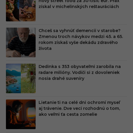
nový street food za 30-tisíc eur. Prax
MIU
získal v michelinských reštauráciách
M
Chceš sa vyhnúť demencii v starobe?
Zmenou troch návykov medzi 45. a 65.
rokom získaš vyše dekádu zdravého
života
Dedinka s 353 obyvateľmi zarobila na
radare milióny. Vodiči si z dovoleniek
nosia drahé suveníry
Lietanie ti na celé dni ochromí myseľ
aj trávenie. Dve veci rozhodnú o tom,
ako veľmi ťa cesta zomelie