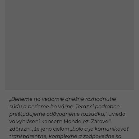
„Berieme na vedomie dnešné rozhodnutie
súdu a berieme ho vážne. Teraz si podrobne
preštudujeme odôvodnenie rozsudku,“
uviedol
vo vyhlásení koncern Mondelez. Zároveň
zdôraznil, že jeho cieľom
„bolo a je komunikovať
transparentne, komplexne a zodpovedne so