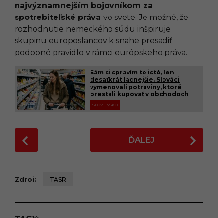
najvýznamnejším bojovníkom za
spotrebiteľské práva
vo svete. Je možné, že
rozhodnutie nemeckého súdu inšpiruje
skupinu europoslancov k snahe presadiť
podobné pravidlo v rámci európskeho práva.
Sám si spravím to isté, len
desaťkrát lacnejšie. Slováci
vymenovali potraviny, ktoré
prestali kupovať v obchodoch
SLOVENSKO
P
ĎALEJ
o
s
t
Zdroj:
TASR
P
a
g