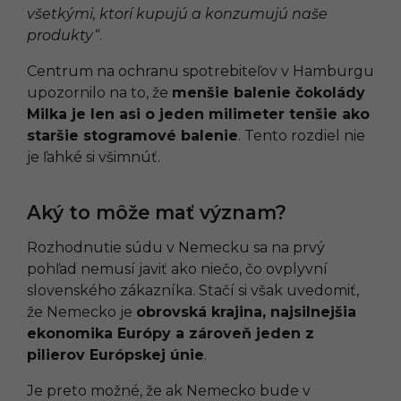
všetkými, ktorí kupujú a konzumujú naše
produkty“
.
Centrum na ochranu spotrebiteľov v Hamburgu
upozornilo na to, že
menšie balenie čokolády
Milka je len asi o jeden milimeter tenšie ako
staršie stogramové balenie
. Tento rozdiel nie
je ľahké si všimnúť.
Aký to môže mať význam?
Rozhodnutie súdu v Nemecku sa na prvý
pohľad nemusí javiť ako niečo, čo ovplyvní
slovenského zákazníka. Stačí si však uvedomiť,
že Nemecko je
obrovská krajina, najsilnejšia
ekonomika Európy a zároveň jeden z
pilierov Európskej únie
.
Je preto možné, že ak Nemecko bude v