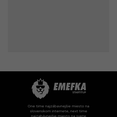
One time najzábavnejšie miesto na
slovenskom internete, next time
najzabávnejšie miesto na svete