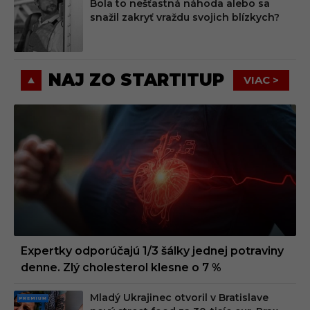
Bola to nešťastná náhoda alebo sa
MIU
snažil zakryť vraždu svojich blízkych?
M
NAJ ZO STARTITUP
VIAC >
Expertky odporúčajú 1/3 šálky jednej potraviny
denne. Zlý cholesterol klesne o 7 %
Mladý Ukrajinec otvoril v Bratislave
PRE