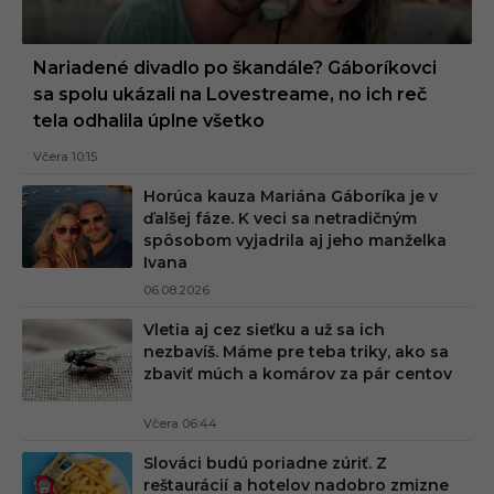
Nariadené divadlo po škandále? Gáboríkovci
sa spolu ukázali na Lovestreame, no ich reč
tela odhalila úplne všetko
Včera 10:15
Horúca kauza Mariána Gáboríka je v
ďalšej fáze. K veci sa netradičným
spôsobom vyjadrila aj jeho manželka
Ivana
06.08.2026
Vletia aj cez sieťku a už sa ich
nezbavíš. Máme pre teba triky, ako sa
zbaviť múch a komárov za pár centov
Včera 06:44
Slováci budú poriadne zúriť. Z
reštaurácií a hotelov nadobro zmizne