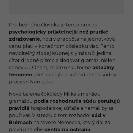
Pre bežného človeka je tento proces
psychologicky prijateľnejší než prudké
zdražovanie
, hoci v prepočte na jednotkovú
cenu platí v konečnom dôsledku viac. Tento
neviditeľný zlodej kúpnej sily nás učí jediné:
čítať drobné písmo a sledovať gramáž, nielen
cenovku. O tom, že ide o skutočne
aktuálny
fenomén,
niet pochýb aj vzhľadom na súdny
proces v Nemecku.
Nové balenia čokolády Milka s menšou
gramážou
podľa rozhodnutia súdu porušujú
pravidlá
hospodárskej súťaže a nemali by sa
používať. V stredu o tom rozhodol
súd v
Brémach
na severe Nemecka, ktorý dal za
pravdu žalobe
centra na ochranu