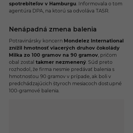
spotrebiteľov v Hamburgu
. Informovala o tom
agentúra DPA, na ktorú sa odvoláva TASR.
Nenápadná zmena balenia
Potravinársky koncern
Mondelez International
znížil hmotnosť viacerých druhov čokolády
Milka zo 100 gramov na 90 gramov
, pričom
obal zostal
takmer nezmenený
. Súd preto
rozhodol, že firma nesmie predávať balenia s
hmotnosťou 90 gramov v prípade, ak boli v
predchádzajúcich štyroch mesiacoch dostupné
100-gramové balenia.