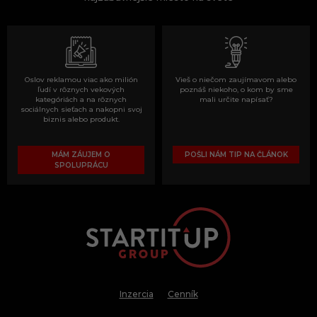
Oslov reklamou viac ako milión
Vieš o niečom zaujímavom alebo
ľudí v rôznych vekových
poznáš niekoho, o kom by sme
kategóriách a na rôznych
mali určite napísať?
sociálnych sieťach a nakopni svoj
biznis alebo produkt.
MÁM ZÁUJEM O
POŠLI NÁM TIP NA ČLÁNOK
SPOLUPRÁCU
Inzercia
Cenník