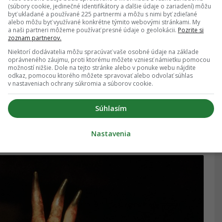
(súbory cookie, jedinečné identifikátory a ďalšie údaje o zariadení) môžu
byť ukladané a používané 225 partnermi a môžu s nimi byť zdieľané
alebo môžu byť využívané konkrétne týmito webovými stránkami. My
a naši partneri môžeme používať presné údaje o geolokácii.
Pozrite si
zoznam partnerov.
Niektorí dodávatelia môžu spracúvať vaše osobné údaje na základe
oprávneného záujmu, proti ktorému môžete vzniesť námietku pomocou
možností nižšie. Dole na tejto stránke alebo v ponuke webu nájdite
odkaz, pomocou ktorého môžete spravovať alebo odvolať súhlas
v nastaveniach ochrany súkromia a súborov cookie.
Súhlasím
Nastavenia
06