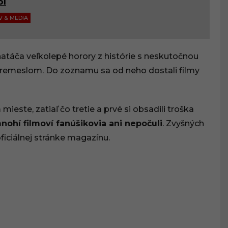
ol
V & MEDIA
 natáča veľkolepé horory z histórie s neskutočnou
remeslom. Do zoznamu sa od neho dostali filmy
ieste, zatiaľ čo tretie a prvé si obsadili troška
ohí filmoví fanúšikovia ani nepočuli
. Zvyšných
oficiálnej stránke magazínu.