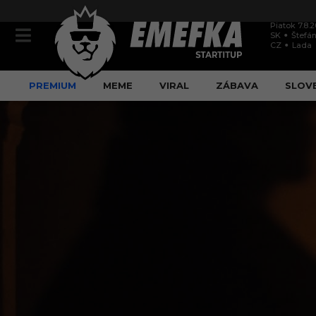
Piatok 7.8.
SK
Štefán
CZ
Lada
PREMIUM
MEME
VIRAL
ZÁBAVA
SLOV