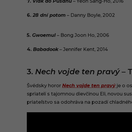
7.
Vlak do Pusanu
– Yeon Sang-Ho, 2016
6.
28 dní potom
– Danny Boyle, 2002
5.
Gwoemul
– Bong Joon Ho, 2006
4.
Babadook
– Jennifer Kent, 2014
3.
Nech vojde ten pravý
– 
Švédsky horor
Nech vojde ten pravý
je o o
spriatelí s tajomnou dievčinou Eli, novou su
priateľstvo sa odohráva na pozadí chladného 