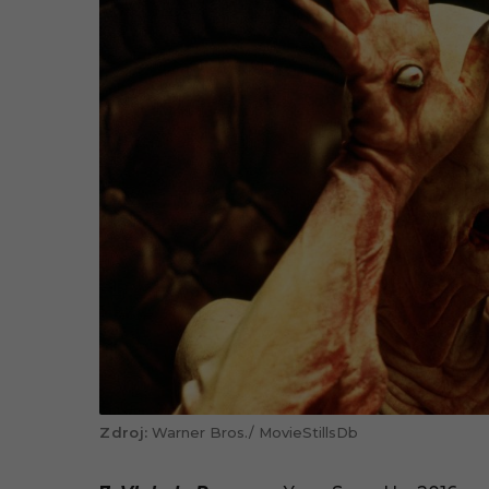
Warner Bros./ MovieStillsDb