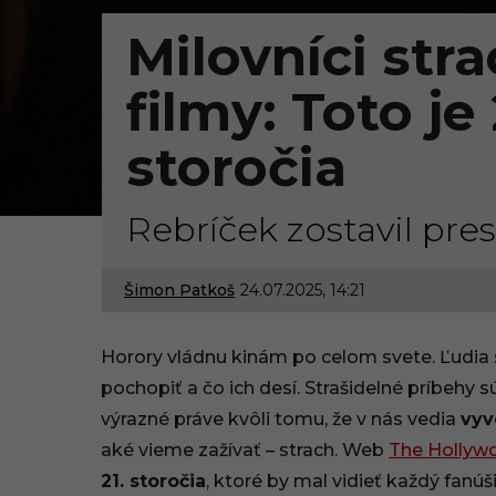
Milovníci stra
filmy: Toto je
storočia
Rebríček zostavil pr
Šimon Patkoš
24.07.2025, 14:21
2
4
Horory vládnu kinám po celom svete. Ľudia
.
pochopiť a čo ich desí. Strašidelné príbehy 
výrazné práve kvôli tomu, že v nás vedia
vyv
0
aké vieme zažívať – strach. Web
The Hollyw
7
21. storočia
, ktoré by mal vidieť každý fanúš