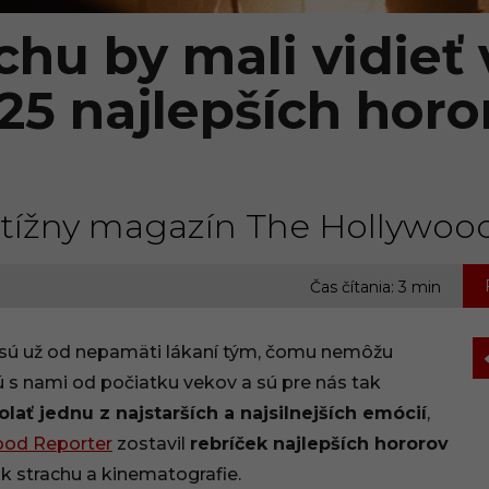
chu by mali vidieť 
 25 najlepších horo
estížny magazín The Hollywoo
,
Čas čítania: 3 min
 sú už od nepamäti lákaní tým, čomu nemôžu
sú s nami od počiatku vekov a sú pre nás tak
olať jednu z najstarších a najsilnejších emócií
,
ood Reporter
zostavil
rebríček najlepších hororov
ik strachu a kinematografie.