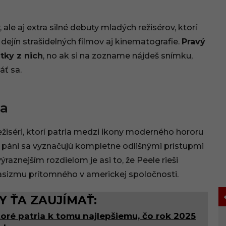
le aj extra silné debuty mladých režisérov, ktorí
dejín strašidelných filmov aj kinematografie.
Pravý
tky z nich
, no ak si na zozname nájdeš snímku,
áť sa.
ia
žiséri, ktorí patria medzi ikony moderného hororu
ja páni sa vyznačujú kompletne odlišnými prístupmi
aznejším rozdielom je asi to, že Peele rieši
asizmu prítomného v americkej spoločnosti.
 ŤA ZAUJÍMAŤ:
toré patria k tomu najlepšiemu, čo rok 2025