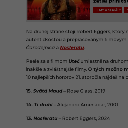
zatiaľ prinies
FILMY A SERIÁLY
T
Na druhej strane stojí Robert Eggers, ktorý
autentickosťou a prepracovaným filmovým 
Čarodejnica
a
Nosferatu
.
Peele sa s filmom
Uteč
umiestnil na druhom m
inakšie a zvláštnejšie filmy.
O tých možno mn
10 najlepších hororov 21. storočia nájdeš na 
15.
Svätá Maud
– Rose Glass, 2019
14.
Tí druhí
– Alejandro Amenábar, 2001
13.
Nosferatu
– Robert Eggers, 2024