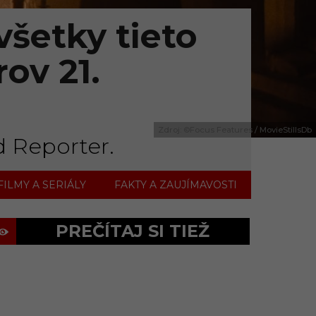
všetky tieto
rov 21.
Zdroj: ©Focus Features / MovieStillsDb
d Reporter.
FILMY A SERIÁLY
FAKTY A ZAUJÍMAVOSTI
PREČÍTAJ SI TIEŽ