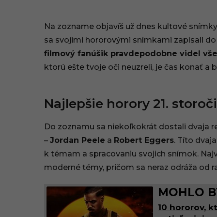
.
Na zozname objavíš už dnes kultové snímky, a
2
sa svojimi hororovými snímkami zapísali do 
0
filmový fanúšik pravdepodobne videl vše
2
ktorú ešte tvoje oči neuzreli, je čas konať a b
5
Najlepšie horory 21. storoč
,
1
Do zoznamu sa niekoľkokrát dostali dvaja re
–
Jordan Peele
a
Robert Eggers
. Títo dva
6
k témam a spracovaniu svojich snímok. Najvýr
:
moderné témy, pričom sa neraz odráža od r
2
MOHLO BY
6
10 hororov, k