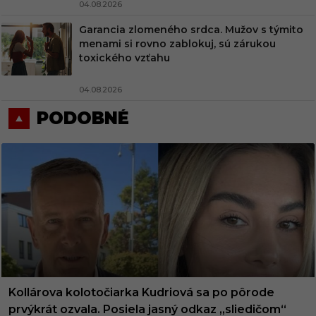
04.08.2026
Garancia zlomeného srdca. Mužov s týmito
menami si rovno zablokuj, sú zárukou
toxického vzťahu
04.08.2026
PODOBNÉ
Kollárova kolotočiarka Kudriová sa po pôrode
prvýkrát ozvala. Posiela jasný odkaz „sliedičom“