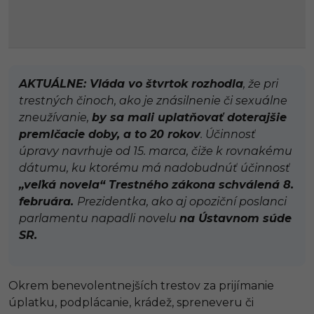
AKTUÁLNE: Vláda vo štvrtok rozhodla
, že pri
trestných činoch, ako je znásilnenie či sexuálne
zneužívanie,
by sa mali uplatňovať doterajšie
premlčacie doby, a to 20 rokov
. Účinnosť
úpravy navrhuje od 15. marca, čiže k rovnakému
dátumu, ku ktorému má nadobudnúť účinnosť
„veľká novela“ Trestného zákona schválená 8.
februára.
Prezidentka, ako aj opoziční poslanci
parlamentu napadli novelu
na Ústavnom súde
SR.
Okrem benevolentnejších trestov za prijímanie
úplatku, podplácanie, krádež, spreneveru či