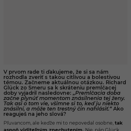
V prvom rade ti ďakujeme, že si sa nám
rozhodla zveriť s takou citlivou a bolestivou
témou. Začneme aktuálnou otázkou. Richard
Glück zo Smeru sa k skráteniu premlčacej
doby vyjadril nasledovne:
„Premlčacia doba
začne plynúť momentom znásilnenia tej ženy.
Tak asi o tom vie, všimne si to, keď ju niekto
znásilní, a môže ten trestný čin nahlásiť.“
Ako
reaguješ na jeho slová?
Pľuvancom, ale keďže mi to nepovedal osobne,
tak
aspoň viditeľným znechutením.
Nie, pán Glück,