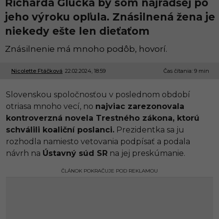
Richarda Glücka by som najradšej po
jeho výroku opľula. Znásilnená žena je
niekedy ešte len dieťaťom
Znásilnenie má mnoho podôb, hovorí.
Nicolette Ftáčková
22.02.2024, 18:59
2
Čas čítania: 9 min
7
.
Slovenskou spoločnosťou v poslednom období
0
2
otriasa mnoho vecí, no
najviac zarezonovala
.
kontroverzná novela Trestného zákona, ktorú
2
0
schválili koaliční poslanci.
Prezidentka sa ju
2
rozhodla namiesto vetovania podpísať a podala
4
,
návrh na
Ústavný súd SR
na jej preskúmanie.
1
2
ČLÁNOK POKRAČUJE POD REKLAMOU
:
5
0