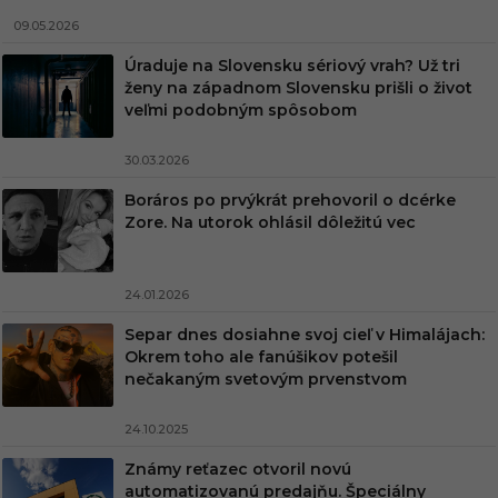
09.05.2026
Úraduje na Slovensku sériový vrah? Už tri
ženy na západnom Slovensku prišli o život
veľmi podobným spôsobom
30.03.2026
Boráros po prvýkrát prehovoril o dcérke
Zore. Na utorok ohlásil dôležitú vec
24.01.2026
Separ dnes dosiahne svoj cieľ v Himalájach:
Okrem toho ale fanúšikov potešil
nečakaným svetovým prvenstvom
24.10.2025
Známy reťazec otvoril novú
automatizovanú predajňu. Špeciálny