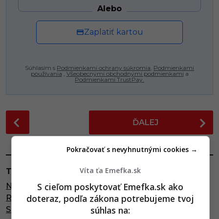
Alebo
Zaplatiť kartou
Súhlasím s
Podmienkami ochrany súkromia
,
Podmienkami
používania
,
Všeobecnými obchodnými podmienkami
a
Podmienkami TrustPay.
P
ĎALEJ
o
s
Pokračovať s nevyhnutnými cookies →
t
P
Víta ťa Emefka.sk
TAGY:
a
S cieľom poskytovať Emefka.sk ako
NA VLASTNEJ KOŽI
,
PREMLČACIA DOBA
,
g
doteraz, podľa zákona potrebujeme tvoj
RICHARD GLÜCK
,
SLOVENKA O ZNÁSILNENÍ
,
i
súhlas na:
SLOVENSKO
,
SMER
,
TRESTNÝ ZÁKON
n