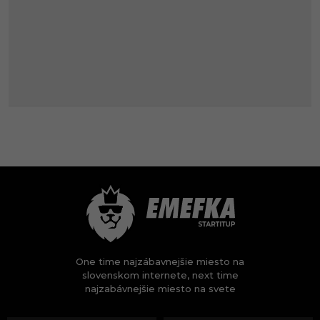
One time najzábavnejšie miesto na
slovenskom internete, next time
najzabávnejšie miesto na svete