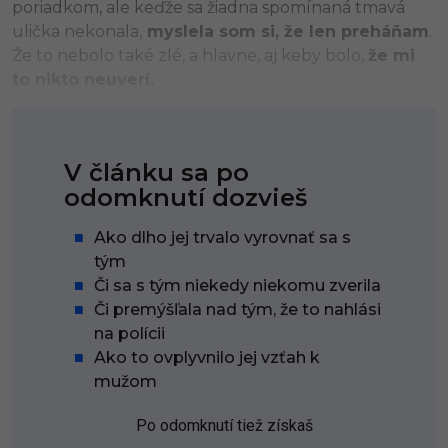
poriadkom, ale keďže sa žiadna spomínaná tmavá
ulička nekonala,
myslela som si, že len preháňam
.
Že to nebolo také zlé, a hlavne, aj keby bolo,
že mi
to nikto neuverí.
V článku sa po
odomknutí dozvieš
Ako dlho jej trvalo vyrovnať sa s
tým
Či sa s tým niekedy niekomu zverila
Či premýšľala nad tým, že to nahlási
na polícii
Ako to ovplyvnilo jej vzťah k
mužom
Po odomknutí tiež získaš