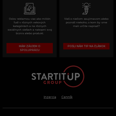
Oslov reklamou viac ako milión
Vieš o niečom zaujímavom alebo
ľudí v rôznych vekových
poznáš niekoho, o kom by sme
kategóriách a na rôznych
mali určite napísať?
sociálnych sieťach a nakopni svoj
biznis alebo produkt.
MÁM ZÁUJEM O
POŠLI NÁM TIP NA ČLÁNOK
SPOLUPRÁCU
Inzercia
Cenník