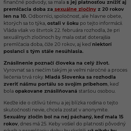
finančné podvody, sa mala
s jej platnosťou znížiť aj
premlčacia doba za
sexuálne zločiny
z 20 rokov
len na 10.
Odborníci, spoločnosť, ale hlavne obete,
ktorých sa to týka,
ostali v šoku
po tejto informácii.
Vláda však vo štvrtok 22. februára rozhodla, že pri
sexuálnych zločinoch by mala ostať doterajšia
premlčacia doba, čiže 20 rokov, aj keď
niektorí
poslanci s tým stále nesúhlasia.
Znásilnenie poznačí človeka na celý život.
Vyrovnať sa s niečím takým je veľmi náročné a proces
liečenia trvá roky.
Mladá Slovenka sa rozhodla
zveriť nášmu portálu so svojím príbehom
, keď
bola
opakovane znásilňovaná
staršou osobou.
Keďže ide o citlivú tému a jej blízka rodina o tejto
skutočnosti nevie, chcela zostať v anonymite.
Sexuálny zločin bol na nej páchaný, keď mala 15
rokov
, dnes má 25. Keby vošiel do platnosti pôvodný
návrh a premlčaciu dobu by skrátili,
už nikdy by