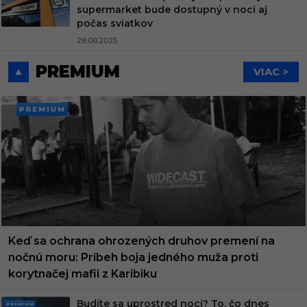
supermarket bude dostupný v noci aj
počas sviatkov
28.08.2025
PREMIUM
VIAC >
PREMI
UM
Keď sa ochrana ohrozených druhov premení na
nočnú moru: Príbeh boja jedného muža proti
korytnačej mafii z Karibiku
Budíte sa uprostred noci? To, čo dnes