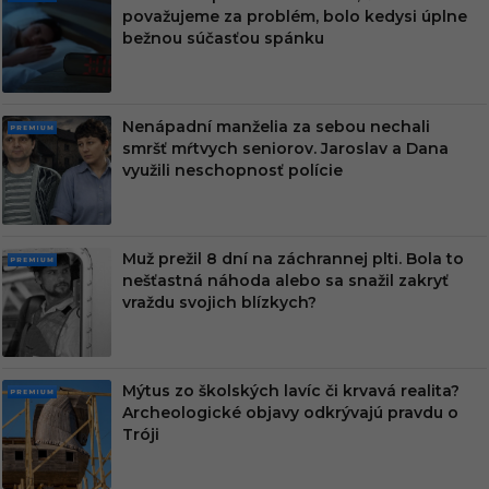
PRE
považujeme za problém, bolo kedysi úplne
MIU
bežnou súčasťou spánku
M
Nenápadní manželia za sebou nechali
PRE
smršť mŕtvych seniorov. Jaroslav a Dana
MIU
využili neschopnosť polície
M
Muž prežil 8 dní na záchrannej plti. Bola to
PRE
nešťastná náhoda alebo sa snažil zakryť
MIU
vraždu svojich blízkych?
M
Mýtus zo školských lavíc či krvavá realita?
PRE
Archeologické objavy odkrývajú pravdu o
MIU
Tróji
M