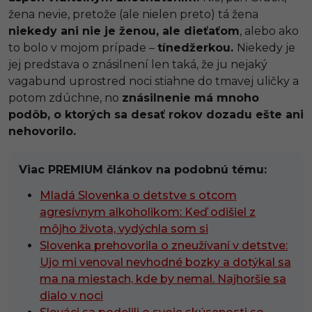
žena nevie, pretože (ale nielen preto) tá žena
niekedy ani nie je ženou, ale dieťaťom
, alebo ako
to bolo v mojom prípade –
tínedžerkou.
Niekedy je
jej predstava o znásilnení len taká, že ju nejaký
vagabund uprostred noci stiahne do tmavej uličky a
potom zdúchne, no
znásilnenie má mnoho
podôb, o ktorých sa desať rokov dozadu ešte ani
nehovorilo.
Viac PREMIUM článkov na podobnú tému:
Mladá Slovenka o detstve s otcom
agresívnym alkoholikom: Keď odišiel z
môjho života, vydýchla som si
Slovenka prehovorila o zneužívaní v detstve:
Ujo mi venoval nevhodné bozky a dotýkal sa
ma na miestach, kde by nemal. Najhoršie sa
dialo v noci