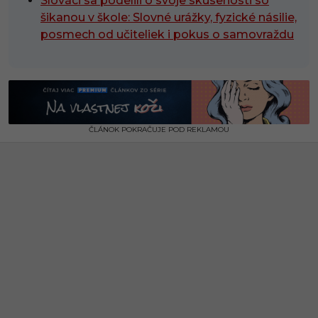
Slováci sa podelili o svoje skúsenosti so
šikanou v škole: Slovné urážky, fyzické násilie,
posmech od učiteliek i pokus o samovraždu
ČLÁNOK POKRAČUJE POD REKLAMOU