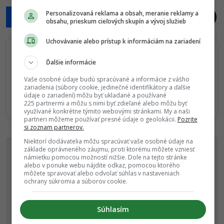
a
Personalizovaná reklama a obsah, meranie reklamy a
obsahu, prieskum cieľových skupín a vývoj služieb
t
i
Uchovávanie alebo prístup k informáciám na zariadení
o
n
Sledujte nás na Google Správy
Ďalšie informácie
Nenechajte si ujsť žiadne dôležité novinky.
Vaše osobné údaje budú spracúvané a informácie z vášho
zariadenia (súbory cookie, jedinečné identifikátory a ďalšie
☆
Sledovať
údaje o zariadení) môžu byť ukladané a používané
225 partnermi a môžu s nimi byť zdieľané alebo môžu byť
★
Po otvorení kliknite na hviezdičku
Sledovať
využívané konkrétne týmito webovými stránkami. My a naši
partneri môžeme používať presné údaje o geolokácii.
Pozrite
si zoznam partnerov.
REKLAMA
Niektorí dodávatelia môžu spracúvať vaše osobné údaje na
základe oprávneného záujmu, proti ktorému môžete vzniesť
námietku pomocou možností nižšie. Dole na tejto stránke
alebo v ponuke webu nájdite odkaz, pomocou ktorého
môžete spravovať alebo odvolať súhlas v nastaveniach
ochrany súkromia a súborov cookie.
Súhlasím