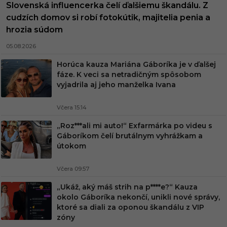
Slovenská influencerka čelí ďalšiemu škandálu. Z
cudzích domov si robí fotokútik, majitelia penia a
hrozia súdom
05.08.2026
Horúca kauza Mariána Gáboríka je v ďalšej
fáze. K veci sa netradičným spôsobom
vyjadrila aj jeho manželka Ivana
Včera 15:14
„Roz***ali mi auto!“ Exfarmárka po videu s
Gáboríkom čelí brutálnym vyhrážkam a
útokom
Včera 09:57
„Ukáž, aký máš strih na p****e?“ Kauza
okolo Gáboríka nekončí, unikli nové správy,
ktoré sa diali za oponou škandálu z VIP
zóny