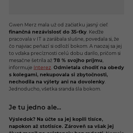
Gwen Merz mala už od začiatku jasný cieľ:
finančná nezávislosť do 35-ťky
. Keďže
pracovala v IT a zarábala slušne, povedala si, že
čo najviac peňazí si odloží bokom. A naozaj sa jej
to vďaka precíznosti celú dobu darilo, pričom si
mesačne šetrila až
78 % svojho príjmu
,
informuje
Interez
.
Odmietala chodiť na obedy
s kolegami, nekupovala si zbytočnosti,
nechodila na výlety ani na dovolenky
.
Jednoducho, všetka sranda šla bokom.
Je tu jedno ale…
Výsledok? Na účte sa jej kopili tisíce,
napokon až stotisíce. Zároveň sa však jej