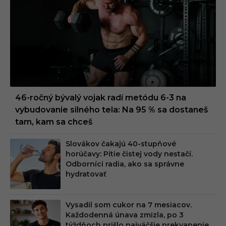
46-ročný bývalý vojak radí metódu 6-3 na
vybudovanie silného tela: Na 95 % sa dostaneš
tam, kam sa chceš
Slovákov čakajú 40-stupňové
horúčavy: Pitie čistej vody nestačí.
Odborníci radia, ako sa správne
hydratovať
Vysadil som cukor na 7 mesiacov.
Každodenná únava zmizla, po 3
týždňoch prišlo najväčšie prekvapenie