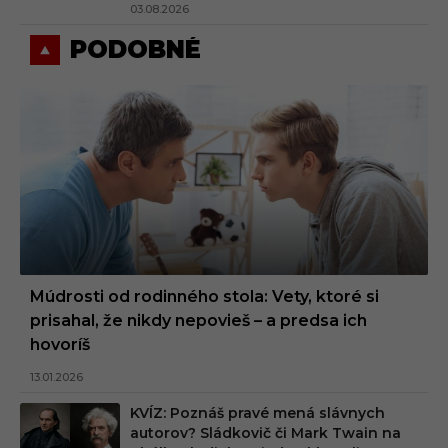
03.08.2026
PODOBNÉ
Múdrosti od rodinného stola: Vety, ktoré si
prisahal, že nikdy nepovieš – a predsa ich
hovoríš
13.01.2026
KVÍZ: Poznáš pravé mená slávnych
autorov? Sládkovič či Mark Twain na