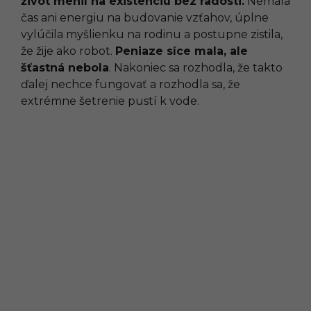
život menil na existenciu bez radosti.
Nemala
čas ani energiu na budovanie vzťahov, úplne
vylúčila myšlienku na rodinu a postupne zistila,
že žije ako robot.
Peniaze síce mala, ale
šťastná nebola
. Nakoniec sa rozhodla, že takto
ďalej nechce fungovať a rozhodla sa, že
extrémne šetrenie pustí k vode.