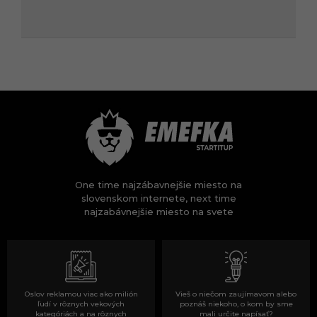
One time najzábavnejšie miesto na
slovenskom internete, next time
najzabávnejšie miesto na svete
Oslov reklamou viac ako milión
Vieš o niečom zaujímavom alebo
ľudí v rôznych vekových
poznáš niekoho, o kom by sme
kategóriách a na rôznych
mali určite napísať?