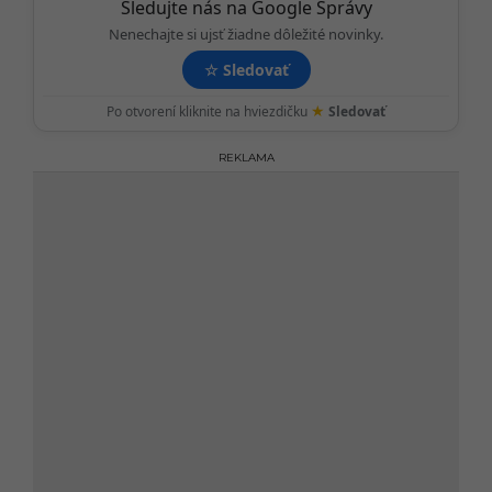
o
Sledujte nás na Google Správy
n
Nenechajte si ujsť žiadne dôležité novinky.
☆
Sledovať
★
Po otvorení kliknite na hviezdičku
Sledovať
REKLAMA