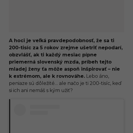
A hoci je veľká pravdepodobnosť, že sa ti
200-tisíc za 5 rokov zrejme ušetriť nepodarí,
obzvlášť, ak ti každý mesiac pípne
priemerná slovenský mzda, príbeh tejto
mladej ženy ťa môže aspoň inšpirovať – nie
k extrémom, ale k rovnováhe.
Lebo áno,
peniaze sú dôležité… ale načo je ti 200-tisíc, keď
si ich ani nemáš s kým užiť?