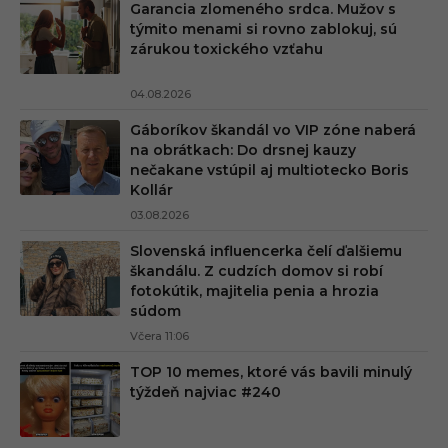
Garancia zlomeného srdca. Mužov s
týmito menami si rovno zablokuj, sú
zárukou toxického vzťahu
04.08.2026
Gáboríkov škandál vo VIP zóne naberá
na obrátkach: Do drsnej kauzy
nečakane vstúpil aj multiotecko Boris
Kollár
03.08.2026
Slovenská influencerka čelí ďalšiemu
škandálu. Z cudzích domov si robí
fotokútik, majitelia penia a hrozia
súdom
Včera 11:06
TOP 10 memes, ktoré vás bavili minulý
týždeň najviac #240