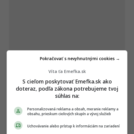
Pokračovať s nevyhnutnými cookies →
Víta ťa Emefka.sk
S cieľom poskytovať Emefka.sk ako
doteraz, podľa zákona potrebujeme tvoj
súhlas na:
Autor
Personalizovaná reklama a obsah, meranie reklamy a
obsahu, prieskum cieľových skupín a vývoj služieb
MÁRIO BUDINSKÝ
Absolvent grafického dizajnu na UAT v Bratislave a
marketingovej komunikácie na UCM v Trnave, ktorý
Uchovávanie alebo prístup k informáciám na zariadení
sa už viac ako 10 rokov profesionálne venuje analýze
internetových trendov, digi
...
viac o autorovi