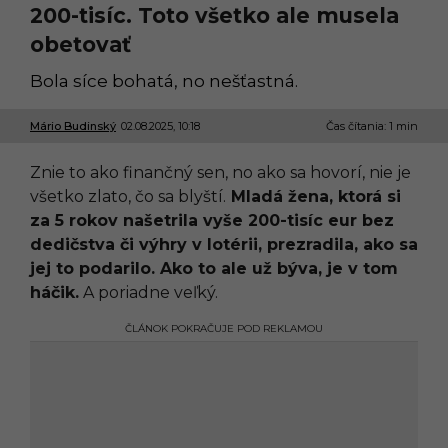
200-tisíc. Toto všetko ale musela
obetovať
Bola síce bohatá, no nešťastná.
Mário Budinský
02.08.2025, 10:18
0
Čas čítania: 1 min
2
.
Znie to ako finančný sen, no ako sa hovorí, nie je
0
8
všetko zlato, čo sa blyští.
Mladá žena, ktorá si
.
za 5 rokov našetrila vyše 200-tisíc eur bez
2
0
dedičstva či výhry v lotérii, prezradila, ako sa
2
jej to podarilo. Ako to ale už býva, je v tom
5
,
háčik.
A poriadne veľký.
1
3
ČLÁNOK POKRAČUJE POD REKLAMOU
:
3
3