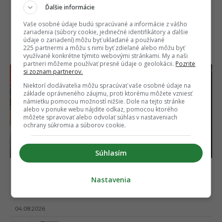
Ďalšie informácie
Vaše osobné údaje budú spracúvané a informácie z vášho
zariadenia (súbory cookie, jedinečné identifikátory a ďalšie
údaje o zariadení) môžu byť ukladané a používané
NAJČÍTANEJŠIE
225 partnermi a môžu s nimi byť zdieľané alebo môžu byť
využívané konkrétne týmito webovými stránkami. My a naši
partneri môžeme používať presné údaje o geolokácii.
Pozrite
si zoznam partnerov.
Niektorí dodávatelia môžu spracúvať vaše osobné údaje na
základe oprávneného záujmu, proti ktorému môžete vzniesť
námietku pomocou možností nižšie. Dole na tejto stránke
alebo v ponuke webu nájdite odkaz, pomocou ktorého
môžete spravovať alebo odvolať súhlas v nastaveniach
ochrany súkromia a súborov cookie.
Súhlasím
„Ukáž, aký máš strih na p****e?“ Kauza okolo
Nastavenia
Gáboríka nekončí, unikli nové správy, ktoré sa
diali za oponou škandálu z VIP zóny
04.08.2026