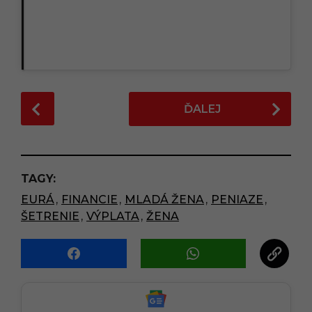
P
ĎALEJ
o
s
t
P
TAGY:
a
EURÁ
,
FINANCIE
,
MLADÁ ŽENA
,
PENIAZE
,
g
ŠETRENIE
,
VÝPLATA
,
ŽENA
i
n
a
t
i