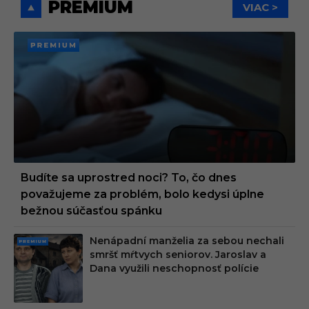
PREMIUM
VIAC >
PREMI
UM
Budíte sa uprostred noci? To, čo dnes
považujeme za problém, bolo kedysi úplne
bežnou súčasťou spánku
Nenápadní manželia za sebou nechali
PRE
smršť mŕtvych seniorov. Jaroslav a
MIU
Dana využili neschopnosť polície
M