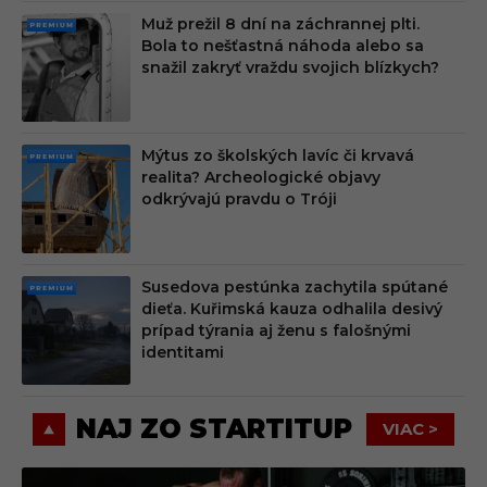
Muž prežil 8 dní na záchrannej plti.
PRE
Bola to nešťastná náhoda alebo sa
MIU
snažil zakryť vraždu svojich blízkych?
M
Mýtus zo školských lavíc či krvavá
PRE
realita? Archeologické objavy
MIU
odkrývajú pravdu o Tróji
M
Susedova pestúnka zachytila spútané
PRE
dieťa. Kuřimská kauza odhalila desivý
MIU
prípad týrania aj ženu s falošnými
M
identitami
NAJ ZO STARTITUP
VIAC >