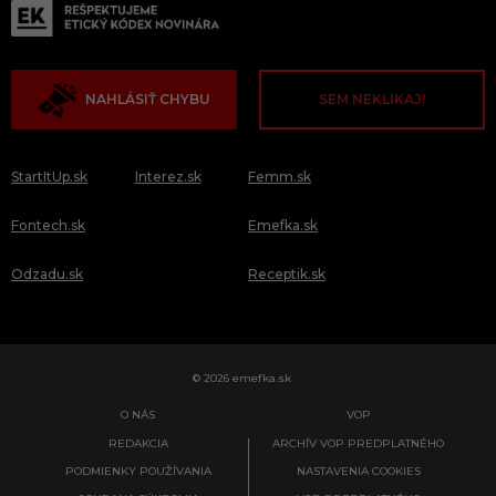
NAHLÁSIŤ CHYBU
SEM NEKLIKAJ!
StartItUp.sk
Interez.sk
Femm.sk
Fontech.sk
Emefka.sk
Odzadu.sk
Receptik.sk
© 2026 emefka.sk
O NÁS
VOP
REDAKCIA
ARCHÍV VOP PREDPLATNÉHO
PODMIENKY POUŽÍVANIA
NASTAVENIA COOKIES