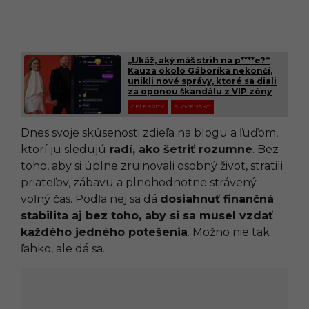
„Ukáž, aký máš strih na p****e?“
Kauza okolo Gáboríka nekončí,
unikli nové správy, ktoré sa diali
za oponou škandálu z VIP zóny
CELEBRITY
SLOVENSKO
Dnes svoje skúsenosti zdieľa na blogu a ľuďom,
ktorí ju sledujú
radí, ako šetriť rozumne
. Bez
toho, aby si úplne zruinovali osobný život, stratili
priateľov, zábavu a plnohodnotne strávený
voľný čas. Podľa nej sa dá
dosiahnuť finančná
stabilita aj bez toho, aby si sa musel vzdať
každého jedného potešenia
. Možno nie tak
ľahko, ale dá sa.