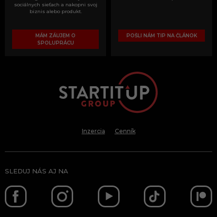
sociálnych sieťach a nakopni svoj
biznis alebo produkt.
MÁM ZÁUJEM O
POŠLI NÁM TIP NA ČLÁNOK
SPOLUPRÁCU
Inzercia
Cenník
SLEDUJ NÁS AJ NA