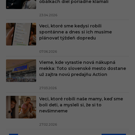
obálkach diel poriadne klamali
23.04.2026
Veci, ktoré sme kedysi robili
spontánne a dnes si ich musíme
plánovať týždeň dopredu
07.06.2026
Vieme, kde vyrastie nová nákupná
mekka: Toto slovenské mesto dostane
už zajtra novú predajňu Action
27.03.2026
Veci, ktoré robili naše mamy, keď sme
boli deti, a mysleli si, že si to
nevšimneme
27.02.2026