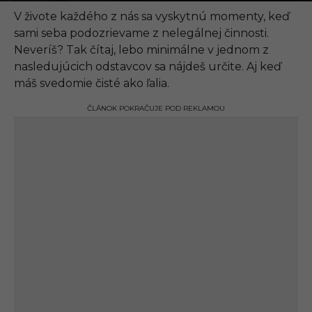
.
0
V živote každého z nás sa vyskytnú momenty, keď
9
sami seba podozrievame z nelegálnej činnosti.
.
2
Neveríš? Tak čítaj, lebo minimálne v jednom z
0
nasledujúcich odstavcov sa nájdeš určite. Aj keď
2
1
máš svedomie čisté ako ľalia.
,
1
ČLÁNOK POKRAČUJE POD REKLAMOU
3
:
1
9