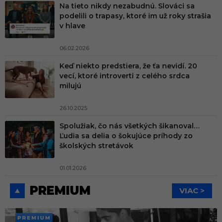
Na tieto nikdy nezabudnú. Slováci sa
podelili o trapasy, ktoré im už roky strašia
v hlave
06.02.2026
Keď niekto predstiera, že ťa nevidí. 20
vecí, ktoré introverti z celého srdca
milujú
26.10.2025
Spolužiak, čo nás všetkých šikanoval…
Ľudia sa delia o šokujúce príhody zo
školských stretávok
01.01.2026
PREMIUM
VIAC >