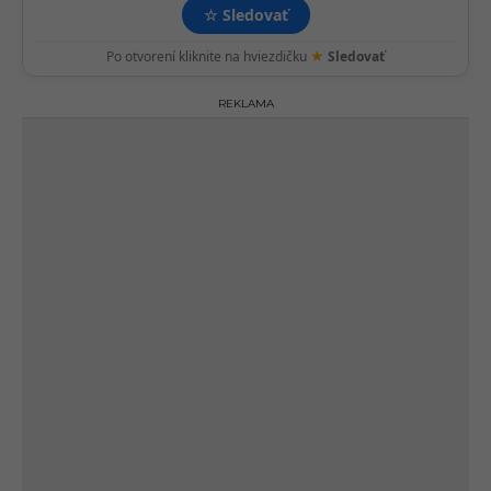
☆
Sledovať
★
Po otvorení kliknite na hviezdičku
Sledovať
REKLAMA