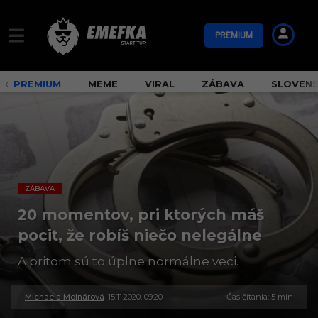
PREMIUM
PREMIUM
MEME
VIRAL
ZÁBAVA
SLOVEN
ZÁBAVA
20 momentov, pri ktorých máš
pocit, že robíš niečo nelegálne
A pritom sú to úplne normálne veci.
Michaela Molnárová
15.11.2020, 09:20
3
Čas čítania: 5 min
0