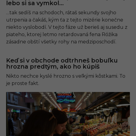
lebo si sa vymkol…
…tak sedíš na schodoch, rátaš sekundy svojho
utrpenia a čakáš, kým ťa z tejto mizérie konečne
niekto vyslobodí. V tejto fáze už berieš aj susedu z
piateho, ktorej letmo retardovaná fena Róžika
zásadne obští všetky rohy na medziposchodí.
Keď si v obchode odtrhneš bobuľku
hrozna predtým, ako ho kúpiš
Nikto nechce kyslé hrozno s veľkými kôstkami. To
je proste fakt.