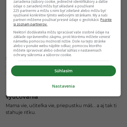
zariadenia (súbory cookie, jedinečné identifikátory a ďalšie
údaje o zariadení) môžu byť ukladané a používané
225 partnermi a môžu s nimi byť zdieľané alebo môžu byť
využívané konkrétne týmito webovými stránkami. My a naši
partneri môžeme používať presné údaje o geolokácii.
Pozrite
si zoznam partnerov.
Niektorí dodávatelia môžu spracúvať vaše osobné údaje na
základe oprávneného záujmu, proti ktorému môžete vzniesť
námietku pomocou možností nižšie. Dole na tejto stránke
alebo v ponuke webu nájdite odkaz, pomocou ktorého
môžete spravovať alebo odvolať súhlas v nastaveniach
Keď zrušíš predplatné tesne pred
ochrany súkromia a súborov cookie.
skončením skúšobného obdobia
Nikdy si nemal v pláne to reálne začať platiť.
Súhlasím
Netvár sa, že hej.
Nastavenia
Keď odchádzaš zo školy uprostred
vyučovania
Mama vie, učiteľka vie, priepustku máš… a aj tak ti
sťahuje riťku.