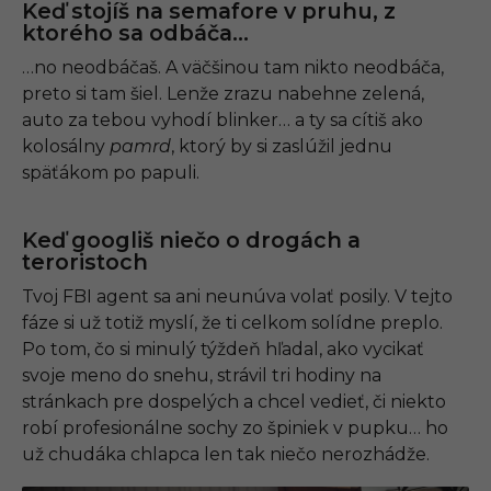
Keď stojíš na semafore v pruhu, z
ktorého sa odbáča…
…no neodbáčaš. A väčšinou tam nikto neodbáča,
preto si tam šiel. Lenže zrazu nabehne zelená,
auto za tebou vyhodí blinker… a ty sa cítiš ako
kolosálny
pamrd
, ktorý by si zaslúžil jednu
späťákom po papuli.
Keď googliš niečo o drogách a
teroristoch
Tvoj FBI agent sa ani neunúva volať posily. V tejto
fáze si už totiž myslí, že ti celkom solídne preplo.
Po tom, čo si minulý týždeň hľadal, ako vycikať
svoje meno do snehu, strávil tri hodiny na
stránkach pre dospelých a chcel vedieť, či niekto
robí profesionálne sochy zo špiniek v pupku… ho
už chudáka chlapca len tak niečo nerozhádže.