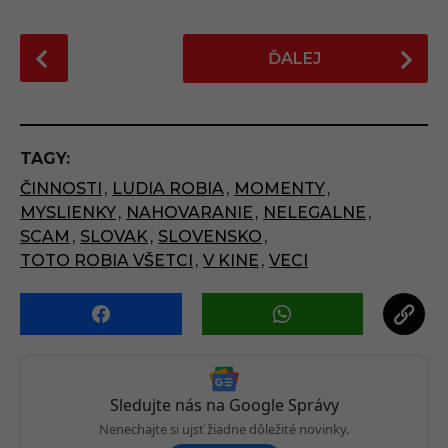
P
ĎALEJ
o
s
t
P
TAGY:
a
ČINNOSTI
,
LUDIA ROBIA
,
MOMENTY
,
g
MYSLIENKY
,
NAHOVARANIE
,
NELEGALNE
,
i
SCAM
,
SLOVAK
,
SLOVENSKO
,
n
TOTO ROBIA VŠETCI
,
V KINE
,
VECI
a
t
i
o
n
Sledujte nás na Google Správy
Nenechajte si ujsť žiadne dôležité novinky.