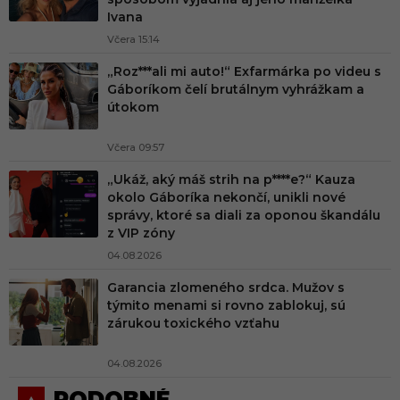
Ivana
Včera 15:14
„Roz***ali mi auto!“ Exfarmárka po videu s
Gáboríkom čelí brutálnym vyhrážkam a
útokom
Včera 09:57
„Ukáž, aký máš strih na p****e?“ Kauza
okolo Gáboríka nekončí, unikli nové
správy, ktoré sa diali za oponou škandálu
z VIP zóny
04.08.2026
Garancia zlomeného srdca. Mužov s
týmito menami si rovno zablokuj, sú
zárukou toxického vzťahu
04.08.2026
PODOBNÉ