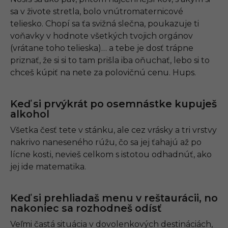
sa v živote stretla, bolo vnútromaternicové
teliesko. Chopí sa ťa svižná slečna, poukazuje ti
voňavky v hodnote všetkých tvojich orgánov
(vrátane toho telieska)… a tebe je dosť trápne
priznať, že si si to tam prišla iba oňuchať, lebo si to
chceš kúpiť na nete za polovičnú cenu. Hups.
Keď si prvýkrát po osemnástke kupuješ
alkohol
Všetka česť tete v stánku, ale cez vrásky a tri vrstvy
nakrivo naneseného rúžu, čo sa jej ťahajú až po
lícne kosti, nevieš celkom s istotou odhadnúť, ako
jej ide matematika.
Keď si prehliadaš menu v reštaurácii, no
nakoniec sa rozhodneš odísť
Veľmi častá situácia v dovolenkových destináciách,