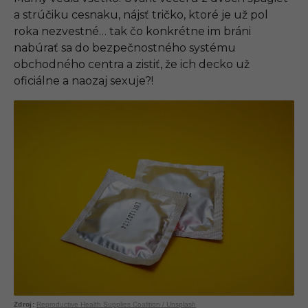
a strúčiku cesnaku, nájsť tričko, ktoré je už pol
roka nezvestné… tak čo konkrétne im bráni
nabúrať sa do bezpečnostného systému
obchodného centra a zistiť, že ich decko už
oficiálne a naozaj sexuje?!
Reproductive Health Supplies Coalition / Unsplash