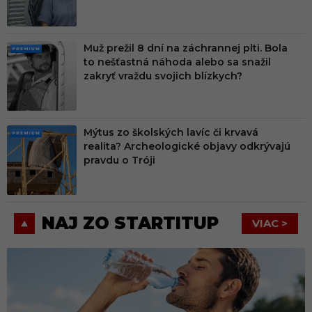
M
Muž prežil 8 dní na záchrannej plti. Bola
PRE
to nešťastná náhoda alebo sa snažil
MIU
zakryť vraždu svojich blízkych?
M
Mýtus zo školských lavíc či krvavá
PRE
realita? Archeologické objavy odkrývajú
MIU
pravdu o Tróji
M
NAJ ZO STARTITUP
VIAC >