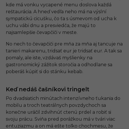
kde má vonku vycapené menu doslova každá
reštaurácia. A hneď vedľa neho má na výslní
sympatickú cicušku, čo ťa s úsmevom od ucha k
uchu vábi dnu a presviedča, že majú to
najsamlepšie čevapčiči v meste.
No nech to čevapčiči pre mňa za mňa aj tancuje na
tanieri makarenu, tridsať eur je tridsať eur. A tak sa
pomaly, ale iste, vzdávaš myšlienky na
gastronomický zážitok storočia a odhodlane sa
poberáš kúpiť si do stánku kebab.
Keď nedáš čašníkovi tringelt
Po dvadsiatich minútach intenzívneho ťukania do
mobilu a troch teatrálnych povzdychoch sa
konečne uráčil zdvihnúť ctenú prdel a robiť si
svoju prácu. Sviňa pred porážkou má v tvári viac
entuziazmu a on má ešte toľko chochmesu, že