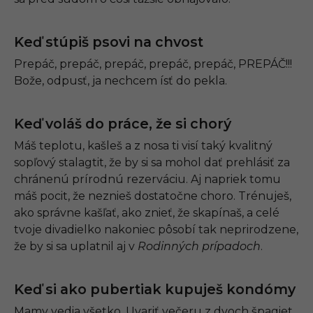
Keď stúpiš psovi na chvost
Prepáč, prepáč, prepáč, prepáč, prepáč, PREPÁČ!!!
Bože, odpusť, ja nechcem ísť do pekla.
Keď voláš do práce, že si chorý
Máš teplotu, kašleš a z nosa ti visí taký kvalitný
sopľový stalagtit, že by si sa mohol dať prehlásiť za
chránenú prírodnú rezerváciu. Aj napriek tomu
máš pocit, že neznieš dostatočne choro. Trénuješ,
ako správne kašľať, ako znieť, že skapínaš, a celé
tvoje divadielko nakoniec pôsobí tak neprirodzene,
že by si sa uplatnil aj v
Rodinných prípadoch
.
Keď si ako pubertiak kupuješ kondómy
Mamy vedia všetko. Uvariť večeru z dvoch špagiet