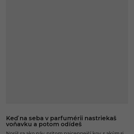
Keď na seba v parfumérii nastriekaš
voňavku a potom odídeš
Nosíš sa ako páv, pritom najcennejší kov, s akým si