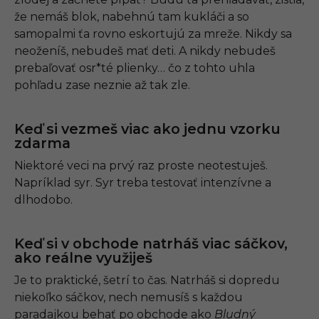
že nemáš blok, nabehnú tam kukláči a so
samopalmi ťa rovno eskortujú za mreže. Nikdy sa
neoženíš, nebudeš mať deti. A nikdy nebudeš
prebaľovať osr*té plienky… čo z tohto uhla
pohľadu zase neznie až tak zle.
Keď si vezmeš viac ako jednu vzorku
zdarma
Niektoré veci na prvý raz proste neotestuješ.
Napríklad syr. Syr treba testovať intenzívne a
dlhodobo.
Keď si v obchode natrháš viac sáčkov,
ako reálne využiješ
Je to praktické, šetrí to čas. Natrháš si dopredu
niekoľko sáčkov, nech nemusíš s každou
paradajkou behať po obchode ako
Bludný