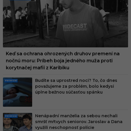
PREMI
UM
Keď sa ochrana ohrozených druhov premení na
nočnú moru: Príbeh boja jedného muža proti
korytnačej mafii z Karibiku
Budíte sa uprostred noci? To, čo dnes
PRE
považujeme za problém, bolo kedysi
MIU
úplne bežnou súčasťou spánku
M
Nenápadní manželia za sebou nechali
PRE
smršť mŕtvych seniorov. Jaroslav a Dana
MIU
využili neschopnosť polície