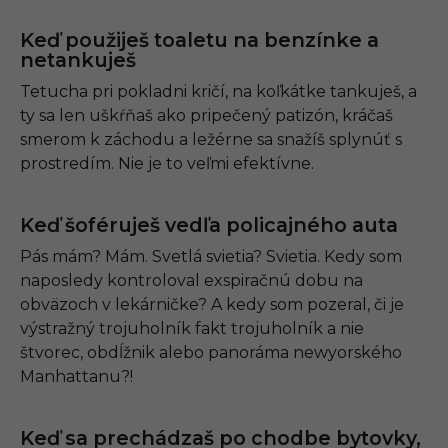
Keď použiješ toaletu na benzínke a
netankuješ
Tetucha pri pokladni kričí, na koľkátke tankuješ, a
ty sa len uškŕňaš ako pripečený patizón, kráčaš
smerom k záchodu a ležérne sa snažíš splynúť s
prostredím. Nie je to veľmi efektívne.
Keď šoféruješ vedľa policajného auta
Pás mám? Mám. Svetlá svietia? Svietia. Kedy som
naposledy kontroloval exspiračnú dobu na
obväzoch v lekárničke? A kedy som pozeral, či je
výstražný trojuholník fakt trojuholník a nie
štvorec, obdĺžnik alebo panoráma newyorského
Manhattanu?!
Keď sa prechádzaš po chodbe bytovky,