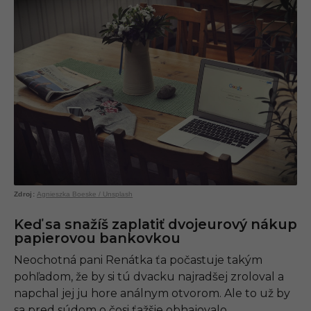
Agnieszka Boeske / Unsplash
Keď sa snažíš zaplatiť dvojeurový nákup
papierovou bankovkou
Neochotná pani Renátka ťa počastuje takým
pohľadom, že by si tú dvacku najradšej zroloval a
napchal jej ju hore análnym otvorom. Ale to už by
sa pred súdom o čosi ťažšie obhajovalo.