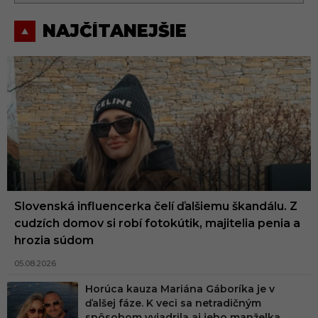
NAJČÍTANEJŠIE
Slovenská influencerka čelí ďalšiemu škandálu. Z
cudzích domov si robí fotokútik, majitelia penia a
hrozia súdom
05.08.2026
Horúca kauza Mariána Gáboríka je v
ďalšej fáze. K veci sa netradičným
spôsobom vyjadrila aj jeho manželka