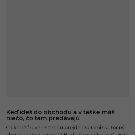
Keď ideš do obchodu a v taške máš
niečo, čo tam predávajú
Čo keď zároveň s tebou prejde dverami skutočný
zlodej a začnete pípať? Budú ťa prehľadávať, zistia,