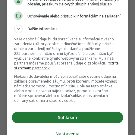
obsahu, prieskum cieľových skupín a vývoj služieb
Uchovávanie alebo prístup k informáciám na zariadení
Ďalšie informácie
Vaše osobné údaje budú spracúvané a informácie z vášho
zariadenia (súbory cookie, jedinečné identifikátory a ďalšie
údaje o zariadení) môžu byť ukladané a používané
225 partnermi a môžu s nimi byť zdieľané alebo môžu byť
využívané konkrétne týmito webovými stránkami. My a naši
partneri môžeme používať presné údaje o geolokácii.
Pozrite
si zoznam partnerov.
Niektorí dodávatelia môžu spracúvať vaše osobné údaje na
základe oprávneného záujmu, proti ktorému môžete vzniesť
námietku pomocou možností nižšie. Dole na tejto stránke
alebo v ponuke webu nájdite odkaz, pomocou ktorého
môžete spravovať alebo odvolať súhlas v nastaveniach
ochrany súkromia a súborov cookie.
Súhlasím
Nastavenia