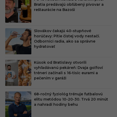
Bratia predávajú obľúbený pivovar a
reštaurácie na Bazoši
Slovákov čakajú 40-stupňové
horúčavy: Pitie čistej vody nestačí.
Odborníci radia, ako sa správne
hydratovať
Kúsok od Bratislavy otvorili
vyhľadávanú pekáreň: Dvaja golfoví
tréneri začínali s 16-tisíc eurami a
pečením v garáži
68-ročný fyziológ trénuje futbalovú
elitu metódou 10-20-30. Trvá 20 minút
a nahradí hodiny behu