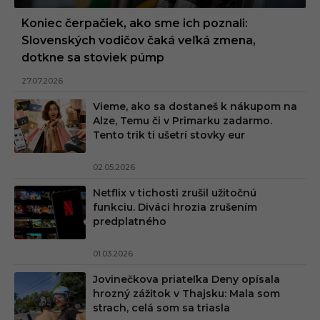
Koniec čerpačiek, ako sme ich poznali:
Slovenských vodičov čaká veľká zmena,
dotkne sa stoviek púmp
27.07.2026
Vieme, ako sa dostaneš k nákupom na
Alze, Temu či v Primarku zadarmo.
Tento trik ti ušetrí stovky eur
02.05.2026
Netflix v tichosti zrušil užitočnú
funkciu. Diváci hrozia zrušením
predplatného
01.03.2026
Jovinečkova priateľka Deny opísala
hrozný zážitok v Thajsku: Mala som
strach, celá som sa triasla