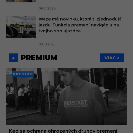
09.01.2026
Waze má novinku, ktorá ti zjednoduší
jazdu. Funkcia premení navigáciu na
tvojho spolujazdca
08.10.2025
PREMIUM
VIAC >
PREMI
UM
Keď sa ochrana ohrozených druhov premení