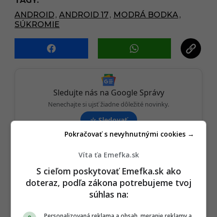
TAGY:
a
ANDROID
,
ANDROID 17
,
MODRÁ BODKA
,
g
SÚKROMIE
i
n
a
t
i
Sledujte nás na Google Správy
o
Nenechajte si ujsť žiadne dôležité novinky.
n
☆
Sledovať
Pokračovať s nevyhnutnými cookies →
★
Po otvorení kliknite na hviezdičku
Sledovať
Víta ťa Emefka.sk
REKLAMA
S cieľom poskytovať Emefka.sk ako
doteraz, podľa zákona potrebujeme tvoj
súhlas na:
Personalizovaná reklama a obsah, meranie reklamy a