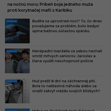
na nočnú moru: Príbeh boja jedného muža
proti korytnačej mafii z Karibiku
Budíte sa uprostred noci? To, čo dnes
PRE
považujeme za problém, bolo kedysi
MIU
úplne bežnou súčasťou spánku
M
Nenápadní manželia za sebou nechali
PRE
smršť mŕtvych seniorov. Jaroslav a
MIU
Dana využili neschopnosť polície
M
Muž prežil 8 dní na záchrannej plti.
PRE
Bola to nešťastná náhoda alebo sa
MIU
snažil zakryť vraždu svojich blízkych?
M