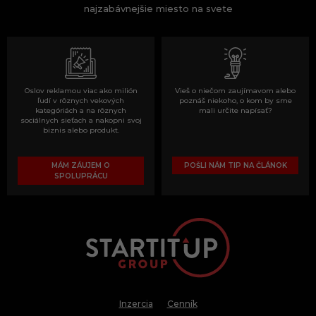
najzabávnejšie miesto na svete
Oslov reklamou viac ako milión
Vieš o niečom zaujímavom alebo
ľudí v rôznych vekových
poznáš niekoho, o kom by sme
kategóriách a na rôznych
mali určite napísať?
sociálnych sieťach a nakopni svoj
biznis alebo produkt.
MÁM ZÁUJEM O
POŠLI NÁM TIP NA ČLÁNOK
SPOLUPRÁCU
Inzercia
Cenník