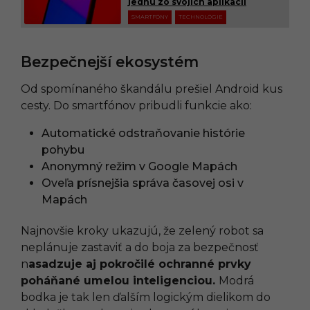
jednu zo svojich aplikácií
SMARTFÓNY
TECHNOLÓGIE
Bezpečnejší ekosystém
Od spomínaného škandálu prešiel Android kus
cesty. Do smartfónov pribudli funkcie ako:
Automatické odstraňovanie histórie
pohybu
Anonymný režim v Google Mapách
Oveľa prísnejšia správa časovej osi v
Mapách
Najnovšie kroky ukazujú, že zelený robot sa
neplánuje zastaviť a do boja za bezpečnosť
n
asadzuje aj pokročilé ochranné prvky
poháňané umelou inteligenciou.
Modrá
bodka je tak len ďalším logickým dielikom do