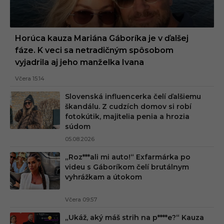
Horúca kauza Mariána Gáboríka je v ďalšej
fáze. K veci sa netradičným spôsobom
vyjadrila aj jeho manželka Ivana
Včera 15:14
Slovenská influencerka čelí ďalšiemu
škandálu. Z cudzích domov si robí
fotokútik, majitelia penia a hrozia
súdom
05.08.2026
„Roz***ali mi auto!“ Exfarmárka po
videu s Gáboríkom čelí brutálnym
vyhrážkam a útokom
Včera 09:57
„Ukáž, aký máš strih na p****e?“ Kauza