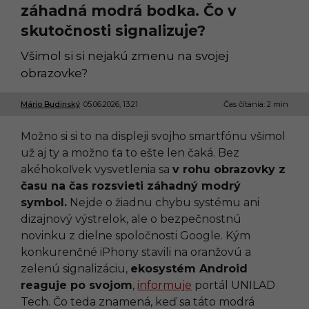
záhadná modrá bodka. Čo v
skutočnosti signalizuje?
Všimol si si nejakú zmenu na svojej
obrazovke?
Mário Budinský
05.06.2026, 13:21
0
Čas čítania: 2 min
5
.
Možno si si to na displeji svojho smartfónu všimol
0
6
už aj ty a možno ťa to ešte len čaká. Bez
.
akéhokoľvek vysvetlenia sa
v rohu obrazovky z
2
0
času na čas rozsvieti záhadný modrý
2
symbol.
Nejde o žiadnu chybu systému ani
6
,
dizajnový výstrelok, ale o bezpečnostnú
1
novinku z dielne spoločnosti Google. Kým
3
:
konkurenčné iPhony stavili na oranžovú a
2
zelenú signalizáciu,
ekosystém Android
1
reaguje po svojom
,
informuje
portál UNILAD
Tech. Čo teda znamená, keď sa táto modrá