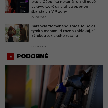
okolo Gáboríka nekončí, unikli nové
správy, ktoré sa diali za oponou
škandálu z VIP zóny
04.08.2026
Garancia zlomeného srdca. Mužov s
týmito menami si rovno zablokuj, sú
zárukou toxického vzťahu
04.08.2026
PODOBNÉ