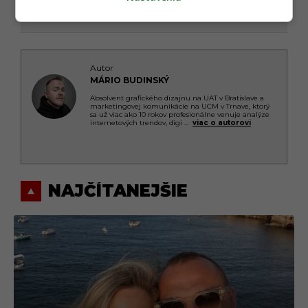
Autor
MÁRIO BUDINSKÝ
Absolvent grafického dizajnu na UAT v Bratislave a
marketingovej komunikácie na UCM v Trnave, ktorý
sa už viac ako 10 rokov profesionálne venuje analýze
internetových trendov, digi
...
viac o autorovi
NAJČÍTANEJŠIE