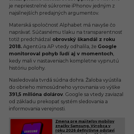
je nepriestrelné súkromie iPhonov jedným z
najsilnejších predajných argumentov.
Materská spoločnosť Alphabet má navyše čo
naprávať. Súčasnému tlaku na transparentnosť
totiž predchádzal
obrovský škandál z roku
2018.
Agentúra AP vtedy odhalila, že
Google
monitoroval pohyb ľudí aj v momentoch
,
kedy mali v nastaveniach kompletne vypnutú
históriu polohy.
Nasledovala tvrdá súdna dohra. Žaloba vyústila
do obrieho mimosúdneho vyrovnania vo výške
391,5 milióna dolárov
. Google sa vtedy zaviazal
od základu prekopať systém sledovania a
informovania verejnosti.
Zmena pre majiteľov mobilov
značky Samsung. Výrobca v
roku 2026 definitívne odstaví