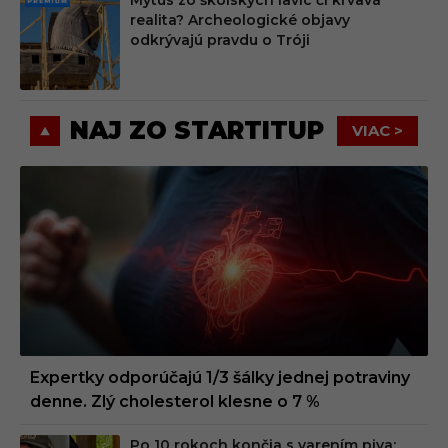
Mýtus zo školských lavíc či krvavá
PRE
realita? Archeologické objavy
MIU
odkrývajú pravdu o Tróji
M
NAJ ZO STARTITUP
VIAC >
Expertky odporúčajú 1/3 šálky jednej potraviny
denne. Zlý cholesterol klesne o 7 %
Po 10 rokoch končia s varením piva: