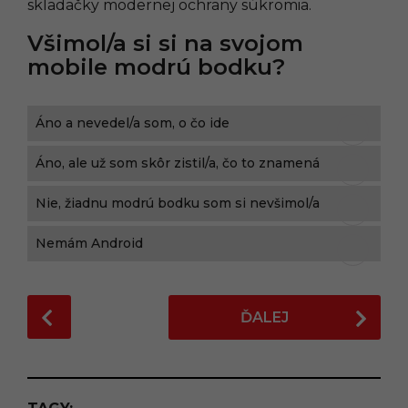
skladačky modernej ochrany súkromia.
Všimol/a si si na svojom
mobile modrú bodku?
Áno a nevedel/a som, o čo ide
Áno, ale už som skôr zistil/a, čo to znamená
Nie, žiadnu modrú bodku som si nevšimol/a
Nemám Android
P
ĎALEJ
o
s
t
P