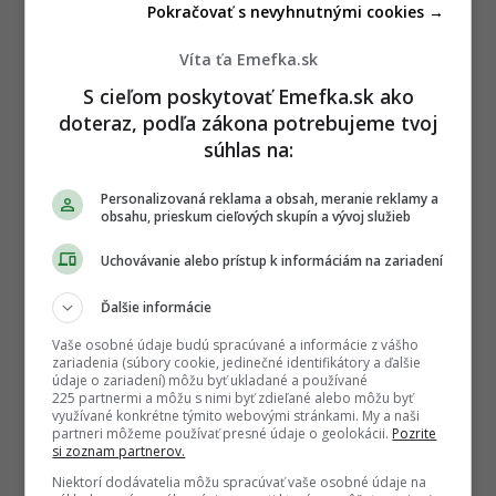
n
Pokračovať s nevyhnutnými cookies →
a
t
Víta ťa Emefka.sk
i
Sledujte nás na Google Správy
S cieľom poskytovať Emefka.sk ako
o
Nenechajte si ujsť žiadne dôležité novinky.
doteraz, podľa zákona potrebujeme tvoj
n
súhlas na:
☆
Sledovať
★
Po otvorení kliknite na hviezdičku
Sledovať
Personalizovaná reklama a obsah, meranie reklamy a
obsahu, prieskum cieľových skupín a vývoj služieb
REKLAMA
Uchovávanie alebo prístup k informáciám na zariadení
Ďalšie informácie
Vaše osobné údaje budú spracúvané a informácie z vášho
zariadenia (súbory cookie, jedinečné identifikátory a ďalšie
údaje o zariadení) môžu byť ukladané a používané
225 partnermi a môžu s nimi byť zdieľané alebo môžu byť
využívané konkrétne týmito webovými stránkami. My a naši
partneri môžeme používať presné údaje o geolokácii.
Pozrite
si zoznam partnerov.
Niektorí dodávatelia môžu spracúvať vaše osobné údaje na