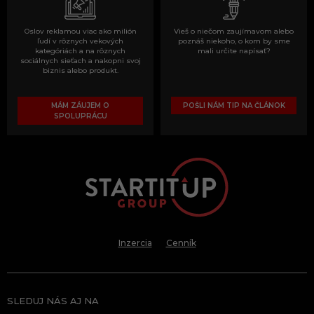
Oslov reklamou viac ako milión
Vieš o niečom zaujímavom alebo
ľudí v rôznych vekových
poznáš niekoho, o kom by sme
kategóriách a na rôznych
mali určite napísať?
sociálnych sieťach a nakopni svoj
biznis alebo produkt.
MÁM ZÁUJEM O
POŠLI NÁM TIP NA ČLÁNOK
SPOLUPRÁCU
Inzercia
Cenník
SLEDUJ NÁS AJ NA