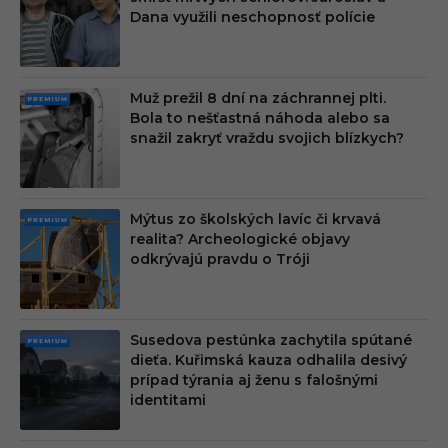
MIU
Dana využili neschopnosť polície
M
Muž prežil 8 dní na záchrannej plti.
PRE
Bola to nešťastná náhoda alebo sa
MIU
snažil zakryť vraždu svojich blízkych?
M
Mýtus zo školských lavíc či krvavá
PRE
realita? Archeologické objavy
MIU
odkrývajú pravdu o Tróji
M
Susedova pestúnka zachytila spútané
PRE
dieťa. Kuřimská kauza odhalila desivý
MIU
prípad týrania aj ženu s falošnými
M
identitami