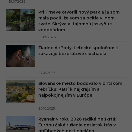
19.07.2026
Pri Trnave otvorili nový park a ja som
mala pocit, že som sa ocitla v inom
svete. Skrýva aj tajomnú jaskyňu s
vodopádom
06.05.2026
Žiadne AirPody. Letecké spoločnosti
zakazujú bezdrôtové slúchadlá
07.03.2026
Slovenské mesto bodovalo v britskom
rebríčku: Patrí k najkrajším a
najpokojnejším v Európe
20.10.2025
Ryanair v roku 2026 radikálne škrtá:
Európu čaká rušenie desiatok trás v
obľúbených destináciách