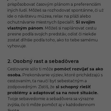
prispôsobovať časovým plánom a preferenciám
iných ľudí. Môžeš sa rozhodovať spontánne, či už
ide o návštevu múzea, relax na pláži alebo
ochutnávanie miestnych špecialít.
Si svojím
vlastným pánom
. Môžeš si naplánovať cestu
presne podľa svojich predstáv, odísť či niekde
zostať dlhšie podľa toho, ako to tebe samému
vyhovuje.
2. Osobný rast a sebadôvera
Cestovanie sólo ti môže
pomôcť rozvíjať sa ako
osoba.
Prekonávanie výziev, ktoré prichádzajú s
cestovaním, ťa naučí byť sebestačným a
zodpovedným. Zistíš, že
si schopný riešiť
problémy a adaptovať sa na nové situácie.
Tvoje sebavedomie a sebadôvera sa výrazne
zvýšia, čo ti môže pomôcť aj v každodennom
živote.