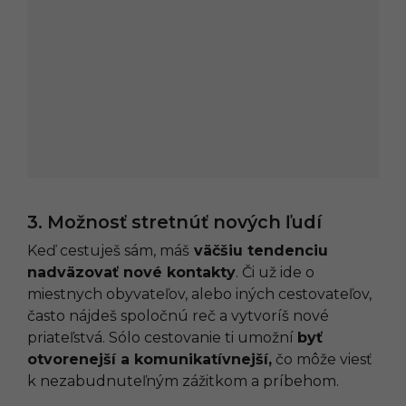
3. Možnosť stretnúť nových ľudí
Keď cestuješ sám, máš
väčšiu tendenciu
nadväzovať nové kontakty
. Či už ide o
miestnych obyvateľov, alebo iných cestovateľov,
často nájdeš spoločnú reč a vytvoríš nové
priateľstvá. Sólo cestovanie ti umožní
byť
otvorenejší a komunikatívnejší,
čo môže viesť
k nezabudnuteľným zážitkom a príbehom.