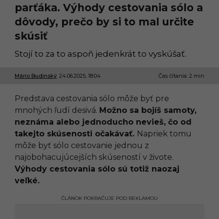
parťáka. Výhody cestovania sólo a
dôvody, prečo by si to mal určite
skúsiť
Stojí to za to aspoň jedenkrát to vyskúšať.
Mário Budinský
24.06.2025, 18:04
2
Čas čítania: 2 min
4
.
Predstava cestovania sólo môže byť pre
0
6
mnohých ľudí desivá.
Možno sa bojíš samoty,
.
neznáma alebo jednoducho nevieš, čo od
2
0
takejto skúsenosti očakávať.
Napriek tomu
2
môže byť sólo cestovanie jednou z
5
,
najobohacujúcejších skúseností v živote.
1
Výhody cestovania sólo sú totiž naozaj
8
:
veľké.
0
4
ČLÁNOK POKRAČUJE POD REKLAMOU