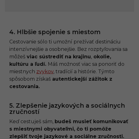
4. Hlbšie spojenie s miestom
Cestovanie sólo ti umožní prežívať destináciu
intenzívnejšie a osobnejšie. Bez rozptyľovania sa
môžeš
viac sústrediť na krajinu
,
okolie,
kultúru a ľudí.
Máš možnosť viac sa ponoriť do
miestnych
zvykov
, tradícií a histórie. Týmto
spôsobom získaš
autentickejší zážitok z
cestovania.
5. Zlepšenie jazykových a sociálnych
zručností
Keď cestuješ sám,
budeš musieť komunikovať
s miestnymi obyvateľmi, čo ti pomôže
zlepšiť tvoje jazykové a sociálne zručnosti.