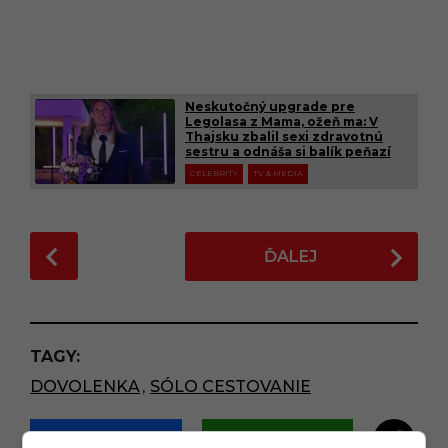
Neskutočný upgrade pre
Legolasa z Mama, ožeň ma: V
Thajsku zbalil sexi zdravotnú
sestru a odnáša si balík peňazí
CELEBRITY
TV & MEDIA
P
ĎALEJ
o
s
t
P
TAGY:
a
DOVOLENKA
,
SÓLO CESTOVANIE
g
i