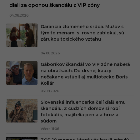
diali za oponou škandálu z VIP zóny
04.08.2026
Garancia zlomeného srdca. Mužov s
týmito menami si rovno zablokuj, sú
zárukou toxického vzťahu
04.08.2026
Gáboríkov škandál vo VIP zóne naberá
na obrátkach: Do drsnej kauzy
nečakane vstúpil aj multiotecko Boris
Kollár
03.08.2026
Slovenská influencerka čelí ďalšiemu
škandálu. Z cudzích domov si robí
fotokútik, majitelia penia a hrozia
súdom
Včera 11:06