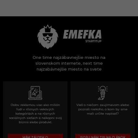
One time najzábavnejšie miesto na
slovenskom internete, next time
najzabávnejšie miesto na svete
Oslov reklamou viac ako milión
Vieš o niečom zaujímavom alebo
ľudí v rôznych vekových
poznáš niekoho, o kom by sme
kategóriách a na rôznych
mali určite napísať?
sociálnych sieťach a nakopni svoj
biznis alebo produkt.
MÁM ZÁUJEM O
POŠLI NÁM TIP NA ČLÁNOK