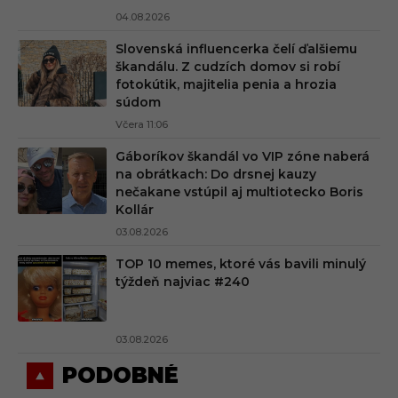
04.08.2026
Slovenská influencerka čelí ďalšiemu
škandálu. Z cudzích domov si robí
fotokútik, majitelia penia a hrozia
súdom
Včera 11:06
Gáboríkov škandál vo VIP zóne naberá
na obrátkach: Do drsnej kauzy
nečakane vstúpil aj multiotecko Boris
Kollár
03.08.2026
TOP 10 memes, ktoré vás bavili minulý
týždeň najviac #240
03.08.2026
PODOBNÉ