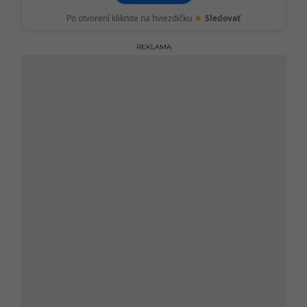
★
Po otvorení kliknite na hviezdičku
Sledovať
REKLAMA