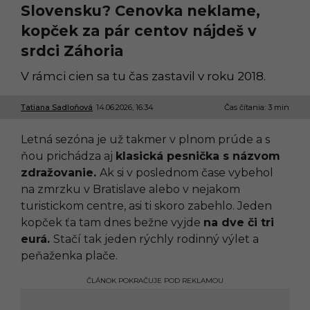
Slovensku? Cenovka neklame,
kopček za pár centov nájdeš v
srdci Záhoria
V rámci cien sa tu čas zastavil v roku 2018.
Tatiana Sadloňová
14.06.2026, 16:34
1
Čas čítania: 3 min
4
.
Letná sezóna je už takmer v plnom prúde a s
0
6
ňou prichádza aj
klasická pesnička s názvom
.
zdražovanie.
Ak si v poslednom čase vybehol
2
0
na zmrzku v Bratislave alebo v nejakom
2
turistickom centre, asi ti skoro zabehlo. Jeden
6
,
kopček ťa tam dnes bežne vyjde
na dve či tri
1
eurá.
Stačí tak jeden rýchly rodinný výlet a
0
:
peňaženka plače.
0
2
ČLÁNOK POKRAČUJE POD REKLAMOU