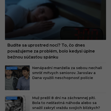
PREMI
UM
Budíte sa uprostred noci? To, čo dnes
považujeme za problém, bolo kedysi úplne
bežnou súčasťou spánku
Nenápadní manželia za sebou nechali
PRE
smršť mŕtvych seniorov. Jaroslav a
MIU
Dana využili neschopnosť polície
M
Muž prežil 8 dní na záchrannej plti.
PRE
Bola to nešťastná náhoda alebo sa
MIU
snažil zakryť vraždu svojich blízkych?