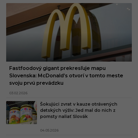
Fastfoodový gigant prekresľuje mapu
Slovenska: McDonald’s otvorí v tomto meste
svoju prvú prevádzku
03.02.2026
Šokujúci zvrat v kauze otrávených
detských výživ: Jed mal do nich z
pomsty naliať Slovák
04.05.2026