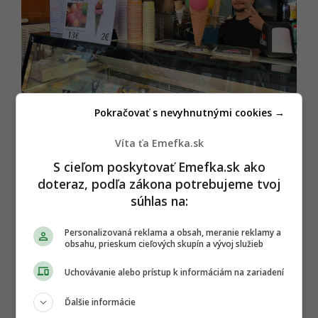
Pokračovať s nevyhnutnými cookies →
Redakcia/EMEFKA
Víta ťa Emefka.sk
Dal by si si túto senickú
S cieľom poskytovať Emefka.sk ako
zmrzlinu?
doteraz, podľa zákona potrebujeme tvoj
súhlas na:
Och, áno a hneď!
Personalizovaná reklama a obsah, meranie reklamy a
obsahu, prieskum cieľových skupín a vývoj služieb
Nie som z toho nahypovaný/á
Uchovávanie alebo prístup k informáciám na zariadení
Absolútne ma to neláka
Ďalšie informácie
Chodím sem na zmrzku pravidelne