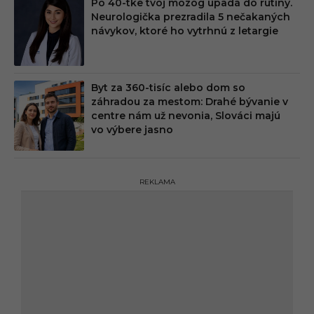
Po 40-tke tvoj mozog upadá do rutiny.
Neurologička prezradila 5 nečakaných
návykov, ktoré ho vytrhnú z letargie
Byt za 360-tisíc alebo dom so
záhradou za mestom: Drahé bývanie v
centre nám už nevonia, Slováci majú
vo výbere jasno
REKLAMA