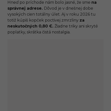
Hneď po príchode nám bolo jasné, že sme
na
správnej adrese.
Dôvod je v dnešnej dobe
vysokých cien totálny úlet. Aj v roku 2026 tu
totiž kúpiš kopček poctivej zmrzliny
za
neskutočných 0,80 €.
Žiadne triky ani skryté
poplatky, skrátka čistá nostalgia.