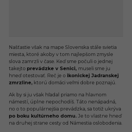
Našťastie však na mape Slovenska stále svietia
miesta, ktoré akoby v tom najlepšom zmysle
slova zamrzli v čase. Keď sme počuli o jednej
takejto
prevádzke v Senici,
museli sme ju
hneď otestovať. Reč je o
ikonickej Jadranskej
zmrzline,
ktorú domáci veľmi dobre poznajú.
Ak by si ju však hľadal priamo na hlavnom
námestí, úplne nepochodíš. Táto nenápadná,
no o to populárnejšia prevádzka, sa totiž ukrýva
po boku kultúrneho domu.
Je to vlastne hneď
na druhej strane cesty od Námestia oslobodenia.