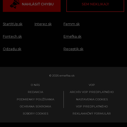
NAHLÁSIŤ CHYBU
SEM NEKLIKAJ!
StartItUp.sk
Interez.sk
Femm.sk
Fontech.sk
Emefka.sk
Odzadu.sk
Receptik.sk
© 2026 emefka.sk
O NÁS
VOP
REDAKCIA
ARCHÍV VOP PREDPLATNÉHO
PODMIENKY POUŽÍVANIA
NASTAVENIA COOKIES
OCHRANA SÚKROMIA
VOP PREDPLATNÉHO
SÚBORY COOKIES
REKLAMAČNÝ FORMULÁR