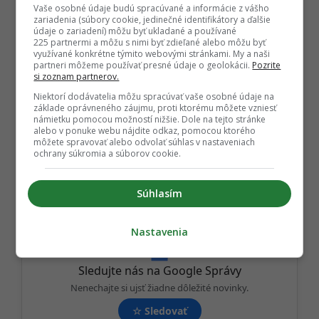
Vaše osobné údaje budú spracúvané a informácie z vášho
zariadenia (súbory cookie, jedinečné identifikátory a ďalšie
údaje o zariadení) môžu byť ukladané a používané
225 partnermi a môžu s nimi byť zdieľané alebo môžu byť
P
využívané konkrétne týmito webovými stránkami. My a naši
ĎALEJ
o
partneri môžeme používať presné údaje o geolokácii.
Pozrite
si zoznam partnerov.
s
Niektorí dodávatelia môžu spracúvať vaše osobné údaje na
t
základe oprávneného záujmu, proti ktorému môžete vzniesť
námietku pomocou možností nižšie. Dole na tejto stránke
P
TAGY:
alebo v ponuke webu nájdite odkaz, pomocou ktorého
a
môžete spravovať alebo odvolať súhlas v nastaveniach
LETNÁ SEZÓNA
,
LETO 2026
,
SENICA
,
ochrany súkromia a súborov cookie.
g
ZÁHORIE
,
ZMRZLINA
i
Súhlasím
n
a
t
Nastavenia
i
o
Sledujte nás na Google Správy
n
Nenechajte si ujsť žiadne dôležité novinky.
☆
Sledovať