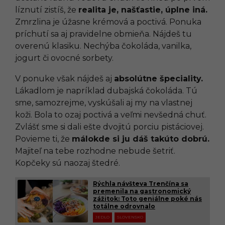
líznutí zistíš, že
realita je, našťastie, úplne iná.
Zmrzlina je úžasne krémová a poctivá. Ponuka
príchutí sa aj pravidelne obmieňa. Nájdeš tu
overenú klasiku. Nechýba čokoláda, vanilka,
jogurt či ovocné sorbety.
V ponuke však nájdeš aj
absolútne špeciality.
Lákadlom je napríklad dubajská čokoláda. Tú
sme, samozrejme, vyskúšali aj my na vlastnej
koži. Bola to ozaj poctivá a veľmi nevšedná chuť.
Zvlášť sme si dali ešte dvojitú porciu pistáciovej.
Povieme ti, že
málokde si ju dáš takúto dobrú.
Majiteľ na tebe rozhodne nebude šetriť.
Kopčeky sú naozaj štedré.
Rýchla návšteva Trenčína sa
premenila na gastronomický
zážitok: Toto geniálne poké nás
totálne odrovnalo
JEDLO
SLOVENSKO