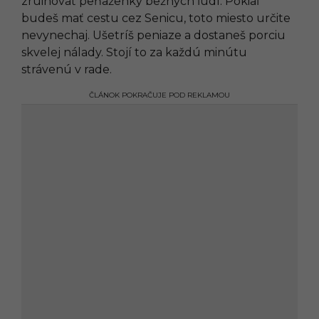
zruinovať peňaženky bežných ľudí. Pokiaľ
budeš mať cestu cez Senicu, toto miesto určite
nevynechaj. Ušetríš peniaze a dostaneš porciu
skvelej nálady. Stojí to za každú minútu
strávenú v rade.
ČLÁNOK POKRAČUJE POD REKLAMOU