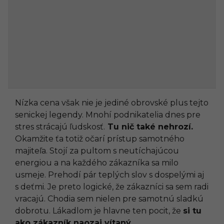
Nízka cena však nie je jediné obrovské plus tejto
senickej legendy. Mnohí podnikatelia dnes pre
stres strácajú ľudskosť.
Tu nič také nehrozí.
Okamžite ťa totiž očarí prístup samotného
majiteľa. Stojí za pultom s neutíchajúcou
energiou a na každého zákazníka sa milo
usmeje. Prehodí pár teplých slov s dospelými aj
s deťmi. Je preto logické, že zákazníci sa sem radi
vracajú. Chodia sem nielen pre samotnú sladkú
dobrotu. Lákadlom je hlavne ten pocit, že
si tu
ako zákazník naozaj vítaný.