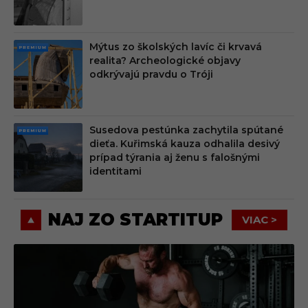
M
Mýtus zo školských lavíc či krvavá
PRE
realita? Archeologické objavy
MIU
odkrývajú pravdu o Tróji
M
Susedova pestúnka zachytila spútané
PRE
dieťa. Kuřimská kauza odhalila desivý
MIU
prípad týrania aj ženu s falošnými
M
identitami
NAJ ZO STARTITUP
VIAC >