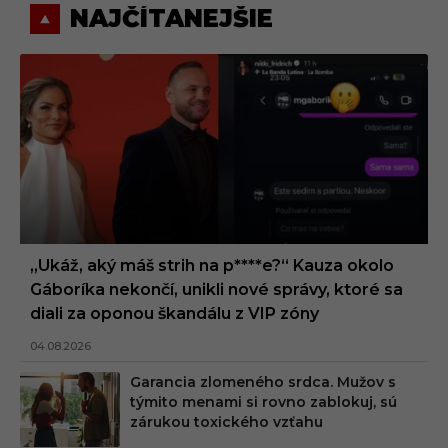
NAJČÍTANEJŠIE
„Ukáž, aký máš strih na p****e?“ Kauza okolo
Gáboríka nekončí, unikli nové správy, ktoré sa
diali za oponou škandálu z VIP zóny
04.08.2026
Garancia zlomeného srdca. Mužov s
týmito menami si rovno zablokuj, sú
zárukou toxického vzťahu