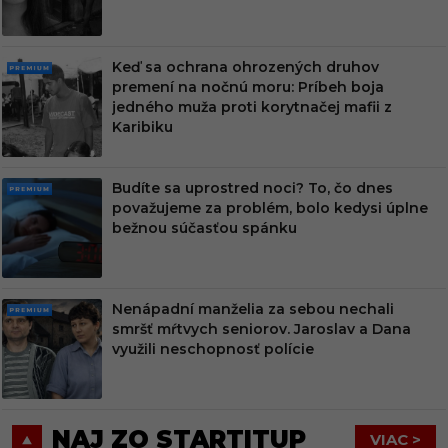
M
Keď sa ochrana ohrozených druhov
PRE
premení na nočnú moru: Príbeh boja
MIU
jedného muža proti korytnačej mafii z
M
Karibiku
Budíte sa uprostred noci? To, čo dnes
PRE
považujeme za problém, bolo kedysi úplne
MIU
bežnou súčasťou spánku
M
Nenápadní manželia za sebou nechali
PRE
smršť mŕtvych seniorov. Jaroslav a Dana
MIU
využili neschopnosť polície
M
NAJ ZO STARTITUP
VIAC >