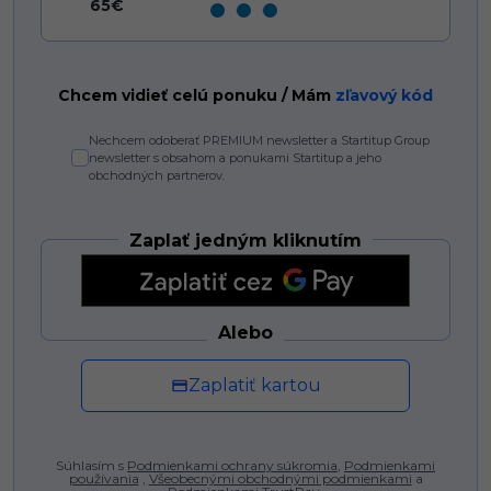
65€
Chcem vidieť celú ponuku / Mám
zľavový kód
Nechcem odoberať PREMIUM newsletter a Startitup Group
newsletter s obsahom a ponukami Startitup a jeho
obchodných partnerov.
Zaplať jedným kliknutím
Alebo
Zaplatiť kartou
Súhlasím s
Podmienkami ochrany súkromia
,
Podmienkami
používania
,
Všeobecnými obchodnými podmienkami
a