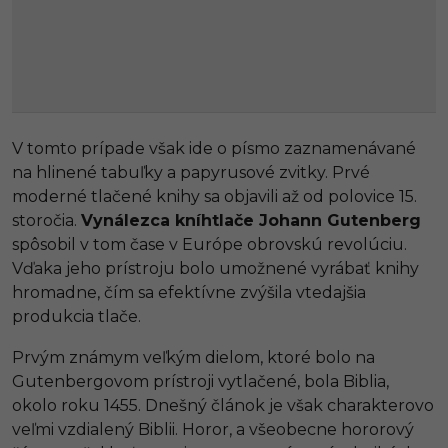
V tomto prípade však ide o písmo zaznamenávané
na hlinené tabuľky a papyrusové zvitky. Prvé
moderné tlačené knihy sa objavili až od polovice 15.
storočia.
Vynálezca kníhtlače Johann Gutenberg
spôsobil v tom čase v Európe obrovskú revolúciu.
Vďaka jeho prístroju bolo umožnené vyrábať knihy
hromadne, čím sa efektívne zvýšila vtedajšia
produkcia tlače.
Prvým známym veľkým dielom, ktoré bolo na
Gutenbergovom prístroji vytlačené, bola Biblia,
okolo roku 1455. Dnešný článok je však charakterovo
veľmi vzdialený Biblii. Horor, a všeobecne hororový