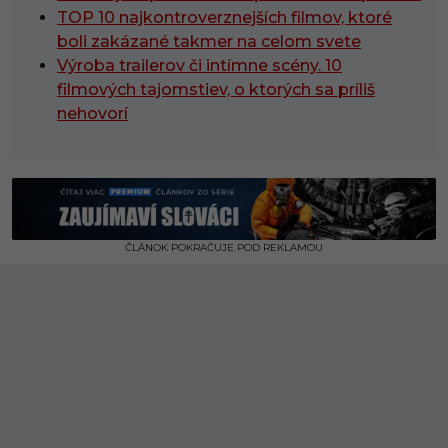
TOP 10 najkontroverznejších filmov, ktoré
boli zakázané takmer na celom svete
Výroba trailerov či intímne scény. 10
filmových tajomstiev, o ktorých sa príliš
nehovorí
ČLÁNOK POKRAČUJE POD REKLAMOU