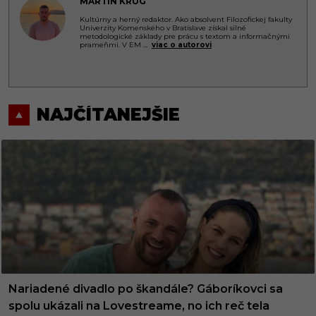
MARTIN KRUG
Kultúrny a herný redaktor. Ako absolvent Filozofickej fakulty
Univerzity Komenského v Bratislave získal silné
metodologické základy pre prácu s textom a informačnými
prameňmi. V EM
...
viac o autorovi
NAJČÍTANEJŠIE
Nariadené divadlo po škandále? Gáboríkovci sa
spolu ukázali na Lovestreame, no ich reč tela