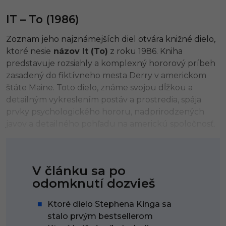
IT – To (1986)
Zoznam jeho najznámejších diel otvára knižné dielo,
ktoré nesie
názov It (To)
z roku 1986. Kniha
predstavuje rozsiahly a komplexný hororový príbeh
zasadený do fiktívneho mesta Derry v americkom
štáte Maine. Toto dielo, známe svojou dĺžkou a
detailným vykreslením postáv a prostredia, spája
prvky psychologického hororu, nadprirodzených
javov a detailného pohľadu na americkú spoločnosť.
V článku sa po
odomknutí dozvieš
Ktoré dielo Stephena Kinga sa
stalo prvým bestsellerom