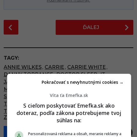
Podmienkami TrustPay.
P
ĎALEJ
o
s
t
P
TAGY:
a
ANNIE WILKES
,
CARRIE
,
CARRIE WHITE
,
g
DANNY TORRANCE
,
DOCTOR SLEEP
,
IT
,
i
JACK TORRANCE
,
JOHN COFFEY
,
MISERY
,
Pokračovať s nevyhnutnými cookies →
n
MISERY CHASTAIN
,
OSVIETENIE
,
PENNYWISE
,
a
Víta ťa Emefka.sk
STANLEY KUBRICK
,
STEPHEN KING
,
t
TEMNÁ VEŽA
,
THE DARK TOWER
,
S cieľom poskytovať Emefka.sk ako
i
THE GREEN MILE
,
THE SHINING
,
TO
,
doteraz, podľa zákona potrebujeme tvoj
ZELENÁ MÍĽA
o
súhlas na:
n
Personalizovaná reklama a obsah, meranie reklamy a