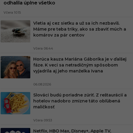
odhalila úplne všetko
Včera 10:15
Vletia aj cez sieťku a už sa ich nezbavíš.
Máme pre teba triky, ako sa zbaviť múch a
komárov za pár centov
Včera 06:44
Horúca kauza Mariána Gáboríka je v ďalšej
fáze. K veci sa netradičným spôsobom
vyjadrila aj jeho manželka Ivana
06.08.2026
Slováci budú poriadne zúriť. Z reštaurácií a
hotelov nadobro zmizne táto obľúbená
maličkosť
Včera 09:53
Netflix, HBO Max, Disney+, Apple TV,