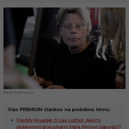
Profimedia.cz
Viac PREMIUM článkov na podobnú tému:
Freddy Krueger či Lex Luthor. Akými
duševnými poruchami trpia filmoví záporáci?