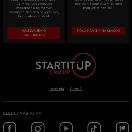
ľudí v rôznych vekových
poznáš niekoho, o kom by sme
kategóriách a na rôznych
mali určite napísať?
sociálnych sieťach a nakopni svoj
biznis alebo produkt.
MÁM ZÁUJEM O
POŠLI NÁM TIP NA ČLÁNOK
SPOLUPRÁCU
Inzercia
Cenník
SLEDUJ NÁS AJ NA