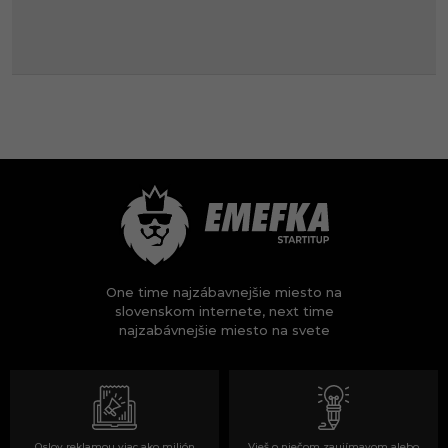
One time najzábavnejšie miesto na
slovenskom internete, next time
najzabávnejšie miesto na svete
Oslov reklamou viac ako milión
Vieš o niečom zaujímavom alebo