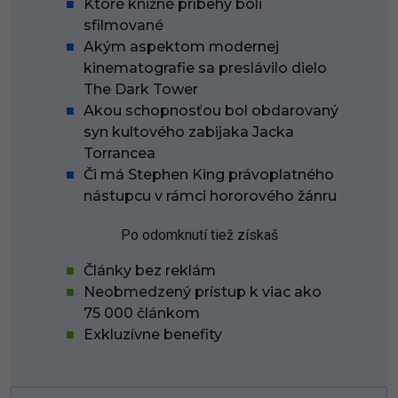
Ktoré knižné príbehy boli
sfilmované
Akým aspektom modernej
kinematografie sa preslávilo dielo
The Dark Tower
Akou schopnosťou bol obdarovaný
syn kultového zabijaka Jacka
Torrancea
Či má Stephen King právoplatného
nástupcu v rámci hororového žánru
Po odomknutí tiež získaš
Články bez reklám
Neobmedzený prístup k viac ako
75 000 článkom
Exkluzívne benefity