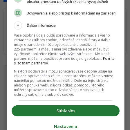
obsahu, prieskum cieľových skupín a vývoj služieb
Uchovávanie alebo prístup k informáciám na zariadení
Sledujte nás na Google Správy
Ďalšie informácie
Nenechajte si ujsť žiadne dôležité novinky.
Vaše osobné údaje budú spracúvané a informácie z vášho
☆
Sledovať
zariadenia (súbory cookie, jedinečné identifikátory a ďalšie
údaje o zariadení) môžu byť ukladané a používané
★
225 partnermi a môžu s nimi byť zdieľané alebo môžu byť
Po otvorení kliknite na hviezdičku
Sledovať
využívané konkrétne týmito webovými stránkami. My a naši
partneri môžeme používať presné údaje o geolokácii.
Pozrite
REKLAMA
si zoznam partnerov.
Niektorí dodávatelia môžu spracúvať vaše osobné údaje na
základe oprávneného záujmu, proti ktorému môžete vzniesť
námietku pomocou možností nižšie. Dole na tejto stránke
alebo v ponuke webu nájdite odkaz, pomocou ktorého
môžete spravovať alebo odvolať súhlas v nastaveniach
ochrany súkromia a súborov cookie.
Súhlasím
Nastavenia