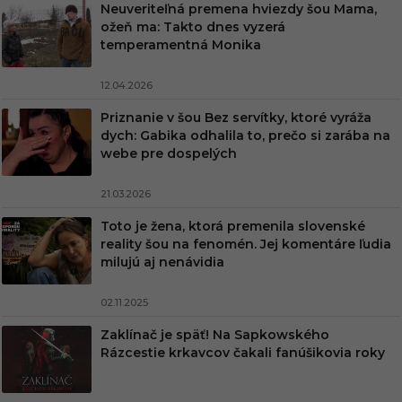
Neuveriteľná premena hviezdy šou Mama,
ožeň ma: Takto dnes vyzerá
temperamentná Monika
12.04.2026
Priznanie v šou Bez servítky, ktoré vyráža
dych: Gabika odhalila to, prečo si zarába na
webe pre dospelých
21.03.2026
Toto je žena, ktorá premenila slovenské
reality šou na fenomén. Jej komentáre ľudia
milujú aj nenávidia
02.11.2025
Zaklínač je späť! Na Sapkowského
Rázcestie krkavcov čakali fanúšikovia roky