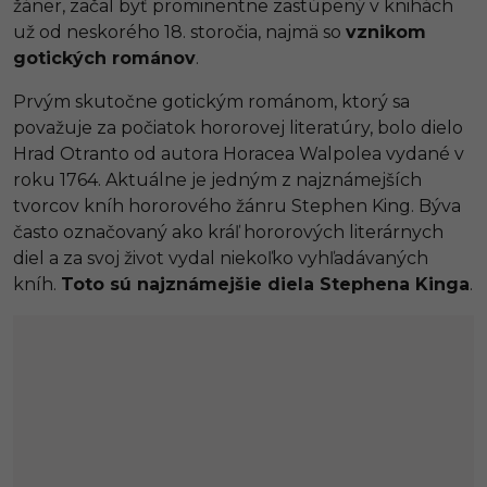
žáner, začal byť prominentne zastúpený v knihách
už od neskorého 18. storočia, najmä so
vznikom
gotických románov
.
Prvým skutočne gotickým románom, ktorý sa
považuje za počiatok hororovej literatúry, bolo dielo
Hrad Otranto od autora Horacea Walpolea vydané v
roku 1764. Aktuálne je jedným z najznámejších
tvorcov kníh hororového žánru Stephen King. Býva
často označovaný ako kráľ hororových literárnych
diel a za svoj život vydal niekoľko vyhľadávaných
kníh.
Toto sú najznámejšie diela Stephena Kinga
.