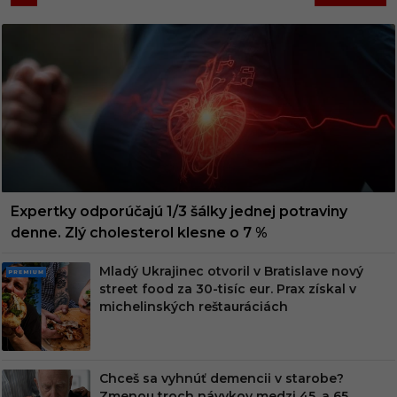
Expertky odporúčajú 1/3 šálky jednej potraviny
denne. Zlý cholesterol klesne o 7 %
Mladý Ukrajinec otvoril v Bratislave nový
PRE
street food za 30-tisíc eur. Prax získal v
MIU
michelinských reštauráciách
M
Chceš sa vyhnúť demencii v starobe?
Zmenou troch návykov medzi 45. a 65.