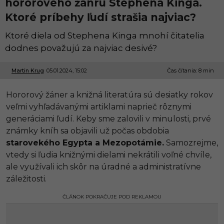
hororového žánru Stephena Kinga.
Ktoré príbehy ľudí strašia najviac?
Ktoré diela od Stephena Kinga mnohí čitatelia
dodnes považujú za najviac desivé?
Martin Krug
05.01.2024, 15:02
0
Čas čítania: 8 min
5
.
Hororový žáner a knižná literatúra sú desiatky rokov
0
1
veľmi vyhľadávanými artiklami naprieč rôznymi
.
generáciami ľudí. Keby sme zalovili v minulosti, prvé
2
0
známky kníh sa objavili už počas obdobia
2
starovekého Egypta a Mezopotámie.
Samozrejme,
4
,
vtedy si ľudia knižnými dielami nekrátili voľné chvíle,
1
ale využívali ich skôr na úradné a administratívne
6
:
záležitosti.
2
9
ČLÁNOK POKRAČUJE POD REKLAMOU