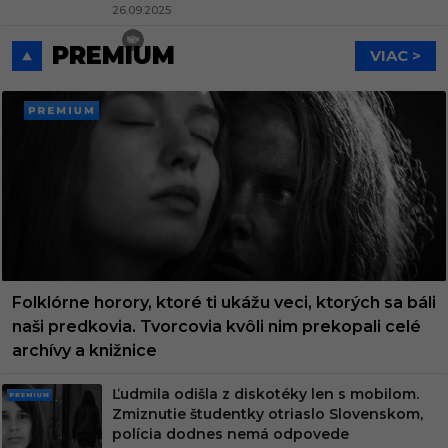
26.09.2025
PREMIUM
VIAC >
PREMI
UM
Folklórne horory, ktoré ti ukážu veci, ktorých sa báli
naši predkovia. Tvorcovia kvôli nim prekopali celé
archívy a knižnice
Ľudmila odišla z diskotéky len s mobilom.
PRE
Zmiznutie študentky otriaslo Slovenskom,
MIU
polícia dodnes nemá odpovede