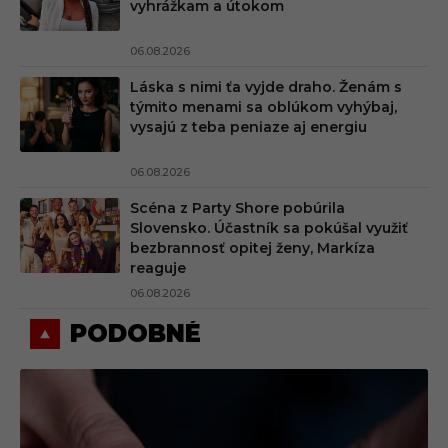
vyhrážkam a útokom
06.08.2026
Láska s nimi ťa vyjde draho. Ženám s
týmito menami sa oblúkom vyhýbaj,
vysajú z teba peniaze aj energiu
06.08.2026
Scéna z Party Shore pobúrila
Slovensko. Účastník sa pokúšal využiť
bezbrannosť opitej ženy, Markíza
reaguje
06.08.2026
PODOBNÉ