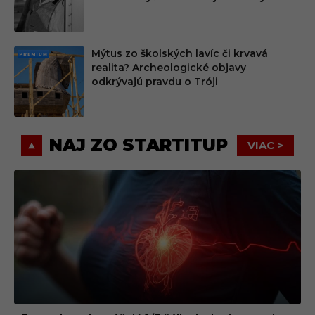
M
Mýtus zo školských lavíc či krvavá
PRE
realita? Archeologické objavy
MIU
odkrývajú pravdu o Tróji
M
NAJ ZO STARTITUP
VIAC >