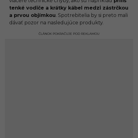
viaceré technické chyby, ako sú napríklad
príliš
tenké vodiče a krátky kábel medzi zástrčkou
a prvou objímkou
. Spotrebitelia by si preto mali
dávať pozor na nasledujúce produkty.
ČLÁNOK POKRAČUJE POD REKLAMOU