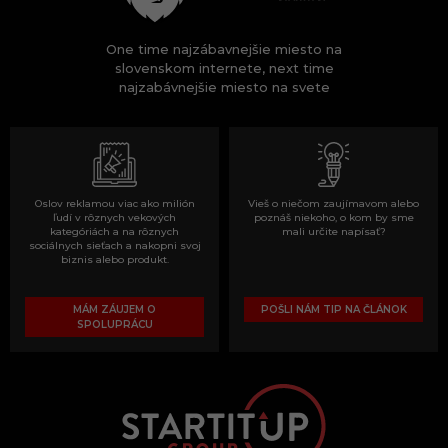
One time najzábavnejšie miesto na
slovenskom internete, next time
najzabávnejšie miesto na svete
Oslov reklamou viac ako milión
Vieš o niečom zaujímavom alebo
ľudí v rôznych vekových
poznáš niekoho, o kom by sme
kategóriách a na rôznych
mali určite napísať?
sociálnych sieťach a nakopni svoj
biznis alebo produkt.
MÁM ZÁUJEM O
POŠLI NÁM TIP NA ČLÁNOK
SPOLUPRÁCU