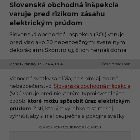
Slovenská obchodná inšpekcia
varuje pred rizikom zásahu
elektrickým prúdom
Slovenská obchodná inšpekcia (SOI) varuje
pred viac ako 20 nebezpečnými svetelnými
dekoráciami. Skontroluj, či ich nemáš doma.
Mário Budinský
17.12.2024, 17:04
1
Čas čítania: 1 min
7
.
Vianočné sviatky sa blížia, no s nimi aj možné
1
2
nebezpečenstvo.
Slovenská obchodná inšpekcia
.
(SOI) varuje pred niektorými typmi svetelných
2
0
ozdôb,
ktoré môžu spôsobiť úraz elektrickým
2
prúdom
. Zisti, ktorým výrobkom sa radšej
4
,
vyhnúť, aby si mal bezpečné a pokojné sviatky.
1
7
ČLÁNOK POKRAČUJE POD REKLAMOU
:
0
4