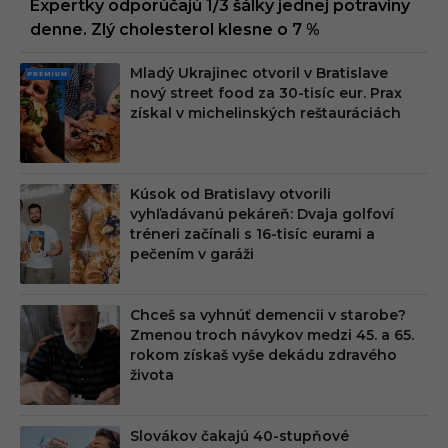
Expertky odporúčajú 1/3 šálky jednej potraviny
denne. Zlý cholesterol klesne o 7 %
Mladý Ukrajinec otvoril v Bratislave
PRE
nový street food za 30-tisíc eur. Prax
MIU
získal v michelinských reštauráciách
M
Kúsok od Bratislavy otvorili
vyhľadávanú pekáreň: Dvaja golfoví
tréneri začínali s 16-tisíc eurami a
pečením v garáži
Chceš sa vyhnúť demencii v starobe?
Zmenou troch návykov medzi 45. a 65.
rokom získaš vyše dekádu zdravého
života
Slovákov čakajú 40-stupňové