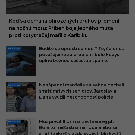
Keď sa ochrana ohrozených druhov premení
na nočnú moru: Príbeh boja jedného muža
proti korytnačej mafii z Karibiku
Budíte sa uprostred noci? To, čo dnes
PRE
považujeme za problém, bolo kedysi
MIU
úplne bežnou súčasťou spánku
M
Nenápadní manželia za sebou nechali
PRE
smršť mŕtvych seniorov. Jaroslav a
MIU
Dana využili neschopnosť polície
M
Muž prežil 8 dní na záchrannej plti.
PRE
Bola to nešťastná náhoda alebo sa
MIU
snažil zakryť vraždu svojich blízkych?