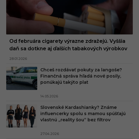
Od februára cigarety výrazne zdražejú. Vyššia
daň sa dotkne aj ďalších tabakových výrobkov
28.01.2026
Chceš rozdávať pokuty za langoše?
Finančná správa hľadá nové posily,
ponúkajú takýto plat
14.05.2026
Slovenské Kardashianky? Známe
influencerky spolu s mamou spúšťajú
vlastnú „reality šou“ bez filtrov
27.04.2026