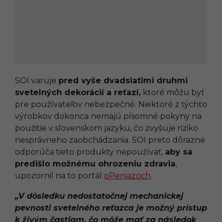
SOI varuje
pred vyše dvadsiatimi druhmi
svetelných dekorácií a reťazí,
ktoré môžu byť
pre používateľov nebezpečné. Niektoré z týchto
výrobkov dokonca nemajú písomné pokyny na
použitie v slovenskom jazyku, čo zvyšuje riziko
nesprávneho zaobchádzania. SOI preto dôrazne
odporúča tieto produkty nepoužívať,
aby sa
predišlo možnému ohrozeniu zdravia
,
upozornil na to portál
oPeniazoch
.
„V dôsledku nedostatočnej mechanickej
pevnosti svetelného reťazca je možný prístup
k živým častiam, čo môže mať za následok