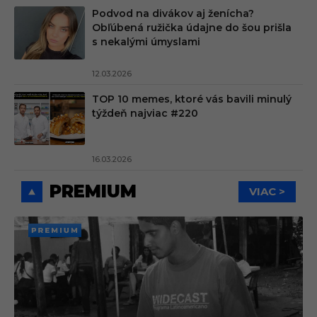
Podvod na divákov aj ženícha?
Obľúbená ružička údajne do šou prišla
s nekalými úmyslami
12.03.2026
TOP 10 memes, ktoré vás bavili minulý
týždeň najviac #220
16.03.2026
PREMIUM
VIAC >
PREMI
UM