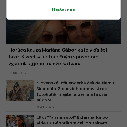
Nastavenia
Horúca kauza Mariána Gáboríka je v ďalšej
fáze. K veci sa netradičným spôsobom
vyjadrila aj jeho manželka Ivana
06.08.2026
Slovenská influencerka čelí ďalšiemu
škandálu. Z cudzích domov si robí
fotokútik, majitelia penia a hrozia
súdom
05.08.2026
„Roz***ali mi auto!“ Exfarmárka po
videu s Gáboríkom čelí brutálnym