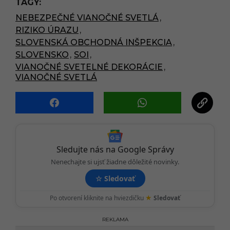
TAGY:
a
NEBEZPEČNÉ VIANOČNÉ SVETLÁ
,
g
RIZIKO ÚRAZU
,
i
SLOVENSKÁ OBCHODNÁ INŠPEKCIA
,
n
SLOVENSKO
,
SOI
,
a
VIANOČNÉ SVETELNÉ DEKORÁCIE
,
t
VIANOČNÉ SVETLÁ
i
o
n
Sledujte nás na Google Správy
Nenechajte si ujsť žiadne dôležité novinky.
☆
Sledovať
★
Po otvorení kliknite na hviezdičku
Sledovať
REKLAMA