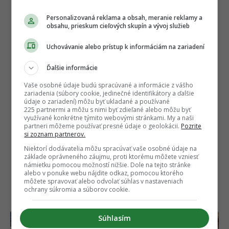
Personalizovaná reklama a obsah, meranie reklamy a
obsahu, prieskum cieľových skupín a vývoj služieb
Uchovávanie alebo prístup k informáciám na zariadení
Ďalšie informácie
Vaše osobné údaje budú spracúvané a informácie z vášho
zariadenia (súbory cookie, jedinečné identifikátory a ďalšie
údaje o zariadení) môžu byť ukladané a používané
Autor
225 partnermi a môžu s nimi byť zdieľané alebo môžu byť
MÁRIO BUDINSKÝ
využívané konkrétne týmito webovými stránkami. My a naši
Absolvent grafického dizajnu na UAT v Bratislave a
partneri môžeme používať presné údaje o geolokácii.
Pozrite
marketingovej komunikácie na UCM v Trnave, ktorý
si zoznam partnerov.
sa už viac ako 10 rokov profesionálne venuje analýze
internetových trendov, digi
...
viac o autorovi
Niektorí dodávatelia môžu spracúvať vaše osobné údaje na
základe oprávneného záujmu, proti ktorému môžete vzniesť
námietku pomocou možností nižšie. Dole na tejto stránke
alebo v ponuke webu nájdite odkaz, pomocou ktorého
môžete spravovať alebo odvolať súhlas v nastaveniach
ochrany súkromia a súborov cookie.
NAJČÍTANEJŠIE
Súhlasím