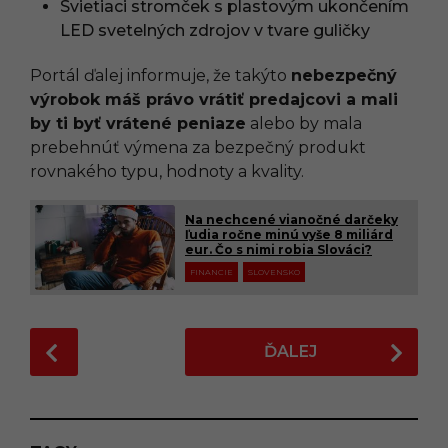
Svietiaci stromček s plastovým ukončením
LED svetelných zdrojov v tvare guličky
Portál ďalej informuje, že takýto
nebezpečný
výrobok máš právo vrátiť predajcovi a mali
by ti byť vrátené peniaze
alebo by mala
prebehnúť výmena za bezpečný produkt
rovnakého typu, hodnoty a kvality.
Na nechcené vianočné darčeky
ľudia ročne minú vyše 8 miliárd
eur. Čo s nimi robia Slováci?
FINANCIE
SLOVENSKO
P
ĎALEJ
o
s
t
P