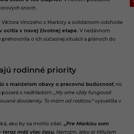
ktorových snoch.
i Viktora Vinczeho z Markízy a solidárnom odchode
 ocitla v novej životnej etape.
V nedávnom
rehovorila o ich súčasnej situácii a plánoch do
ajú rodinné priority
ajú s manželom obavy o pracovnú budúcnosť
, no
iu pozerá s nadhľadom:
„My sme vždy fungovali
luxusné dovolenky. To mám od rodičov,“
vysvetlila v
ká, ako by sa mohlo zdať.
„Pre Markízu som
– teraz máš viac času.
Nemám, lebo aj Milujem