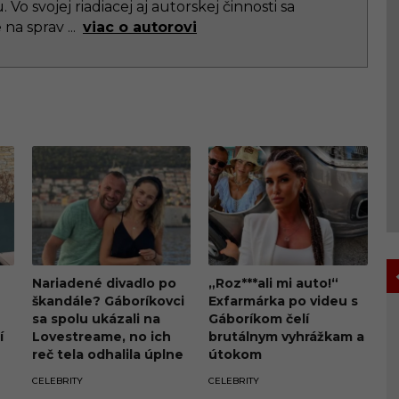
Vo svojej riadiacej aj autorskej činnosti sa
e na sprav
...
viac o autorovi
Nariadené divadlo po
„Roz***ali mi auto!“
škandále? Gáboríkovci
Exfarmárka po videu s
sa spolu ukázali na
Gáboríkom čelí
í
Lovestreame, no ich
brutálnym vyhrážkam a
reč tela odhalila úplne
útokom
m
všetko
CELEBRITY
CELEBRITY