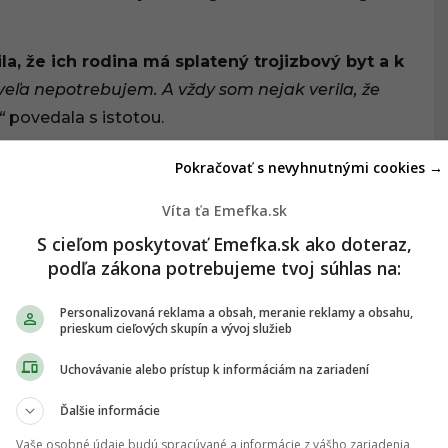
la, že ich rodina má splatený trojizbový byt a k
 veľa nepotrebujem. A vždy som nejak verila, že
,“
povedala s istotou.
 spravodajstva,
zvažuje kariéru pilota, čo je jeho
Pokračovať s nevyhnutnými cookies →
 pilot, ktorý je mesiac preč. Tak to nechávame
Víta ťa Emefka.sk
mu to nastaví. Ale je to niečo, čo miluje a v čom sa
S cieľom poskytovať Emefka.sk ako doteraz,
podľa zákona potrebujeme tvoj súhlas na:
l žiadny „plán B“, keď sa rozhodol odísť z
Personalizovaná reklama a obsah, meranie reklamy a obsahu,
.
„Je zaujímavé, že o ňom už kolujú chýry, že má už
prieskum cieľových skupín a vývoj služieb
Je milé pozorovať, ako sú ľudia presvedčení, že keď
Uchovávanie alebo prístup k informáciám na zariadení
Ďalšie informácie
resu sa im konečne ľahšie dýcha:
„Zatiaľ musím
Vaše osobné údaje budú spracúvané a informácie z vášho zariadenia