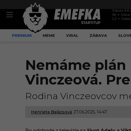
Sobota 8.8.
SK
Oskar
CZ
Soběs
PREMIUM
MEME
VIRAL
ZÁBAVA
SLOV
Nemáme plán B
Vinczeová. Prez
Rodina Vinczeovcov me
Henrieta Balázsová
27.06.2025, 14:47
2
7
Po odchode z televízie sa
život Adely a Vik