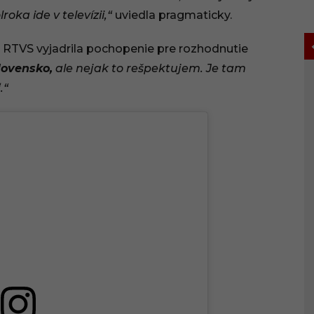
oka ide v televízii,“
uviedla pragmaticky.
v RTVS vyjadrila pochopenie pre rozhodnutie
lovensko,
ale nejak to rešpektujem. Je tam
.“