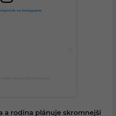
príspevok na Instagrame
a Viktor Vincze (@viktorvincze)
ta a rodina plánuje skromnejší