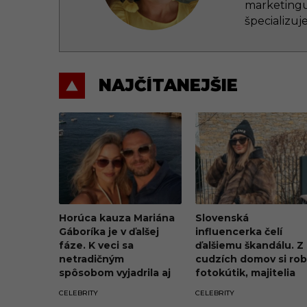
marketingu. 
špecializuj
NAJČÍTANEJŠIE
Horúca kauza Mariána
Slovenská
Gáboríka je v ďalšej
influencerka čelí
fáze. K veci sa
ďalšiemu škandálu. Z
netradičným
cudzích domov si rob
spôsobom vyjadrila aj
fotokútik, majitelia
jeho manželka Ivana
penia a hrozia súdo
CELEBRITY
CELEBRITY