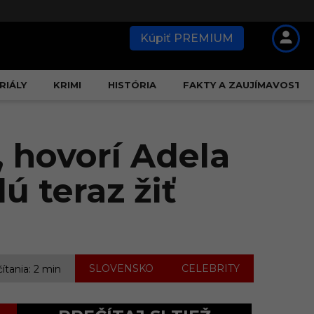
Kúpiť PREMIUM
RIÁLY
KRIMI
HISTÓRIA
FAKTY A ZAUJÍMAVOSTI
 hovorí Adela
ú teraz žiť
,
SLOVENSKO
CELEBRITY
čítania: 2 min