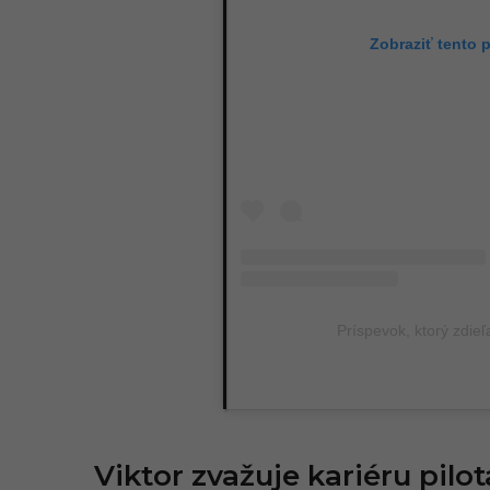
Zobraziť tento 
Príspevok, ktorý zdieľ
Viktor zvažuje kariéru pilo