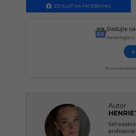
g
ZDIEĽAŤ NA FACEBOOKU
i
n
Sledujte n
a
Nenechajte si 
t
i
☆
o
Po otvorení klikni
n
Autor
HENRIE
Šéfredakto
profesionál