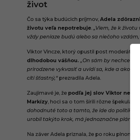
život
Čo sa týka budúcich príjmov,
Adela zdôrazni
životu veľa nepotrebuje
.
„Viem, že k životu
vždy peniaze budú alebo sa niečoho vzdám
Viktor Vincze, ktorý opustil post moderátora
dlhodobou vášňou.
„On sám by nechcel byť
prirodzene vykvasiť a uvidí sa, kde a ako sa 
cíti šťastný,“
prezradila Adela.
Zaujímavé je, že
podľa jej slov Viktor nema
Markízy
, hoci sa o tom šírili rôzne špekulácie
dohodnuté toto a tamto, že ide do politiky… 
urobil takýto krok, má jednoznačne plán B.“
Na záver Adela priznala, že po roku plnom st