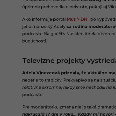
.
úprimne prehovorila o neistote, pokoji aj Vi
0
Ako informuje portál
Plus 7 DNÍ
, po výpoved
6
jeho manželky Adely
sa rodina moderátorov
podcaste Na gauči s Nasklee Adela otvorene p
.
budúcnosti.
2
0
Televízne projekty vystried
2
Adela Vinczeová priznala, že aktuálne m
5
neberie to tragicky. Prekvapivo sa na situác
,
relatívne skromne, nikdy sme nechodili na 
podcaste.
1
Pre moderátorku zmena nie je taká dramatic
4
nakrúcala 17 dní v roku… Každý mi hovorí 