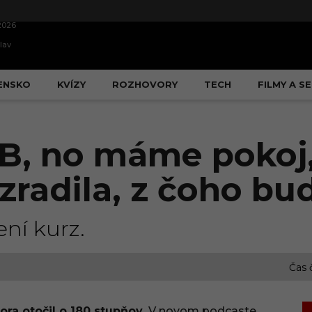
2026
lav
ENSKO
KVÍZY
ROZHOVORY
TECH
FILMY A SE
, no máme pokoj,
radila, z čoho bud
ní kurz.
Čas 
tora otočil o 180 stupňov.
V novom podcaste