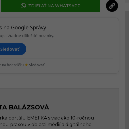
ZDIEĽAŤ NA WHATSAPP
ás na Google Správy
ujsť žiadne dôležité novinky.
Sledovať
★
te na hviezdičku
Sledovať
TA BALÁZSOVÁ
rka portálu EMEFKA s viac ako 10-ročnou
nou praxou v oblasti médií a digitálneho