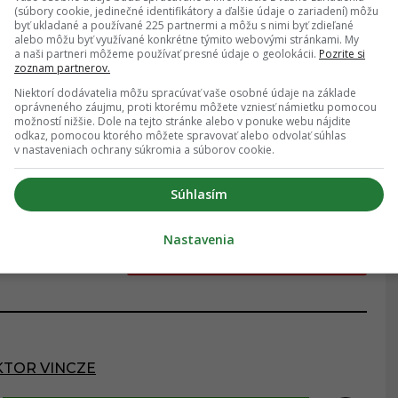
 sa máme ako rodina veľmi dobre, máme takú
(súbory cookie, jedinečné identifikátory a ďalšie údaje o zariadení) môžu
byť ukladané a používané 225 partnermi a môžu s nimi byť zdieľané
alebo môžu byť využívané konkrétne týmito webovými stránkami. My
a naši partneri môžeme používať presné údaje o geolokácii.
Pozrite si
zoznam partnerov.
 ŤA ZAUJÍMAŤ:
Niektorí dodávatelia môžu spracúvať vaše osobné údaje na základe
 prezradil, kto je podľa neho najbystrejší
oprávneného záujmu, proti ktorému môžete vzniesť námietku pomocou
možností nižšie. Dole na tejto stránke alebo v ponuke webu nájdite
néte. Mnohých prekvapil
odkaz, pomocou ktorého môžete spravovať alebo odvolať súhlas
v nastaveniach ochrany súkromia a súborov cookie.
RANIČIE
Súhlasím
Nastavenia
ĎALŠÍ ČLÁNOK
KTOR VINCZE