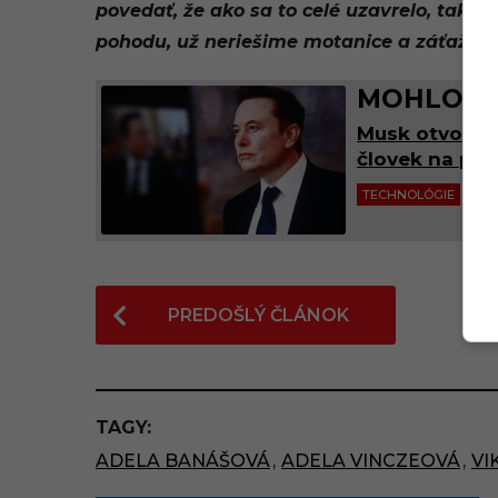
povedať, že ako sa to celé uzavrelo, tak
pohodu, už neriešime motanice a záťaže.“
MOHLO BY
Musk otvorene
človek na pla
TECHNOLÓGIE
ZAH
P
PREDOŠLÝ ČLÁNOK
o
s
t
TAGY:
P
ADELA BANÁŠOVÁ
,
ADELA VINCZEOVÁ
,
VI
a