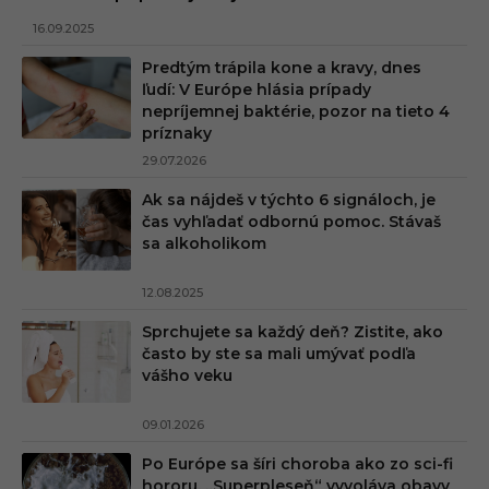
16.09.2025
Predtým trápila kone a kravy, dnes
ľudí: V Európe hlásia prípady
nepríjemnej baktérie, pozor na tieto 4
príznaky
29.07.2026
Ak sa nájdeš v týchto 6 signáloch, je
čas vyhľadať odbornú pomoc. Stávaš
sa alkoholikom
12.08.2025
Sprchujete sa každý deň? Zistite, ako
často by ste sa mali umývať podľa
vášho veku
09.01.2026
Po Európe sa šíri choroba ako zo sci-fi
hororu. „Superpleseň“ vyvoláva obavy