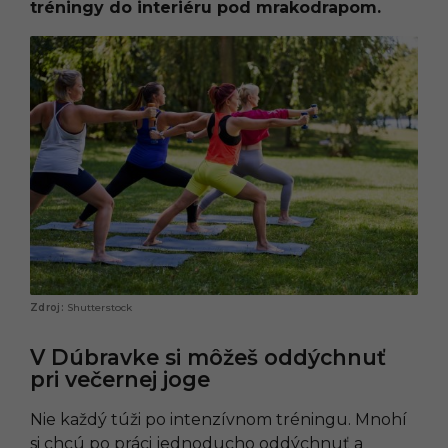
tréningy do interiéru pod mrakodrapom.
Shutterstock
V Dúbravke si môžeš oddýchnuť
pri večernej joge
Nie každý túži po intenzívnom tréningu. Mnohí
si chcú po práci jednoducho oddýchnuť a