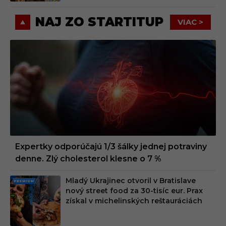
NAJ ZO STARTITUP
VIAC >
Expertky odporúčajú 1/3 šálky jednej potraviny
denne. Zlý cholesterol klesne o 7 %
Mladý Ukrajinec otvoril v Bratislave
PRE
nový street food za 30-tisíc eur. Prax
MIU
získal v michelinských reštauráciách
M