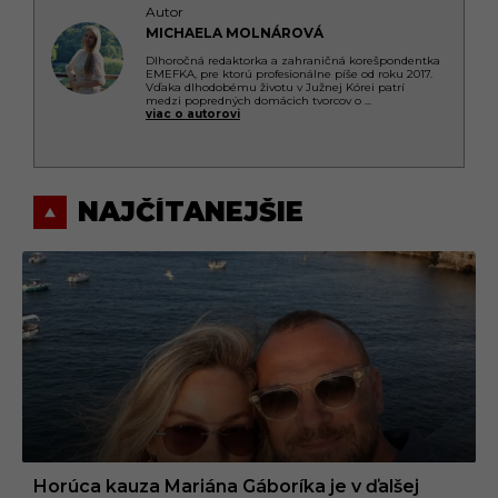
Autor
MICHAELA MOLNÁROVÁ
Dlhoročná redaktorka a zahraničná korešpondentka
EMEFKA, pre ktorú profesionálne píše od roku 2017.
Vďaka dlhodobému životu v Južnej Kórei patrí
medzi popredných domácich tvorcov o
...
viac o autorovi
NAJČÍTANEJŠIE
Horúca kauza Mariána Gáboríka je v ďalšej