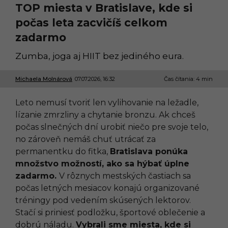
TOP miesta v Bratislave, kde si
počas leta zacvičíš celkom
zadarmo
Zumba, joga aj HIIT bez jediného eura.
Michaela Molnárová
07.07.2026, 16:32
0
Čas čítania: 4 min
8
.
Leto nemusí tvoriť len vylihovanie na ležadle,
0
7
lízanie zmrzliny a chytanie bronzu. Ak chceš
.
počas slnečných dní urobiť niečo pre svoje telo,
2
0
no zároveň nemáš chuť utrácať za
2
permanentku do fitka,
Bratislava ponúka
6
,
množstvo možností, ako sa hýbať úplne
1
zadarmo.
V rôznych mestských častiach sa
0
:
počas letných mesiacov konajú organizované
3
tréningy pod vedením skúsených lektorov.
6
Stačí si priniesť podložku, športové oblečenie a
dobrú náladu.
Vybrali sme miesta, kde si