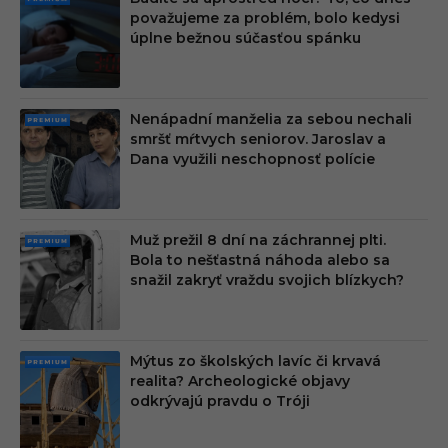
PRE
považujeme za problém, bolo kedysi
MIU
úplne bežnou súčasťou spánku
M
Nenápadní manželia za sebou nechali
PRE
smršť mŕtvych seniorov. Jaroslav a
MIU
Dana využili neschopnosť polície
M
Muž prežil 8 dní na záchrannej plti.
PRE
Bola to nešťastná náhoda alebo sa
MIU
snažil zakryť vraždu svojich blízkych?
M
Mýtus zo školských lavíc či krvavá
PRE
realita? Archeologické objavy
MIU
odkrývajú pravdu o Tróji
M