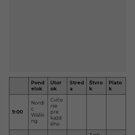
Pond
Utor
Stred
Štvro
Piato
elok
ok
a
k
k
Cviče
Nordi
nie
c
9:00
pre
Walki
každ
ng
ého