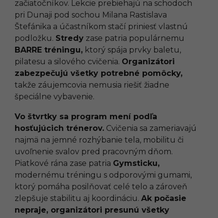
začiatočníkov. Lekcie prebiehajú na schodoch
pri Dunaji pod sochou Milana Rastislava
Štefánika a účastníkom stačí priniesť vlastnú
podložku.
Stredy
zase patria populárnemu
BARRE tréningu,
ktorý spája prvky baletu,
pilatesu a silového cvičenia.
Organizátori
zabezpečujú všetky potrebné pomôcky,
takže záujemcovia nemusia riešiť žiadne
špeciálne vybavenie.
Vo štvrtky sa program mení podľa
hosťujúcich trénerov.
Cvičenia sa zameriavajú
najmä na jemné rozhýbanie tela, mobilitu či
uvoľnenie svalov pred pracovným dňom.
Piatkové rána zase patria
Gymsticku,
modernému tréningu s odporovými gumami,
ktorý pomáha posilňovať celé telo a zároveň
zlepšuje stabilitu aj koordináciu.
Ak počasie
nepraje, organizátori presunú všetky