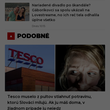
Nariadené divadlo po škandále?
Gáboríkovci sa spolu ukázali na
Lovestreame, no ich reč tela odhalila
úplne všetko
Dnes 10:15
PODOBNÉ
Tesco muselo z pultov stiahnuť potravinu,
ktorú Slováci milujú. Ak ju máš doma, v
žiadnom prípade ju nejedz