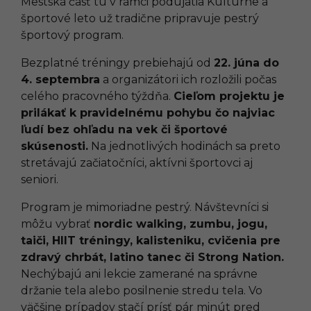
Mestská časť tu v rámci podujatia Kultúrne a
športové leto už tradične pripravuje pestrý
športový program.
Bezplatné tréningy prebiehajú od
22. júna do
4. septembra
a organizátori ich rozložili počas
celého pracovného týždňa.
Cieľom projektu je
prilákať k pravidelnému pohybu čo najviac
ľudí bez ohľadu na vek či športové
skúsenosti.
Na jednotlivých hodinách sa preto
stretávajú začiatočníci, aktívni športovci aj
seniori.
Program je mimoriadne pestrý. Návštevníci si
môžu vybrať
nordic walking, zumbu, jogu,
taiči, HIIT tréningy, kalisteniku, cvičenia pre
zdravý chrbát, latino tanec či Strong Nation.
Nechýbajú ani lekcie zamerané na správne
držanie tela alebo posilnenie stredu tela. Vo
väčšine prípadov stačí prísť pár minút pred