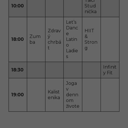
Taiči
10:00
Stud
nička
Let’s
Danc
Zdrav
HIIT
e
Zum
ý
&
18:00
Latin
ba
chrbá
Stron
o
t
g
Ladie
s
Infinit
18:30
y Fit
Joga
v
Kalist
19:00
denn
enika
om
živote