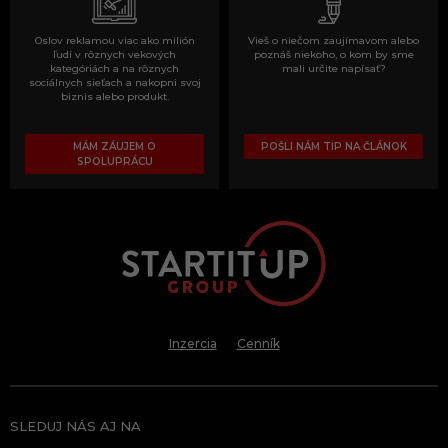
Oslov reklamou viac ako milión
Vieš o niečom zaujímavom alebo
ľudí v rôznych vekových
poznáš niekoho, o kom by sme
kategóriách a na rôznych
mali určite napísať?
sociálnych sieťach a nakopni svoj
biznis alebo produkt.
MÁM ZÁUJEM O
POŠLI NÁM TIP NA ČLÁNOK
SPOLUPRÁCU
Inzercia
Cenník
SLEDUJ NÁS AJ NA