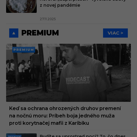
z novej pandémie
27.11.2025
PREMIUM
VIAC >
PREMI
UM
Keď sa ochrana ohrozených druhov premení
na nočnú moru: Príbeh boja jedného muža
proti korytnačej mafii z Karibiku
Budíte sa uprostred noci? To, čo dnes