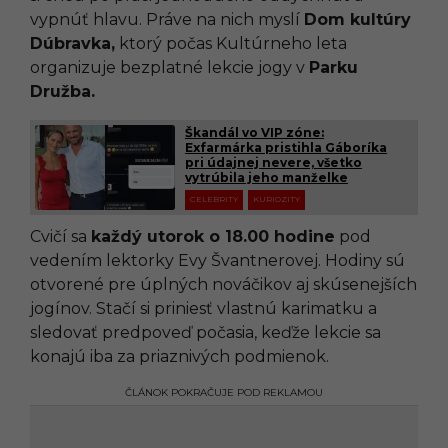
vypnúť hlavu. Práve na nich myslí
Dom kultúry
Dúbravka,
ktorý počas Kultúrneho leta
organizuje bezplatné lekcie jogy v
Parku
Družba.
Škandál vo VIP zóne:
Exfarmárka pristihla Gáboríka
pri údajnej nevere, všetko
vytrúbila jeho manželke
CELEBRITY
KURIOZITY
Cvičí sa
každý utorok o 18.00 hodine
pod
vedením lektorky Evy Švantnerovej. Hodiny sú
otvorené pre úplných nováčikov aj skúsenejších
jogínov. Stačí si priniesť vlastnú karimatku a
sledovať predpoveď počasia, keďže lekcie sa
konajú iba za priaznivých podmienok.
ČLÁNOK POKRAČUJE POD REKLAMOU