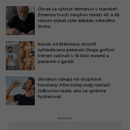
Chceš sa vyhnúť demencii v starobe?
Zmenou troch návykov medzi 45. a 65.
rokom získaš vyše dekádu zdravého
života
Kúsok od Bratislavy otvorili
vyhľadávanú pekáreň: Dvaja golfoví
tréneri začínali s 16-tisíc eurami a
pečením v garáži
Slovákov čakajú 40-stupňové
horúčavy: Pitie čistej vody nestačí.
Odborníci radia, ako sa správne
hydratovať
REKLAMA