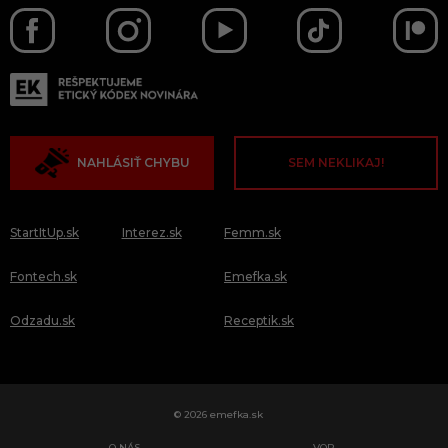
NAHLÁSIŤ CHYBU
SEM NEKLIKAJ!
StartItUp.sk
Interez.sk
Femm.sk
Fontech.sk
Emefka.sk
Odzadu.sk
Receptik.sk
© 2026 emefka.sk
O NÁS
VOP