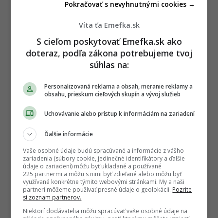
Pokračovať s nevyhnutnými cookies →
Víta ťa Emefka.sk
S cieľom poskytovať Emefka.sk ako
doteraz, podľa zákona potrebujeme tvoj
súhlas na:
Pokračovanie článku nájdeš na ďalšej
Personalizovaná reklama a obsah, meranie reklamy a
strane
obsahu, prieskum cieľových skupín a vývoj služieb
Uchovávanie alebo prístup k informáciám na zariadení
P
ĎALEJ
o
Ďalšie informácie
s
Vaše osobné údaje budú spracúvané a informácie z vášho
t
zariadenia (súbory cookie, jedinečné identifikátory a ďalšie
P
údaje o zariadení) môžu byť ukladané a používané
TAGY:
225 partnermi a môžu s nimi byť zdieľané alebo môžu byť
a
využívané konkrétne týmito webovými stránkami. My a naši
BRATISLAVA
,
CVIČENIE
,
CVIČENIE ZADARMO
,
partneri môžeme používať presné údaje o geolokácii.
Pozrite
g
si zoznam partnerov.
FITNESS
,
LETO
i
Niektorí dodávatelia môžu spracúvať vaše osobné údaje na