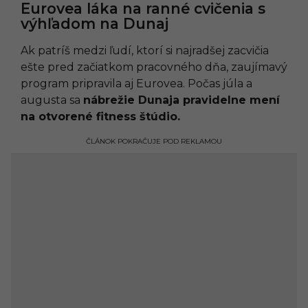
Eurovea láka na ranné cvičenia s
výhľadom na Dunaj
Ak patríš medzi ľudí, ktorí si najradšej zacvičia
ešte pred začiatkom pracovného dňa, zaujímavý
program pripravila aj Eurovea. Počas júla a
augusta sa
nábrežie Dunaja pravidelne mení
na otvorené fitness štúdio.
ČLÁNOK POKRAČUJE POD REKLAMOU