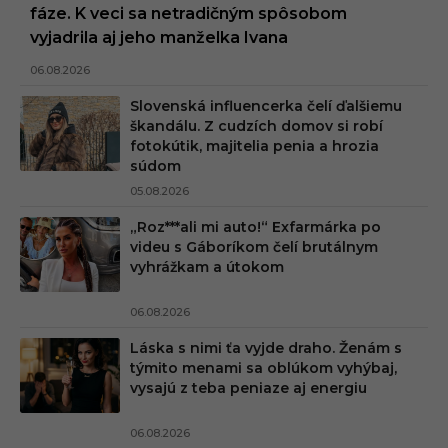
fáze. K veci sa netradičným spôsobom
vyjadrila aj jeho manželka Ivana
06.08.2026
Slovenská influencerka čelí ďalšiemu
škandálu. Z cudzích domov si robí
fotokútik, majitelia penia a hrozia
súdom
05.08.2026
„Roz***ali mi auto!“ Exfarmárka po
videu s Gáboríkom čelí brutálnym
vyhrážkam a útokom
06.08.2026
Láska s nimi ťa vyjde draho. Ženám s
týmito menami sa oblúkom vyhýbaj,
vysajú z teba peniaze aj energiu
06.08.2026