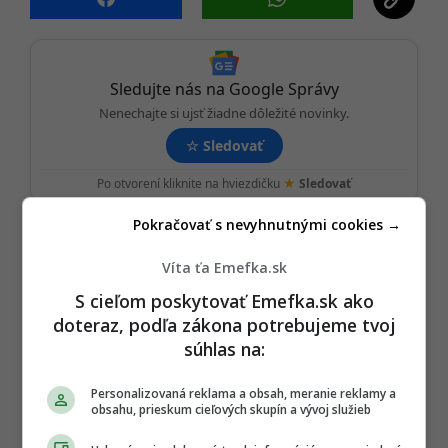
Sledujte nás na Google Správy
Nenechajte si ujsť žiadne dôležité novinky.
☆
Sledovať
★
Po otvorení kliknite na hviezdičku
Sledovať
Pokračovať s nevyhnutnými cookies →
REKLAMA
Víta ťa Emefka.sk
S cieľom poskytovať Emefka.sk ako
doteraz, podľa zákona potrebujeme tvoj
súhlas na:
Personalizovaná reklama a obsah, meranie reklamy a
obsahu, prieskum cieľových skupín a vývoj služieb