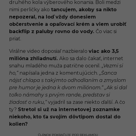
druhého kola výberového konania. Boli medzi
nimi perličky ako
tancujem, akoby sa nikto
nepozeral, na loď vždy donesiem
občerstvenie a opaľovací krém a viem urobiť
backflip z paluby rovno do vody.
Čo viac si
priať.
Virálne video doposiaľ nazbieralo
viac ako 3,5
milióna zhliadnutí.
Ako sa dalo čakať, internet
snahu mladého muža patrične ocenil.
„Vezmi si
ho,“
napísala jedna z komentujúcich.
„Šanca
nájsť chlapa s takýmto odhodlaním a zmyslom
pre humor je jedna k dvom miliónom.“
„Ak si dal
toľko námahy s prvým rande, predstav si
žiadosť o ruku,“
vyjadril sa zase niekto ďalší. A čo
ty?
Stretol si už na internetovej zoznamke
niekoho, kto ťa svojím dôvtipom dostal do
kolien?
ČLÁNOK POKRAČUJE POD REKLAMOU