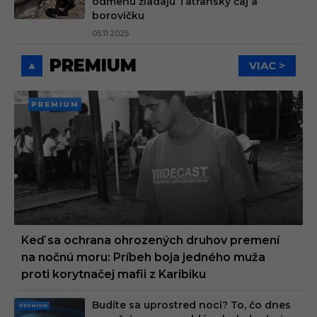
odmenu žiadajú Tatranský čaj a
borovičku
05.11.2025
PREMIUM
VIAC >
PREMI
UM
Keď sa ochrana ohrozených druhov premení
na nočnú moru: Príbeh boja jedného muža
proti korytnačej mafii z Karibiku
Budíte sa uprostred noci? To, čo dnes
PRE