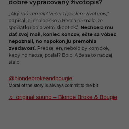
dobre vypracovaný životopis?
„Aký máš email? Večer ti pošlem životopis,“
odpísal jej chalanisko a Becca priznala, že
spočiatku bola veľmi skeptická.
Nechcela mu
dať svoj mail, koniec koncov, ešte sa vôbec
nepoznali, no napokon ju premohla
zvedavosť.
Predsa len, nebolo by komické,
keby ho naozaj poslal? Bolo. A že sa to naozaj
stalo.
@blondebrokeandbougie
Moral of the story is always commit to the bit
♬ original sound – Blonde Broke & Bougie