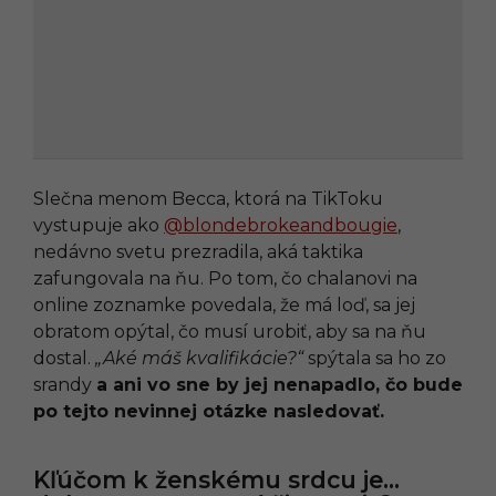
Slečna menom Becca, ktorá na TikToku
vystupuje ako
@blondebrokeandbougie
,
nedávno svetu prezradila, aká taktika
zafungovala na ňu. Po tom, čo chalanovi na
online zoznamke povedala, že má loď, sa jej
obratom opýtal, čo musí urobiť, aby sa na ňu
dostal.
„Aké máš kvalifikácie?“
spýtala sa ho zo
srandy
a ani vo sne by jej nenapadlo, čo bude
po tejto nevinnej otázke nasledovať.
Kľúčom k ženskému srdcu je…