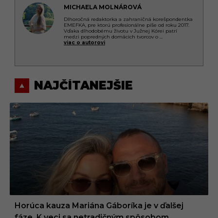
MICHAELA MOLNÁROVÁ
Dlhoročná redaktorka a zahraničná korešpondentka
EMEFKA, pre ktorú profesionálne píše od roku 2017.
Vďaka dlhodobému životu v Južnej Kórei patrí
medzi popredných domácich tvorcov o
...
viac o autorovi
NAJČÍTANEJŠIE
Horúca kauza Mariána Gáboríka je v ďalšej
fáze. K veci sa netradičným spôsobom