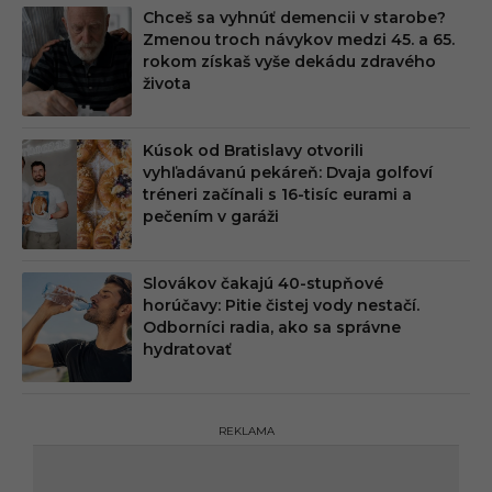
Chceš sa vyhnúť demencii v starobe?
Zmenou troch návykov medzi 45. a 65.
rokom získaš vyše dekádu zdravého
života
Kúsok od Bratislavy otvorili
vyhľadávanú pekáreň: Dvaja golfoví
tréneri začínali s 16-tisíc eurami a
pečením v garáži
Slovákov čakajú 40-stupňové
horúčavy: Pitie čistej vody nestačí.
Odborníci radia, ako sa správne
hydratovať
REKLAMA