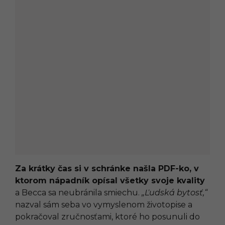
Za krátky čas si v schránke našla PDF-ko, v
ktorom nápadník opísal všetky svoje kvality
a Becca sa neubránila smiechu.
„Ľudská bytosť,“
nazval sám seba vo vymyslenom životopise a
pokračoval zručnosťami, ktoré ho posunuli do