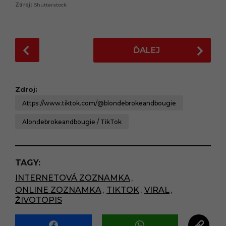
Shutterstock
P
ĎALEJ
o
s
t
Zdroj:
P
Attps://www.tiktok.com/@blondebrokeandbougie
a
g
Alondebrokeandbougie / TikTok
i
n
a
TAGY:
t
INTERNETOVÁ ZOZNAMKA
,
i
ONLINE ZOZNAMKA
,
TIKTOK
,
VIRAL
,
o
ŽIVOTOPIS
n