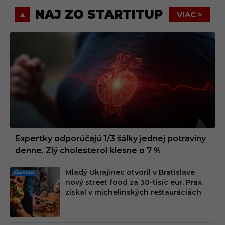
NAJ ZO STARTITUP
VIAC >
Expertky odporúčajú 1/3 šálky jednej potraviny
denne. Zlý cholesterol klesne o 7 %
Mladý Ukrajinec otvoril v Bratislave
PRE
nový street food za 30-tisíc eur. Prax
MIU
získal v michelinských reštauráciách
M