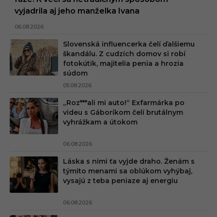
vyjadrila aj jeho manželka Ivana
06.08.2026
Slovenská influencerka čelí ďalšiemu
škandálu. Z cudzích domov si robí
fotokútik, majitelia penia a hrozia
súdom
05.08.2026
„Roz***ali mi auto!“ Exfarmárka po
videu s Gáboríkom čelí brutálnym
vyhrážkam a útokom
06.08.2026
Láska s nimi ťa vyjde draho. Ženám s
týmito menami sa oblúkom vyhýbaj,
vysajú z teba peniaze aj energiu
06.08.2026