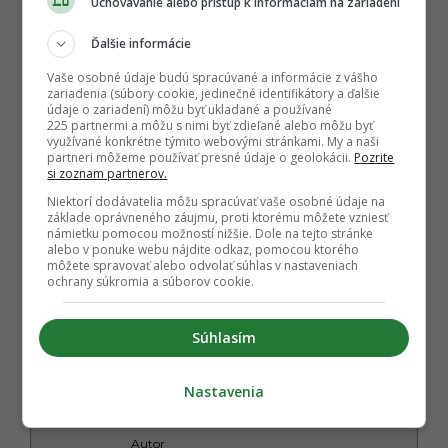
Uchovávanie alebo prístup k informáciám na zariadení
Ďalšie informácie
Vaše osobné údaje budú spracúvané a informácie z vášho
zariadenia (súbory cookie, jedinečné identifikátory a ďalšie
údaje o zariadení) môžu byť ukladané a používané
225 partnermi a môžu s nimi byť zdieľané alebo môžu byť
využívané konkrétne týmito webovými stránkami. My a naši
partneri môžeme používať presné údaje o geolokácii.
Pozrite
si zoznam partnerov.
Niektorí dodávatelia môžu spracúvať vaše osobné údaje na
základe oprávneného záujmu, proti ktorému môžete vzniesť
námietku pomocou možností nižšie. Dole na tejto stránke
alebo v ponuke webu nájdite odkaz, pomocou ktorého
môžete spravovať alebo odvolať súhlas v nastaveniach
ochrany súkromia a súborov cookie.
Súhlasím
Nastavenia
Autor