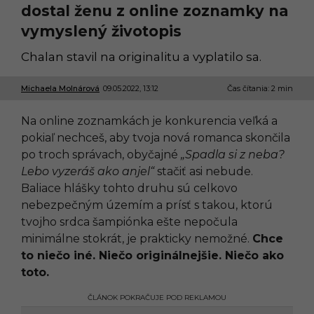
dostal ženu z online zoznamky na
vymyslený životopis
Chalan stavil na originalitu a vyplatilo sa.
Michaela Molnárová
09.05.2022, 13:12
0
Čas čítania: 2 min
9
.
Na online zoznamkách je konkurencia veľká a
0
5
pokiaľ nechceš, aby tvoja nová romanca skončila
.
po troch správach, obyčajné
„Spadla si z neba?
2
0
Lebo vyzeráš ako anjel“
stačiť asi nebude.
2
Baliace hlášky tohto druhu sú celkovo
2
,
nebezpečným územím a prísť s takou, ktorú
1
tvojho srdca šampiónka ešte nepočula
3
:
minimálne stokrát, je prakticky nemožné.
Chce
1
to niečo iné. Niečo originálnejšie. Niečo ako
2
toto.
ČLÁNOK POKRAČUJE POD REKLAMOU