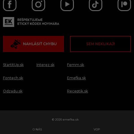
NAHLÁSIŤ CHYBU
SEM NEKLIKAJ!
StartItUp.sk
Interez.sk
Femm.sk
Fontech.sk
Emefka.sk
Odzadu.sk
Receptik.sk
© 2026 emefka.sk
O NÁS
VOP