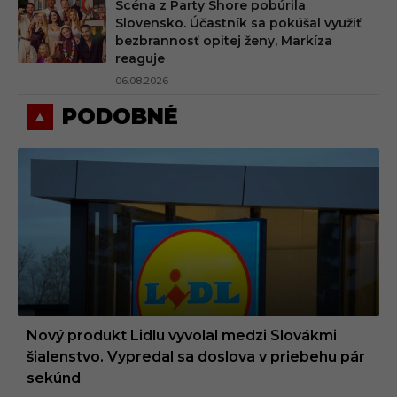
Scéna z Party Shore pobúrila
Slovensko. Účastník sa pokúšal využiť
bezbrannosť opitej ženy, Markíza
reaguje
06.08.2026
PODOBNÉ
Nový produkt Lidlu vyvolal medzi Slovákmi
šialenstvo. Vypredal sa doslova v priebehu pár
sekúnd