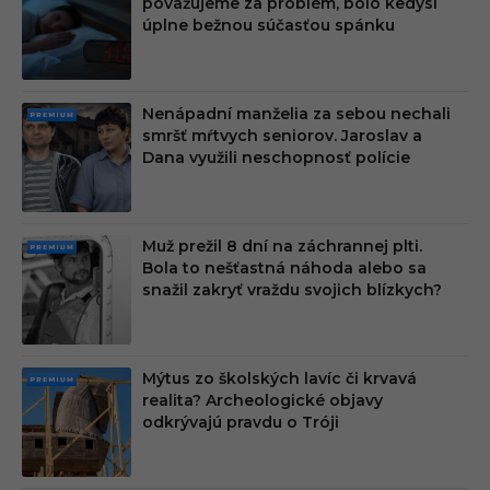
považujeme za problém, bolo kedysi
MIU
úplne bežnou súčasťou spánku
M
Nenápadní manželia za sebou nechali
PRE
smršť mŕtvych seniorov. Jaroslav a
MIU
Dana využili neschopnosť polície
M
Muž prežil 8 dní na záchrannej plti.
PRE
Bola to nešťastná náhoda alebo sa
MIU
snažil zakryť vraždu svojich blízkych?
M
Mýtus zo školských lavíc či krvavá
PRE
realita? Archeologické objavy
MIU
odkrývajú pravdu o Tróji
M