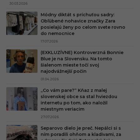
30.03.2026
Módny diktát s príchuťou sadry:
Obľúbené nohavice značky Zara
posielajú ženy po celom svete rovno
do nemocnice
17.07.2026
(EXKLUZÍVNE) Kontroverzná Bonnie
Blue je na Slovensku. Na tomto
šialenom mieste točí svoj
najodvážnejší počin
01.04.2026
„Co vám pare?“ Kňaz z malej
slovenskej obce sa stal hviezdou
internetu po tom, ako naložil
miestnym veriacim
27.07.2026
Separovo dielo je preč. Nepálci si s
ním poradili ohňom a kladivami, za