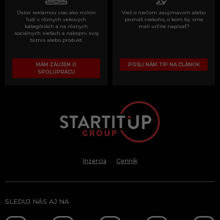
Oslov reklamou viac ako milión
Vieš o niečom zaujímavom alebo
ľudí v rôznych vekových
poznáš niekoho, o kom by sme
kategóriách a na rôznych
mali určite napísať?
sociálnych sieťach a nakopni svoj
biznis alebo produkt.
MÁM ZÁUJEM O
POŠLI NÁM TIP NA ČLÁNOK
SPOLUPRÁCU
Inzercia
Cenník
SLEDUJ NÁS AJ NA