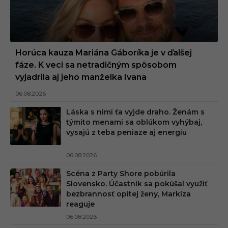
Horúca kauza Mariána Gáboríka je v ďalšej
fáze. K veci sa netradičným spôsobom
vyjadrila aj jeho manželka Ivana
06.08.2026
Láska s nimi ťa vyjde draho. Ženám s
týmito menami sa oblúkom vyhýbaj,
vysajú z teba peniaze aj energiu
06.08.2026
Scéna z Party Shore pobúrila
Slovensko. Účastník sa pokúšal využiť
bezbrannosť opitej ženy, Markíza
reaguje
06.08.2026