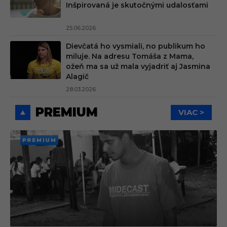
Inšpirovaná je skutočnými udalosťami
25.06.2026
Dievčatá ho vysmiali, no publikum ho
miluje. Na adresu Tomáša z Mama,
ožeň ma sa už mala vyjadriť aj Jasmina
Alagič
28.03.2026
PREMIUM
VIAC >
PREMI
UM