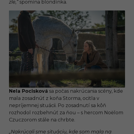
zle,“
spomína blondínka.
Nela Pocisková
sa počas nakrúcania scény, kde
mala zosadnúť z koňa Storma, ocitla v
nepríjemnej situácii. Po zosadnutí sa kôň
rozhodol rozbehnúť za ňou – s hercom Noëlom
Czuczorom stále na chrbte.
„Nakrúcali sme situáciu, kde som mala na