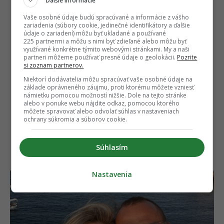
Ďalšie informácie
n
☆
Sledovať
Vaše osobné údaje budú spracúvané a informácie z vášho
zariadenia (súbory cookie, jedinečné identifikátory a ďalšie
★
Po otvorení kliknite na hviezdičku
Sledovať
údaje o zariadení) môžu byť ukladané a používané
225 partnermi a môžu s nimi byť zdieľané alebo môžu byť
využívané konkrétne týmito webovými stránkami. My a naši
partneri môžeme používať presné údaje o geolokácii.
Pozrite
Autor
si zoznam partnerov.
NIKOLA KULOVÁ
Niektorí dodávatelia môžu spracúvať vaše osobné údaje na
Špecialistka na mediálnu komunikáciu, PR a svet
základe oprávneného záujmu, proti ktorému môžete vzniesť
šoubiznisu. Ako skúsená copywriterka a redaktorka
námietku pomocou možností nižšie. Dole na tejto stránke
dokáže efektívne prepájať overené fakty s pútavým
alebo v ponuke webu nájdite odkaz, pomocou ktorého
storytellingom. Pre EMEFKA pokrý
...
viac o autorovi
môžete spravovať alebo odvolať súhlas v nastaveniach
ochrany súkromia a súborov cookie.
Súhlasím
NAJČÍTANEJŠIE
Nastavenia