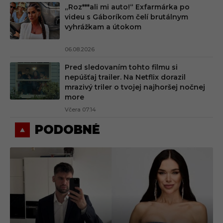
„Roz***ali mi auto!“ Exfarmárka po
videu s Gáboríkom čelí brutálnym
vyhrážkam a útokom
06.08.2026
Pred sledovaním tohto filmu si
nepúšťaj trailer. Na Netflix dorazil
mrazivý triler o tvojej najhoršej nočnej
more
Včera 07:14
PODOBNÉ