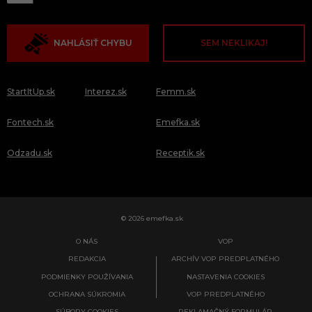
NAHLÁSIŤ CHYBU
SEM NEKLIKAJ!
StartItUp.sk
Interez.sk
Femm.sk
Fontech.sk
Emefka.sk
Odzadu.sk
Receptik.sk
© 2026 emefka.sk
O NÁS
VOP
REDAKCIA
ARCHÍV VOP PREDPLATNÉHO
PODMIENKY POUŽÍVANIA
NASTAVENIA COOKIES
OCHRANA SÚKROMIA
VOP PREDPLATNÉHO
SÚBORY COOKIES
REKLAMAČNÝ FORMULÁR