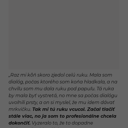
„Raz mi kôň skoro zjedol celú ruku. Mala som
dialóg, počas ktorého som koňa hladkala, a na
chvíľu som mu dala ruku pod papuľu. Tá ruka
by mala byť vystretá, no mne sa počas dialógu
uvoľnili prsty, a on si myslel, že mu idem dávať
mrkvičku.
Tak mi tú ruku vcucol. Začal tlačiť
stále viac, no ja som to profesionálne chcela
dokončiť.
Vyzeralo to, že to dopadne