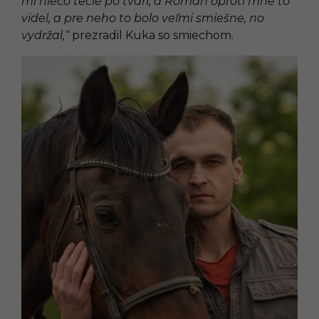
mi niečo tečie po tvári, a Roman oproti mne to
videl, a pre neho to bolo veľmi smiešne, no
vydržal,“
prezradil Kuka so smiechom.