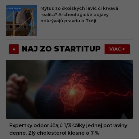
Mýtus zo školských lavíc či krvavá
PRE
realita? Archeologické objavy
MIU
odkrývajú pravdu o Tróji
M
NAJ ZO STARTITUP
VIAC >
Expertky odporúčajú 1/3 šálky jednej potraviny
denne. Zlý cholesterol klesne o 7 %