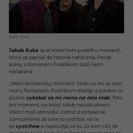
TV JOJ
Jakub Kuka
sa so smiechom podelil o moment,
ktorý sa zapísal do histórie natáčania. Počas
scény s Romanom Poláčikom zažil niečo
nečakané.
​„Mám fantastický moment. Stalo sa mi, že som
mal s Romanom Poláčikom dialóg, a poviem to
slušne,
vykakal sa mi rovno na čelo vták
. Toto
bol moment, na ktorý nikdy nezabudnem.
Všetci mali obrovskú radosť a potešenie.
Samozrejme, že sme to vydržali, no to
sa
vystrihne
a nepoužije sa to. Ja som cítil, že