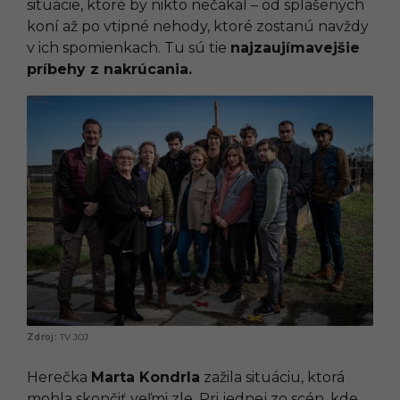
situácie, ktoré by nikto nečakal – od splašených
koní až po vtipné nehody, ktoré zostanú navždy
v ich spomienkach. Tu sú tie
najzaujímavejšie
príbehy z nakrúcania.
TV JOJ
Herečka
Marta Kondrla
zažila situáciu, ktorá
mohla skončiť veľmi zle. Pri jednej zo scén, kde