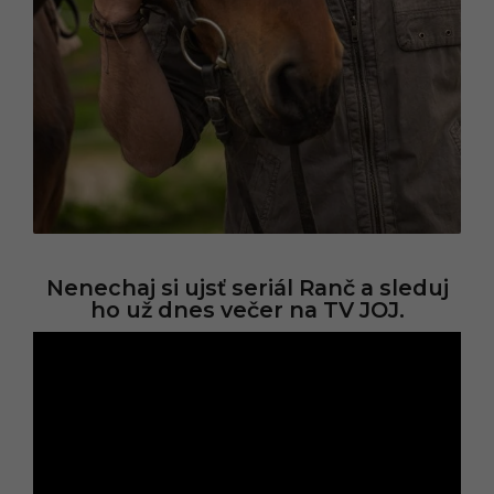
Nenechaj si ujsť seriál Ranč a sleduj
ho už dnes večer na TV JOJ.