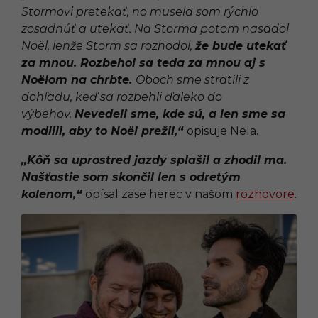
Stormovi pretekať, no musela som rýchlo
zosadnúť a utekať. Na Storma potom nasadol
Noël, lenže Storm sa rozhodol,
že bude utekať
za mnou. Rozbehol sa teda za mnou aj s
Noëlom na chrbte.
Oboch sme stratili z
dohľadu, keď sa rozbehli ďaleko do
výbehov.
Nevedeli sme, kde sú, a len sme sa
modlili, aby to Noël preži
l,“
opisuje Nela.
„Kôň sa uprostred jazdy splašil a zhodil ma.
Našťastie som skončil len s odretým
kolenom,“
opísal zase herec v našom
rozhovore
.