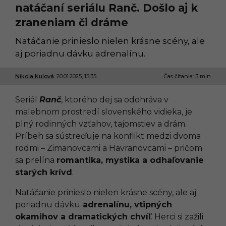
natáčaní seriálu Ranč. Došlo aj k
zraneniam či dráme
Natáčanie prinieslo nielen krásne scény, ale
aj poriadnu dávku adrenalínu.
Nikola Kulová
20.01.2025, 15:35
2
Čas čítania: 3 min
0
.
Seriál
Ranč
, ktorého dej sa odohráva v
0
1
malebnom prostredí slovenského vidieka, je
.
plný rodinných vzťahov, tajomstiev a drám.
2
0
Príbeh sa sústreďuje na konflikt medzi dvoma
2
rodmi – Zimanovcami a Havranovcami – pričom
5
,
sa prelína
romantika, mystika a odhaľovanie
1
starých krívd
.
4
:
3
Natáčanie prinieslo nielen krásne scény, ale aj
9
poriadnu dávku
adrenalínu, vtipných
okamihov a dramatických chvíľ
. Herci si zažili