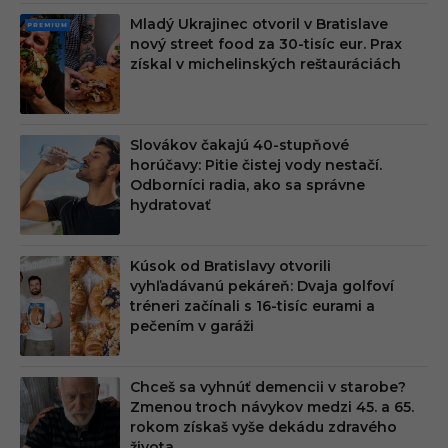
Mladý Ukrajinec otvoril v Bratislave
PRE
nový street food za 30-tisíc eur. Prax
MIU
získal v michelinských reštauráciách
M
Slovákov čakajú 40-stupňové
horúčavy: Pitie čistej vody nestačí.
Odborníci radia, ako sa správne
hydratovať
Kúsok od Bratislavy otvorili
vyhľadávanú pekáreň: Dvaja golfoví
tréneri začínali s 16-tisíc eurami a
pečením v garáži
Chceš sa vyhnúť demencii v starobe?
Zmenou troch návykov medzi 45. a 65.
rokom získaš vyše dekádu zdravého
života