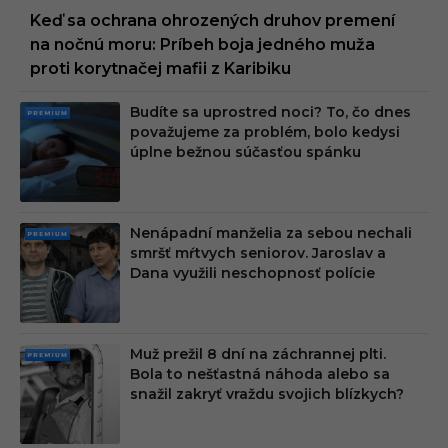
Keď sa ochrana ohrozených druhov premení
na nočnú moru: Príbeh boja jedného muža
proti korytnačej mafii z Karibiku
Budíte sa uprostred noci? To, čo dnes
PRE
považujeme za problém, bolo kedysi
MIU
úplne bežnou súčasťou spánku
M
Nenápadní manželia za sebou nechali
PRE
smršť mŕtvych seniorov. Jaroslav a
MIU
Dana využili neschopnosť polície
M
Muž prežil 8 dní na záchrannej plti.
PRE
Bola to nešťastná náhoda alebo sa
MIU
snažil zakryť vraždu svojich blízkych?
M