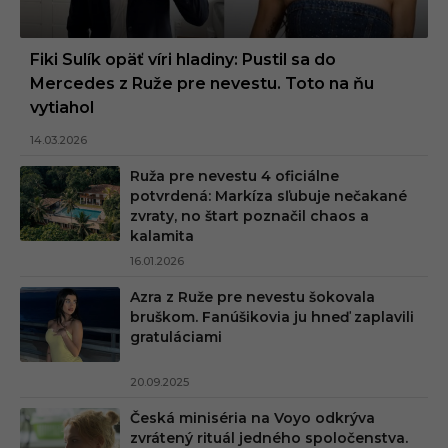
Fiki Sulík opäť víri hladiny: Pustil sa do
Mercedes z Ruže pre nevestu. Toto na ňu
vytiahol
14.03.2026
Ruža pre nevestu 4 oficiálne
potvrdená: Markíza sľubuje nečakané
zvraty, no štart poznačil chaos a
kalamita
16.01.2026
Azra z Ruže pre nevestu šokovala
bruškom. Fanúšikovia ju hneď zaplavili
gratuláciami
20.09.2025
Česká miniséria na Voyo odkrýva
zvrátený rituál jedného spoločenstva.