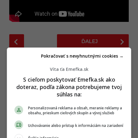
P
ĎALEJ
o
s
Pokračovať s nevyhnutnými cookies →
t
P
Víta ťa Emefka.sk
TAGY:
a
S cieľom poskytovať Emefka.sk ako
HERCI
,
NEHODA
,
RANČ
,
SERIÁL
,
TV JOJ
g
doteraz, podľa zákona potrebujeme tvoj
i
súhlas na:
n
Personalizovaná reklama a obsah, meranie reklamy a
a
obsahu, prieskum cieľových skupín a vývoj služieb
t
i
Uchovávanie alebo prístup k informáciám na zariadení
Sledujte nás na Google Správy
o
Nenechajte si ujsť žiadne dôležité novinky.