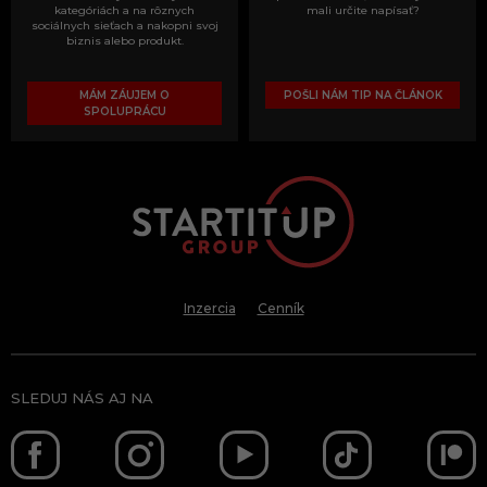
kategóriách a na rôznych
mali určite napísať?
sociálnych sieťach a nakopni svoj
biznis alebo produkt.
MÁM ZÁUJEM O
POŠLI NÁM TIP NA ČLÁNOK
SPOLUPRÁCU
Inzercia
Cenník
SLEDUJ NÁS AJ NA