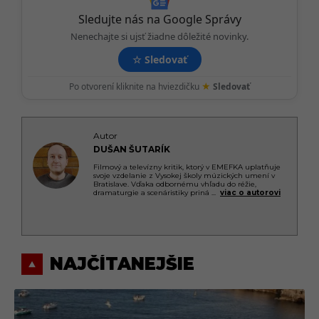
o
n
Sledujte nás na Google Správy
Nenechajte si ujsť žiadne dôležité novinky.
☆
Sledovať
★
Po otvorení kliknite na hviezdičku
Sledovať
Autor
DUŠAN ŠUTARÍK
Filmový a televízny kritik, ktorý v EMEFKA uplatňuje
svoje vzdelanie z Vysokej školy múzických umení v
Bratislave. Vďaka odbornému vhľadu do réžie,
dramaturgie a scenáristiky priná
...
viac o autorovi
NAJČÍTANEJŠIE