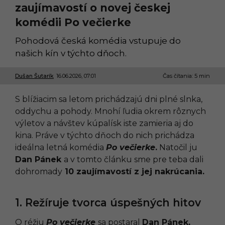
zaujímavostí o novej českej
komédii Po večierke
Pohodová česká komédia vstupuje do
našich kín v týchto dňoch.
Dušan Šutarík
16.06.2026, 07:01
1
Čas čítania: 5 min
5
.
S blížiacim sa letom prichádzajú dni plné slnka,
0
6
oddychu a pohody. Mnohí ľudia okrem rôznych
.
výletov a návštev kúpalísk iste zamieria aj do
2
0
kina. Práve v týchto dňoch do nich prichádza
2
ideálna letná komédia
Po večierke
.
Natočil ju
6
,
Dan Pánek
a v tomto článku sme pre teba dali
1
dohromady
10 zaujímavostí z jej nakrúcania.
3
:
3
7
1. Režíruje tvorca úspešných hitov
O réžiu
Po večierke
sa postaral
Dan Pánek,