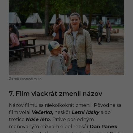
Bontonfilm SK
7. Film viackrát zmenil názov
Názov filmu sa niekoľkokrát zmenil. Pôvodne sa
film volal
Večerk
a
,
neskôr
Letní lásky
a do
tretice
Naše léto
.
Práve posledným
menovaným názvom si bol režisér
Dan Pánek