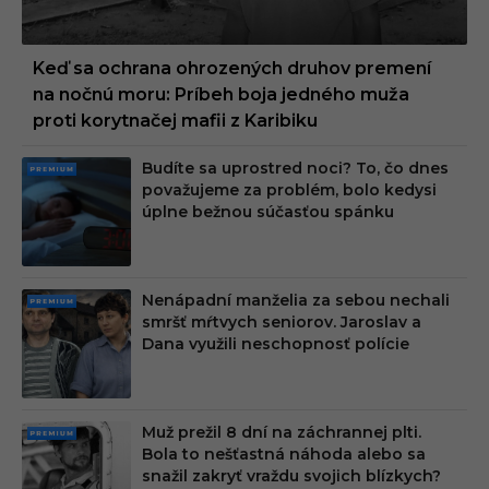
Keď sa ochrana ohrozených druhov premení
na nočnú moru: Príbeh boja jedného muža
proti korytnačej mafii z Karibiku
Budíte sa uprostred noci? To, čo dnes
PRE
považujeme za problém, bolo kedysi
MIU
úplne bežnou súčasťou spánku
M
Nenápadní manželia za sebou nechali
PRE
smršť mŕtvych seniorov. Jaroslav a
MIU
Dana využili neschopnosť polície
M
Muž prežil 8 dní na záchrannej plti.
PRE
Bola to nešťastná náhoda alebo sa
MIU
snažil zakryť vraždu svojich blízkych?