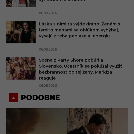
06.08.2026
Láska s nimi ťa vyjde draho. Ženám s
týmito menami sa oblúkom vyhýbaj,
vysajú z teba peniaze aj energiu
06.08.2026
Scéna z Party Shore pobúrila
Slovensko. Účastník sa pokúšal využiť
bezbrannosť opitej ženy, Markíza
reaguje
06.08.2026
PODOBNÉ