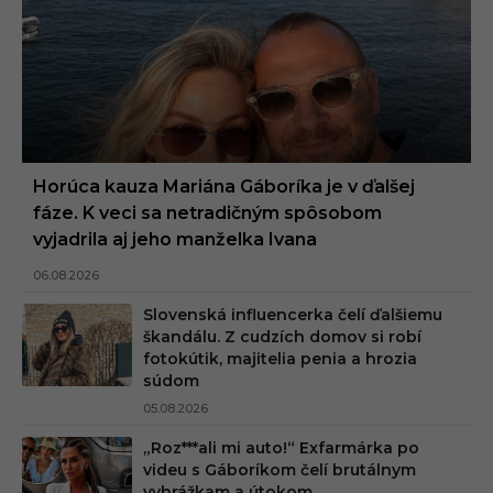
Horúca kauza Mariána Gáboríka je v ďalšej
fáze. K veci sa netradičným spôsobom
vyjadrila aj jeho manželka Ivana
06.08.2026
Slovenská influencerka čelí ďalšiemu
škandálu. Z cudzích domov si robí
fotokútik, majitelia penia a hrozia
súdom
05.08.2026
„Roz***ali mi auto!“ Exfarmárka po
videu s Gáboríkom čelí brutálnym
vyhrážkam a útokom