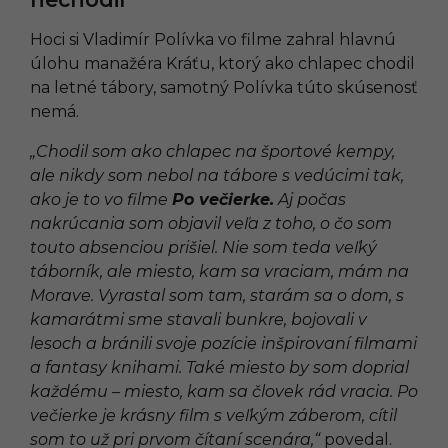
Hoci si Vladimír Polívka vo filme zahral hlavnú
úlohu manažéra Kráťu, ktorý ako chlapec chodil
na letné tábory, samotný Polívka túto skúsenosť
nemá.
„Chodil som ako chlapec na športové kempy,
ale nikdy som nebol na tábore s vedúcimi tak,
ako je to vo filme
Po večierke.
Aj počas
nakrúcania som objavil veľa z toho, o čo som
touto absenciou prišiel. Nie som teda veľký
táborník, ale miesto, kam sa vraciam, mám na
Morave. Vyrastal som tam, starám sa o dom, s
kamarátmi sme stavali bunkre, bojovali v
lesoch a bránili svoje pozície inšpirovaní filmami
a fantasy knihami. Také miesto by som doprial
každému – miesto, kam sa človek rád vracia. Po
večierke je krásny film s veľkým záberom, cítil
som to už pri prvom čítaní scenára,“
povedal.