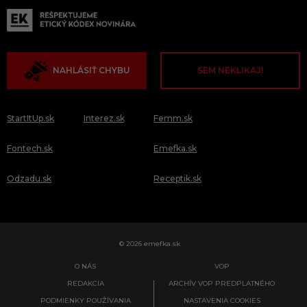
NAHLÁSIŤ CHYBU
SEM NEKLIKAJ!
StartItUp.sk
Interez.sk
Femm.sk
Fontech.sk
Emefka.sk
Odzadu.sk
Receptik.sk
© 2026 emefka.sk
O NÁS
VOP
REDAKCIA
ARCHÍV VOP PREDPLATNÉHO
PODMIENKY POUŽÍVANIA
NASTAVENIA COOKIES