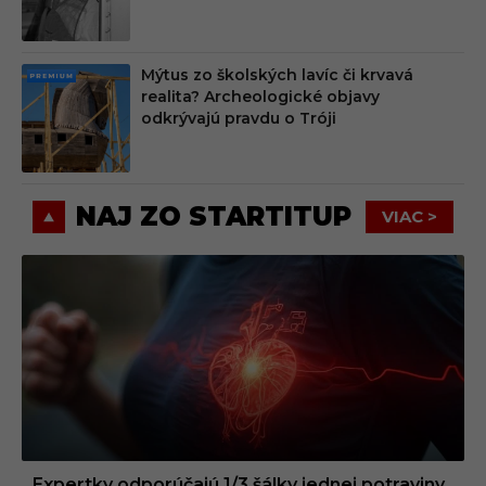
M
Mýtus zo školských lavíc či krvavá
PRE
realita? Archeologické objavy
MIU
odkrývajú pravdu o Tróji
M
NAJ ZO STARTITUP
VIAC >
Expertky odporúčajú 1/3 šálky jednej potraviny