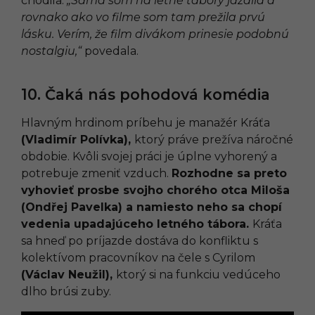
chodila.
„Sama som na letné tábory jazdila a
rovnako ako vo filme som tam prežila prvú
lásku. Verím, že film divákom prinesie podobnú
nostalgiu,“
povedala.
10. Čaká nás pohodová komédia
Hlavným hrdinom príbehu je manažér Kráťa
(Vladimír Polívka),
ktorý práve prežíva náročné
obdobie. Kvôli svojej práci je úplne vyhorený a
potrebuje zmeniť vzduch.
Rozhodne sa preto
vyhovieť prosbe svojho chorého otca Miloša
(Ondřej Pavelka) a namiesto neho sa chopí
vedenia upadajúceho letného tábora.
Kráťa
sa hneď po príjazde dostáva do konfliktu s
kolektívom pracovníkov na čele s Cyrilom
(Václav Neužil),
ktorý si na funkciu vedúceho
dlho brúsi zuby.