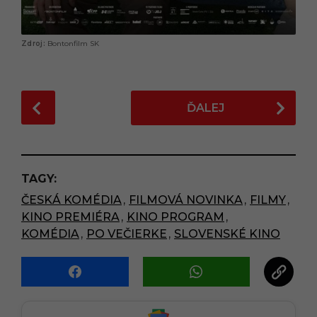
Bontonfilm SK
P
ĎALEJ
o
s
t
P
TAGY:
a
ČESKÁ KOMÉDIA
,
FILMOVÁ NOVINKA
,
FILMY
,
g
KINO PREMIÉRA
,
KINO PROGRAM
,
i
KOMÉDIA
,
PO VEČIERKE
,
SLOVENSKÉ KINO
n
a
t
i