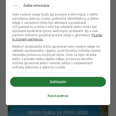
Ďalšie informácie
Vo filme si zahrali aj
Hana Vagnerová, Dana
Batulková, Max Dolanský, Petra
Vaše osobné údaje budú spracúvané a informácie z vášho
Nesvačilová, Jaroslav Plesl, Tomáš
zariadenia (súbory cookie, jedinečné identifikátory a ďalšie
údaje o zariadení) môžu byť ukladané a používané
Havlínek, Štepánka Ligas
či
Adam Langer.
225 partnermi a môžu s nimi byť zdieľané alebo môžu byť
Dan
Pánek
sa okrem réžie postaral aj o scenár.
využívané konkrétne týmito webovými stránkami. My a naši
partneri môžeme používať presné údaje o geolokácii.
Pozrite
Predstaviteľ hlavnej úlohy Vladimír Polívka
si zoznam partnerov.
prezradil, že film divákov donúti uvedomiť si, na
Niektorí dodávatelia môžu spracúvať vaše osobné údaje na
čom v živote skutočne záleží. Rovnako ako v
základe oprávneného záujmu, proti ktorému môžete vzniesť
námietku pomocou možností nižšie. Dole na tejto stránke
prípade hlavného hrdinu.
„Pretože tá postava
alebo v ponuke webu nájdite odkaz, pomocou ktorého
Kráti prichádza na tábor a zabudol, ako
môžete spravovať alebo odvolať súhlas v nastaveniach
ochrany súkromia a súborov cookie.
veľmi to miloval, odovzdal svoj život kariére
a peniazom, a zabudol, ako veľmi je to
vzácne,“
podotkol.
Po večierke
si premiéru
Súhlasím
odbije
18. júna.
Nastavenia