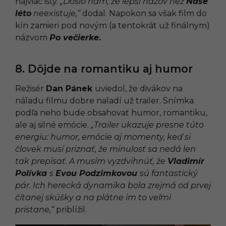
najviac istý.
„Došlo nám, že lepší názov než
Naše
léto
neexistuje,“
dodal. Napokon sa však film do
kín zamieri pod novým (a tentokrát už finálnym)
názvom
Po večierke
.
8. Dôjde na romantiku aj humor
Režisér
Dan Pánek
uviedol, že divákov na
náladu filmu dobre naladí už trailer. Snímka
podľa neho bude obsahovať humor, romantiku,
ale aj silné emócie.
„Trailer ukazuje presne túto
energiu: humor, emócie aj momenty, keď si
človek musí priznať, že minulosť sa nedá len
tak prepísať. A musím vyzdvihnúť, že
Vladimír
Polívka
s
Evou Podzimkovou
sú fantastický
pár. Ich herecká dynamika bola zrejmá od prvej
čítanej skúšky a na plátne im to veľmi
pristane,“
priblížil.