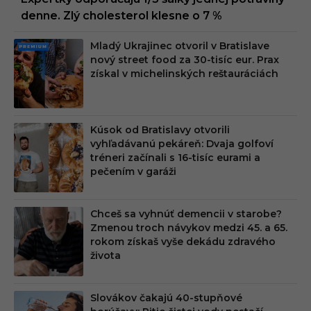
denne. Zlý cholesterol klesne o 7 %
Mladý Ukrajinec otvoril v Bratislave
PRE
nový street food za 30-tisíc eur. Prax
MIU
získal v michelinských reštauráciách
M
Kúsok od Bratislavy otvorili
vyhľadávanú pekáreň: Dvaja golfoví
tréneri začínali s 16-tisíc eurami a
pečením v garáži
Chceš sa vyhnúť demencii v starobe?
Zmenou troch návykov medzi 45. a 65.
rokom získaš vyše dekádu zdravého
života
Slovákov čakajú 40-stupňové