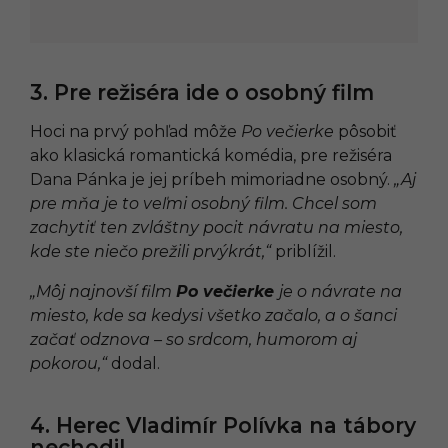
3. Pre režiséra ide o osobný film
Hoci na prvý pohľad môže
Po večierke
pôsobiť
ako klasická romantická komédia, pre režiséra
Dana Pánka je jej príbeh mimoriadne osobný.
„Aj
pre mňa je to veľmi osobný film. Chcel som
zachytiť ten zvláštny pocit návratu na miesto,
kde ste niečo prežili prvýkrát,“
priblížil.
„Môj najnovší film
Po večierke
je o návrate na
miesto, kde sa kedysi všetko začalo, a o šanci
začať odznova – so srdcom, humorom aj
pokorou,“
dodal.
4. Herec Vladimír Polívka na tábory
nechodil