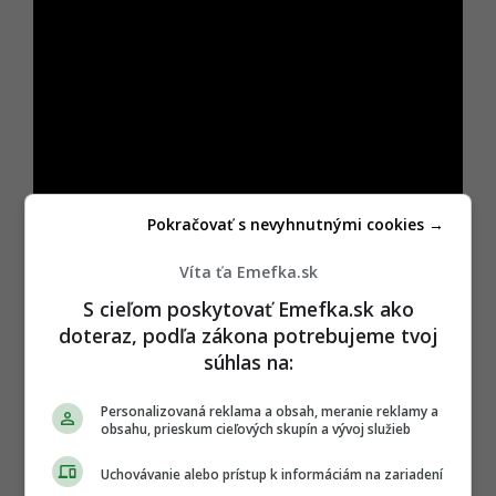
Pokračovať s nevyhnutnými cookies →
Víta ťa Emefka.sk
Aby toho nebolo málo, dorazí aj hygienická
S cieľom poskytovať Emefka.sk ako
kontrola, v ktorej je Anežka
(Eva Podzimková),
doteraz, podľa zákona potrebujeme tvoj
Kráťová dávna láska z detského tábora. Tá dnes
súhlas na:
žije s jeho rivalom, podnikateľom Karlom
(Stanislav Majer).
Keď sa však po rokoch
Personalizovaná reklama a obsah, meranie reklamy a
stretnú, v Kráťovi sa opäť prebudia silné city.
obsahu, prieskum cieľových skupín a vývoj služieb
A uvedomí si, že práve toto leto mu ponúkne
Uchovávanie alebo prístup k informáciám na zariadení
možnosť začať odznova.