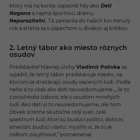
ktorý má na konte úspešné hity ako
Deti
Nagana
a najmä športovú drámu
Neporaziteľní
.
Tá zamierila do našich kín minulý
rok a stretla sa s úspechom u divákov aj kritikov.
2. Letný tábor ako miesto rôznych
osudov
Predstaviteľ hlavnej úlohy
Vladimír Polívka
sa
vyjadril, že letný tábor predstavuje miesto, na
ktorom sa stretávajú osudy viacerých ľudí. Podľa
neho si to však ako deti neuvedomujeme.
„Je to
z prostredia tábora, ale s osudom mnohých
ľudí. Ako deti si to neuvedomujeme, ale tam
človek stretne skutočne celý svet, celé
spektrum ľudí, ktorí sú budúci politici, doktori,
smetiari, budúci všetci, myslím si, že to je
celkom zaujímavé,“
poznamenal.