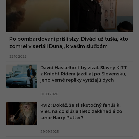
Po bombardovaní prišli slzy. Diváci už tušia, kto
zomrel v seriáli Dunaj, k vašim službám
23.10.2025
David Hasselhoff by zízal. Slávny KITT
z Knight Ridera jazdí aj po Slovensku,
jeho verné repliky vyrážajú dych
01.08.2026
KVÍZ: Dokáž, že si skutočný fanúšik.
Vieš, na čo slúžia tieto zaklínadlá zo
série Harry Potter?
29.09.2025