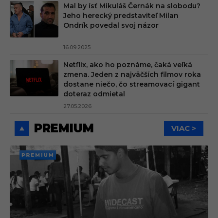
Mal by ísť Mikuláš Černák na slobodu?
Jeho herecký predstaviteľ Milan
Ondrík povedal svoj názor
16.09.2025
Netflix, ako ho poznáme, čaká veľká
zmena. Jeden z najväčších filmov roka
dostane niečo, čo streamovací gigant
doteraz odmietal
27.05.2026
PREMIUM
VIAC >
PREMI
UM