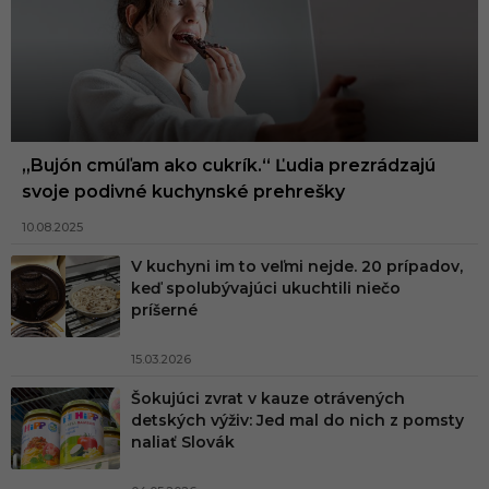
„Bujón cmúľam ako cukrík.“ Ľudia prezrádzajú
svoje podivné kuchynské prehrešky
10.08.2025
V kuchyni im to veľmi nejde. 20 prípadov,
keď spolubývajúci ukuchtili niečo
príšerné
15.03.2026
Šokujúci zvrat v kauze otrávených
detských výživ: Jed mal do nich z pomsty
naliať Slovák