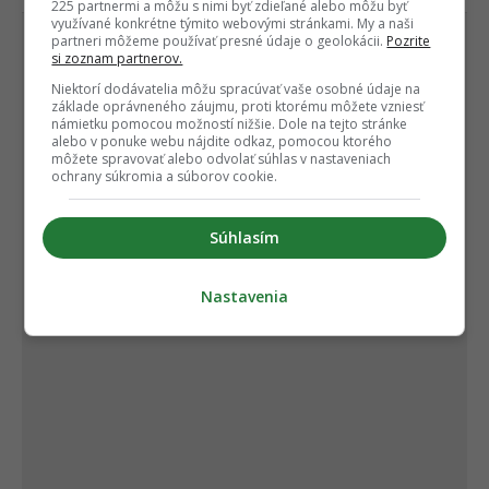
225 partnermi a môžu s nimi byť zdieľané alebo môžu byť
využívané konkrétne týmito webovými stránkami. My a naši
partneri môžeme používať presné údaje o geolokácii.
Pozrite
si zoznam partnerov.
Niektorí dodávatelia môžu spracúvať vaše osobné údaje na
základe oprávneného záujmu, proti ktorému môžete vzniesť
námietku pomocou možností nižšie. Dole na tejto stránke
alebo v ponuke webu nájdite odkaz, pomocou ktorého
môžete spravovať alebo odvolať súhlas v nastaveniach
ochrany súkromia a súborov cookie.
Súhlasím
Nastavenia