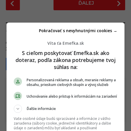
ĎALEJ
o
s
t
P
Pokračovať s nevyhnutnými cookies →
TAGY:
a
AKO SCHUDNÚŤ
,
LACNÉ RIEŠENIE
,
OBEZITA
,
Víta ťa Emefka.sk
g
ŠIALENÝ NÁPAD
,
STYL
,
ZUBY
i
S cieľom poskytovať Emefka.sk ako
doteraz, podľa zákona potrebujeme tvoj
n
súhlas na:
a
t
Personalizovaná reklama a obsah, meranie reklamy a
i
obsahu, prieskum cieľových skupín a vývoj služieb
o
Sledujte nás na Google Správy
Uchovávanie alebo prístup k informáciám na zariadení
n
Nenechajte si ujsť žiadne dôležité novinky.
☆
Sledovať
Ďalšie informácie
★
Po otvorení kliknite na hviezdičku
Sledovať
Vaše osobné údaje budú spracúvané a informácie z vášho
zariadenia (súbory cookie, jedinečné identifikátory a ďalšie
údaje o zariadení) môžu byť ukladané a používané
REKLAMA