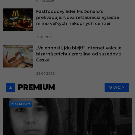
04.05.2026
Fastfoodový líder McDonald’s
prekvapuje: Nová reštaurácia vyrastie
mimo veľkých nákupných centier
28.01.2026
„Velebnosti, jdu blejt!“ Internet valcuje
bizarná príchuť zmrzlina od susedov z
Česka
28.04.2026
PREMIUM
VIAC >
PREMI
UM