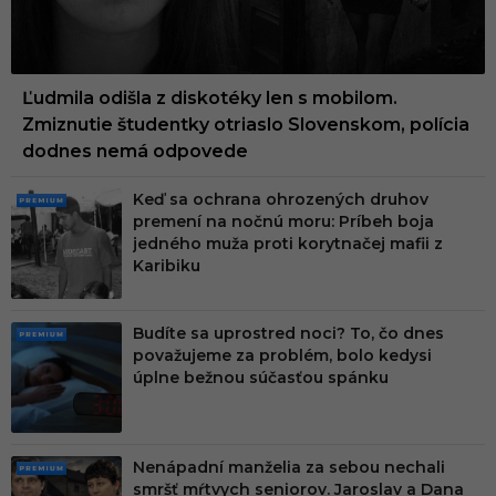
Ľudmila odišla z diskotéky len s mobilom.
Zmiznutie študentky otriaslo Slovenskom, polícia
dodnes nemá odpovede
Keď sa ochrana ohrozených druhov
PRE
premení na nočnú moru: Príbeh boja
MIU
jedného muža proti korytnačej mafii z
M
Karibiku
Budíte sa uprostred noci? To, čo dnes
PRE
považujeme za problém, bolo kedysi
MIU
úplne bežnou súčasťou spánku
M
Nenápadní manželia za sebou nechali
PRE
smršť mŕtvych seniorov. Jaroslav a Dana