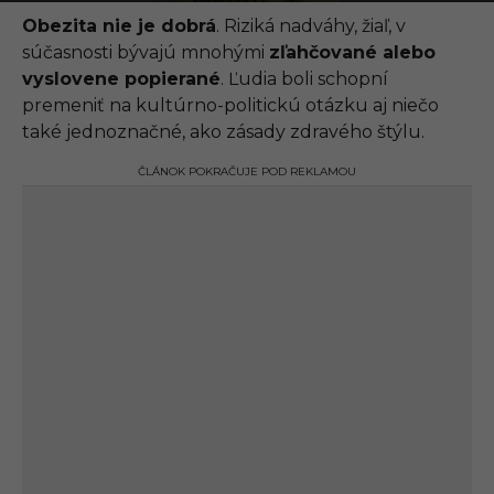
.
0
Obezita nie je dobrá
. Riziká nadváhy, žiaľ, v
9
súčasnosti bývajú mnohými
zľahčované alebo
.
2
vyslovene popierané
. Ľudia boli schopní
0
premeniť na kultúrno-politickú otázku aj niečo
2
1
také jednoznačné, ako zásady zdravého štýlu.
,
1
ČLÁNOK POKRAČUJE POD REKLAMOU
1
:
1
8