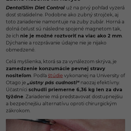
DentalSlim Diet Control
už na prvý pohľad vyzerá
dosť strašidelne. Podobne ako zubný strojček, aj
toto zariadenie namontuje na zuby zubár. Horná a
dolná čeľusť sú následne spojené magnetom tak,
že ich
nie je možné roztvoriť na viac ako 2 mm
.
Dýchanie a rozprávanie údajne nie je nijako
obmedzené.
Celá myšlienka, ktorá sa za vynálezom skrýva, je
zamedzenie konzumácie pevnej stravy
nositeľom
. Podľa
štúdie
vykonanej na University of
Otago je
„ústny pás cudnosti“
naozaj efektívny.
Účastníci
schudli priemerne 6,36 kg len za dva
týždne
. Zariadenie má predstavovať dostupnejšiu
a bezpečnejšiu alternatívu oproti chirurgickým
zákrokom.