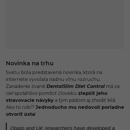
Novinka na trhu
Svetu bola predstavená novinka, ktorá na
internete vyvolala riadnu vlnu rozruchu.
Zariadenie zvané
DentalSlim Diet Control
má za
cieľ spoľahlivo pomôcť človeku
zlepšiť jeho
stravovacie návyky
a tým pádom aj zhodiť kilá.
Ako to robí?
Jednoducho mu nedovolí poriadne
otvoriť ústa
!
Otago and UK researchers have developed a