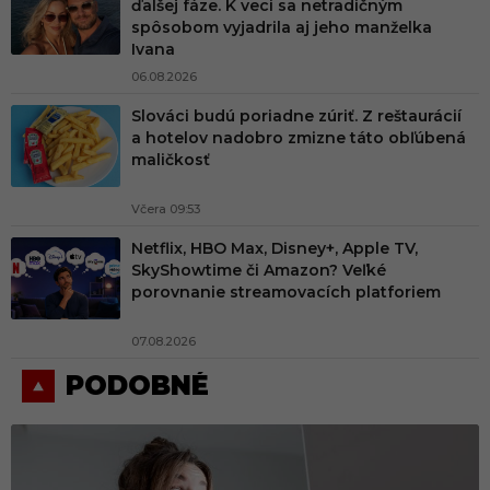
ďalšej fáze. K veci sa netradičným
spôsobom vyjadrila aj jeho manželka
Ivana
06.08.2026
Slováci budú poriadne zúriť. Z reštaurácií
a hotelov nadobro zmizne táto obľúbená
maličkosť
Včera 09:53
Netflix, HBO Max, Disney+, Apple TV,
SkyShowtime či Amazon? Veľké
porovnanie streamovacích platforiem
07.08.2026
PODOBNÉ