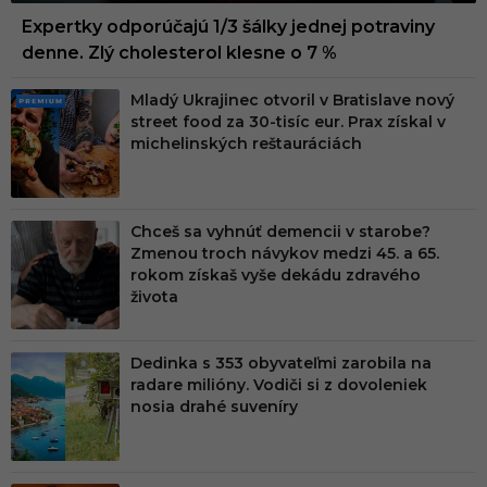
Expertky odporúčajú 1/3 šálky jednej potraviny
denne. Zlý cholesterol klesne o 7 %
Mladý Ukrajinec otvoril v Bratislave nový
PRE
street food za 30-tisíc eur. Prax získal v
MIU
michelinských reštauráciách
M
Chceš sa vyhnúť demencii v starobe?
Zmenou troch návykov medzi 45. a 65.
rokom získaš vyše dekádu zdravého
života
Dedinka s 353 obyvateľmi zarobila na
radare milióny. Vodiči si z dovoleniek
nosia drahé suveníry