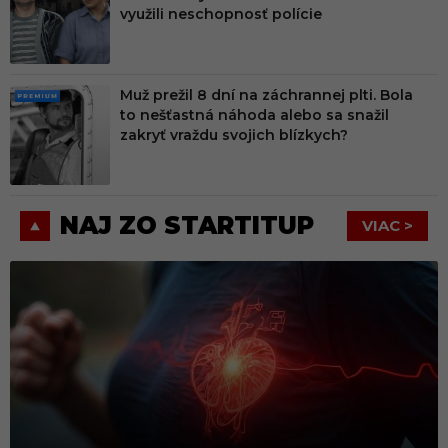
MIU
využili neschopnosť polície
M
Muž prežil 8 dní na záchrannej plti. Bola
PRE
to nešťastná náhoda alebo sa snažil
MIU
zakryť vraždu svojich blízkych?
M
NAJ ZO STARTITUP
VIAC >