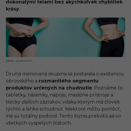
dokonalými telami bez akýchkoľvek chybičiek
krásy
.
shutterstock
Druhá menovaná skupina sa postarala o existenciu
obrovského a
rozmanitého segmentu
produktov určených na chudnutie
. Poznáme to:
tabletky, náramky, nápoje, masážne prístroje a
tisícky ďalších zázrakov, vďaka ktorým má človek
rýchlo a ľahko schudnúť. Niektoré môžu pomôcť,
iné sú totálny podvod. Tento biznis prekvitá asi vo
všetkých vyspelých štátoch.