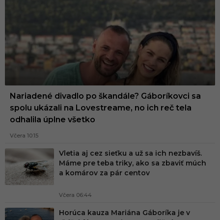
Nariadené divadlo po škandále? Gáboríkovci sa
spolu ukázali na Lovestreame, no ich reč tela
odhalila úplne všetko
Včera 10:15
Vletia aj cez sieťku a už sa ich nezbavíš.
Máme pre teba triky, ako sa zbaviť múch
a komárov za pár centov
Včera 06:44
Horúca kauza Mariána Gáboríka je v