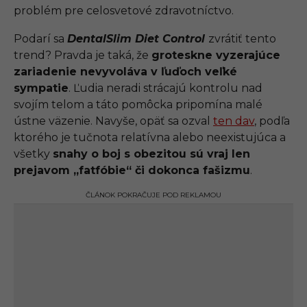
problém pre celosvetové zdravotníctvo.
Podarí sa
DentalSlim Diet Control
zvrátiť tento
trend? Pravda je taká, že
groteskne vyzerajúce
zariadenie nevyvoláva v ľuďoch veľké
sympatie
. Ľudia neradi strácajú kontrolu nad
svojím telom a táto pomôcka pripomína malé
ústne väzenie. Navyše, opäť sa ozval
ten dav
, podľa
ktorého je tučnota relatívna alebo neexistujúca a
všetky
snahy o boj s obezitou sú vraj len
prejavom „fatfóbie“ či dokonca fašizmu
.
ČLÁNOK POKRAČUJE POD REKLAMOU