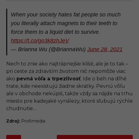
When your society hates fat people so much
you literally attach magnets to their teeth to
force them to a liquid diet to survive.
https://t.co/go3k8zhJeV
— Brianna Wu (@BriannaWu)
June 28, 2021
Nech to znie ako najtrápnejšie klišé, ale je to tak –
pri ceste za zdravším životom nič nepomôže viac
ako
pevná vôľa a trpezlivosť
. Ide o beh na dlhé
trate, kde neexistujú žiadne skratky. Pevnú vôľu
ale v obchode nekúpiš, takže vždy sa nájde na trhu
miesto pre kadejaké vynálezy, ktoré sľubujú rýchle
chudnutie…
Zdroj:
Profimedia
P