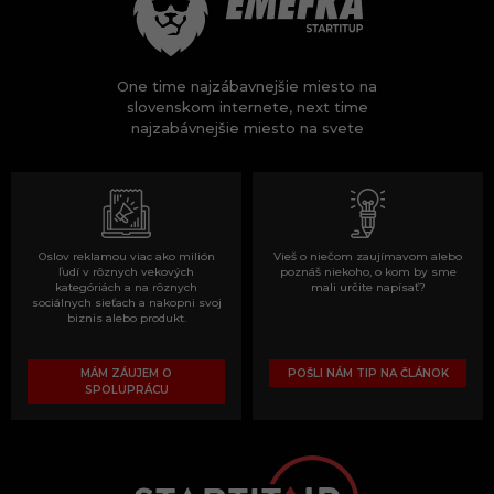
One time najzábavnejšie miesto na
slovenskom internete, next time
najzabávnejšie miesto na svete
Oslov reklamou viac ako milión
Vieš o niečom zaujímavom alebo
ľudí v rôznych vekových
poznáš niekoho, o kom by sme
kategóriách a na rôznych
mali určite napísať?
sociálnych sieťach a nakopni svoj
biznis alebo produkt.
MÁM ZÁUJEM O
POŠLI NÁM TIP NA ČLÁNOK
SPOLUPRÁCU