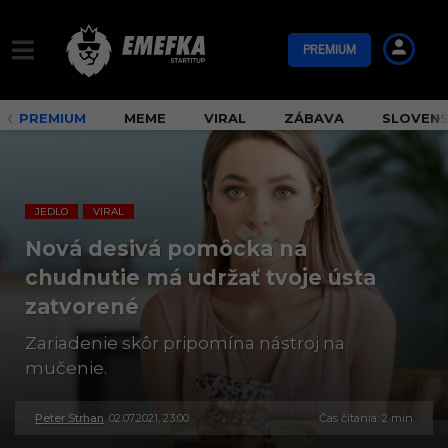
PREMIUM
PREMIUM
MEME
VIRAL
ZÁBAVA
SLOVEN
JEDLO
VIRAL
,
Nová desivá pomôcka na
chudnutie má udržať tvoje ústa
zatvorené
Zariadenie skôr pripomína nástroj na
mučenie.
Peter Strhan
02.07.2021, 23:00
3
Čas čítania: 2 min
0