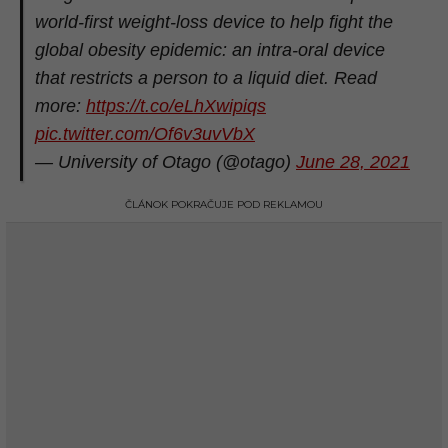
world-first weight-loss device to help fight the
global obesity epidemic: an intra-oral device
that restricts a person to a liquid diet. Read
more:
https://t.co/eLhXwipiqs
pic.twitter.com/Of6v3uvVbX
— University of Otago (@otago)
June 28, 2021
ČLÁNOK POKRAČUJE POD REKLAMOU