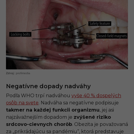
profimedia
Negatívne dopady nadváhy
Podľa WHO trpí nadváhou
vyše 40 % dospelých
osôb na svete
. Nadváha sa negatívne podpisuje
takmer na každej funkcii organizmu
, jej asi
najzávažnejším dopadom je
zvýšené riziko
srdcovo-cievnych chorôb
. Obezita je považovaná
za „prikrádajúcu sa pandémiu“, ktorá predstavuje