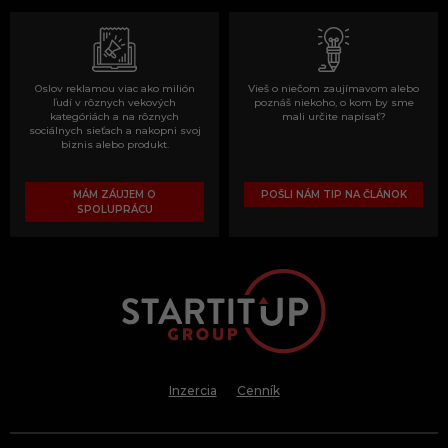
Oslov reklamou viac ako milión
Vieš o niečom zaujímavom alebo
ľudí v rôznych vekových
poznáš niekoho, o kom by sme
kategóriách a na rôznych
mali určite napísať?
sociálnych sieťach a nakopni svoj
biznis alebo produkt.
MÁM ZÁUJEM O
POŠLI NÁM TIP NA ČLÁNOK
SPOLUPRÁCU
Inzercia
Cenník