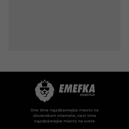
One time najzábavnejšie miesto na
slovenskom internete, next time
najzabávnejšie miesto na svete