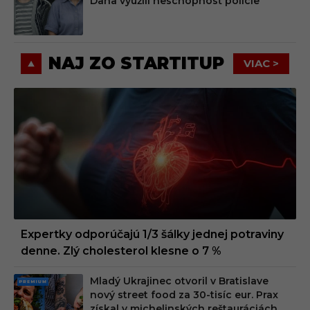
Dana využili neschopnosť polície
M
NAJ ZO STARTITUP
VIAC >
Expertky odporúčajú 1/3 šálky jednej potraviny
denne. Zlý cholesterol klesne o 7 %
Mladý Ukrajinec otvoril v Bratislave
PRE
nový street food za 30-tisíc eur. Prax
MIU
získal v michelinských reštauráciách