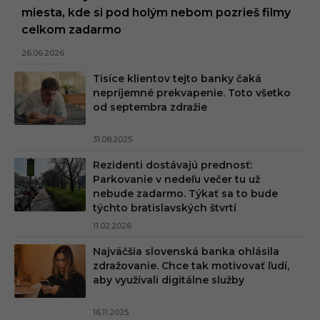
miesta, kde si pod holým nebom pozrieš filmy
celkom zadarmo
26.06.2026
Tisíce klientov tejto banky čaká
nepríjemné prekvapenie. Toto všetko
od septembra zdražie
31.08.2025
Rezidenti dostávajú prednosť:
Parkovanie v nedeľu večer tu už
nebude zadarmo. Týkať sa to bude
týchto bratislavských štvrtí
11.02.2026
Najväčšia slovenská banka ohlásila
zdražovanie. Chce tak motivovať ľudí,
aby využívali digitálne služby
16.11.2025