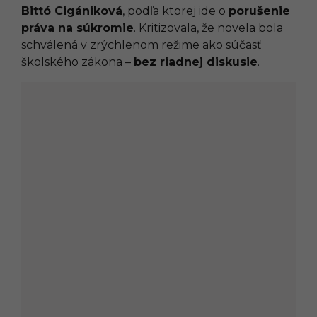
Bittó Cigániková
, podľa ktorej ide o
porušenie
práva na súkromie
. Kritizovala, že novela bola
schválená v zrýchlenom režime ako súčasť
školského zákona –
bez riadnej diskusie
.