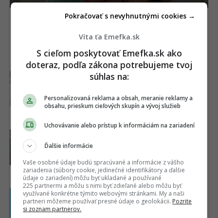
Pokračovať s nevyhnutnými cookies →
Nariadené divadlo po škandále? Gáboríkovci
sa spolu ukázali na Lovestreame, no ich reč
Víta ťa Emefka.sk
tela odhalila úplne všetko
S cieľom poskytovať Emefka.sk ako
Včera 10:15
doteraz, podľa zákona potrebujeme tvoj
súhlas na:
Vletia aj cez sieťku a už sa ich
nezbavíš. Máme pre teba triky, ako sa
zbaviť múch a komárov za pár centov
Personalizovaná reklama a obsah, meranie reklamy a
obsahu, prieskum cieľových skupín a vývoj služieb
Včera 06:44
Uchovávanie alebo prístup k informáciám na zariadení
Horúca kauza Mariána Gáboríka je v
ďalšej fáze. K veci sa netradičným
Ďalšie informácie
spôsobom vyjadrila aj jeho manželka
Vaše osobné údaje budú spracúvané a informácie z vášho
Ivana
zariadenia (súbory cookie, jedinečné identifikátory a ďalšie
06.08.2026
údaje o zariadení) môžu byť ukladané a používané
225 partnermi a môžu s nimi byť zdieľané alebo môžu byť
Slováci budú poriadne zúriť. Z
využívané konkrétne týmito webovými stránkami. My a naši
partneri môžeme používať presné údaje o geolokácii.
Pozrite
reštaurácií a hotelov nadobro zmizne
si zoznam partnerov.
táto obľúbená maličkosť