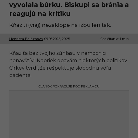
vyvolala búrku. Biskupi sa bránia a
reagujú na kritiku
Kňaz ti (vraj) nezaklope na izbu len tak.
Henrieta Balázsová
09.06.2025, 20:25
0
Čas čítania: 1 min
9
.
Kňaz ťa bez tvojho súhlasu v nemocnici
0
6
nenavštívi. Napriek obavám niektorých politikov
.
Cirkev tvrdí, že rešpektuje slobodnú vôľu
2
0
pacienta.
2
5
ČLÁNOK POKRAČUJE POD REKLAMOU
,
2
0
:
2
5