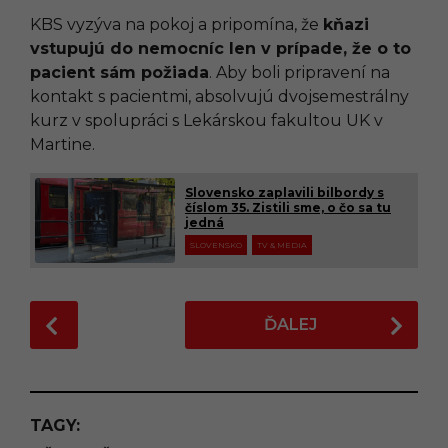
KBS vyzýva na pokoj a pripomína, že
kňazi
vstupujú do nemocníc len v prípade, že o to
pacient sám požiada
. Aby boli pripravení na
kontakt s pacientmi, absolvujú dvojsemestrálny
kurz v spolupráci s Lekárskou fakultou UK v
Martine.
Slovensko zaplavili bilbordy s
číslom 35. Zistili sme, o čo sa tu
jedná
SLOVENSKO
TV & MEDIA
P
ĎALEJ
o
s
t
P
TAGY:
a