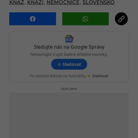
KŇAZ
,
KŇAZI
,
NEMOCNICE
,
SLOVENSKO
g
i
n
a
t
i
Sledujte nás na Google Správy
o
Nenechajte si ujsť žiadne dôležité novinky.
n
☆
Sledovať
★
Po otvorení kliknite na hviezdičku
Sledovať
REKLAMA