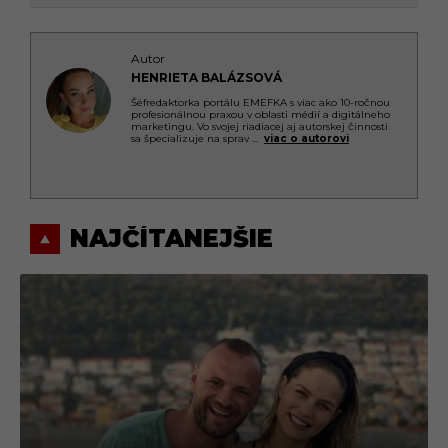
Autor
HENRIETA BALÁZSOVÁ
Šéfredaktorka portálu EMEFKA s viac ako 10-ročnou
profesionálnou praxou v oblasti médií a digitálneho
marketingu. Vo svojej riadiacej aj autorskej činnosti
sa špecializuje na sprav
...
viac o autorovi
NAJČÍTANEJŠIE