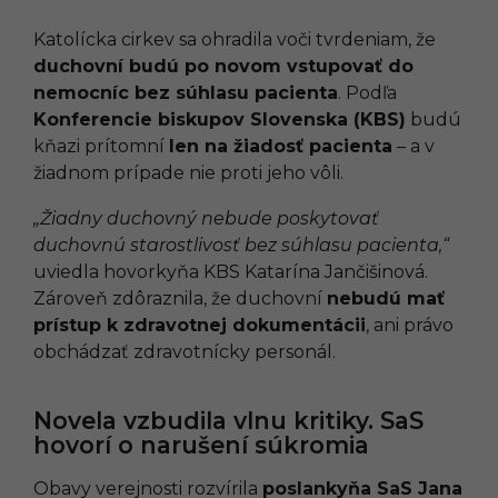
Katolícka cirkev sa ohradila voči tvrdeniam, že
duchovní budú po novom vstupovať do
nemocníc bez súhlasu pacienta
. Podľa
Konferencie biskupov Slovenska (KBS)
budú
kňazi prítomní
len na žiadosť pacienta
– a v
žiadnom prípade nie proti jeho vôli.
„Žiadny duchovný nebude poskytovať
duchovnú starostlivosť bez súhlasu pacienta,“
uviedla hovorkyňa KBS Katarína Jančišinová.
Zároveň zdôraznila, že duchovní
nebudú mať
prístup k zdravotnej dokumentácii
, ani právo
obchádzať zdravotnícky personál.
Novela vzbudila vlnu kritiky. SaS
hovorí o narušení súkromia
Obavy verejnosti rozvírila
poslankyňa SaS Jana