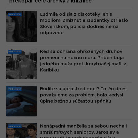
prekopali celé archívy a knižnice
Ľudmila odišla z diskotéky len s
PRE
mobilom. Zmiznutie študentky otriaslo
MIU
Slovenskom, polícia dodnes nemá
M
odpovede
Keď sa ochrana ohrozených druhov
PRE
premení na nočnú moru: Príbeh boja
MIU
jedného muža proti korytnačej mafii z
M
Karibiku
Budíte sa uprostred noci? To, čo dnes
PRE
považujeme za problém, bolo kedysi
MIU
úplne bežnou súčasťou spánku
M
Nenápadní manželia za sebou nechali
PRE
smršť mŕtvych seniorov. Jaroslav a
MIU