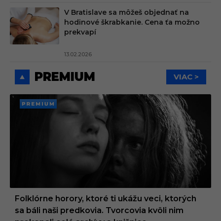
V Bratislave sa môžeš objednať na
hodinové škrabkanie. Cena ťa možno
prekvapí
13.02.2026
PREMIUM
VIAC >
PREMI
UM
Folklórne horory, ktoré ti ukážu veci, ktorých
sa báli naši predkovia. Tvorcovia kvôli nim