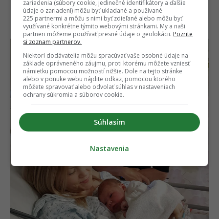
zariadenia (súbory cookie, jedinečné identifikátory a ďalšie
prestávku, aby sa vrátil naspäť domov,
údaje o zariadení) môžu byť ukladané a používané
kde na neho v nemocnici čakala
225 partnermi a môžu s nimi byť zdieľané alebo môžu byť
využívané konkrétne týmito webovými stránkami. My a naši
priateľka a novonarodená dcérka.
partneri môžeme používať presné údaje o geolokácii.
Pozrite
si zoznam partnerov.
Niektorí dodávatelia môžu spracúvať vaše osobné údaje na
základe oprávneného záujmu, proti ktorému môžete vzniesť
námietku pomocou možností nižšie. Dole na tejto stránke
alebo v ponuke webu nájdite odkaz, pomocou ktorého
môžete spravovať alebo odvolať súhlas v nastaveniach
ochrany súkromia a súborov cookie.
Súhlasím
Nastavenia