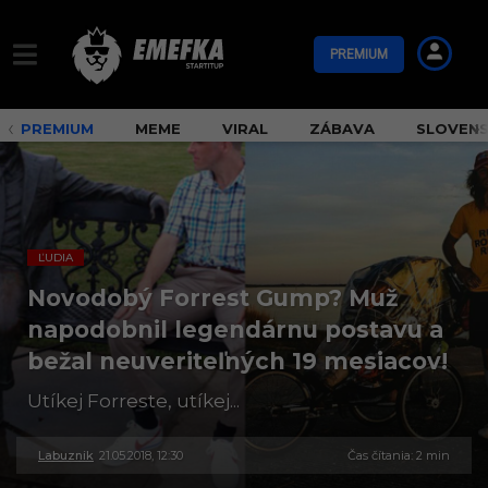
PREMIUM
PREMIUM
MEME
VIRAL
ZÁBAVA
SLOVEN
ĽUDIA
Novodobý Forrest Gump? Muž
napodobnil legendárnu postavu a
bežal neuveriteľných 19 mesiacov!
Utíkej Forreste, utíkej...
Labuznik
21.05.2018, 12:30
3
Čas čítania: 2 min
0