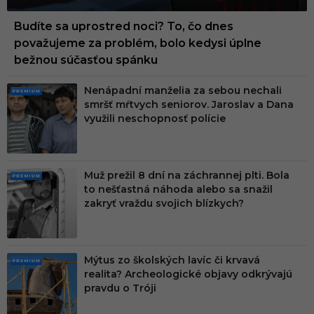
Budíte sa uprostred noci? To, čo dnes
považujeme za problém, bolo kedysi úplne
bežnou súčasťou spánku
Nenápadní manželia za sebou nechali
PRE
smršť mŕtvych seniorov. Jaroslav a Dana
MIU
využili neschopnosť polície
M
Muž prežil 8 dní na záchrannej plti. Bola
PRE
to nešťastná náhoda alebo sa snažil
MIU
zakryť vraždu svojich blízkych?
M
Mýtus zo školských lavíc či krvavá
PRE
realita? Archeologické objavy odkrývajú
MIU
pravdu o Tróji
M