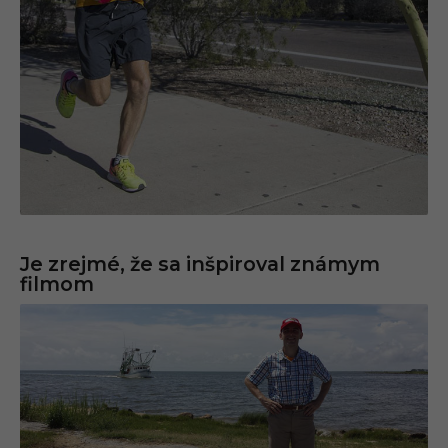
Je zrejmé, že sa inšpiroval známym
filmom