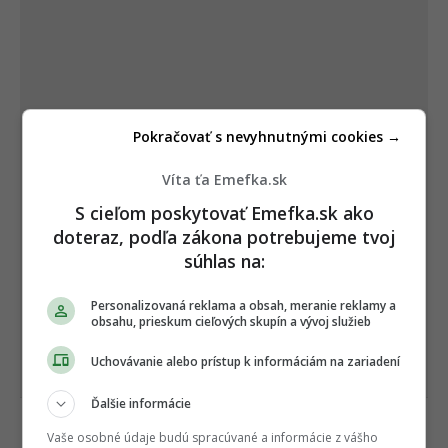
Pokračovať s nevyhnutnými cookies →
Víta ťa Emefka.sk
S cieľom poskytovať Emefka.sk ako
doteraz, podľa zákona potrebujeme tvoj
súhlas na:
Personalizovaná reklama a obsah, meranie reklamy a
obsahu, prieskum cieľových skupín a vývoj služieb
Uchovávanie alebo prístup k informáciám na zariadení
Ďalšie informácie
Vaše osobné údaje budú spracúvané a informácie z vášho
Počas jeho behu si vzal krátku