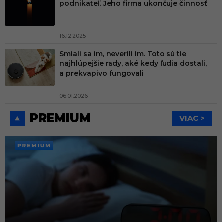
podnikateľ. Jeho firma ukončuje činnosť
16.12.2025
Smiali sa im, neverili im. Toto sú tie
najhlúpejšie rady, aké kedy ľudia dostali,
a prekvapivo fungovali
06.01.2026
PREMIUM
VIAC >
PREMI
UM