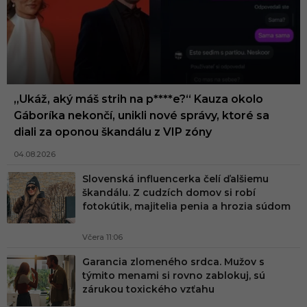
„Ukáž, aký máš strih na p****e?“ Kauza okolo
Gáboríka nekončí, unikli nové správy, ktoré sa
diali za oponou škandálu z VIP zóny
04.08.2026
Slovenská influencerka čelí ďalšiemu
škandálu. Z cudzích domov si robí
fotokútik, majitelia penia a hrozia súdom
Včera 11:06
Garancia zlomeného srdca. Mužov s
týmito menami si rovno zablokuj, sú
zárukou toxického vzťahu