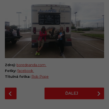
Zdroj:
boredpanda.com
Fotky:
facebook
Titulná fotka:
Rob Pope
P
ĎALEJ
o
s