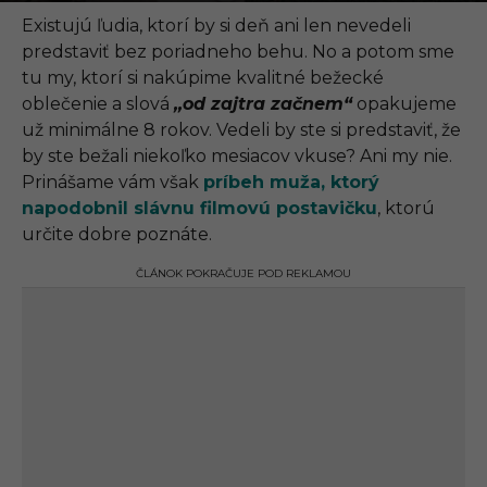
.
0
Existujú ľudia, ktorí by si deň ani len nevedeli
9
predstaviť bez poriadneho behu. No a potom sme
.
2
tu my, ktorí si nakúpime kvalitné bežecké
0
oblečenie a slová
,,od zajtra začnem“
opakujeme
2
1
už minimálne 8 rokov. Vedeli by ste si predstaviť, že
,
by ste bežali niekoľko mesiacov vkuse? Ani my nie.
1
9
Prinášame vám však
príbeh muža, ktorý
:
napodobnil slávnu filmovú postavičku
, ktorú
5
9
určite dobre poznáte.
ČLÁNOK POKRAČUJE POD REKLAMOU