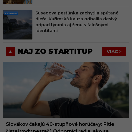
Susedova pestúnka zachytila spútané
PRE
dieťa. Kuřimská kauza odhalila desivý
MIU
prípad týrania aj ženu s falošnými
M
identitami
NAJ ZO STARTITUP
VIAC >
Slovákov čakajú 40-stupňové horúčavy: Pitie
čistej vody nestačí. Odborníci radia, ako sa