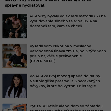
správne hydratovať
46-ročný bývalý vojak radí metódu 6-3 na
vybudovanie silného tela: Na 95 % sa
dostaneš tam, kam sa chceš
Vysadil som cukor na 7 mesiacov.
Každodenná únava zmizla, po 3 týždňoch
prišlo najväčšie prekvapenie
(EXPERIMENT)
Po 40-tke tvoj mozog upadá do rutiny.
Neurologička prezradila 5 nečakaných
návykov, ktoré ho vytrhnú z letargie
Byt za 360-tisíc alebo dom so záhradou
za mestom: Drahé bývanie v centre nám