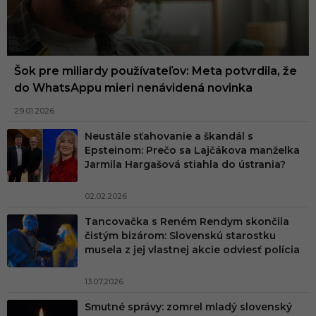
Šok pre miliardy používateľov: Meta potvrdila, že
do WhatsAppu mieri nenávidená novinka
29.01.2026
Neustále sťahovanie a škandál s
Epsteinom: Prečo sa Lajčákova manželka
Jarmila Hargašová stiahla do ústrania?
02.02.2026
Tancovačka s Reném Rendym skončila
čistým bizárom: Slovenskú starostku
musela z jej vlastnej akcie odviesť polícia
13.07.2026
Smutné správy: zomrel mladý slovenský