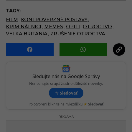
t
P
TAGY:
a
FILM
,
KONTROVERZNÉ POSTAVY
,
g
KRIMINÁLNICI
,
MEMES
,
OPITI
,
OTROCTVO
,
i
VELKA BRITANIA
,
ZRUŠENIE OTROCTVA
n
a
t
i
o
n
Sledujte nás na Google Správy
Nenechajte si ujsť žiadne dôležité novinky.
☆
Sledovať
★
Po otvorení kliknite na hviezdičku
Sledovať
REKLAMA