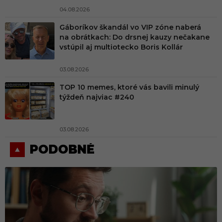
04.08.2026
Gáboríkov škandál vo VIP zóne naberá
na obrátkach: Do drsnej kauzy nečakane
vstúpil aj multiotecko Boris Kollár
03.08.2026
TOP 10 memes, ktoré vás bavili minulý
týždeň najviac #240
03.08.2026
PODOBNÉ