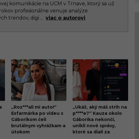
vej komunikácie na UCM v Trnave, ktorý sa už
 rokov profesionálne venuje analýze
ch trendov, digi
...
viac o autorovi
a
„Roz***ali mi auto!“
„Ukáž, aký máš strih na
Exfarmárka po videu s
p****e?“ Kauza okolo
Gáboríkom čelí
Gáboríka nekončí,
brutálnym vyhrážkam a
unikli nové správy,
útokom
ktoré sa diali za
oponou škandálu z VIP