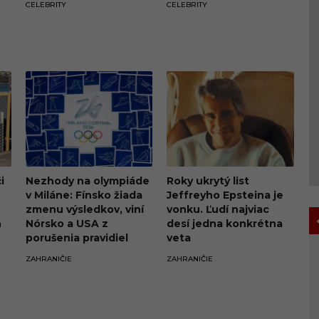
CELEBRITY
CELEBRITY
zóny
i
Nezhody na olympiáde
Roky ukrytý list
v Miláne: Fínsko žiada
Jeffreyho Epsteina je
zmenu výsledkov, viní
vonku. Ľudí najviac
h
Nórsko a USA z
desí jedna konkrétna
porušenia pravidiel
veta
ZAHRANIČIE
ZAHRANIČIE