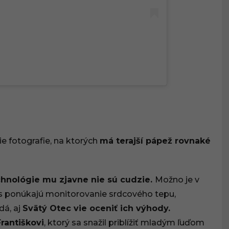
ie fotografie, na ktorých
má terajší pápež rovnaké
hnológie mu zjavne nie sú cudzie.
Možno je v
s ponúkajú monitorovanie srdcového tepu,
dá, aj
Svätý Otec vie oceniť ich výhody.
rantiškovi
, ktorý sa snažil priblížiť mladým ľuďom