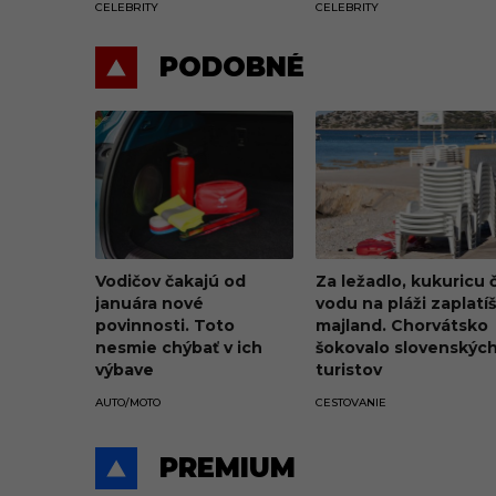
CELEBRITY
CELEBRITY
PODOBNÉ
Vodičov čakajú od
Za ležadlo, kukuricu č
januára nové
vodu na pláži zaplatíš
povinnosti. Toto
majland. Chorvátsko
nesmie chýbať v ich
šokovalo slovenskýc
výbave
turistov
astronomickými
AUTO/MOTO
CESTOVANIE
cenami
PREMIUM