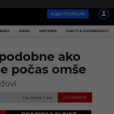
Kúpiť PREMIUM
RIÁLY
KRIMI
HISTÓRIA
FAKTY A ZAUJÍMAVOSTI
u podobne ako
ebe počas omše
žovi.
ZAHRANIČIE
Čas čítania: 1 min