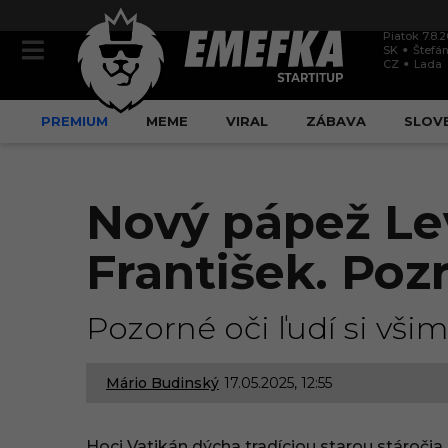
Piatok 7.8.
SK
Štefán
CZ
Lada
PREMIUM
MEME
VIRAL
ZÁBAVA
SLOV
Nový pápež Le
František. Poz
Pozorné oči ľudí si vši
Mário Budinský
17.05.2025, 12:55
1
7
Hoci Vatikán dýcha tradíciou starou stáročia