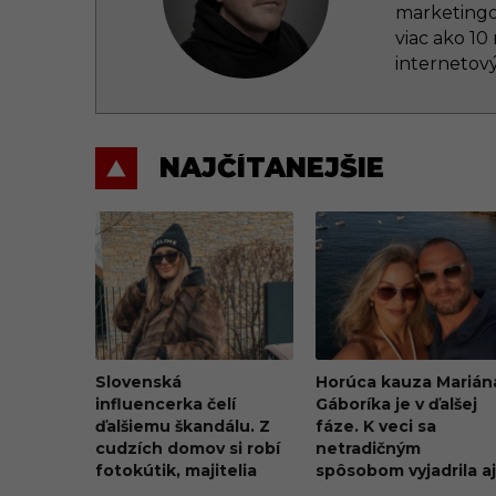
marketingo
viac ako 10
internetový
NAJČÍTANEJŠIE
Slovenská
Horúca kauza Marián
influencerka čelí
Gáboríka je v ďalšej
ďalšiemu škandálu. Z
fáze. K veci sa
cudzích domov si robí
netradičným
fotokútik, majitelia
spôsobom vyjadrila aj
penia a hrozia súdom
jeho manželka Ivana