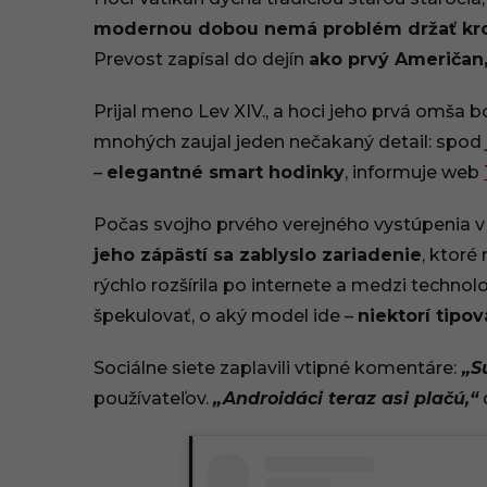
.
modernou dobou nemá problém držať kro
Prevost zapísal do dejín
ako prvý Američan,
0
5
Prijal meno Lev XIV., a hoci jeho prvá omša b
mnohých zaujal jeden nečakaný detail: spod 
.
–
elegantné smart hodinky
, informuje web
2
Počas svojho prvého verejného vystúpenia v B
0
jeho zápästí sa zablyslo zariadenie
, ktoré
2
rýchlo rozšírila po internete a medzi technol
špekulovať, o aký model ide –
niektorí tipov
5
,
Sociálne siete zaplavili vtipné komentáre:
„Su
používateľov.
„Androidáci teraz asi plačú,“
d
1
3