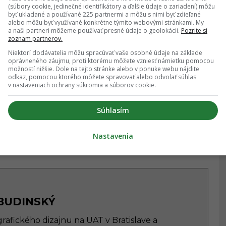
(súbory cookie, jedinečné identifikátory a ďalšie údaje o zariadení) môžu
byť ukladané a používané 225 partnermi a môžu s nimi byť zdieľané
alebo môžu byť využívané konkrétne týmito webovými stránkami. My
ZDIEĽAŤ NA WHATSAPP
a naši partneri môžeme používať presné údaje o geolokácii.
Pozrite si
zoznam partnerov.
Niektorí dodávatelia môžu spracúvať vaše osobné údaje na základe
ás na Google Správy
oprávneného záujmu, proti ktorému môžete vzniesť námietku pomocou
možností nižšie. Dole na tejto stránke alebo v ponuke webu nájdite
ujsť žiadne dôležité novinky.
odkaz, pomocou ktorého môžete spravovať alebo odvolať súhlas
v nastaveniach ochrany súkromia a súborov cookie.
Sledovať
Súhlasím
★
te na hviezdičku
Sledovať
Nastavenia
BUDINSKÝ
rafického dizajnu na UAT v Bratislave a