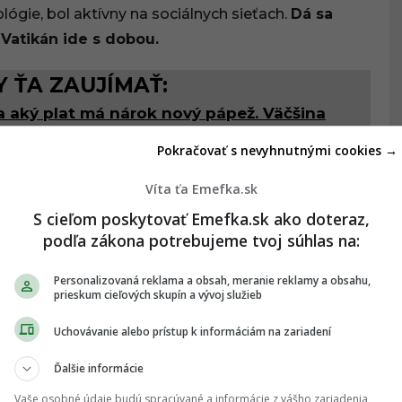
ógie, bol aktívny na sociálnych sieťach.
Dá sa
i Vatikán ide s dobou.
 ŤA ZAUJÍMAŤ:
na aký plat má nárok nový pápež. Väčšina
a úplne inú sumu
Pokračovať s nevyhnutnými cookies →
STI
ZAHRANIČIE
Víta ťa Emefka.sk
S cieľom poskytovať Emefka.sk ako doteraz,
podľa zákona potrebujeme tvoj súhlas na:
ĎALŠÍ ČLÁNOK
Personalizovaná reklama a obsah, meranie reklamy a obsahu,
prieskum cieľových skupín a vývoj služieb
Uchovávanie alebo prístup k informáciám na zariadení
Ďalšie informácie
NKY
,
OMŠA
,
PÁPEŽ
,
PÁPEŽ LEV XIV.
Vaše osobné údaje budú spracúvané a informácie z vášho zariadenia