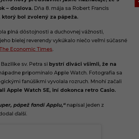
k – doslova.
Dňa 8. mája sa Robert Francis
 ktorý bol zvolený za pápeža.
ola plná dôstojnosti a duchovnej vážnosti,
jeho bielej reverendy vykúkalo niečo veľmi súčasné
The Economic Times
.
azilike sv. Petra si
bystrí diváci všimli, že na
 nápadne pripomínalo Apple Watch. Fotografia sa
ogickými fanúšikmi vyvolala rozruch. Mnohí začali
ali Apple Watch SE, iní dokonca retro Casio.
per, pápež fandí Applu,“
napísal jeden z
odal ďalší.