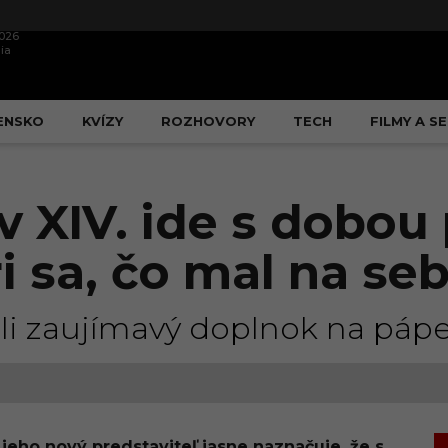
2026
ia
ENSKO
KVÍZY
ROZHOVORY
TECH
FILMY A SE
v XIV. ide s dobo
ri sa, čo mal na s
mli zaujímavý doplnok na pápe
,
jeho nový predstaviteľ jasne naznačuje, že s