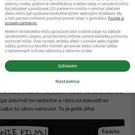
(súbory cookie, jedinečné identifikátory a ďalšie údaje o zariadení) môžu
byť ukladané a používané 225 partnermi a môžu s nimi byť zdieľané
alebo môžu byť využívané konkrétne týmito webovými stránkami. My
a naši partneri môžeme používať presné údaje o geolokácii.
Pozrite si
zoznam partnerov.
Niektorí dodávatelia môžu spracúvať vaše osobné údaje na základe
oprávneného záujmu, proti ktorému môžete vzniesť námietku pomocou
možností nižšie. Dole na tejto stránke alebo v ponuke webu nájdite
odkaz, pomocou ktorého môžete spravovať alebo odvolať súhlas
v nastaveniach ochrany súkromia a súborov cookie.
Súhlasím
eranie filmu
Nastavenia
ím filmu vlastne nič spoločné. Je to len krycie
mis, pri ktorom sa jeden nepos*rie od strachu a
a zalomili na sedačke a ráno sa zobudili so
Lebo to nikto nehovorí. To je príliš dlhé.