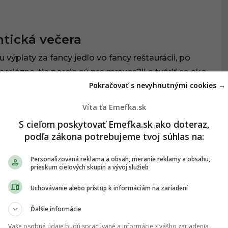
tická večera
u výplaty za fancy jedlo vo fancy reštaurácii, po
riózne, tie porcie sú pre mravce?!) a tváriť sa ako
Pokračovať s nevyhnutnými cookies →
do toho mekáča rovno. Ušetriť pár eur, nechať si to
ké prasce. No čo znie lepšie?
Víta ťa Emefka.sk
S cieľom poskytovať Emefka.sk ako doteraz,
podľa zákona potrebujeme tvoj súhlas na:
Personalizovaná reklama a obsah, meranie reklamy a obsahu,
prieskum cieľových skupín a vývoj služieb
Uchovávanie alebo prístup k informáciám na zariadení
Ďalšie informácie
Vaše osobné údaje budú spracúvané a informácie z vášho zariadenia