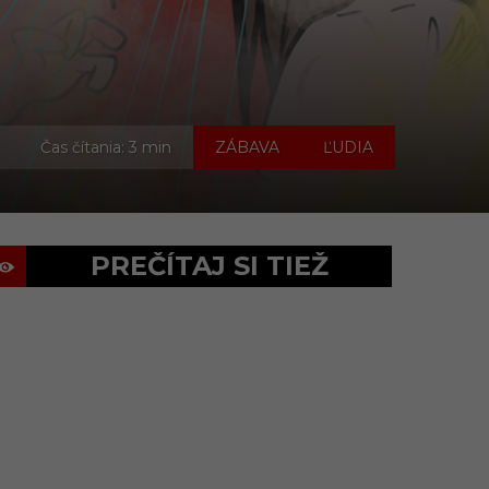
,
Čas čítania: 3 min
ZÁBAVA
ĽUDIA
PREČÍTAJ SI TIEŽ