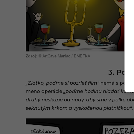
© ArtCave Maniac / EMEFKA
3. Poz
„Zlatko, poďme si pozrieť film“
nemá s pozeran
meno operácie
„poďme hodinu hľadať kompro
druhý neskape od nudy, aby sme v polke obaj
seknutým krkom a vyskočenou platničkou“.