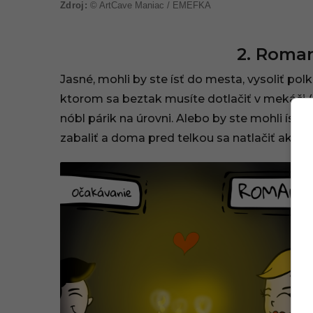
© ArtCave Maniac / EMEFKA
2. Roman
Jasné, mohli by ste ísť do mesta, vysoliť polk
ktorom sa beztak musíte dotlačiť v mekáči (se
nóbl párik na úrovni. Alebo by ste mohli ísť 
zabaliť a doma pred telkou sa natlačiť ako ta