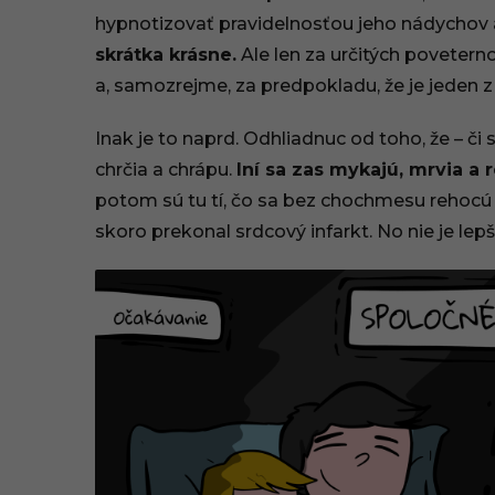
hypnotizovať pravidelnosťou jeho nádychov 
skrátka krásne.
Ale len za určitých povetern
a, samozrejme, za predpokladu, že je jeden 
Inak je to naprd. Odhliadnuc od toho, že – či 
chrčia a chrápu.
Iní sa zas mykajú, mrvia a
potom sú tu tí, čo sa bez chochmesu rehocú z
skoro prekonal srdcový infarkt. No nie je lepš