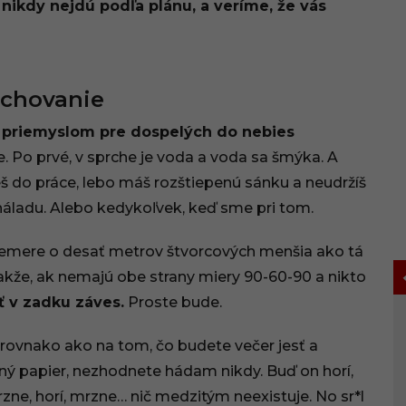
nikdy nejdú podľa plánu, a veríme, že vás
prchovanie
priemyslom pre dospelých do nebies
je. Po prvé, v sprche je voda a voda sa šmýka. A
deš do práce, lebo máš rozštiepenú sánku a neudržíš
z náladu. Alebo kedykoľvek, keď sme pri tom.
riemere o desať metrov štvorcových menšia ako tá
Takže, ak nemajú obe strany miery 90-60-90 a nikto
 v zadku záves.
Proste bude.
 rovnako ako na tom, čo budete večer jesť a
ý papier, nezhodnete hádam nikdy. Buď on horí,
zne, horí, mrzne… nič medzitým neexistuje. No sr*l