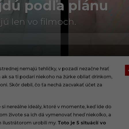
jdú podľa plánu
jú len vo filmoch.
strednej nemajú tehličky, v pozadí nezačne hrať
 ak sa ti podarí niekoho na žúrke obliať drinkom,
i. Skôr debil, čo ťa nechá zacvakať účet za
i nereálne ideály, ktoré v momente, keď ide do
kom živote sa ich dá vymenovať hneď niekoľko, a
 ilustrátorom urobili my.
Toto je 5 situácií vo