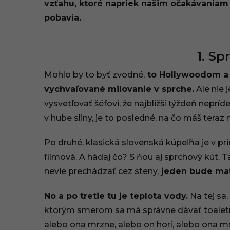
vzťahu, ktoré napriek našim očakávaniam 
2
pobavia.
1
,
1. S
1
Mohlo by to byť zvodné,
to Hollywoodom a 
1
vychvaľované milovanie v sprche.
Ale nie 
vysvetľovať šéfovi, že najbližší týždeň neprí
:
v hube sliny, je to posledné, na čo máš tera
2
Po druhé, klasická slovenská kúpeľňa je v p
0
filmová. A hádaj čo? S ňou aj sprchový kút. 
nevie prechádzať cez steny,
jeden bude mať
No a po tretie tu je teplota vody.
Na tej sa,
ktorým smerom sa má správne dávať toaletn
alebo ona mrzne, alebo on horí, alebo ona mr