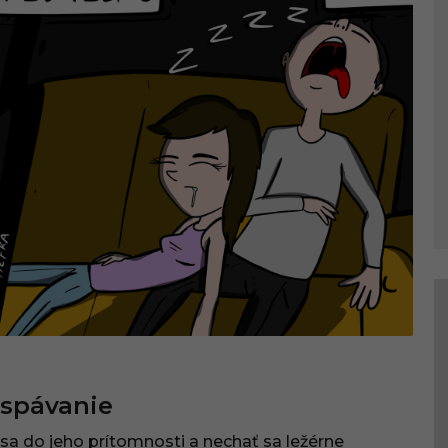
aspávanie
ť sa do jeho prítomnosti a nechať sa ležérne