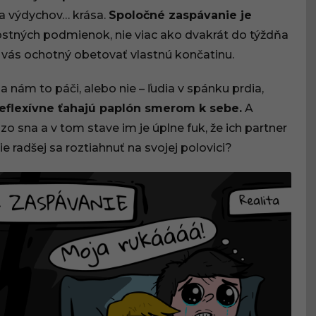
a výdychov… krása.
Spoločné zaspávanie je
ostných podmienok, nie viac ako dvakrát do týždňa
z vás ochotný obetovať vlastnú končatinu.
sa nám to páči, alebo nie – ľudia v spánku prdia,
 reflexívne ťahajú paplón smerom k sebe.
A
o sna a v tom stave im je úplne fuk, že ich partner
ie radšej sa roztiahnuť na svojej polovici?