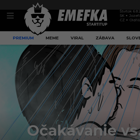
Štvrtok 6.8
SK
Jozef
CZ
Oldři
PREMIUM
MEME
VIRAL
ZÁBAVA
SLOV
Očakávanie vs. 