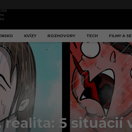
.2026
ína
ška
ENSKO
KVÍZY
ROZHOVORY
TECH
FILMY A SE
realita: 5 situácií