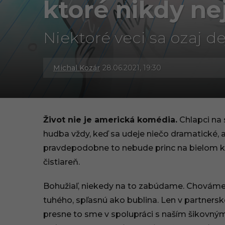
ktoré nikdy ne
Niektoré veci sa ozaj de
Michal Kozár
28.06.2021, 19:30
3
0
.
Život nie je americká komédia.
Chlapci na 
0
hudba vždy, keď sa udeje niečo dramatické, a
pravdepodobne to nebude princ na bielom kon
9
čistiareň.
.
Bohužiaľ, niekedy na to zabúdame. Chováme s
2
tuhého, spľasnú ako bublina. Len v partners
0
presne to sme v spolupráci s naším šikovným