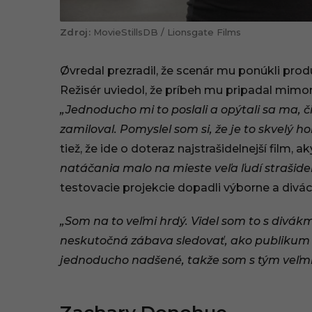
MovieStillsDB / Lionsgate Films
Øvredal prezradil, že scenár mu ponúkli prod
Režisér uviedol, že príbeh mu pripadal mimor
„Jednoducho mi to poslali a opýtali sa ma, č
zamiloval. Pomyslel som si, že je to skvelý h
tiež, že ide o doteraz najstrašidelnejší film, ak
natáčania malo na mieste veľa ľudí strašidel
testovacie projekcie dopadli výborne a divác
„Som na to veľmi hrdý. Videl som to s divák
neskutočná zábava sledovať, ako publikum 
jednoducho nadšené, takže som s tým veľmi