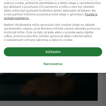
(súbory cookie, jedinečné identifikátory a ďalšie údaje o zariadení) môžu
ci-fi seriáli
Nadácia
, v ktorom stvárnila postavu
byť ukladané a používané 225 partnermi a môžu s nimi byť zdieľané
alebo môžu byť využívané konkrétne týmito webovými stránkami. My
enal, že bol s ich výkonom mimoriadne spokojný.
a naši partneri môžeme používať presné údaje o geolokácii.
Pozrite si
zoznam partnerov.
mu a vzájomnú chémiu.
Niektorí dodávatelia môžu spracúvať vaše osobné údaje na základe
oprávneného záujmu, proti ktorému môžete vzniesť námietku pomocou
možností nižšie. Dole na tejto stránke alebo v ponuke webu nájdite
odkaz, pomocou ktorého môžete spravovať alebo odvolať súhlas
v nastaveniach ochrany súkromia a súborov cookie.
Súhlasím
Nastavenia