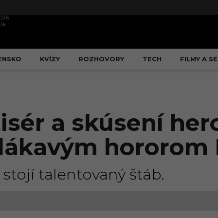
2026
ia
ENSKO
KVÍZY
ROZHOVORY
TECH
FILMY A SE
sér a skúsení herci
za lákavým hororom
tojí talentovaný štáb.