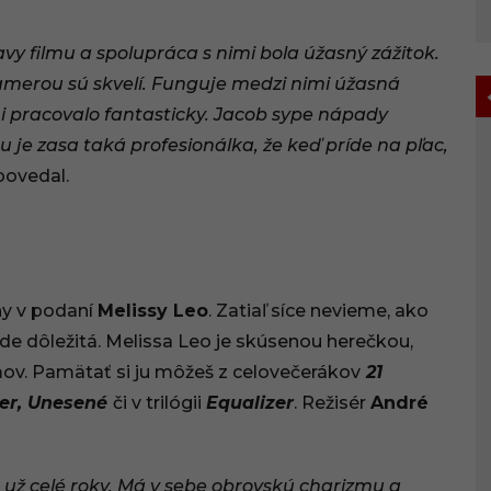
vy filmu a spolupráca s nimi bola úžasný zážitok.
merou sú skvelí. Funguje medzi nimi úžasná
mi pracovalo fantasticky. Jacob sype nápady
 je zasa taká profesionálka, že keď príde na pľac,
ovedal.
ny v podaní
Melissy Leo
. Zatiaľ síce nevieme, ako
e dôležitá. Melissa Leo je skúsenou herečkou,
mov. Pamätať si ju môžeš z celovečerákov
21
ter, Unesené
či v trilógii
Equalizer
. Režisér
André
 už celé roky. Má v sebe obrovskú charizmu a