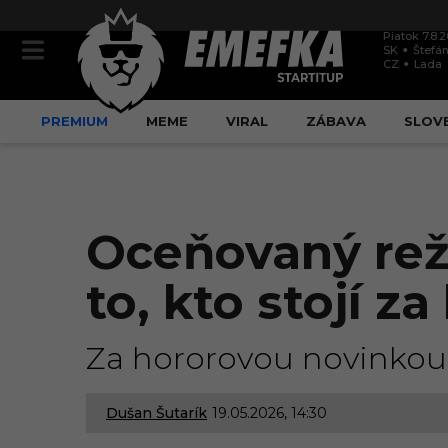
Piatok 7.8.
SK
Štefán
CZ
Lada
PREMIUM
MEME
VIRAL
ZÁBAVA
SLOV
Oceňovaný reži
to, kto stojí 
Za hororovou novinkou s
Dušan Šutarík
19.05.2026, 14:30
1