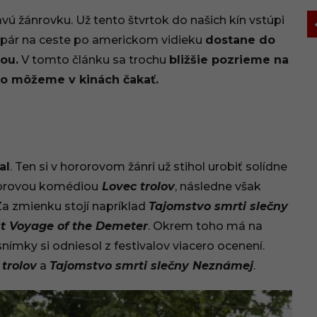
avú žánrovku. Už tento štvrtok do našich kín vstúpi
 pár na ceste po americkom vidieku
dostane do
ou.
V tomto článku sa trochu
bližšie pozrieme na
eho môžeme v kinách čakať.
al
. Ten si v hororovom žánri už stihol urobiť solídne
rorovou komédiou
Lovec trolov
, následne však
Za zmienku stojí napríklad
Tajomstvo smrti slečny
t Voyage of the Demeter
. Okrem toho má na
 snímky si odniesol z festivalov viacero ocenení.
 trolov
a
Tajomstvo smrti slečny Neznámej
.