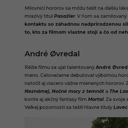
9
Milovníci hororov sa môžu tešiť na ďalšiu lák
.
mrazivý titul
Pasažier
. V ňom sa zamilovaný
kontaktu so záhadnou nadprirodzenou sil
0
to, kto za filmom vlastne stojí a čo od n
5
.
André Øvredal
2
Réžie filmu sa ujal talentovaný
André Øvred
0
meno. Celovečerne debutoval výbornou ho
2
natočil aj viacero vážne mienených hororov. 
Neznámej, Nočné mory z temnôt
a
The Las
6
konte aj akčný fantasy film
Mortal
. Za svoje
,
Veľkej pozornosti sa tešili hlavne tituly
Lovec
1
4