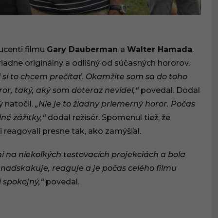
ucenti filmu
Gary Dauberman
a
Walter Hamada
.
iadne originálny a odlišný od súčasných hororov.
i si to chcem prečítať. Okamžite som sa do toho
oror, taký, aký som doteraz nevidel,“
povedal. Dodal
ý natočil.
„Nie je to žiadny priemerný horor. Počas
né zážitky,“
dodal režisér. Spomenul tiež, že
i reagovali presne tak, ako zamýšľal.
mi na niekoľkých testovacích projekciách a bola
nadskakuje, reaguje a je počas celého filmu
 spokojný,“
povedal.