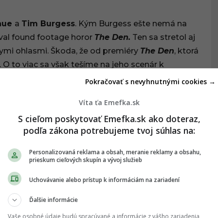
hue
a
Tim Burgess
. Kým Burgess ešte nemá na
oval found footage horor
The Den.
Ten sa stretol aj
ymi ohlasmi. Škoda, že od premiéry
The Den
, ktorá
 O to viac sa však tešíme na jeho scenár k
Pokračovať s nevyhnutnými cookies →
Víta ťa Emefka.sk
S cieľom poskytovať Emefka.sk ako doteraz,
podľa zákona potrebujeme tvoj súhlas na:
a
Lou Llobell
. Tí si zahrali zamilovaný pár, ktorý na
nadprirodzenú silu. Scipio na seba výraznejšie
Personalizovaná reklama a obsah, meranie reklamy a obsahu,
prieskum cieľových skupín a vývoj služieb
y
, zahral si však aj vo filmoch
Waldo, Bez výčitiek,
xpendables 4
a tiež v
Bad Boys: Na život a na
Uchovávanie alebo prístup k informáciám na zariadení
Ďalšie informácie
ala vo filmoch
Voyagers: Vesmírna misia
a
The
Vaše osobné údaje budú spracúvané a informácie z vášho zariadenia