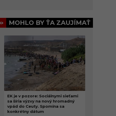
MOHLO BY ŤA ZAUJÍMAŤ
EK je v pozore: Sociálnymi sieťami
sa šíria výzvy na nový hromadný
vpád do Ceuty. Spomína sa
konkrétny dátum