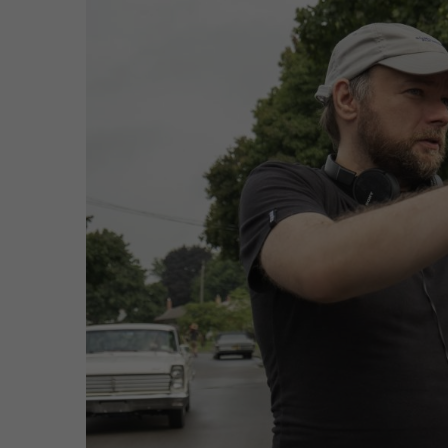
:
3
0