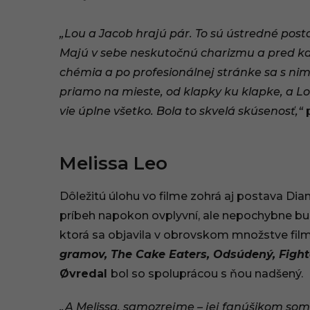
„Lou a Jacob hrajú pár. To sú ústredné posta
Majú v sebe neskutočnú charizmu a pred ka
chémia a po profesionálnej stránke sa s ni
priamo na mieste, od klapky ku klapke, a Lou
vie úplne všetko. Bola to skvelá skúsenosť,“
p
Melissa Leo
Dôležitú úlohu vo filme zohrá aj postava Dia
príbeh napokon ovplyvní, ale nepochybne bud
ktorá sa objavila v obrovskom množstve fil
gramov, The Cake Eaters, Odsúdený, Figh
Øvredal
bol so spoluprácou s ňou nadšený.
„A Melissa, samozrejme – jej fanúšikom som