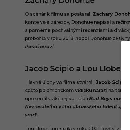
Zachary Donohue
O scenár k filmu sa postarali
Zachary Dono
konte veľa zárezov, Donohue napísal a režír
s pomerne pochvalnými recenziami a diváck
prebehla v roku 2013, nebol Donohue aktívny.
Pasažierovi
.
Jacob Scipio a Lou Llobell
Hlavné úlohy vo filme stvárnili
Jacob Scipio
ceste po americkom vidieku narazí na temnú 
upozornil v akčnej komédii
Bad Boys navžd
Neznesiteľná váha obrovského talentu, E
smrť.
Lou Llobell prerazila v roku 2021, keď si zahr