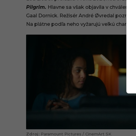
Pilgrim.
Hlavne sa však objavila v chválenom s
Gaal Dornick. Režisér André Øvredal poznam
Na plátne podľa neho vyžarujú veľkú chariz
Paramount Pictures / CinemArt SK