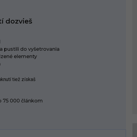
í dozvieš
l
 pustili do vyšetrovania
rodzené elementy
h
nutí tiež získaš
o 75 000 článkom