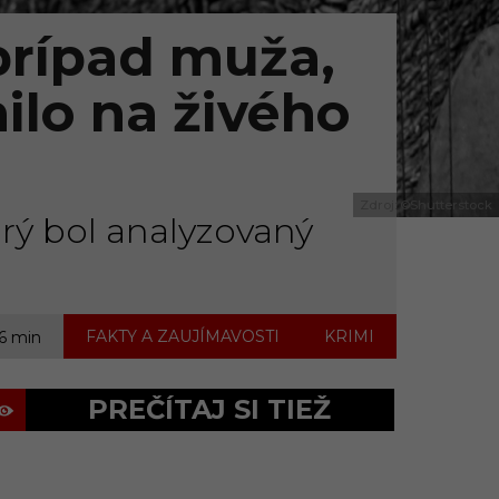
prípad muža,
ilo na živého
Zdroj: ©Shutterstock
rý bol analyzovaný
,
FAKTY A ZAUJÍMAVOSTI
KRIMI
 6 min
PREČÍTAJ SI TIEŽ