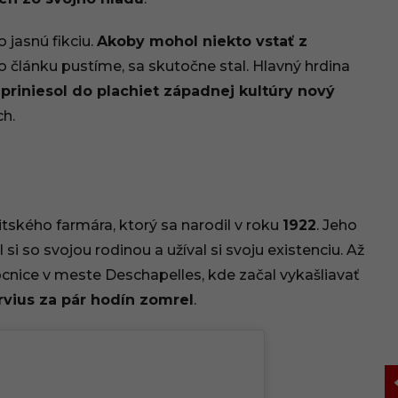
 jasnú fikciu.
Akoby mohol niekto vstať z
o článku pustíme, sa skutočne stal. Hlavný hrdina
priniesol do plachiet západnej kultúry nový
h.
aitského farmára, ktorý sa narodil v roku
1922
. Jeho
 si so svojou rodinou a užíval si svoju existenciu. Až
mocnice v meste Deschapelles, kde začal vykašliavať
rvius za pár hodín zomrel
.