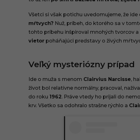
7
Všetci si však potichu uvedomujeme, že ide o
.
mŕtvych?
Nuž, príbeh, do ktorého sa v tomt
2
tohto príbehu inšpiroval mnohých tvorcov a
vietor
poháňajúci predstavy o živých mŕtvyc
0
2
Veľký mysteriózny prípad
6
Ide o muža s menom
Clairvius Narcisse
, h
,
život bol relatívne normálny, pracoval, nažíval
1
do roku
1962
. Práve vtedy ho prijali do ne
1
krv. Všetko sa odohralo strašne rýchlo a
Clai
:
2