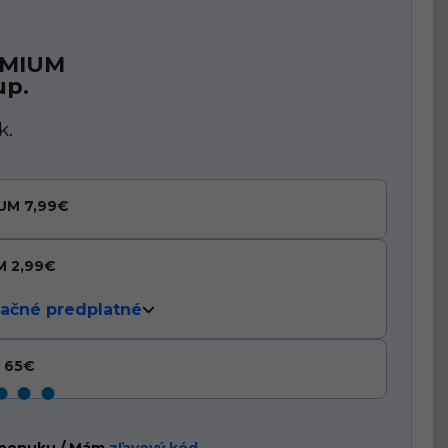
EMIUM
up.
k.
UM 7,99€
M 2,99€
ačné predplatné
M 65€