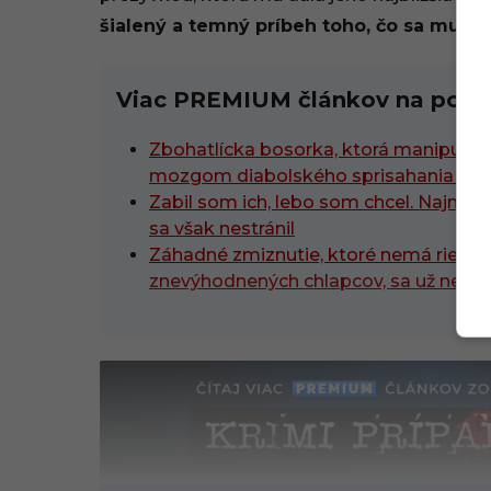
šialený a temný príbeh toho, čo sa mu vla
Viac PREMIUM článkov na podo
Zbohatlícka bosorka, ktorá manipulovala
mozgom diabolského sprisahania
Zabil som ich, lebo som chcel. Najmladší
sa však nestránil
Záhadné zmiznutie, ktoré nemá riešeni
znevýhodnených chlapcov, sa už ned