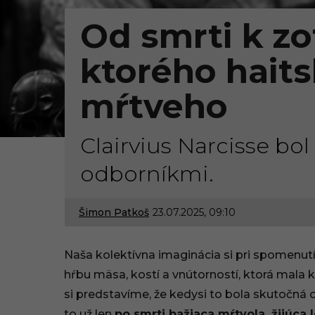
Od smrti k zo
ktorého hait
mŕtveho
Clairvius Narcisse bo
odborníkmi.
Šimon Patkoš
23.07.2025, 09:10
1
7
Naša kolektívna imaginácia si pri spomenut
.
hŕbu mäsa, kostí a vnútorností, ktorá mala 
si predstavíme, že kedysi to bola skutočná o
0
to už len
po smrti bažiaca mŕtvola, žijúca 