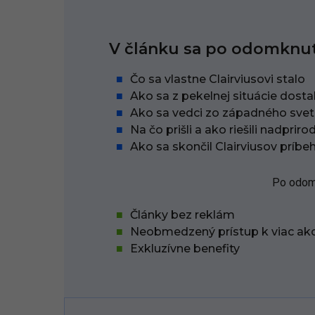
V článku sa po odomknut
Čo sa vlastne Clairviusovi stalo
Ako sa z pekelnej situácie dosta
Ako sa vedci zo západného sveta
Na čo prišli a ako riešili nadpri
Ako sa skončil Clairviusov príbe
Po odomk
Články bez reklám
Neobmedzený prístup k viac ak
Exkluzívne benefity