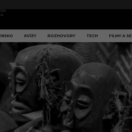
2026
ia
ENSKO
KVÍZY
ROZHOVORY
TECH
FILMY A SE