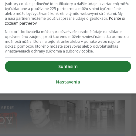
(súbory cookie, jedinečné identifikátory a ďalšie údaje o zariadení) môžu
stne stalo
.
byť ukladané a používané 225 partnermi a môžu s nimi byť zdieľané
alebo môžu byť využívané konkrétne týmito webovými stránkami. My
a naši partneri môžeme používať presné údaje o geolokácii.
Pozrite si
zoznam partnerov.
bnú tému:
Niektorí dodávatelia môžu spracúvať vaše osobné údaje na základe
oprávneného záujmu, proti ktorému môžete vzniesť námietku pomocou
 francúzsku elitu. La Voisin sa z veštice stala
možností nižšie. Dole na tejto stránke alebo v ponuke webu nájdite
odkaz, pomocou ktorého môžete spravovať alebo odvolať súhlas
v nastaveniach ochrany súkromia a súborov cookie.
 sériový vrah v histórii mal len 8 rokov, brutality
Súhlasím
e. Čo sa stalo s päticou mentálne
ozvieme
Nastavenia