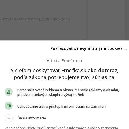
s From the Underworld (@tftunderworld)
ke L’Estère a všetci si mysleli, že prišli o
Pokračovať s nevyhnutnými cookies →
ch 18 rokov sa jeho známi vyrovnávali s faktom, že
lo niečo, čo nikto nečakal –
niečo, čo dodnes desí
Víta ťa Emefka.sk
edcov naprieč celým svetom
.
S cieľom poskytovať Emefka.sk ako doteraz,
podľa zákona potrebujeme tvoj súhlas na:
Personalizovaná reklama a obsah, meranie reklamy a obsahu,
prieskum cieľových skupín a vývoj služieb
Clairviusa Narcissa pristúpil k Angline Narcisse s
Uchovávanie alebo prístup k informáciám na zariadení
e spoznala a postupne sa k nim pridávali aj ďalší
Ďalšie informácie
y ožil. Clairvius sa však predstavil aj detskou
ina.
Akonáhle sa všetci upokojili, vyrozprával im
Vaše osobné údaje budú spracúvané a informácie z vášho zariadenia