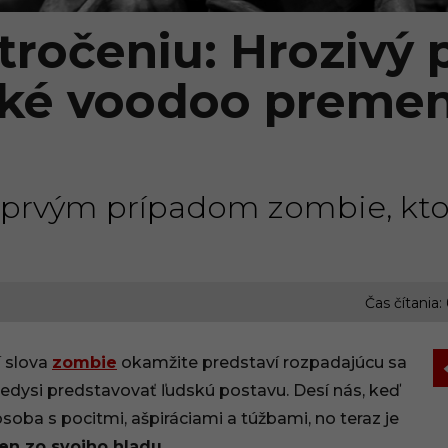
tročeniu: Hrozivý 
ské voodoo premen
l prvým prípadom zombie, kto
Čas čítania:
í slova
zombie
okamžite predstaví rozpadajúcu sa
kedysi predstavovať ľudskú postavu. Desí nás, keď
soba s pocitmi, ašpiráciami a túžbami, no teraz je
len zo svojho hladu
.