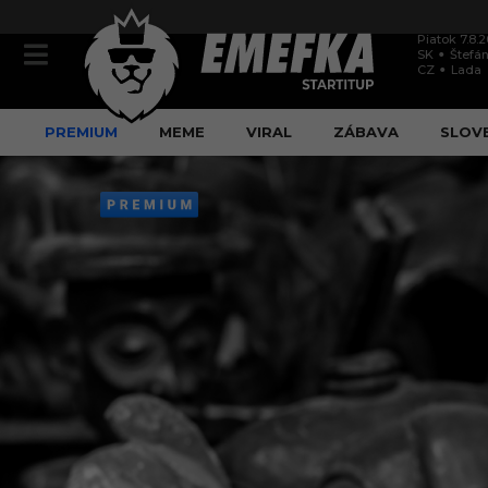
Piatok 7.8.
SK
Štefán
CZ
Lada
PREMIUM
MEME
VIRAL
ZÁBAVA
SLOV