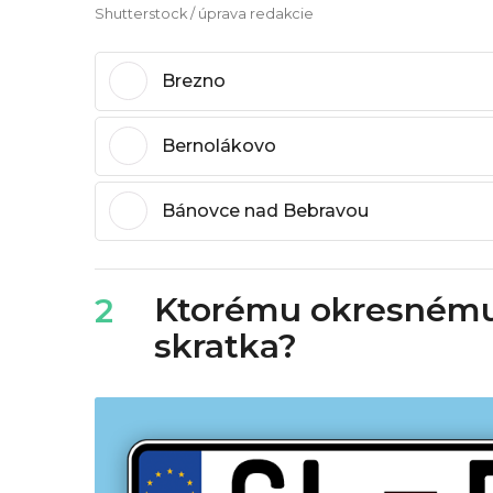
:
Shutterstock / úprava redakcie
1
Brezno
3
Bernolákovo
Bánovce nad Bebravou
Ktorému okresnému 
2
skratka?