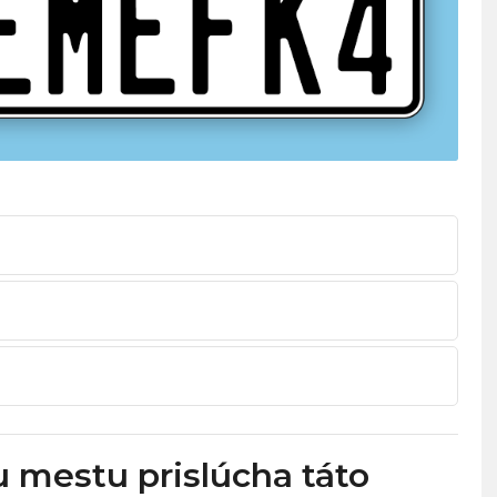
mestu prislúcha táto