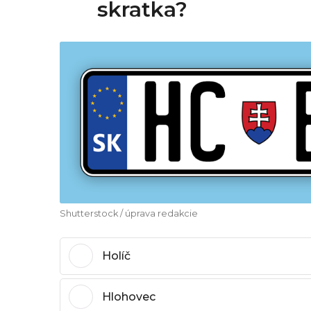
skratka?
Shutterstock / úprava redakcie
Holíč
Hlohovec