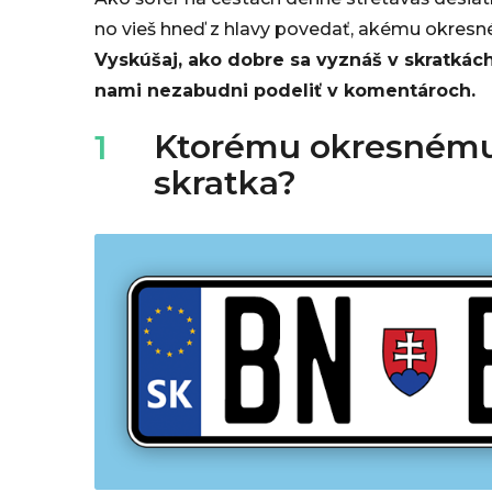
.
no vieš hneď z hlavy povedať, akému okresn
Vyskúšaj, ako dobre sa vyznáš v skratkác
0
nami nezabudni podeliť v komentároch.
7
Ktorému okresnému 
1
.
skratka?
2
0
2
2
,
1
9