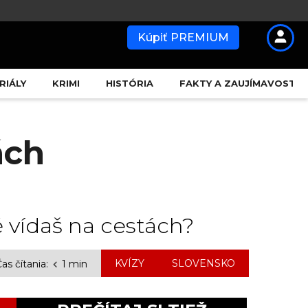
Kúpiť PREMIUM
RIÁLY
KRIMI
HISTÓRIA
FAKTY A ZAUJÍMAVOSTI
ách
 vídaš na cestách?
,
KVÍZY
SLOVENSKO
as čítania:
1 min