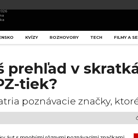
.2026
ína
ška
ENSKO
KVÍZY
ROZHOVORY
TECH
FILMY A SE
š prehľad v skratk
PZ-tiek?
tria poznávacie značky, ktoré
Č
atky áut s mnohými rôznymi poznávacími značkami,