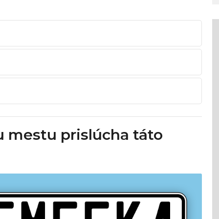
mestu prislúcha táto