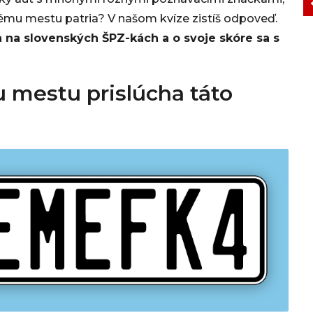
ému mestu patria? V našom kvíze zistíš odpoveď.
h na slovenských ŠPZ-kách a o svoje skóre sa s
mestu prislúcha táto