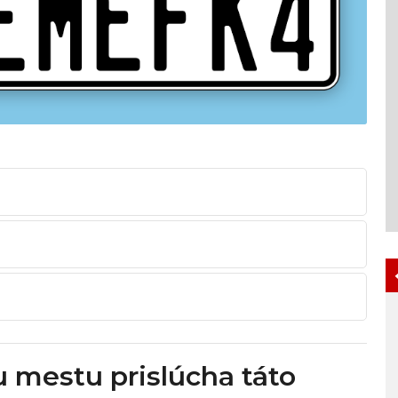
mestu prislúcha táto