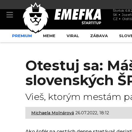
Štvrtok 6.8
SK
Jozef
CZ
Oldři
PREMIUM
MEME
VIRAL
ZÁBAVA
SLOV
Otestuj sa: Má
slovenských Š
Vieš, ktorým mestám pa
Michaela Molnárová
26.07.2022, 18:12
2
6
Ako šofér na cestách denne stretávaš desi