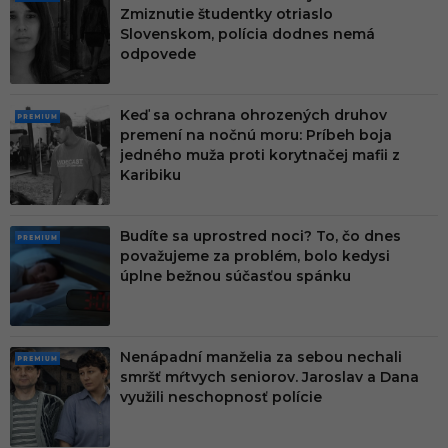
PRE
Zmiznutie študentky otriaslo
MIU
Slovenskom, polícia dodnes nemá
M
odpovede
Keď sa ochrana ohrozených druhov
PRE
premení na nočnú moru: Príbeh boja
MIU
jedného muža proti korytnačej mafii z
M
Karibiku
Budíte sa uprostred noci? To, čo dnes
PRE
považujeme za problém, bolo kedysi
MIU
úplne bežnou súčasťou spánku
M
Nenápadní manželia za sebou nechali
PRE
smršť mŕtvych seniorov. Jaroslav a Dana
MIU
využili neschopnosť polície
M