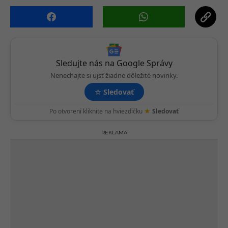
n
a
t
i
o
Sledujte nás na Google Správy
n
Nenechajte si ujsť žiadne dôležité novinky.
☆
Sledovať
★
Po otvorení kliknite na hviezdičku
Sledovať
REKLAMA