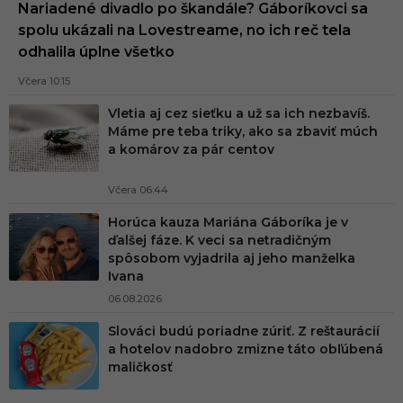
Nariadené divadlo po škandále? Gáboríkovci sa
spolu ukázali na Lovestreame, no ich reč tela
odhalila úplne všetko
Včera 10:15
Vletia aj cez sieťku a už sa ich nezbavíš.
Máme pre teba triky, ako sa zbaviť múch
a komárov za pár centov
Včera 06:44
Horúca kauza Mariána Gáboríka je v
ďalšej fáze. K veci sa netradičným
spôsobom vyjadrila aj jeho manželka
Ivana
06.08.2026
Slováci budú poriadne zúriť. Z reštaurácií
a hotelov nadobro zmizne táto obľúbená
maličkosť