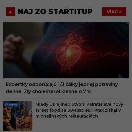
NAJ ZO STARTITUP
VIAC >
Expertky odporúčajú 1/3 šálky jednej potraviny
denne. Zlý cholesterol klesne o 7 %
Mladý Ukrajinec otvoril v Bratislave nový
PRE
street food za 30-tisíc eur. Prax získal v
MIU
michelinských reštauráciách
M