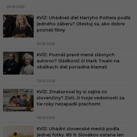
28.06.2026
KVÍZ: Uhádneš diel Harryho Pottera podľa
jedného záberu? Otestuj sa, ako dobre
poznáš filmy
30.06.2026
KVÍZ: Poznáš pravé mená slávnych
autorov? Sládkovič či Mark Twain na
obálkach diel poriadne klamali
23.04.2026
KVÍZ: Zmaturoval by si zajtra zo
slovenčiny? Zisti, či tvoje vedomosti za
tie roky nezapadli prachom!
09.03.2026
KVÍZ: Uhádni slovenské mestá podľa
jednej fotky. 85 % Slovákov ostane len