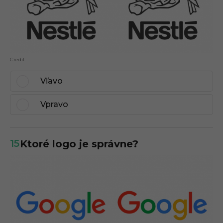
Credit
Vľavo
Vpravo
15
Ktoré logo je správne?