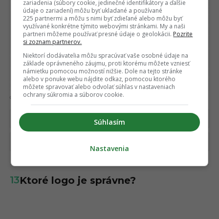
zariadenia (súbory cookie, jedinečné identifikátory a ďalšie
údaje o zariadení) môžu byť ukladané a používané
225 partnermi a môžu s nimi byť zdieľané alebo môžu byť
využívané konkrétne týmito webovými stránkami. My a naši
partneri môžeme používať presné údaje o geolokácii.
Pozrite
si zoznam partnerov.
Niektorí dodávatelia môžu spracúvať vaše osobné údaje na
základe oprávneného záujmu, proti ktorému môžete vzniesť
námietku pomocou možností nižšie. Dole na tejto stránke
alebo v ponuke webu nájdite odkaz, pomocou ktorého
môžete spravovať alebo odvolať súhlas v nastaveniach
ochrany súkromia a súborov cookie.
Credit
Vľavo
Súhlasím
Vpravo
Nastavenia
13
Ktoré logo je správne?