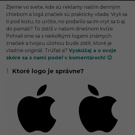
.
0
Žijeme vo svete, kde sú reklamy naším denným
9
chlebom a logá značiek sú prakticky všade. Vryli sa
.
2
ti pod kožu, to určite, no podarilo sa im vryť sa ti aj
0
do pamäti? To zistíš v našom dnešnom kvíze.
2
1
Pohrali sme sa s niekoľkými logami známych
,
značiek a tvojou úlohou bude zistiť, ktoré je
1
1
vlastne originál. Trúfaš si?
Vyskúšaj a o svoje
:
skóre sa s nami podeľ v komentároch! 🙂
1
3
1
Ktoré logo je správne?