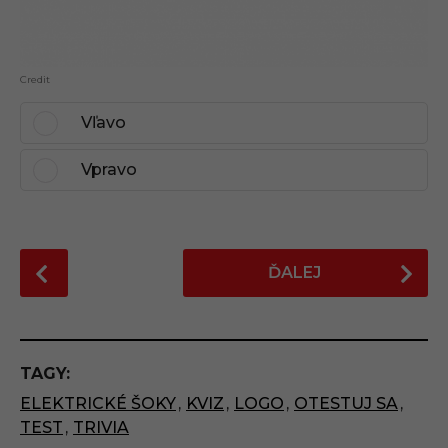
Credit
Vľavo
Vpravo
P
ĎALEJ
o
s
t
P
TAGY:
a
ELEKTRICKÉ ŠOKY
,
KVIZ
,
LOGO
,
OTESTUJ SA
,
g
TEST
,
TRIVIA
i