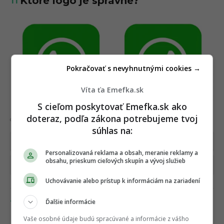
11
Ktoré logo je správne?
Pokračovať s nevyhnutnými cookies →
Víta ťa Emefka.sk
S cieľom poskytovať Emefka.sk ako
doteraz, podľa zákona potrebujeme tvoj
Credit
súhlas na:
Vľavo
Personalizovaná reklama a obsah, meranie reklamy a
obsahu, prieskum cieľových skupín a vývoj služieb
Vpravo
Uchovávanie alebo prístup k informáciám na zariadení
Ďalšie informácie
12
Ktoré logo je správne?
Vaše osobné údaje budú spracúvané a informácie z vášho