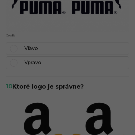
Credit
Vľavo
Vpravo
10
Ktoré logo je správne?