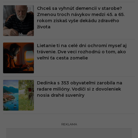
Chceš sa vyhnúť demencii v starobe?
Zmenou troch návykov medzi 45. a 65.
rokom získaš vyše dekádu zdravého
života
Lietanie ti na celé dni ochromí myseľ aj
trávenie. Dve veci rozhodnú o tom, ako
veľmi ťa cesta zomelie
Dedinka s 353 obyvateľmi zarobila na
radare milióny. Vodiči si z dovoleniek
nosia drahé suveníry
REKLAMA