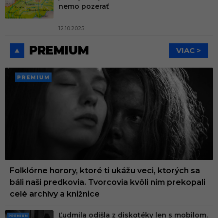
nemo pozerať
12.10.2025
PREMIUM
VIAC >
PREMI
UM
Folklórne horory, ktoré ti ukážu veci, ktorých sa
báli naši predkovia. Tvorcovia kvôli nim prekopali
celé archívy a knižnice
Ľudmila odišla z diskotéky len s mobilom.