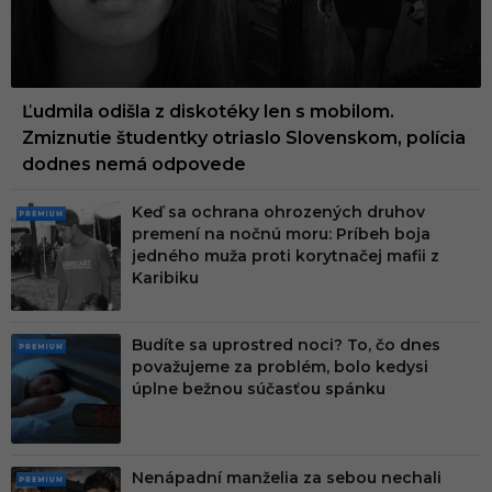
Ľudmila odišla z diskotéky len s mobilom.
Zmiznutie študentky otriaslo Slovenskom, polícia
dodnes nemá odpovede
Keď sa ochrana ohrozených druhov
PRE
premení na nočnú moru: Príbeh boja
MIU
jedného muža proti korytnačej mafii z
M
Karibiku
Budíte sa uprostred noci? To, čo dnes
PRE
považujeme za problém, bolo kedysi
MIU
úplne bežnou súčasťou spánku
M
Nenápadní manželia za sebou nechali
PRE