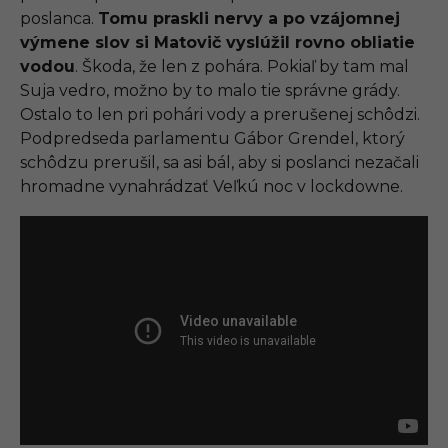
poslanca.
Tomu praskli nervy a po vzájomnej
výmene slov si Matovič vyslúžil rovno obliatie
vodou
. Škoda, že len z pohára. Pokiaľ by tam mal
Suja vedro, možno by to malo tie správne grády.
Ostalo to len pri pohári vody a prerušenej schôdzi.
Podpredseda parlamentu Gábor Grendel, ktorý
schôdzu prerušil, sa asi bál, aby si poslanci nezačali
hromadne vynahrádzať Veľkú noc v lockdowne.