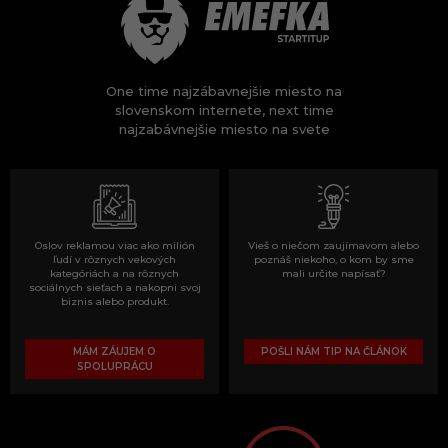
One time najzábavnejšie miesto na
slovenskom internete, next time
najzabávnejšie miesto na svete
Oslov reklamou viac ako milión
Vieš o niečom zaujímavom alebo
ľudí v rôznych vekových
poznáš niekoho, o kom by sme
kategóriách a na rôznych
mali určite napísať?
sociálnych sieťach a nakopni svoj
biznis alebo produkt.
MÁM ZÁUJEM O
POŠLI NÁM TIP NA ČLÁNOK
SPOLUPRÁCU