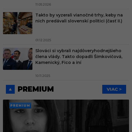
11.05.2026
Takto by vyzerali vianočné trhy, keby na
nich predávali slovenskí politici (časť II.)
01.12.2025
Slováci si vybrali najdôveryhodnejšieho
člena vlády. Takto dopadli Šimkovičová,
Kamenický, Fico a iní
10.11.2025
PREMIUM
VIAC >
PREMI
UM