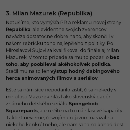
3. Milan Mazurek (Republika)
Netušíme, kto vymýšľa PR a reklamu novej strany
Republika
, ale evidentne svojich zverencov
navádza dostatočne dobre na to, aby skončili v
našom rebríčku toho najlepšieho z politiky. Po
Miroslavovi Sujovi sa kvalifikoval do finále aj Milan
Mazurek. V tomto prípade sa mu to podarilo
bez
toho, aby pooblieval akéhokoľvek politika
.
Stačil mu na to len
výstup hodný dabingového
herca animovaných filmov a seriálov
.
Ešte sa nám síce nepodarilo zistiť, či sa niekedy v
minulosti Mazurek hlásil ako slovenský dabér
známeho detského seriálu
Spongebob
Squarepants
, ale určite na to má hlasové kapacity.
Taktiež nevieme, či svojím prejavom narážal na
niekoho konkrétneho, ale nám sa to na kohosi dosť