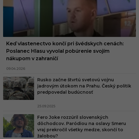
Keď vlastenectvo končí pri švédskych cenách:
Poslanec Hlasu vyvolal pobúrenie svojím
nákupom v zahraničí
09.04.2026
Rusko začne štvrtú svetovú vojnu
jadrovým útokom na Prahu. Český politik
predpovedal budúcnosť
25.09.2025
Fero Joke rozzúril slovenských
dôchodcov. Paródiou na oslavy Smeru
vraj prekročil všetky medze, skončí to
žalobou?