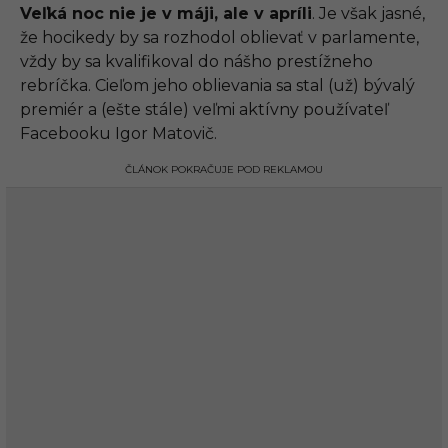
Veľká noc nie je v máji, ale v apríli
. Je však jasné,
že hocikedy by sa rozhodol oblievať v parlamente,
vždy by sa kvalifikoval do nášho prestížneho
rebríčka. Cieľom jeho oblievania sa stal (už) bývalý
premiér a (ešte stále) veľmi aktívny používateľ
Facebooku Igor Matovič.
ČLÁNOK POKRAČUJE POD REKLAMOU