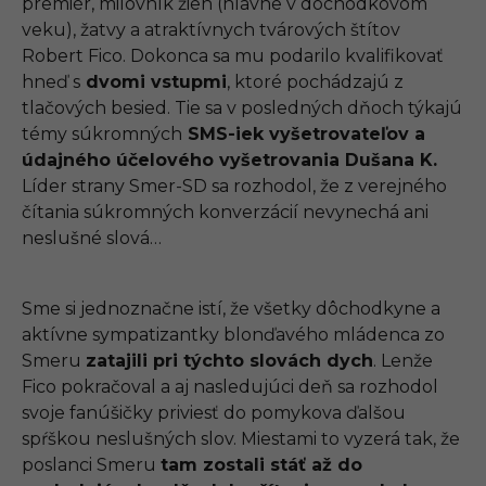
premiér, milovník žien (hlavne v dôchodkovom
veku), žatvy a atraktívnych tvárových štítov
Robert Fico. Dokonca sa mu podarilo kvalifikovať
hneď s
dvomi vstupmi
, ktoré pochádzajú z
tlačových besied. Tie sa v posledných dňoch týkajú
témy súkromných
SMS-iek vyšetrovateľov a
údajného účelového vyšetrovania Dušana K.
Líder strany Smer-SD sa rozhodol, že z verejného
čítania súkromných konverzácií nevynechá ani
neslušné slová…
Sme si jednoznačne istí, že všetky dôchodkyne a
aktívne sympatizantky blonďavého mládenca zo
Smeru
zatajili pri týchto slovách dych
. Lenže
Fico pokračoval a aj nasledujúci deň sa rozhodol
svoje fanúšičky priviesť do pomykova ďalšou
spŕškou neslušných slov. Miestami to vyzerá tak, že
poslanci Smeru
tam zostali stáť až do