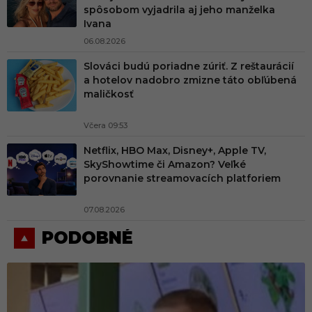
spôsobom vyjadrila aj jeho manželka
Ivana
06.08.2026
Slováci budú poriadne zúriť. Z reštaurácií
a hotelov nadobro zmizne táto obľúbená
maličkosť
Včera 09:53
Netflix, HBO Max, Disney+, Apple TV,
SkyShowtime či Amazon? Veľké
porovnanie streamovacích platforiem
07.08.2026
PODOBNÉ