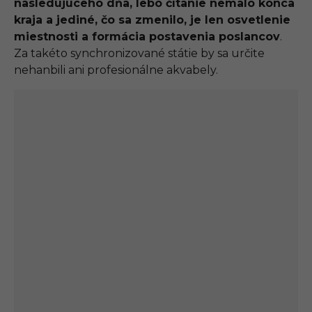
nasledujúceho dňa, lebo čítanie nemalo konca
kraja a jediné, čo sa zmenilo, je len osvetlenie
miestnosti a formácia postavenia poslancov
.
Za takéto synchronizované státie by sa určite
nehanbili ani profesionálne akvabely.