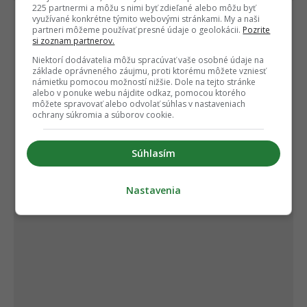
225 partnermi a môžu s nimi byť zdieľané alebo môžu byť
využívané konkrétne týmito webovými stránkami. My a naši
partneri môžeme používať presné údaje o geolokácii.
Pozrite
si zoznam partnerov.
Niektorí dodávatelia môžu spracúvať vaše osobné údaje na
základe oprávneného záujmu, proti ktorému môžete vzniesť
námietku pomocou možností nižšie. Dole na tejto stránke
alebo v ponuke webu nájdite odkaz, pomocou ktorého
môžete spravovať alebo odvolať súhlas v nastaveniach
ochrany súkromia a súborov cookie.
Súhlasím
Nastavenia