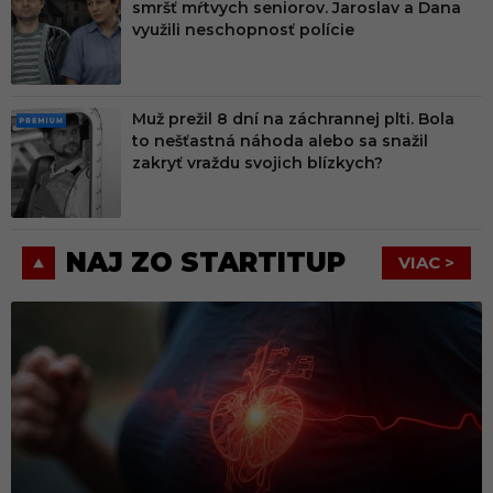
smršť mŕtvych seniorov. Jaroslav a Dana
MIU
využili neschopnosť polície
M
Muž prežil 8 dní na záchrannej plti. Bola
PRE
to nešťastná náhoda alebo sa snažil
MIU
zakryť vraždu svojich blízkych?
M
NAJ ZO STARTITUP
VIAC >