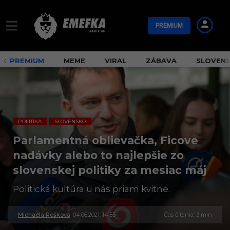
PREMIUM
PREMIUM
MEME
VIRAL
ZÁBAVA
SLOVEN
POLITIKA
SLOVENSKO
,
Parlamentná oblievačka, Ficove
nadávky alebo to najlepšie zo
slovenskej politiky za mesiac máj
Politická kultúra u nás priam kvitne.
Michaela Rošková
04.06.2021, 14:55
3
Čas čítania: 3 min
0