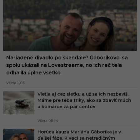
Nariadené divadlo po škandále? Gáboríkovci sa
spolu ukázali na Lovestreame, no ich reč tela
odhalila úplne všetko
Včera 10:15
Vletia aj cez sieťku a už sa ich nezbavíš.
Máme pre teba triky, ako sa zbaviť múch
a komárov za pár centov
Včera 06:44
Horúca kauza Mariána Gáboríka je v
ďalšej fáze. K veci sa netradičným