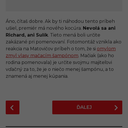
Áno, čítaš dobre. Ak by ti náhodou tento príbeh
ušiel, premiér má nového kocúra.
Nevolá sa ani
Richard, ani Sulík
. Tieto mená boli určite
zakázané pri pomenovaní. Fotomontáž vznikla ako
reakcia na Matovičov príbeh o tom, že si
omylom
zmyl vlasy mačacím šampónom
. Mačiak (ako ho
rodina pomenovala) je určite svojmu majiteľovi
vďačný za to, že je o niečo menej šampónu, a to
znamená aj menej kúpania.
P
ĎALEJ
o
s
t