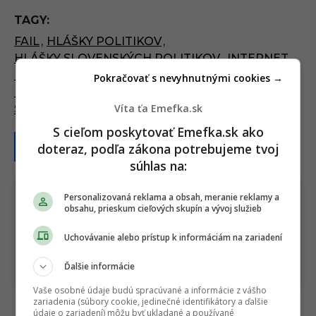
P
TAGY:
a
FAIL
,
HLÁŠKY POLITIKOV
,
g
HLÁŠKY SLOVENSKÝCH POLITIKOV
,
INTERNET
,
i
LUDIA
,
POLITICI
,
POLITIK
,
POLITIKA
,
Pokračovať s nevyhnutnými cookies →
n
PONOZKY
,
PRÁVE V KINÁCH
,
SLOVACI
,
a
Víta ťa Emefka.sk
SLOVAK
,
SLOVENSKÍ POLITICI
,
SLOVENSKO
t
S cieľom poskytovať Emefka.sk ako
i
doteraz, podľa zákona potrebujeme tvoj
o
súhlas na:
n
Personalizovaná reklama a obsah, meranie reklamy a
obsahu, prieskum cieľových skupín a vývoj služieb
Sledujte nás na Google Správy
Nenechajte si ujsť žiadne dôležité novinky.
Uchovávanie alebo prístup k informáciám na zariadení
☆
Sledovať
Ďalšie informácie
★
Po otvorení kliknite na hviezdičku
Sledovať
Vaše osobné údaje budú spracúvané a informácie z vášho
zariadenia (súbory cookie, jedinečné identifikátory a ďalšie
REKLAMA
údaje o zariadení) môžu byť ukladané a používané