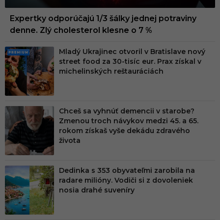
Expertky odporúčajú 1/3 šálky jednej potraviny
denne. Zlý cholesterol klesne o 7 %
Mladý Ukrajinec otvoril v Bratislave nový
PRE
street food za 30-tisíc eur. Prax získal v
MIU
michelinských reštauráciách
M
Chceš sa vyhnúť demencii v starobe?
Zmenou troch návykov medzi 45. a 65.
rokom získaš vyše dekádu zdravého
života
Dedinka s 353 obyvateľmi zarobila na
radare milióny. Vodiči si z dovoleniek
nosia drahé suveníry