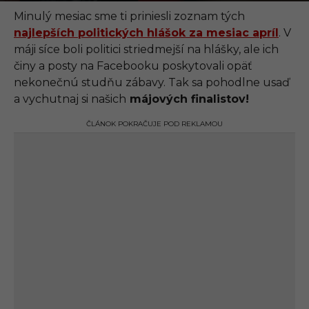
.
0
Minulý mesiac sme ti priniesli zoznam tých
9
najlepších politických hlášok za mesiac apríl
. V
.
2
máji síce boli politici striedmejší na hlášky, ale ich
0
činy a posty na Facebooku poskytovali opäť
2
1
nekonečnú studňu zábavy. Tak sa pohodlne usaď
,
a vychutnaj si našich
májových finalistov!
1
1
:
ČLÁNOK POKRAČUJE POD REKLAMOU
3
3