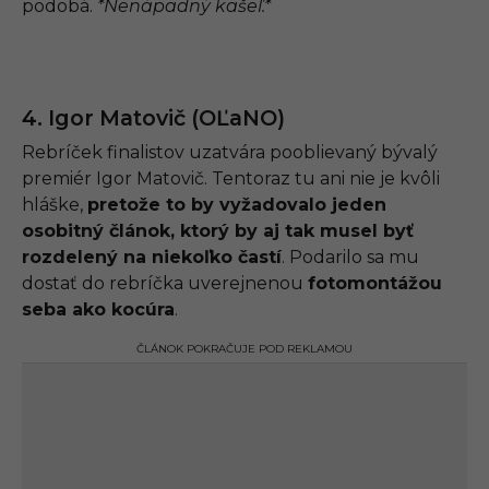
podobá.
*Nenápadný kašeľ.*
4. Igor Matovič (OĽaNO)
Rebríček finalistov uzatvára pooblievaný bývalý
premiér Igor Matovič. Tentoraz tu ani nie je kvôli
hláške,
pretože to by vyžadovalo jeden
osobitný článok, ktorý by aj tak musel byť
rozdelený na niekoľko častí
. Podarilo sa mu
dostať do rebríčka uverejnenou
fotomontážou
seba ako kocúra
.
ČLÁNOK POKRAČUJE POD REKLAMOU