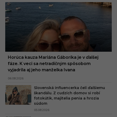
Horúca kauza Mariána Gáboríka je v ďalšej
fáze. K veci sa netradičným spôsobom
vyjadrila aj jeho manželka Ivana
06.08.2026
Slovenská influencerka čelí ďalšiemu
škandálu. Z cudzích domov si robí
fotokútik, majitelia penia a hrozia
súdom
05.08.2026