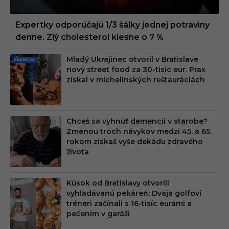
Expertky odporúčajú 1/3 šálky jednej potraviny
denne. Zlý cholesterol klesne o 7 %
Mladý Ukrajinec otvoril v Bratislave
PRE
nový street food za 30-tisíc eur. Prax
MIU
získal v michelinských reštauráciách
M
Chceš sa vyhnúť demencii v starobe?
Zmenou troch návykov medzi 45. a 65.
rokom získaš vyše dekádu zdravého
života
Kúsok od Bratislavy otvorili
vyhľadávanú pekáreň: Dvaja golfoví
tréneri začínali s 16-tisíc eurami a
pečením v garáži