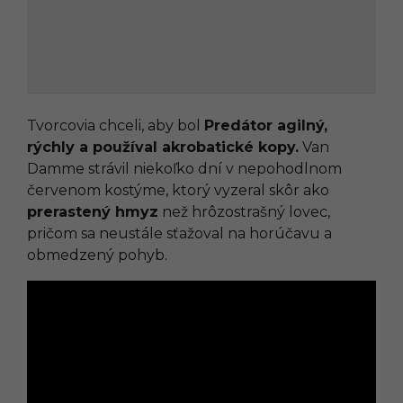
Tvorcovia chceli, aby bol
Predátor agilný,
rýchly a používal akrobatické kopy.
Van
Damme strávil niekoľko dní v nepohodlnom
červenom kostýme, ktorý vyzeral skôr ako
prerastený hmyz
než hrôzostrašný lovec,
pričom sa neustále sťažoval na horúčavu a
obmedzený pohyb.