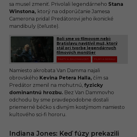
sa musel zmeniť. Privolali legendárneho
Stana
Winstona,
ktorý na odporúčanie Jamesa
Camerona pridal Predátorovi jeho ikonické
mandibuly (čeľuste).
Boli sme vo filmovom nebi:
Bratislavu navštívil muž, ktorý
stál pri tvorbe legendárnych
filmových monštier
FAKTY A ZAUJÍMAVOSTI
FILMY A SERIÁLY
Namiesto akrobata Van Damma najali
obrovského
Kevina Petera Halla,
čím sa
Predátor zmenil na mohutnú,
fyzicky
dominantnú hrozbu.
Bez Van Dammovho
odchodu by sme pravdepodobne dostali
priemerné béčko s divným kostýmom namiesto
kultového sci-fi hororu.
Indiana Jones: Keď fúzy prekazili