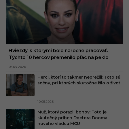
Hviezdy, s ktorými bolo náročné pracovať.
Týchto 10 hercov premenilo pľac na peklo
05.04.2026
Herci, ktorí to takmer neprežili: Toto sú
scény, pri ktorých skutočne išlo o život
10.05.2026
Muž, ktorý porazil bohov: Toto je
skutočný príbeh Doctora Dooma,
nového vládcu MCU