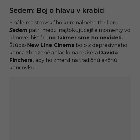
Sedem: Boj o hlavu v krabici
Finále majstrovského kriminálneho thrilleru
Sedem
patrí medzi najšokujúcejšie momenty vo
filmovej histórii,
no takmer sme ho nevideli.
Štúdio
New Line Cinema
bolo z depresívneho
konca zhrozené a tlačilo na režiséra
Davida
Finchera,
aby ho zmenil na tradičnú akčnú
koncovku.