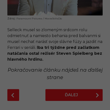
Paramount Pictures / MovieStillsDb
Selleck musel so zlomeným srdcom rolu
odmietnuť a namiesto behania pred balvanmi si
musel nechať narásť svoje slávne fúzy a jazdiť na
Ferrari v seriáli.
Iba tri týždne pred začiatkom
natáčania ostal režisér Steven Spielberg bez
hlavného hrdinu.
Pokračovanie článku nájdeš na ďalšej
strane
P
ĎALEJ
o
s