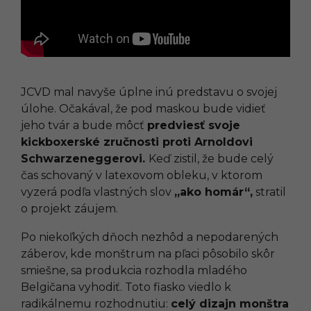
JCVD mal navyše úplne inú predstavu o svojej
úlohe. Očakával, že pod maskou bude vidieť
jeho tvár a bude môcť
predviesť svoje
kickboxerské zručnosti proti Arnoldovi
Schwarzeneggerovi.
Keď zistil, že bude celý
čas schovaný v latexovom obleku, v ktorom
vyzerá podľa vlastných slov
„ako homár“,
stratil
o projekt záujem.
Po niekoľkých dňoch nezhôd a nepodarených
záberov, kde monštrum na pľaci pôsobilo skôr
smiešne, sa produkcia rozhodla mladého
Belgičana vyhodiť. Toto fiasko viedlo k
radikálnemu rozhodnutiu:
celý dizajn monštra