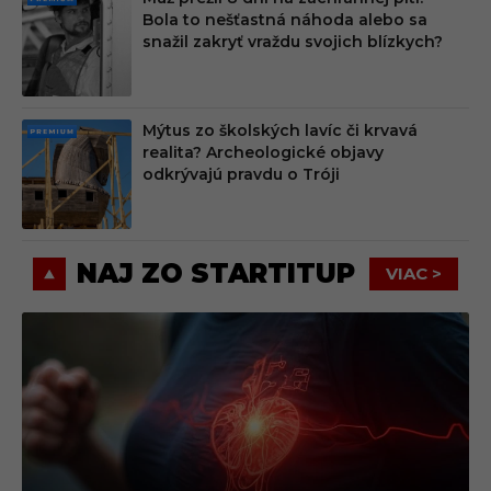
PRE
Bola to nešťastná náhoda alebo sa
MIU
snažil zakryť vraždu svojich blízkych?
M
Mýtus zo školských lavíc či krvavá
PRE
realita? Archeologické objavy
MIU
odkrývajú pravdu o Tróji
M
NAJ ZO STARTITUP
VIAC >