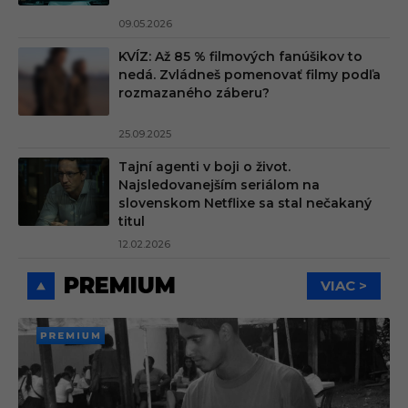
09.05.2026
KVÍZ: Až 85 % filmových fanúšikov to
nedá. Zvládneš pomenovať filmy podľa
rozmazaného záberu?
25.09.2025
Tajní agenti v boji o život.
Najsledovanejším seriálom na
slovenskom Netflixe sa stal nečakaný
titul
12.02.2026
PREMIUM
VIAC >
PREMI
UM