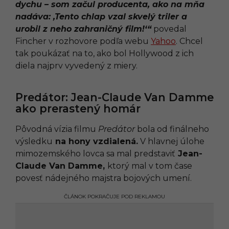
dychu – som začul producenta, ako na mňa
nadáva: ‚Tento chlap vzal skvelý triler a
urobil z neho zahraničný film!‘“
povedal
Fincher v rozhovore podľa webu
Yahoo
. Chcel
tak poukázať na to, ako bol Hollywood z ich
diela najprv vyvedený z miery.
Predátor: Jean-Claude Van Damme
ako prerastený homár
Pôvodná vízia filmu
Predátor
bola od finálneho
výsledku
na hony vzdialená.
V hlavnej úlohe
mimozemského lovca sa mal predstaviť
Jean-
Claude Van Damme,
ktorý mal v tom čase
povesť nádejného majstra bojových umení.
ČLÁNOK POKRAČUJE POD REKLAMOU