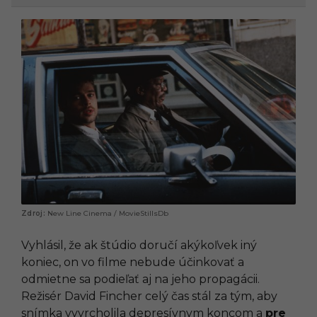
New Line Cinema / MovieStillsDb
Vyhlásil, že ak štúdio doručí akýkoľvek iný
koniec, on vo filme nebude účinkovať a
odmietne sa podieľať aj na jeho propagácii.
Režisér David Fincher celý čas stál za tým, aby
snímka vyvrcholila depresívnym koncom a
pre