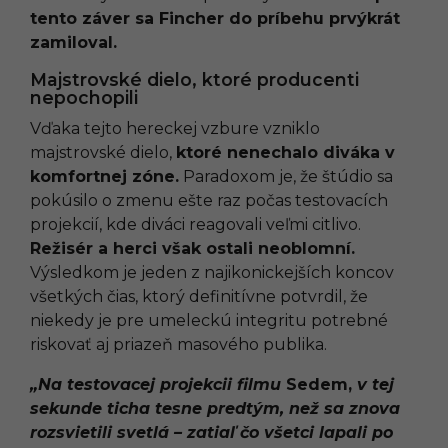
tento záver sa Fincher do príbehu prvýkrát
zamiloval.
Majstrovské dielo, ktoré producenti
nepochopili
Vďaka tejto hereckej vzbure vzniklo
majstrovské dielo,
ktoré nenechalo diváka v
komfortnej zóne.
Paradoxom je, že štúdio sa
pokúsilo o zmenu ešte raz počas testovacích
projekcií, kde diváci reagovali veľmi citlivo.
Režisér a herci však ostali neoblomní.
Výsledkom je jeden z najikonickejších koncov
všetkých čias, ktorý definitívne potvrdil, že
niekedy je pre umeleckú integritu potrebné
riskovať aj priazeň masového publika.
„Na testovacej projekcii filmu
Sedem,
v tej
sekunde ticha tesne predtým, než sa znova
rozsvietili svetlá – zatiaľ čo všetci lapali po