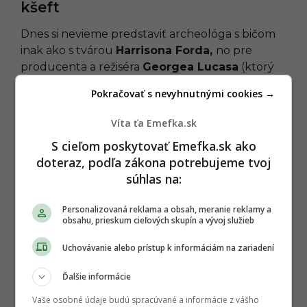
kšeft
Dnes si nevieme predstaviť archeológa s bičom
inak ako s tvárou
Harrisona Forda,
no pre
producenta a režiséra
Georgea Lucasa
(ktorý
postavu vytvoril spolu so Spielbergom) bol Ford
Pokračovať s nevyhnutnými cookies →
pôvodne neprijateľný.
Lucas nechcel, aby sa z
neho stal „herec, ktorý je v každom mojom
Víta ťa Emefka.sk
filme“
(keďže už spolupracovali na
American
S cieľom poskytovať Emefka.sk ako
Graffiti
a
Star Wars
). Prvou a jedinou jasnou
doteraz, podľa zákona potrebujeme tvoj
voľbou bol
Tom Selleck.
Selleck absolvoval
súhlas na:
kamerové skúšky, ktoré boli také presvedčivé,
že okamžite dostal zmluvu a prípravy na film
Personalizovaná reklama a obsah, meranie reklamy a
Dobyvatelia stratenej archy
začali s jeho
obsahu, prieskum cieľových skupín a vývoj služieb
menom.
Uchovávanie alebo prístup k informáciám na zariadení
ČLÁNOK POKRAČUJE POD REKLAMOU
Ďalšie informácie
Vaše osobné údaje budú spracúvané a informácie z vášho