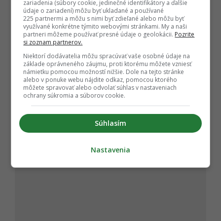
zariadenia (súbory cookie, jedinečné identifikátory a ďalšie
údaje o zariadení) môžu byť ukladané a používané
225 partnermi a môžu s nimi byť zdieľané alebo môžu byť
využívané konkrétne týmito webovými stránkami. My a naši
partneri môžeme používať presné údaje o geolokácii.
Pozrite
si zoznam partnerov.
Niektorí dodávatelia môžu spracúvať vaše osobné údaje na
základe oprávneného záujmu, proti ktorému môžete vzniesť
námietku pomocou možností nižšie. Dole na tejto stránke
alebo v ponuke webu nájdite odkaz, pomocou ktorého
môžete spravovať alebo odvolať súhlas v nastaveniach
ochrany súkromia a súborov cookie.
Súhlasím
Nastavenia