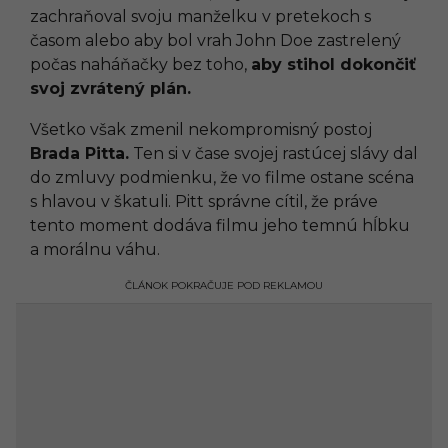
zachraňoval svoju manželku v pretekoch s
časom alebo aby bol vrah John Doe zastrelený
počas naháňačky bez toho,
aby stihol dokončiť
svoj zvrátený plán.
Všetko však zmenil nekompromisný postoj
Brada Pitta.
Ten si v čase svojej rastúcej slávy dal
do zmluvy podmienku, že vo filme ostane scéna
s hlavou v škatuli. Pitt správne cítil, že práve
tento moment dodáva filmu jeho temnú hĺbku
a morálnu váhu.
ČLÁNOK POKRAČUJE POD REKLAMOU