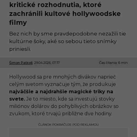
kritické rozhodnutia, ktoré
zachránili kultové hollywoodske
filmy
Bez nich by sme pravdepodobne nezažili tie
kultúrne šoky, aké so sebou tieto snímky
priniesli.
Šimon Patkoš
29.04.2026, 07:17
2
Čas čítania: 6 min
8
.
Hollywood sa pre mnohých divákov naprieč
0
4
celým svetom vyznačuje tým, že produkuje
.
najväčšie a najdrahšie magické triky na
2
0
svete.
Je to miesto, kde sa investujú stovky
2
miliónov dolárov do pohyblivých obrázkov so
6
,
zvukom, ktoré trvajú približne dve hodiny.
1
4
ČLÁNOK POKRAČUJE POD REKLAMOU
:
4
2