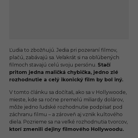
Ľudia to zbožňujú. Jedia pri pozeraní filmov,
plačú, zabávajú sa. Veľakrát si na obľúbených
filmoch stavajú celú svoju persónu.
Stačí
pritom jedna maličká chybička, jedno zlé
rozhodnutie a celý ikonický film by bol iný.
V tomto článku sa dočítaš, ako sa v Hollywoode,
mieste, kde sa ročne premelú miliardy dolárov,
môže jedno ľudské rozhodnutie podpísať pod
záchranu filmu – a zároveň aj vznik kultového
diela. Pozrieme sa na veľké rozhodnutia tvorcov,
ktorí zmenili dejiny filmového Hollywoodu.