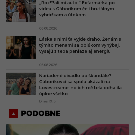
„Roz***ali mi auto!“ Exfarmárka po
videu s Gáboríkom čelí brutálnym
vyhrážkam a útokom
06.08.2026
Láska s nimi ťa vyjde draho. Ženám s
týmito menami sa oblúkom vyhýbaj,
vysajú z teba peniaze aj energiu
06.08.2026
Nariadené divadlo po škandále?
Gáboríkovci sa spolu ukázali na
Lovestreame, no ich reč tela odhalila
úplne všetko
Dnes 10:15
PODOBNÉ