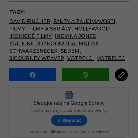
t
P
TAGY:
a
DAVID FINCHER
,
FAKTY A ZAUJÍMAVOSTI
,
g
FILMY
,
FILMY A SERIÁLY
,
HOLLYWOOD
,
i
IKONICKÉ FILMY
,
INDIANA JONES
,
n
KRITICKÉ ROZHODNUTIA
,
MATRIX
,
a
SCHWARZENEGER
,
SEDEM
,
t
SIGOURNEY WEAVER
,
VOTRELCI
,
VOTRELEC
i
o
n
Sledujte nás na Google Správy
Nenechajte si ujsť žiadne dôležité novinky.
☆
Sledovať
★
Po otvorení kliknite na hviezdičku
Sledovať