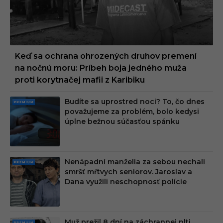
Keď sa ochrana ohrozených druhov premení
na nočnú moru: Príbeh boja jedného muža
proti korytnačej mafii z Karibiku
Budíte sa uprostred noci? To, čo dnes
PRE
považujeme za problém, bolo kedysi
MIU
úplne bežnou súčasťou spánku
M
Nenápadní manželia za sebou nechali
PRE
smršť mŕtvych seniorov. Jaroslav a
MIU
Dana využili neschopnosť polície
M
Muž prežil 8 dní na záchrannej plti.