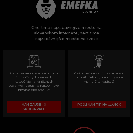
One time najzábavnejšie miesto na
slovenskom internete, next time
najzabávnejšie miesto na svete
Oslov reklamou viac ako milión
Vieš o niečom zaujímavom alebo
ľudí v rôznych vekových
poznáš niekoho, o kom by sme
kategóriách a na rôznych
mali určite napísať?
sociálnych sieťach a nakopni svoj
biznis alebo produkt.
MÁM ZÁUJEM O
POŠLI NÁM TIP NA ČLÁNOK
SPOLUPRÁCU