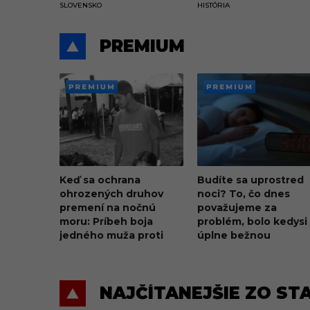
SLOVENSKO
HISTÓRIA
dolárov
PREMIUM
PREMI
PREMI
UM
UM
Keď sa ochrana
Budíte sa uprostred
ohrozených druhov
noci? To, čo dnes
premení na nočnú
považujeme za
moru: Príbeh boja
problém, bolo kedysi
jedného muža proti
úplne bežnou
korytnačej mafii z
súčasťou spánku
Karibiku
NAJČÍTANEJŠIE ZO ST