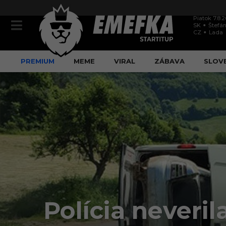
Piatok 7.8.
SK
Štefán
CZ
Lada
PREMIUM
MEME
VIRAL
ZÁBAVA
SLOV
Polícia neveri