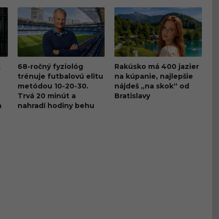
k
68-ročný fyziológ
Rakúsko má 400 jazier
trénuje futbalovú elitu
na kúpanie, najlepšie
metódou 10-20-30.
nájdeš „na skok“ od
Trvá 20 minút a
Bratislavy
a
nahradí hodiny behu