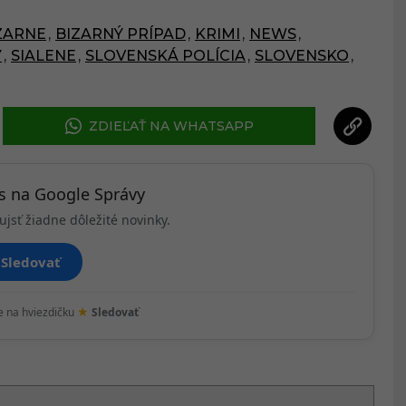
ZARNE
,
BIZARNÝ PRÍPAD
,
KRIMI
,
NEWS
,
Y
,
SIALENE
,
SLOVENSKÁ POLÍCIA
,
SLOVENSKO
,
ZDIEĽAŤ NA WHATSAPP
ás na Google Správy
ujsť žiadne dôležité novinky.
Sledovať
★
te na hviezdičku
Sledovať