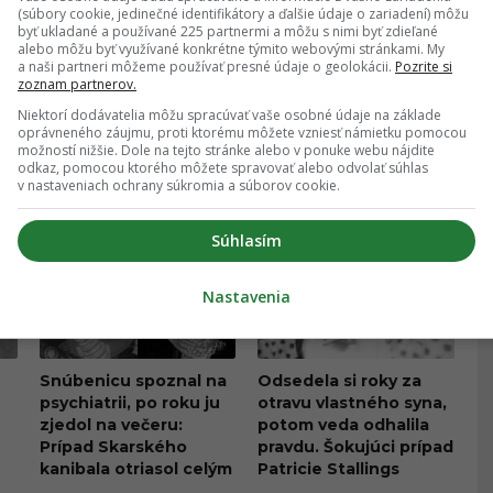
Exfarmárka po videu s
p****e?“ Kauza okolo
(súbory cookie, jedinečné identifikátory a ďalšie údaje o zariadení) môžu
Gáboríkom čelí
Gáboríka nekončí,
byť ukladané a používané 225 partnermi a môžu s nimi byť zdieľané
alebo môžu byť využívané konkrétne týmito webovými stránkami. My
brutálnym vyhrážkam a
unikli nové správy,
a naši partneri môžeme používať presné údaje o geolokácii.
Pozrite si
útokom
ktoré sa diali za
zoznam partnerov.
oponou škandálu z VIP
CELEBRITY
CELEBRITY
Niektorí dodávatelia môžu spracúvať vaše osobné údaje na základe
zóny
oprávneného záujmu, proti ktorému môžete vzniesť námietku pomocou
možností nižšie. Dole na tejto stránke alebo v ponuke webu nájdite
odkaz, pomocou ktorého môžete spravovať alebo odvolať súhlas
v nastaveniach ochrany súkromia a súborov cookie.
Súhlasím
Nastavenia
Snúbenicu spoznal na
Odsedela si roky za
psychiatrii, po roku ju
otravu vlastného syna,
zjedol na večeru:
potom veda odhalila
Prípad Skarského
pravdu. Šokujúci prípad
kanibala otriasol celým
Patricie Stallings
Švédskom