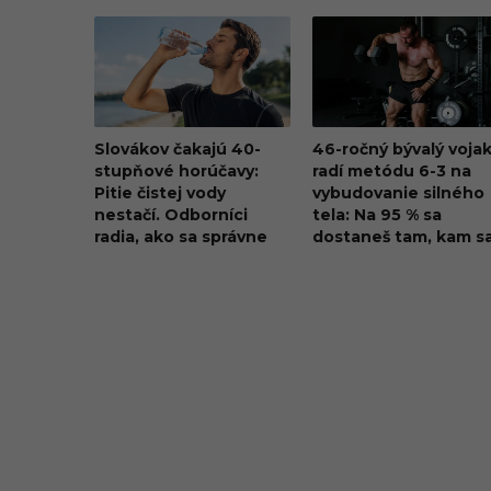
Slovákov čakajú 40-
46-ročný bývalý voja
stupňové horúčavy:
radí metódu 6-3 na
Pitie čistej vody
vybudovanie silného
nestačí. Odborníci
tela: Na 95 % sa
radia, ako sa správne
dostaneš tam, kam s
hydratovať
chceš