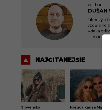
Autor
DUŠAN 
Filmový a t
vzdelanie z
Vďaka odbo
scenáristik
NAJČÍTANEJŠIE
Slovenská
Horúca kauza Marián