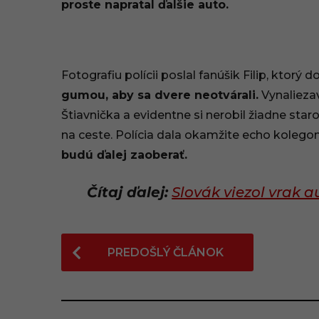
proste napratal ďalšie auto.
2
1
,
Fotografiu polícii poslal fanúšik Filip, ktorý d
1
gumou, aby sa dvere neotvárali.
Vynalieza
Štiavnička a evidentne si nerobil žiadne sta
1
na ceste. Polícia dala okamžite echo kolego
:
budú ďalej zaoberať.
2
Čítaj ďalej:
Slovák viezol vrak 
6
P
PREDOŠLÝ ČLÁNOK
o
s
t