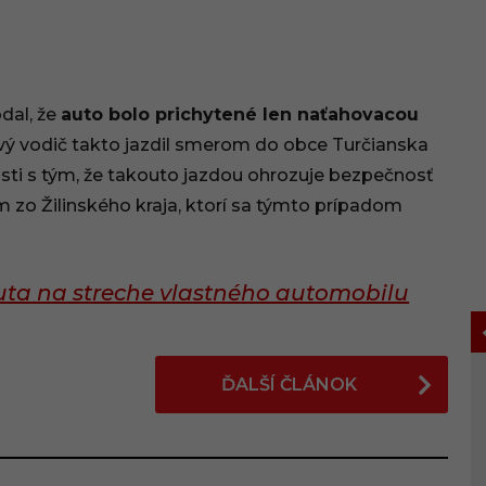
odal, že
auto bolo prichytené len naťahovacou
vý vodič takto jazdil smerom do obce Turčianska
rosti s tým, že takouto jazdou ohrozuje bezpečnosť
m zo Žilinského kraja, ktorí sa týmto prípadom
auta na streche vlastného automobilu
ĎALŠÍ ČLÁNOK