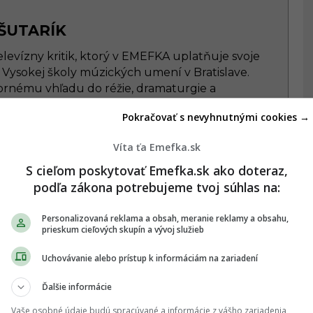
ŠUTARÍK
elevízny kritik, ktorý v EMEFKA uplatňuje svoje
 Vysokej školy múzických umení v Bratislave.
rnému vhľadu do réžie, dramaturgie a
y priná
...
viac o autorovi
Pokračovať s nevyhnutnými cookies →
Víta ťa Emefka.sk
S cieľom poskytovať Emefka.sk ako doteraz,
podľa zákona potrebujeme tvoj súhlas na:
Personalizovaná reklama a obsah, meranie reklamy a obsahu,
prieskum cieľových skupín a vývoj služieb
Uchovávanie alebo prístup k informáciám na zariadení
Ďalšie informácie
a
„Roz***ali mi auto!“
„Ukáž, aký máš strih na
Vaše osobné údaje budú spracúvané a informácie z vášho zariadenia