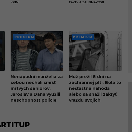
KRIMI
FAKTY A ZAUJÍMAVOSTI
PREMI
PREMI
UM
UM
Nenápadní manželia za
Muž prežil 8 dní na
sebou nechali smršť
záchrannej plti. Bola to
mŕtvych seniorov.
nešťastná náhoda
Jaroslav a Dana využili
alebo sa snažil zakryť
neschopnosť polície
vraždu svojich
blízkych?
ARTITUP