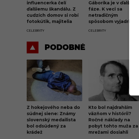
influencerka čelí
Gáboríka je v ďalšej
ďalšiemu škandálu. Z
fáze. K veci sa
cudzích domov si robí
netradičným
fotokútik, majitelia
spôsobom vyjadrila aj
penia a hrozia súdom
jeho manželka Ivana
CELEBRITY
CELEBRITY
PODOBNÉ
Z hokejového neba do
Kto bol najdrahším
súdnej siene: Známy
väzňom v histórii?
slovenský medailista
Ročné náklady na
bol odsúdený za
pobyt tohto muža za
krádež
mrežami dosiahli
takmer pol milióna