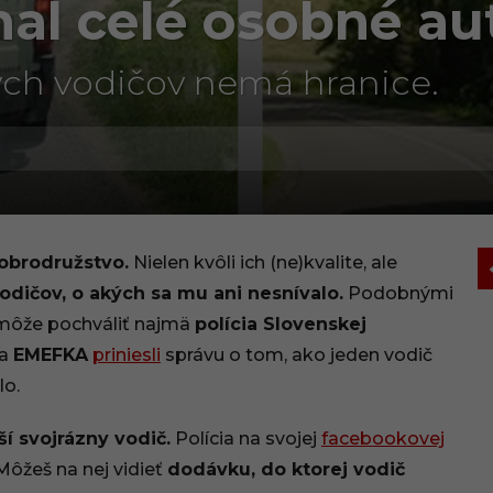
al celé osobné au
ých vodičov nemá hranice.
obrodružstvo.
Nielen kvôli ich (ne)kvalite, ale
vodičov, o akých sa mu ani nesnívalo.
Podobnými
 môže pochváliť najmä
polícia Slovenskej
na
EMEFKA
priniesli
správu o tom, ako jeden vodič
lo.
ší svojrázny vodič.
Polícia na svojej
facebookovej
ôžeš na nej vidieť
dodávku, do ktorej vodič