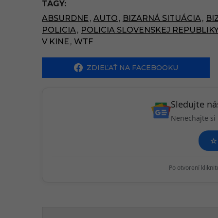
TAGY:
P
ABSURDNE
,
AUTO
,
BIZARNÁ SITUÁCIA
,
BI
a
POLICIA
,
POLICIA SLOVENSKEJ REPUBLIK
g
V KINE
,
WTF
i
ZDIEĽAŤ NA FACEBOOKU
n
a
t
Sledujte n
i
Nenechajte si 
o
☆
n
Po otvorení klikni