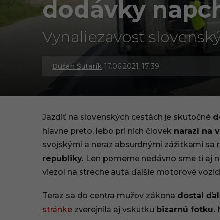
dodávky napch
Vynaliezavosť slovensk
Dušan Šutarík
17.06.2021, 17:39
3
0
.
Jazdiť na slovenských cestách je skutočné
d
0
hlavne preto, lebo pri nich človek
narazí na 
svojskými a neraz absurdnými zážitkami sa
9
republiky.
Len pomerne nedávno sme ti aj 
.
viezol na streche auta ďalšie motorové vozid
2
Teraz sa do centra mužov zákona
dostal ďal
0
stránke
zverejnila aj vskutku
bizarnú fotku.
M