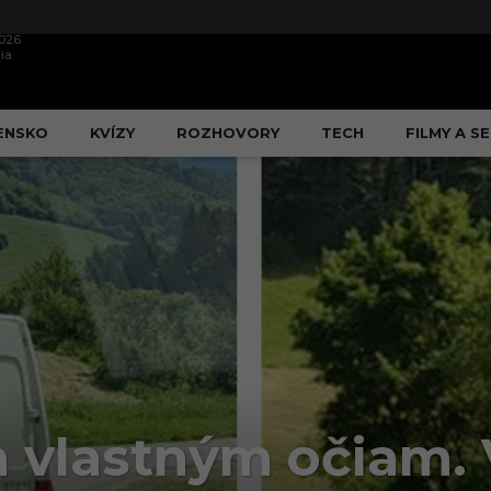
2026
ia
ENSKO
KVÍZY
ROZHOVORY
TECH
FILMY A SE
la vlastným očiam.