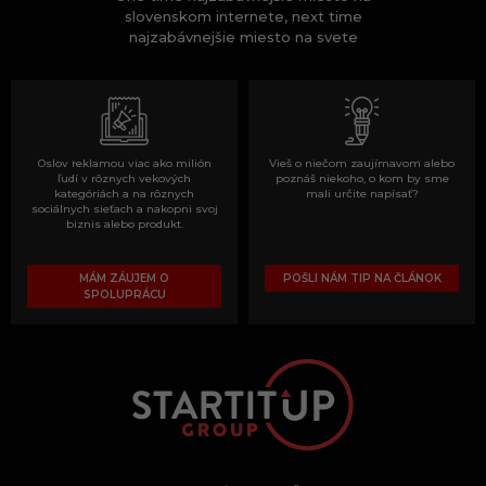
slovenskom internete, next time
najzabávnejšie miesto na svete
Oslov reklamou viac ako milión
Vieš o niečom zaujímavom alebo
ľudí v rôznych vekových
poznáš niekoho, o kom by sme
kategóriách a na rôznych
mali určite napísať?
sociálnych sieťach a nakopni svoj
biznis alebo produkt.
MÁM ZÁUJEM O
POŠLI NÁM TIP NA ČLÁNOK
SPOLUPRÁCU