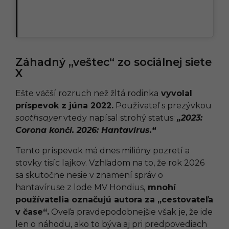
Záhadný „veštec“ zo sociálnej siete
X
Ešte väčší rozruch než žltá rodinka
vyvolal
príspevok z júna 2022.
Používateľ s prezývkou
soothsayer
vtedy napísal strohý status:
„2023:
Corona končí. 2026: Hantavírus.“
Tento príspevok má dnes milióny pozretí a
stovky tisíc lajkov. Vzhľadom na to, že rok 2026
sa skutočne nesie v znamení správ o
hantavíruse z lode MV Hondius,
mnohí
používatelia označujú autora za „cestovateľa
v čase“.
Oveľa pravdepodobnejšie však je, že ide
len o náhodu, ako to býva aj pri predpovediach