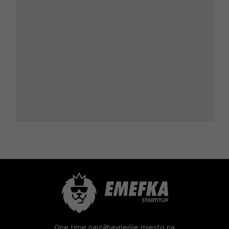
One time najzábavnejšie miesto na