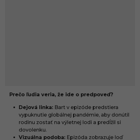
Prečo ľudia veria, že ide o predpoveď?
Dejová linka:
Bart v epizóde predstiera
vypuknutie globálnej pandémie, aby donútil
rodinu zostať na výletnej lodi a predĺžil si
dovolenku.
Vizuálna podoba:
Epizóda zobrazuje loď