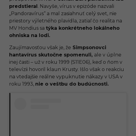
predstieral
. Navyše, vírus v epizóde nazvali
„Pandoravírus“ a mal zasiahnuť celý svet, nie
priestory výletného plavidla, zatiaľ čo realita na
MV Hondius sa
týka konkrétneho lokálneho
ohniska na lodi.
Zaujímavosťou však je, že
Simpsonovci
hantavírus skutočne spomenuli,
ale v úplne
inej časti – už v roku 1999 (S11E06), keď o ňom v
televízii hovoril klaun Krusty. Išlo však o reakciu
na vtedajšie reálne vypuknutie nákazy v USA v
roku 1993,
nie o veštbu do budúcnosti.