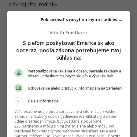
slávnej žltej rodinky.
2023: Corona ended
Pokračovať s nevyhnutnými cookies →
2026: Hantavirus
Víta ťa Emefka.sk
— soothsayer (@iamasoothsayer)
June 11,
S cieľom poskytovať Emefka.sk ako
2022
doteraz, podľa zákona potrebujeme tvoj
súhlas na:
Fenomén Simpsonovci: Ktoré
predpovede zo seriálu sa už
naplnili a čo nás podľa nich ešte
Personalizovaná reklama a obsah, meranie reklamy a
len čaká?
obsahu, prieskum cieľových skupín a vývoj služieb
FILMY A SERIÁLY
KURIOZITY
Uchovávanie alebo prístup k informáciám na zariadení
P
Ďalšie informácie
ĎALEJ
o
Vaše osobné údaje budú spracúvané a informácie z vášho
s
zariadenia (súbory cookie, jedinečné identifikátory a ďalšie
t
údaje o zariadení) môžu byť ukladané a používané
225 partnermi a môžu s nimi byť zdieľané alebo môžu byť
Zdroj:
TASR
P
využívané konkrétne týmito webovými stránkami. My a naši
partneri môžeme používať presné údaje o geolokácii.
Pozrite