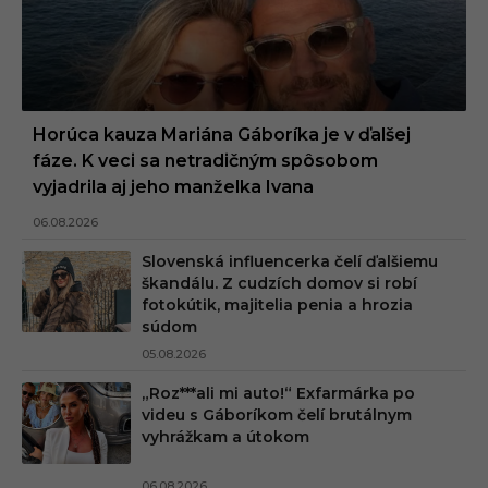
Horúca kauza Mariána Gáboríka je v ďalšej
fáze. K veci sa netradičným spôsobom
vyjadrila aj jeho manželka Ivana
06.08.2026
Slovenská influencerka čelí ďalšiemu
škandálu. Z cudzích domov si robí
fotokútik, majitelia penia a hrozia
súdom
05.08.2026
„Roz***ali mi auto!“ Exfarmárka po
videu s Gáboríkom čelí brutálnym
vyhrážkam a útokom
06.08.2026