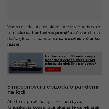
Viac sa o celej situácii okolo lode MV Hondius a o
tom,
ako sa hantavírus prenáša
a či nám hrozí
ďalšia globálna pandémia,
sa dozvieš v článku
nižšie.
Hantavírus a loď Hondius majú
pozornosť celého sveta. Hrozí
nám ďalšia globálna pandémia?
ZAHRANIČIE
Simpsonovci a epizóda o pandémii
na lodi
Ako to už pri aktuálnych krízach býva,
fanúšikovia konšpirácií okamžite upreli zrak