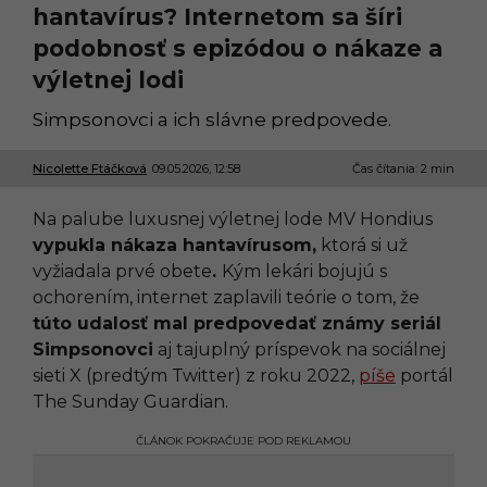
hantavírus? Internetom sa šíri
podobnosť s epizódou o nákaze a
výletnej lodi
Simpsonovci a ich slávne predpovede.
Nicolette Ftáčková
09.05.2026, 12:58
0
Čas čítania: 2 min
9
.
Na palube luxusnej výletnej lode MV Hondius
0
5
vypukla nákaza hantavírusom,
ktorá si už
.
vyžiadala prvé obete
.
Kým lekári bojujú s
2
0
ochorením, internet zaplavili teórie o tom, že
2
túto udalosť mal predpovedať známy seriál
6
,
Simpsonovci
aj tajuplný príspevok na sociálnej
1
sieti X (predtým Twitter) z roku 2022,
píše
portál
2
:
The Sunday Guardian.
5
8
ČLÁNOK POKRAČUJE POD REKLAMOU