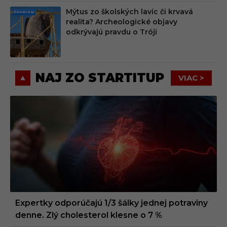
Mýtus zo školských lavíc či krvavá
PRE
realita? Archeologické objavy
MIU
odkrývajú pravdu o Tróji
M
NAJ ZO STARTITUP
VIAC >
Expertky odporúčajú 1/3 šálky jednej potraviny
denne. Zlý cholesterol klesne o 7 %