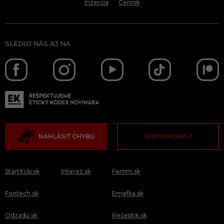
Inzercia
Cenník
SLEDUJ NÁS AJ NA
NAHLÁSIŤ CHYBU
SEM NEKLIKAJ!
StartItUp.sk
Interez.sk
Femm.sk
Fontech.sk
Emefka.sk
Odzadu.sk
Receptik.sk