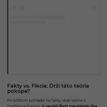
Fakty vs. Fikcia: Drží táto teória
pokope?
Pri bližšom pohľade na fakty však teória o
predpovedi kríva.
V seriáli Bart pandémiu
iba