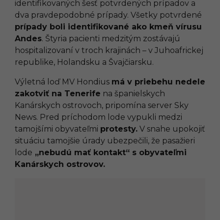
identifikovaných šesť potvrdených prípadov a
dva pravdepodobné prípady. Všetky potvrdené
prípady boli identifikované ako kmeň vírusu
Andes
. Štyria pacienti medzitým zostávajú
hospitalizovaní v troch krajinách – v Juhoafrickej
republike, Holandsku a Švajčiarsku.
Výletná loď MV Hondius
má v priebehu nedele
zakotviť na Tenerife
na španielskych
Kanárskych ostrovoch, pripomína server Sky
News. Pred príchodom lode vypukli medzi
tamojšími obyvateľmi
protesty.
V snahe upokojiť
situáciu tamojšie úrady ubezpečili, že pasažieri
lode
„nebudú mať kontakt“ s obyvateľmi
Kanárskych ostrovov.