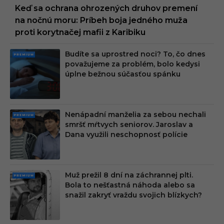
Keď sa ochrana ohrozených druhov premení
na nočnú moru: Príbeh boja jedného muža
proti korytnačej mafii z Karibiku
Budíte sa uprostred noci? To, čo dnes
PRE
považujeme za problém, bolo kedysi
MIU
úplne bežnou súčasťou spánku
M
Nenápadní manželia za sebou nechali
PRE
smršť mŕtvych seniorov. Jaroslav a
MIU
Dana využili neschopnosť polície
M
Muž prežil 8 dní na záchrannej plti.
PRE
Bola to nešťastná náhoda alebo sa
MIU
snažil zakryť vraždu svojich blízkych?
M