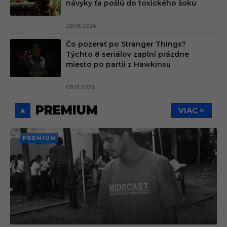
návyky ťa pošlú do toxického šoku
28.06.2026
Čo pozerať po Stranger Things?
Týchto 8 seriálov zaplní prázdne
miesto po partii z Hawkinsu
08.01.2026
PREMIUM
VIAC >
PREMI
UM