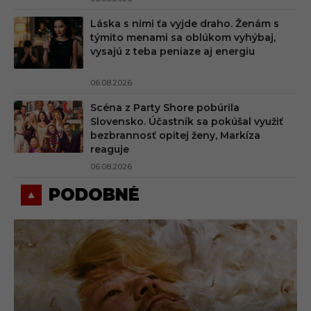
Láska s nimi ťa vyjde draho. Ženám s
týmito menami sa oblúkom vyhýbaj,
vysajú z teba peniaze aj energiu
06.08.2026
Scéna z Party Shore pobúrila
Slovensko. Účastník sa pokúšal využiť
bezbrannosť opitej ženy, Markíza
reaguje
06.08.2026
PODOBNÉ