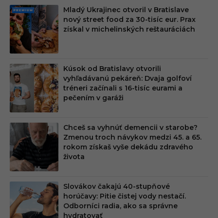
Mladý Ukrajinec otvoril v Bratislave
PRE
nový street food za 30-tisíc eur. Prax
MIU
získal v michelinských reštauráciách
M
Kúsok od Bratislavy otvorili
vyhľadávanú pekáreň: Dvaja golfoví
tréneri začínali s 16-tisíc eurami a
pečením v garáži
Chceš sa vyhnúť demencii v starobe?
Zmenou troch návykov medzi 45. a 65.
rokom získaš vyše dekádu zdravého
života
Slovákov čakajú 40-stupňové
horúčavy: Pitie čistej vody nestačí.
Odborníci radia, ako sa správne
hydratovať