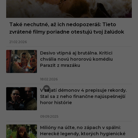
Také nechutné, až ich nedopozeráš: Tieto
zvrátené filmy poriadne otestujú tvoj žalúdok
21.02.2026
Desivo vtipná aj brutálna. Kritici
chvália novú hororovú komédiu
Parazit z mrazáku
18.02.2026
V zajatí démonov 4 prepisuje rekordy.
Stal sa z neho finančne najúspešnejší
horor histórie
09.09.2025
Milióny na účte, no zápach v spálni:
Herecké legendy, ktorých hygienické