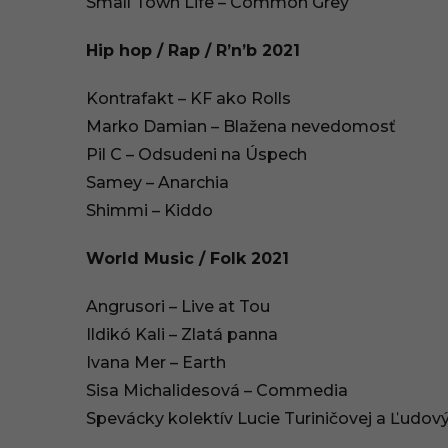
Small Town Life – Common Grey
Hip hop / Rap / R’n’b 2021
Kontrafakt – KF ako Rolls
Marko Damian – Blažena nevedomosť
Pil C – Odsudeni na Úspech
Samey – Anarchia
Shimmi – Kiddo
World Music / Folk 2021
Angrusori – Live at Tou
Ildikó Kali – Zlatá panna
Ivana Mer – Earth
Sisa Michalidesová – Commedia
Spevácky kolektív Lucie Turiničovej a Ľudový