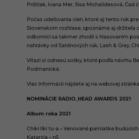
3
Prištiak, Ivana Mer, Sisa Michalidesová, Čad 
:
Počas udeľovania cien, ktoré aj tento rok p
5
Slovenskom rozhlase, spoznáme aj držiteľa 
odborníci sa takmer zhodli s hlasovaním pos
9
nahrávky od Saténových rúk, Lash & Grey, Chik
Víťazi si odnesú sošky, ktoré podľa návrhu B
Podmanická.
Viac informácii nájdete aj na webovej stránke
NOMINÁCIE RADIO_HEAD AWARDS 2021
Album roka 2021
Chiki liki tu-a – Venované pamiatke budúcic
Katarzia – n5