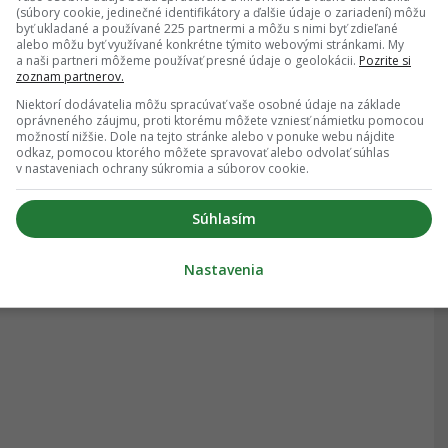
(súbory cookie, jedinečné identifikátory a ďalšie údaje o zariadení) môžu
byť ukladané a používané 225 partnermi a môžu s nimi byť zdieľané
alebo môžu byť využívané konkrétne týmito webovými stránkami. My
a naši partneri môžeme používať presné údaje o geolokácii.
Pozrite si
zoznam partnerov.
Niektorí dodávatelia môžu spracúvať vaše osobné údaje na základe
oprávneného záujmu, proti ktorému môžete vzniesť námietku pomocou
možností nižšie. Dole na tejto stránke alebo v ponuke webu nájdite
odkaz, pomocou ktorého môžete spravovať alebo odvolať súhlas
v nastaveniach ochrany súkromia a súborov cookie.
Súhlasím
Nastavenia