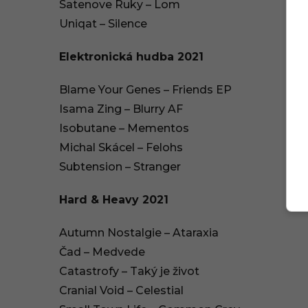
Satenove Ruky – Lom
Uniqat – Silence
Elektronická hudba 2021
Blame Your Genes – Friends EP
Isama Zing – Blurry AF
Isobutane – Mementos
Michal Skácel – Felohs
Subtension – Stranger
Hard & Heavy 2021
Autumn Nostalgie – Ataraxia
Čad – Medvede
Catastrofy – Taký je život
Cranial Void – Celestial