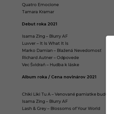
Quatro Emocione
Tamara Kramar
Debut roka 2021
Isama Zing – Blurry AF
Luvver – It Is What It Is
Marko Damian – Blažená Nevedomosť
Richard Autner – Odpovede
Vec Švidraň – Hudba k láske
Album roka / Cena novinárov 2021
Chiki Liki Tu A – Venované pamiatke budúci
Isama Zing – Blurry AF
Lash & Grey – Blossoms of Your World