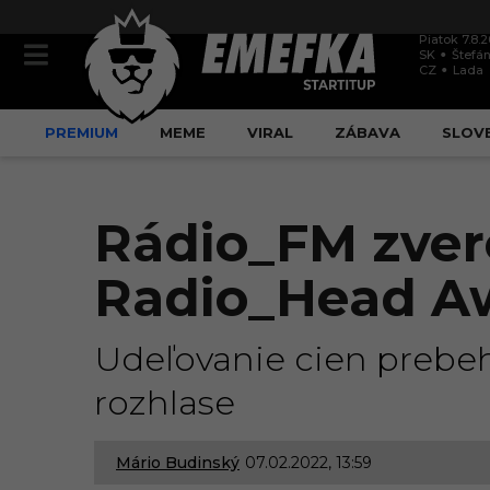
Piatok 7.8.
SK
Štefán
CZ
Lada
PREMIUM
MEME
VIRAL
ZÁBAVA
SLOV
Rádio_FM zvere
Radio_Head A
Udeľovanie cien prebeh
rozhlase
Mário Budinský
07.02.2022, 13:59
0