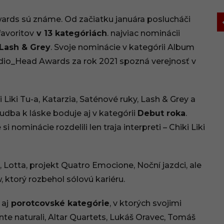
rds sú známe. Od začiatku januára poslucháči
favoritov
v 13 kategóriách
. najviac nominácii
a Lash & Grey
. Svoje nominácie v kategórii Album
Radio_Head Awards za rok 2021 spozná verejnosť v
 Liki Tu-a, Katarzia, Saténové ruky, Lash & Grey a
udba k láske boduje aj v kategórii
Debut roka
.
 si nominácie rozdelili len traja interpreti – Chiki Liki
Lotta, projekt Quatro Emocione, Noční jazdci, ale
 ktorý rozbehol sólovú kariéru.
aj
porotcovské kategórie
, v ktorých svojimi
te naturali, Altar Quartets, Lukáš Oravec, Tomáš