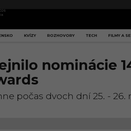
2026
ia
ENSKO
KVÍZY
ROZHOVORY
TECH
FILMY A SE
jnilo nominácie 14
wards
ne počas dvoch dní 25. - 26