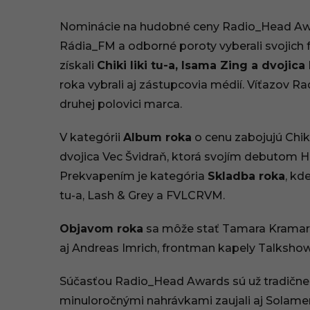
7
Nominácie na hudobné ceny Radio_Head Awa
.
Rádia_FM a odborné poroty vyberali svojich 
získali
Chiki liki tu-a, Isama Zing a dvojic
0
roka vybrali aj zástupcovia médií. Víťazov 
2
druhej polovici marca.
.
V kategórii
Album roka
o cenu zabojujú Chiki
2
dvojica Vec Švidraň, ktorá svojím debutom H
Prekvapením je kategória
Skladba roka
, kde
0
tu-a, Lash & Grey a FVLCRVM.
2
Objavom roka
sa môže stať Tamara Kramar, 
2
aj Andreas Imrich, frontman kapely Talkshow,
,
Súčasťou Radio_Head Awards sú už tradične 
1
minuloročnými nahrávkami zaujali aj Solamen