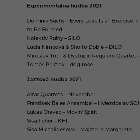
Experimentálna hudba 2021
Dominik Suchý – Every Love Is an Exercise i
to Be Formed
Kolektív Ruiny – SILO
Lucia Nimcová & Sholto Dobie – DILO
Miroslav Tóth & Dystopic Requiem Quartet 
Tomáš Prištiak – dog-rose
Jazzová hudba 2021
Altar Quartets – November
Frantisek Bales Ansambel – Hviezdoslav S
Lukas Oravec – Movin‘ Spirit
Sisa Feher – KHI
Sisa Michalidesova – Majster a Margareta