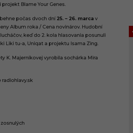
či projekt Blame Your Genes.
rebehne počas dvoch dní
25. – 26. marca
v
ceny Album roka / Cena novinárov. Hudobní
lucháčov, keď do 2. kola hlasovania posunuli
i Liki tu-a, Uniqat a projektu Isama Zing.
ety K. Majerníkovej vyrobila sochárka Mira
 radiohlavy.sk
h zosnulých