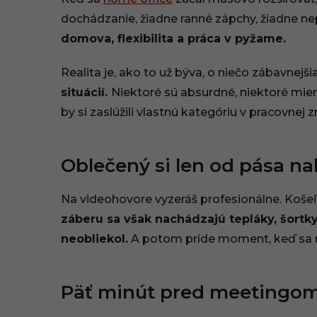
.
dochádzanie, žiadne ranné zápchy, žiadne ne
domova, flexibilita a práca v pyžame.
0
6
Realita je, ako to už býva, o niečo zábavnejši
situácií.
Niektoré sú absurdné, niektoré mier
.
by si zaslúžili vlastnú kategóriu v pracovnej 
2
0
Oblečený si len od pása na
2
Na videohovore vyzeráš profesionálne. Koše
6
záberu sa však nachádzajú tepláky, šortky 
,
neobliekol.
A potom príde moment, keď sa 
0
Päť minút pred meetingom 
9