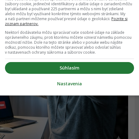
(súbory cookie, jedinečné identifikátory a ďalšie údaje o zariadení) môžu
byť ukladané a používané 225 partnermi a môžu s nimi byť zdieľané
alebo môžu byť využívané konkrétne týmito webovými stránkami. My
a naši partneri môžeme používať presné údaje o geolokácii.
Pozrite si
zoznam partnerov.
Niektorí dodávatelia môžu spracúvať vaše osobné údaje na základe
oprávneného záujmu, proti ktorému môžete vzniesť námietku pomocou
možností nižšie. Dole na tejto stránke alebo v ponuke webu nájdite
odkaz, pomocou ktorého môžete spravovať alebo odvolať súhlas
v nastaveniach ochrany súkromia a súborov cookie.
Súhlasím
Nastavenia