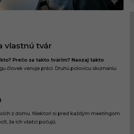
 vlastnú tvár
kto? Prečo sa takto tvárim? Naozaj takto
u človek venuje práci. Druhú polovicu skúmaniu
n
júcich z domu. Niektorí si pred každým meetingom
it, že ich všetci počujú.