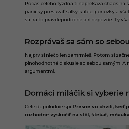
:
Počas celého týždňa ti neprekáža chaos na s
panicky presúvať šálky, káble, ponožky a vše
5
sa na to pravdepodobne ani nepozrie. Ty však 
7
Rozprávaš sa sám so sebo
Najprv si niečo len zamrmleš. Potom si zač
plnohodnotné diskusie so sebou samým. A naj
argumentmi.
Domáci miláčik si vyberie
Celé dopoludnie spí.
Presne vo chvíli, keď 
rozhodne vyskočiť na stôl, štekať, mňauk