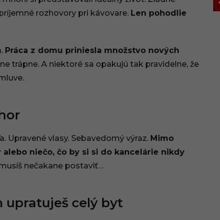
príjemné rozhovory pri kávovare.
Len pohodlie
a.
Práca z domu priniesla množstvo nových
ne trápne. A niektoré sa opakujú tak pravidelne, že
zmluve.
hor
ľa. Upravené vlasy. Sebavedomý výraz.
Mimo
alebo niečo, čo by si si do kancelárie nikdy
musíš nečakane postaviť…
upratuješ celý byt