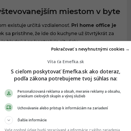
vštevovanejším miestom v byte
om existuje určitá vzdialenosť.
Pri home office je
k sa pristihne, že ide do kuchyne už štvrtýkrát za
je hladný. Len kontroluje situáciu.
Pokračovať s nevyhnutnými cookies →
Víta ťa Emefka.sk
S cieľom poskytovať Emefka.sk ako doteraz,
začnú všetky dni vyzerať podozrivo podobne.
podľa zákona potrebujeme tvoj súhlas na:
e vysoká šanca, že si ráno nebudeš istý, aký deň
Personalizovaná reklama a obsah, meranie reklamy a obsahu,
prieskum cieľových skupín a vývoj služieb
Uchovávanie alebo prístup k informáciám na zariadení
vtedy, keď ju potrebuješ
Ďalšie informácie
tabilný.
Potom začne najdôležitejší meeting
Vaše osobné údaje budú spracúvané a informácie z vášho zariadenia