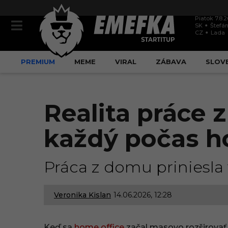
Piatok 7.8.
SK
Štefán
CZ
Lada
PREMIUM
MEME
VIRAL
ZÁBAVA
SLOV
Realita práce z
každý počas h
Práca z domu priniesla 
Veronika Kislan
14.06.2026, 12:28
1
4
Keď sa
home office
začal masovo rozširovať, 