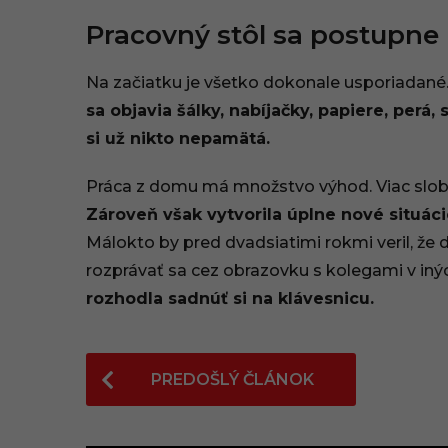
Pracovný stôl sa postupne
Na začiatku je všetko dokonale usporiadan
sa objavia šálky, nabíjačky, papiere, per
si už nikto nepamätá.
Práca z domu má množstvo výhod. Viac slobo
Zároveň však vytvorila úplne nové situáci
Málokto by pred dvadsiatimi rokmi veril, že 
rozprávať sa cez obrazovku s kolegami v in
rozhodla sadnúť si na klávesnicu.
P
PREDOŠLÝ ČLÁNOK
o
s