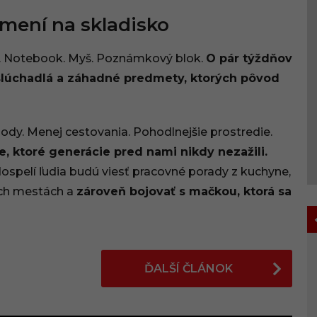
 mení na skladisko
é. Notebook. Myš. Poznámkový blok.
O pár týždňov
á, slúchadlá a záhadné predmety, ktorých pôvod
dy. Menej cestovania. Pohodlnejšie prostredie.
e, ktoré generácie pred nami nikdy nezažili.
dospelí ľudia budú viesť pracovné porady z kuchyne,
ých mestách a
zároveň bojovať s mačkou, ktorá sa
ĎALŠÍ ČLÁNOK