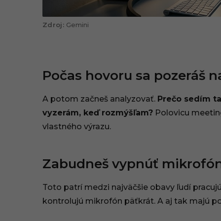
Gemini
Počas hovoru sa pozeráš na
A potom začneš analyzovať.
Prečo sedím ta
vyzerám, keď rozmýšľam?
Polovicu meeting
vlastného výrazu.
Zabudneš vypnúť mikrofó
Toto patrí medzi najväčšie obavy ľudí pracu
kontrolujú mikrofón päťkrát. A aj tak majú poc