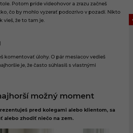
tole. Potom príde videohovor a zrazu začneš
tko, čo by mohlo vyzerať podozrivo v pozadí. Nikto
vieš, že to tam je.
u
neš komentovať úlohy. O pár mesiacov vedieš
horšie je, že často súhlasíš s vlastnými
 najhorší možný moment
prezentuješ pred kolegami alebo klientom, sa
ať alebo zhodiť niečo na zem.