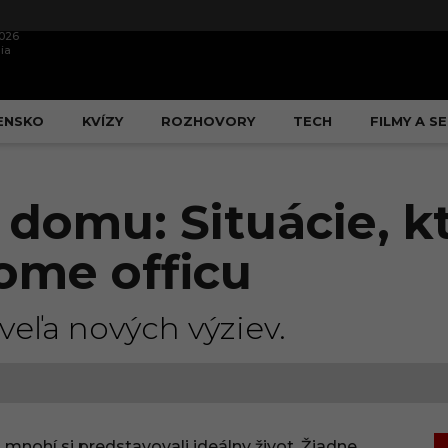
2026
ia
ENSKO
KVÍZY
ROZHOVORY
TECH
FILMY A SE
 domu: Situácie, kt
ome officu
veľa nových výziev.
mnohí si predstavovali ideálny život. Žiadne