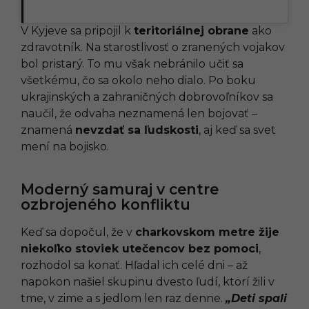
V Kyjeve sa pripojil k
teritoriálnej obrane
ako
zdravotník. Na starostlivosť o zranených vojakov
bol pristarý. To mu však nebránilo učiť sa
všetkému, čo sa okolo neho dialo. Po boku
ukrajinských a zahraničných dobrovoľníkov sa
naučil, že odvaha neznamená len bojovať –
znamená
nevzdať sa ľudskosti
, aj keď sa svet
mení na bojisko.
Moderný samuraj v centre
ozbrojeného konfliktu
Keď sa dopočul, že v
charkovskom metre žije
niekoľko stoviek utečencov bez pomoci
,
rozhodol sa konať. Hľadal ich celé dni – až
napokon našiel skupinu dvesto ľudí, ktorí žili v
tme, v zime a s jedlom len raz denne.
„Deti spali