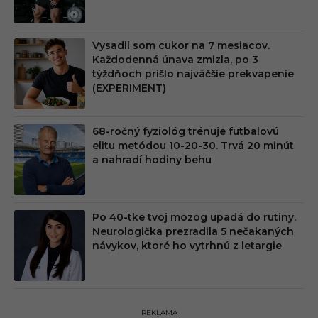
Vysadil som cukor na 7 mesiacov.
Každodenná únava zmizla, po 3
týždňoch prišlo najväčšie prekvapenie
(EXPERIMENT)
68-ročný fyziológ trénuje futbalovú
elitu metódou 10-20-30. Trvá 20 minút
a nahradí hodiny behu
Po 40-tke tvoj mozog upadá do rutiny.
Neurologička prezradila 5 nečakaných
návykov, ktoré ho vytrhnú z letargie
REKLAMA