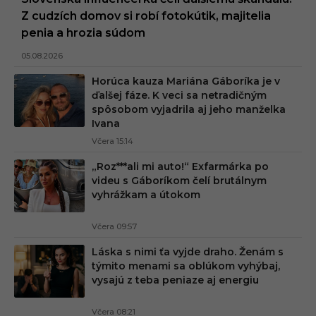
Z cudzích domov si robí fotokútik, majitelia
penia a hrozia súdom
05.08.2026
Horúca kauza Mariána Gáboríka je v
ďalšej fáze. K veci sa netradičným
spôsobom vyjadrila aj jeho manželka
Ivana
Včera 15:14
„Roz***ali mi auto!“ Exfarmárka po
videu s Gáboríkom čelí brutálnym
vyhrážkam a útokom
Včera 09:57
Láska s nimi ťa vyjde draho. Ženám s
týmito menami sa oblúkom vyhýbaj,
vysajú z teba peniaze aj energiu
Včera 08:21