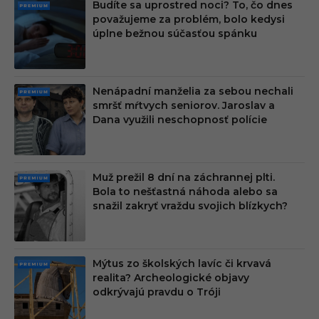
Budíte sa uprostred noci? To, čo dnes
PRE
považujeme za problém, bolo kedysi
MIU
úplne bežnou súčasťou spánku
M
Nenápadní manželia za sebou nechali
PRE
smršť mŕtvych seniorov. Jaroslav a
MIU
Dana využili neschopnosť polície
M
Muž prežil 8 dní na záchrannej plti.
PRE
Bola to nešťastná náhoda alebo sa
MIU
snažil zakryť vraždu svojich blízkych?
M
Mýtus zo školských lavíc či krvavá
PRE
realita? Archeologické objavy
MIU
odkrývajú pravdu o Tróji
M