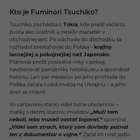
Kto je Fuminori Tsuchiko?
Tsuchiko pochádza z
Tokia
, kde prežil väčšinu
života ako úradník a neskôr manažér v
obchodnej sieti. Po odchode do dôchodku sa
rozhodol presťahovať do Poľska –
krajiny
lacnejšej a pokojnejšej než Japonsko
.
Plánoval prežiť posledné roky v pokoji,
navštevovať pamätníky holokaustu a spoznávať
históriu. Len pár mesiacov po jeho príchode do
Poľska začala ruská invázia na Ukrajinu – a jeho
život sa zmenil.
Vo varšavskej stanici videl tisíce utečencov –
matky s deťmi, starcov, invalidov.
„Muži tam
neboli, lebo museli zostať bojovať,“
spomína.
„Videl som strach, ktorý som dovtedy poznal
len z dokumentov o vojne.“
Začal im nosiť jedlo