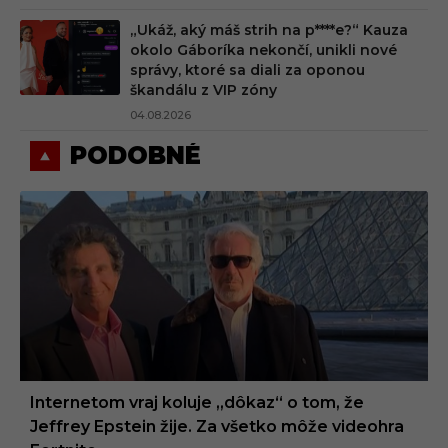
„Ukáž, aký máš strih na p****e?“ Kauza
okolo Gáboríka nekončí, unikli nové
správy, ktoré sa diali za oponou
škandálu z VIP zóny
04.08.2026
PODOBNÉ
Internetom vraj koluje „dôkaz“ o tom, že
Jeffrey Epstein žije. Za všetko môže videohra