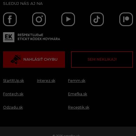
SLEDUJ NÁS AJ NA
NAHLÁSIŤ CHYBU
SEM NEKLIKAJ!
StartItUp.sk
Interez.sk
Femm.sk
Fontech.sk
Emefka.sk
Odzadu.sk
Receptik.sk
© 2026 emefka.sk