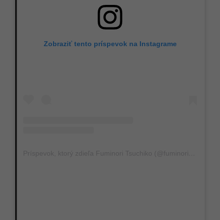
Zobraziť tento príspevok na Instagrame
Príspevok, ktorý zdieľa Fuminori Tsuchiko (@fuminori_tsuchiko)