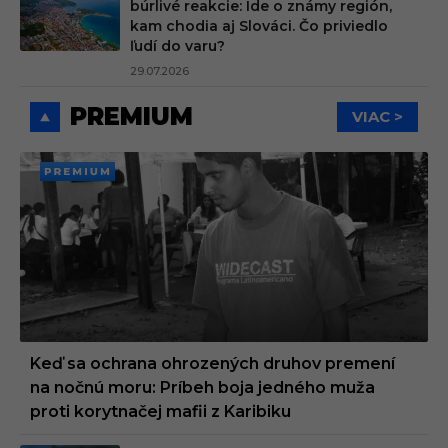
búrlivé reakcie: Ide o známy región,
kam chodia aj Slováci. Čo priviedlo
ľudí do varu?
29.07.2026
PREMIUM
VIAC >
PREMI
UM
Keď sa ochrana ohrozených druhov premení
na nočnú moru: Príbeh boja jedného muža
proti korytnačej mafii z Karibiku