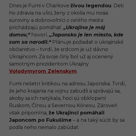
Dnes je Fumi v Charkove
živou legendou
. Deti
ho zdravia na ulici, ženy z okolia mu nosia
suroviny a dobrovoľníci z celého mesta
prichádzajú pomáhať.
„Ukrajina je môj
domov,“
hovorí.
„Japonsko je len miesto, kde
som sa narodil.“
Plánuje požiadať o ukrajinské
občianstvo – tvrdí, že srdcom je už dávno
Ukrajincom. Za svoje činy bol už aj ocenený
samotným prezidentom Ukrajiny
Volodymyrom Zelenskym
.
Fumi nešetrí kritikou na adresu Japonska. Tvrdí,
že jeho krajania na vojnu zabudli a správajú sa,
akoby sa ich netýkala, hoci sú obklopení
Ruskom, Čínou a Severnou Kóreou. Zároveň
však pripomína,
že Ukrajinci pomáhali
Japoncom po Fukušime
– a na taký súcit by sa
podľa neho nemalo zabúdať.