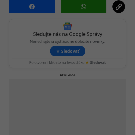
i
o
n
Sledujte nás na Google Správy
Nenechajte si ujsť žiadne dôležité novinky.
☆
Sledovať
★
Po otvorení kliknite na hviezdičku
Sledovať
REKLAMA