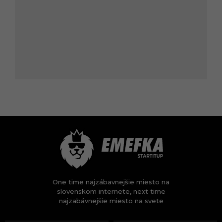
One time najzábavnejšie miesto na
slovenskom internete, next time
najzabávnejšie miesto na svete