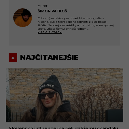
Autor
ŠIMON PATKOŠ
Odborný redaktor pre oblasť kinematografie a
histórie. Svoje teoretické vedomosti získal počas
štúdia filmovej scenáristiky a dramaturgie na vysokej
škole, vďaka čomu prináša odbor
...
viac o autorovi
NAJČÍTANEJŠIE
Slovenská influencerka čelí ďalšiemu škandálu.