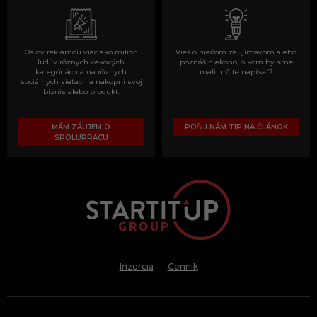
Oslov reklamou viac ako milión
Vieš o niečom zaujímavom alebo
ľudí v rôznych vekových
poznáš niekoho, o kom by sme
kategóriách a na rôznych
mali určite napísať?
sociálnych sieťach a nakopni svoj
biznis alebo produkt.
MÁM ZÁUJEM O
POŠLI NÁM TIP NA ČLÁNOK
SPOLUPRÁCU
Inzercia
Cenník