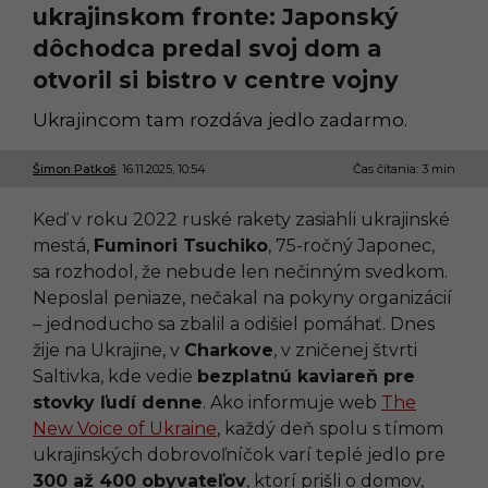
ukrajinskom fronte: Japonský
dôchodca predal svoj dom a
otvoril si bistro v centre vojny
Ukrajincom tam rozdáva jedlo zadarmo.
Šimon Patkoš
16.11.2025, 10:54
1
Čas čítania: 3 min
6
.
Keď v roku 2022 ruské rakety zasiahli ukrajinské
1
1
mestá,
Fuminori Tsuchiko
, 75-ročný Japonec,
.
sa rozhodol, že nebude len nečinným svedkom.
2
0
Neposlal peniaze, nečakal na pokyny organizácií
2
– jednoducho sa zbalil a odišiel pomáhať. Dnes
5
,
žije na Ukrajine, v
Charkove
, v zničenej štvrti
1
Saltivka, kde vedie
bezplatnú kaviareň pre
0
:
stovky ľudí denne
. Ako informuje web
The
5
New Voice of Ukraine
, každý deň spolu s tímom
6
ukrajinských dobrovoľníčok varí teplé jedlo pre
300 až 400 obyvateľov
, ktorí prišli o domov,