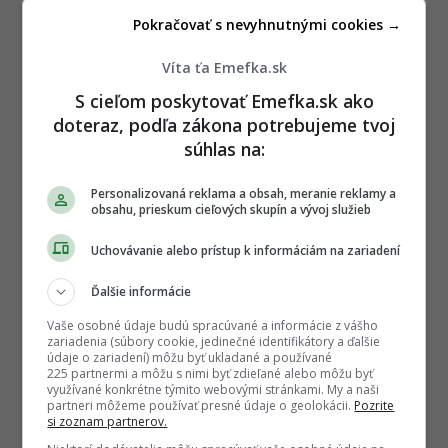
Pokračovať s nevyhnutnými cookies →
Víta ťa Emefka.sk
S cieľom poskytovať Emefka.sk ako
doteraz, podľa zákona potrebujeme tvoj
súhlas na:
Fuminori Tsuchiko –
muž, ktorý prišiel z Tokia
a našiel domov v troskách Charkova
– sa stal
Personalizovaná reklama a obsah, meranie reklamy a
obsahu, prieskum cieľových skupín a vývoj služieb
tichým symbolom odvahy a súcitu. Nehovorí
veľa o hrdinstve. Hovorí o obyčajnom ľudstve. O
Uchovávanie alebo prístup k informáciám na zariadení
tom, že aj v čase vojny môže jediný človek
priniesť svetlo – a teplú polievku – tam, kde už
Ďalšie informácie
dávno zhasla nádej.
Vaše osobné údaje budú spracúvané a informácie z vášho
zariadenia (súbory cookie, jedinečné identifikátory a ďalšie
údaje o zariadení) môžu byť ukladané a používané
225 partnermi a môžu s nimi byť zdieľané alebo môžu byť
využívané konkrétne týmito webovými stránkami. My a naši
partneri môžeme používať presné údaje o geolokácii.
Pozrite
si zoznam partnerov.