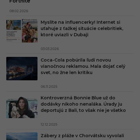
Fortnite
08.02.2026
Myslite na influencerky! Internet si
uťahuje z ťažkej situácie celebritiek,
ktoré uviazli v Dubaji
03.03.2026
Coca-Cola pobúrila ľudí novou
vianočnou reklamou. Mala dojať celý
svet, no žne len kritiku
06.11.2025
Kontroverzná Bonnie Blue už do
dodávky nikoho nenaláka. Úrady ju
deportujú z Bali, to však nie je všetko
12.12.2025
Zábery z pláže v Chorvátsku vyvolali