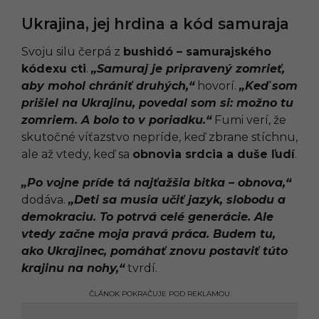
Ukrajina, jej hrdina a kód samuraja
Svoju silu čerpá z
bushidó – samurajského
kódexu cti
.
„Samuraj je pripravený zomrieť,
aby mohol chrániť druhých,“
hovorí.
„Keď som
prišiel na Ukrajinu, povedal som si: možno tu
zomriem. A bolo to v poriadku.“
Fumi verí, že
skutočné víťazstvo nepríde, keď zbrane stíchnu,
ale až vtedy, keď sa
obnovia srdcia a duše ľudí
.
„Po vojne príde tá najťažšia bitka – obnova,“
dodáva.
„Deti sa musia učiť jazyk, slobodu a
demokraciu. To potrvá celé generácie. Ale
vtedy začne moja pravá práca. Budem tu,
ako Ukrajinec, pomáhať znovu postaviť túto
krajinu na nohy,“
tvrdí.
ČLÁNOK POKRAČUJE POD REKLAMOU