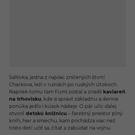
Saltivka, jedna z najviac zničených štvrtí
Charkova, leží v ruinách po ruských útokoch.
Napriek tomu tam Fumi zostal a zriadil
kaviareň
na trhovisku
, kde si spravil základňu a denne
ponúka jedlo i kúsok nádeje. O pár ulíc ďalej
otvoril
detskú knižnicu
– farebný priestor plný
kníh, hier a smiechu, kam prichádza viac než
tristo detí učiť sa, čítať a zabúdať na vojnu.