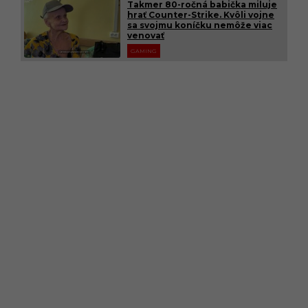
Takmer 80-ročná babička miluje
hrať Counter-Strike. Kvôli vojne
sa svojmu koníčku nemôže viac
venovať
GAMING