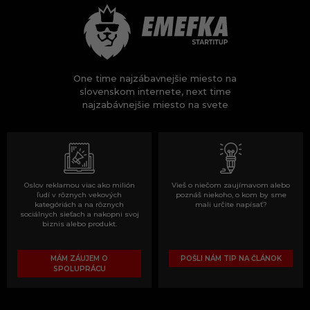
One time najzábavnejšie miesto na
slovenskom internete, next time
najzabávnejšie miesto na svete
Oslov reklamou viac ako milión
Vieš o niečom zaujímavom alebo
ľudí v rôznych vekových
poznáš niekoho, o kom by sme
kategóriách a na rôznych
mali určite napísať?
sociálnych sieťach a nakopni svoj
biznis alebo produkt.
MÁM ZÁUJEM O
POŠLI NÁM TIP NA ČLÁNOK
SPOLUPRÁCU