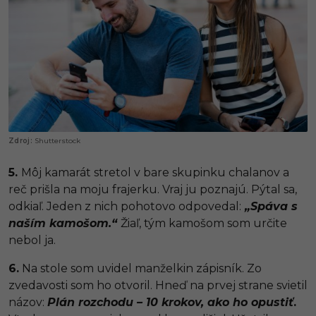
Shutterstock
5.
Môj kamarát stretol v bare skupinku chalanov a
reč prišla na moju frajerku. Vraj ju poznajú. Pýtal sa,
odkiaľ. Jeden z nich pohotovo odpovedal:
„Spáva s
naším kamošom.“
Žiaľ, tým kamošom som určite
nebol ja.
6.
Na stole som uvidel manželkin zápisník. Zo
zvedavosti som ho otvoril. Hneď na prvej strane svietil
názov:
Plán rozchodu – 10 krokov, ako ho opustiť
.