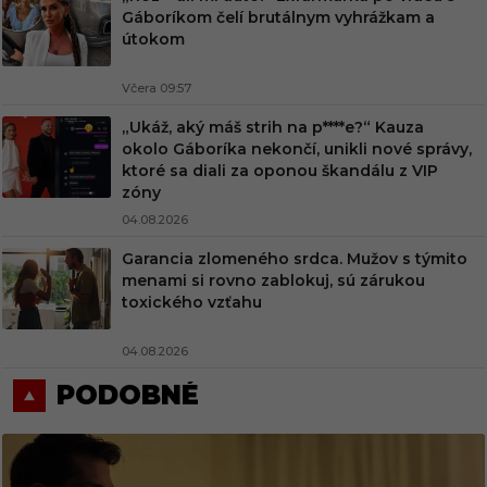
Gáboríkom čelí brutálnym vyhrážkam a
útokom
Včera 09:57
„Ukáž, aký máš strih na p****e?“ Kauza
okolo Gáboríka nekončí, unikli nové správy,
ktoré sa diali za oponou škandálu z VIP
zóny
04.08.2026
Garancia zlomeného srdca. Mužov s týmito
menami si rovno zablokuj, sú zárukou
toxického vzťahu
04.08.2026
PODOBNÉ