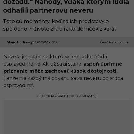
dozadu.“ Náhody, vďaka ktorým ľudia
odhalili partnerovu neveru
Toto sú momenty, keď sa ich predstavy o
spoločnom živote zrútili ako domček z karát.
Mário Budinský
30.03.2025, 12:05
3
Čas čítania: 5 min
0
.
Nevera je zrada, na ktorú sa len ťažko hľadá
0
3
ospravedlnenie. Ak už sa aj stane,
aspoň úprimné
.
priznanie môže zachovať kúsok dôstojnosti.
2
0
Lenže nie každý má odvahu sa za neveru od srdca
2
ospravedlniť.
5
,
1
ČLÁNOK POKRAČUJE POD REKLAMOU
2
:
0
5