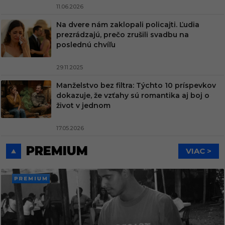
11.06.2026
Na dvere nám zaklopali policajti. Ľudia
prezrádzajú, prečo zrušili svadbu na
poslednú chvíľu
29.11.2025
Manželstvo bez filtra: Týchto 10 príspevkov
dokazuje, že vzťahy sú romantika aj boj o
život v jednom
17.05.2026
PREMIUM
VIAC >
PREMI
UM