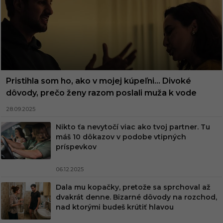
Pristihla som ho, ako v mojej kúpeľni… Divoké
dôvody, prečo ženy razom poslali muža k vode
28.09.2025
Nikto ťa nevytočí viac ako tvoj partner. Tu
máš 10 dôkazov v podobe vtipných
príspevkov
06.12.2025
Dala mu kopačky, pretože sa sprchoval až
dvakrát denne. Bizarné dôvody na rozchod,
nad ktorými budeš krútiť hlavou