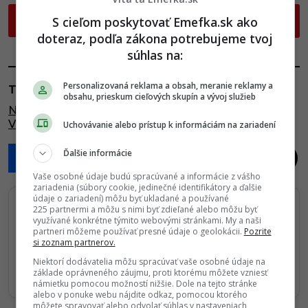
P
S cieľom poskytovať Emefka.sk ako
ĎALEJ
o
doteraz, podľa zákona potrebujeme tvoj
s
súhlas na:
t
P
Personalizovaná reklama a obsah, meranie reklamy a
TAGY:
obsahu, prieskum cieľových skupín a vývoj služieb
a
NEVERA
,
PODVÁDZANIE
,
PRÍHODY
,
ROZCHOD
,
g
VZŤAH
Uchovávanie alebo prístup k informáciám na zariadení
i
n
Ďalšie informácie
a
Vaše osobné údaje budú spracúvané a informácie z vášho
t
zariadenia (súbory cookie, jedinečné identifikátory a ďalšie
údaje o zariadení) môžu byť ukladané a používané
i
225 partnermi a môžu s nimi byť zdieľané alebo môžu byť
Sledujte nás na Google Správy
využívané konkrétne týmito webovými stránkami. My a naši
o
partneri môžeme používať presné údaje o geolokácii.
Pozrite
Nenechajte si ujsť žiadne dôležité novinky.
n
si zoznam partnerov.
☆
Sledovať
Niektorí dodávatelia môžu spracúvať vaše osobné údaje na
základe oprávneného záujmu, proti ktorému môžete vzniesť
námietku pomocou možností nižšie. Dole na tejto stránke
★
Po otvorení kliknite na hviezdičku
Sledovať
alebo v ponuke webu nájdite odkaz, pomocou ktorého
môžete spravovať alebo odvolať súhlas v nastaveniach