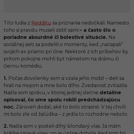
Títo ľudia z
Redditu
sa priznania nedočkali. Namiesto
toho si pravdu museli zistiť sami
– a často šlo o
poriadne absurdné či bolestivé situácie.
Na
sociálnej sieti sa podelili o momenty, keď „načapali“
svojich ex priamo pri čine. Niektoré z ich príbehov by
pritom pokojne mohli byť námetom na drámu či
čiernu komédiu.
1.
Počas dovolenky som si vzala jeho mobil – deti sa
hrali na mojom a mne bolo dlho. Zvedavosť zvíťazila.
Našla som správu, v ktorej jednej slečne
detailne
opisoval, čo sme spolu robili predchádzajúcu
noc.
Zároveň dodal, aké to bolo otrasné. V tej chvíli
mi bolo zle od žalúdka – z jedla to rozhodne nebolo.
2.
Našla som v posteli dlhý blonďavý vlas. Ja mám
krátke tmavé vlasy, on je úplne dohola. Keď som ho