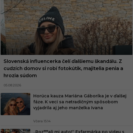
Slovenská influencerka čelí ďalšiemu škandálu. Z
cudzích domov si robí fotokútik, majitelia penia a
hrozia súdom
05.08.2026
Horúca kauza Mariána Gáboríka je v ďalšej
fáze. K veci sa netradičným spôsobom
vyjadrila aj jeho manželka Ivana
Včera 15:14
„Roz***ali mi auto!“ Exfarmárka po videu s