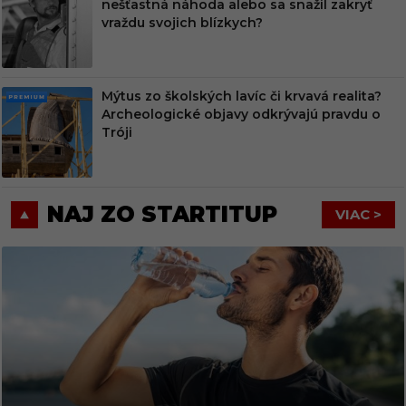
nešťastná náhoda alebo sa snažil zakryť
MIU
vraždu svojich blízkych?
M
Mýtus zo školských lavíc či krvavá realita?
PRE
Archeologické objavy odkrývajú pravdu o
MIU
Tróji
M
NAJ ZO STARTITUP
VIAC >