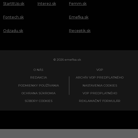
StartItUp.sk
Interez.sk
Femm.sk
Fontech.sk
Emefka.sk
Odzadu.sk
Receptik.sk
© 2026 emefka.sk
O NÁS
VOP
REDAKCIA
ARCHÍV VOP PREDPLATNÉHO
PODMIENKY POUŽÍVANIA
NASTAVENIA COOKIES
OCHRANA SÚKROMIA
VOP PREDPLATNÉHO
SÚBORY COOKIES
REKLAMAČNÝ FORMULÁR