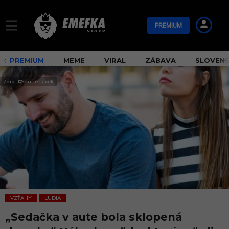
PREMIUM
PREMIUM
MEME
VIRAL
ZÁBAVA
SLOVEN
Zdroj: ©Shutterstock
VZŤAHY
ĽUDIA
,
„Sedačka v aute bola sklopená