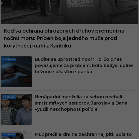
Keď sa ochrana ohrozených druhov premení na
nočnú moru: Príbeh boja jedného muža proti
korytnačej mafii z Karibiku
Budíte sa uprostred noci? To, čo dnes
PRE
považujeme za problém, bolo kedysi úplne
MIU
bežnou súčasťou spánku
M
Nenápadní manželia za sebou nechali
PRE
smršť mŕtvych seniorov. Jaroslav a Dana
MIU
využili neschopnosť polície
M
Muž prežil 8 dní na záchrannej plti. Bola to
PRE