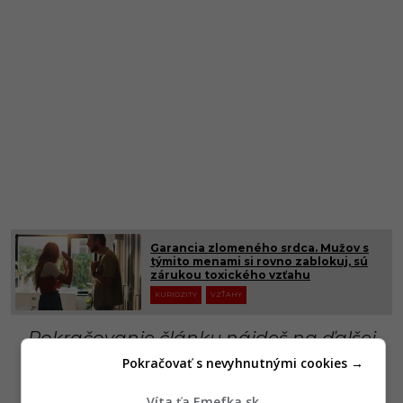
Garancia zlomeného srdca. Mužov s
týmito menami si rovno zablokuj, sú
zárukou toxického vzťahu
KURIOZITY
VZŤAHY
Pokračovanie článku nájdeš na ďalšej
Pokračovať s nevyhnutnými cookies →
strane
Víta ťa Emefka.sk