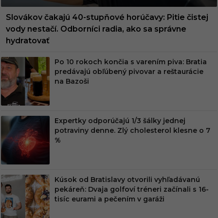
Slovákov čakajú 40-stupňové horúčavy: Pitie čistej
vody nestačí. Odborníci radia, ako sa správne
hydratovať
Po 10 rokoch končia s varením piva: Bratia
predávajú obľúbený pivovar a reštaurácie
na Bazoši
Expertky odporúčajú 1/3 šálky jednej
potraviny denne. Zlý cholesterol klesne o 7
%
Kúsok od Bratislavy otvorili vyhľadávanú
pekáreň: Dvaja golfoví tréneri začínali s 16-
tisíc eurami a pečením v garáži