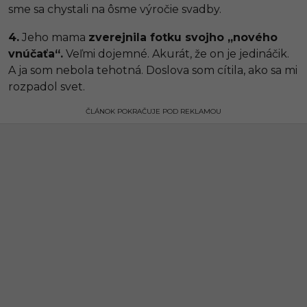
sme sa chystali na ôsme výročie svadby.
4.
Jeho mama
zverejnila fotku svojho „nového
vnúčaťa“.
Veľmi dojemné. Akurát, že on je jedináčik.
A ja som nebola tehotná. Doslova som cítila, ako sa mi
rozpadol svet.
ČLÁNOK POKRAČUJE POD REKLAMOU