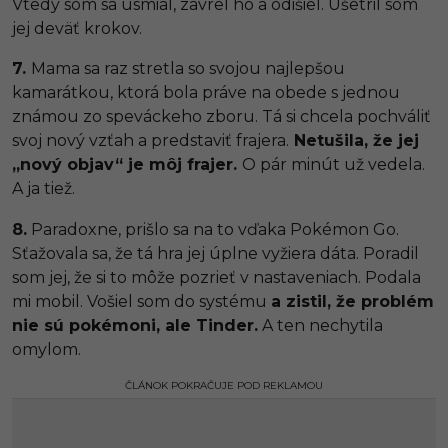
Vtedy som sa usmial, zavrel ho a odišiel. Ušetril som
jej deväť krokov.
7.
Mama sa raz stretla so svojou najlepšou
kamarátkou, ktorá bola práve na obede s jednou
známou zo speváckeho zboru. Tá si chcela pochváliť
svoj nový vzťah a predstaviť frajera.
Netušila, že jej
„nový objav“ je môj frajer.
O pár minút už vedela.
A ja tiež.
8.
Paradoxne, prišlo sa na to vďaka Pokémon Go.
Sťažovala sa, že tá hra jej úplne vyžiera dáta. Poradil
som jej, že si to môže pozrieť v nastaveniach. Podala
mi mobil. Vošiel som do systému
a zistil, že problém
nie sú pokémoni, ale Tinder.
A ten nechytila
omylom.
ČLÁNOK POKRAČUJE POD REKLAMOU