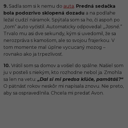
9.
Sadla som si k nemu do
auta
.
Predná sedačka
bola podozrivo sklopená dozadu
a na podlahe
ležal cudzí náramok. Spýtala som sa ho, či aspoň po
„tom“ auto vyčistil. Automaticky odpovedal:
„Jasné.“
Trvalo mu asi dve sekundy, kým si uvedomil, že sa
nerozpráva s kamošom, ale so svojou frajerkou. V
tom momente mal úplne vycucaný mozog –
rovnako ako ja trpezlivosť.
10.
Vrátil som sa domov a vošiel do spálne. Našiel som
ju v posteli s niekým, kto rozhodne nebol ja. Zmohla
sa len na vetu:
„Dal si mi predsa kľúče, pamätáš?“
O pätnásť rokov neskôr mi napísala znovu. Nie preto,
aby sa ospravedlnila. Chcela mi predať Avon.